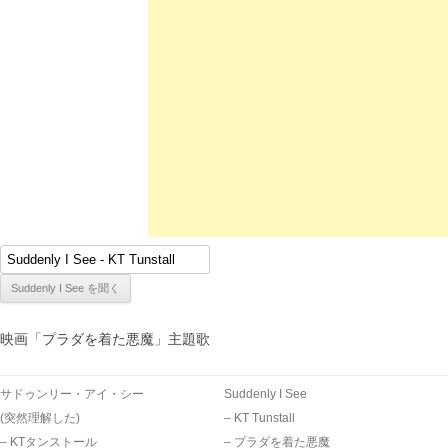
映画「プラダを着た悪魔」主題歌
サドゥンリー・アイ・シー
Suddenly I See
(突然理解した)
– KT Tunstall
– KTタンストール
– プラダを着た悪魔