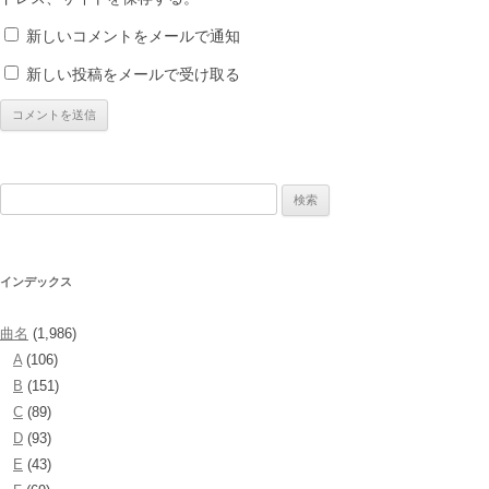
新しいコメントをメールで通知
新しい投稿をメールで受け取る
検
索:
インデックス
曲名
(1,986)
A
(106)
B
(151)
C
(89)
D
(93)
E
(43)