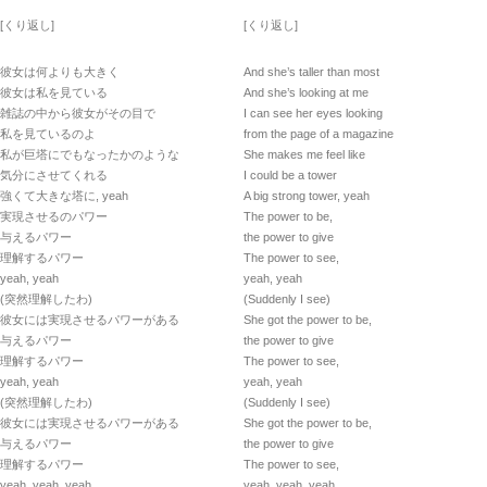
[くり返し]
[くり返し]
彼女は何よりも大きく
And she’s taller than most
彼女は私を見ている
And she’s looking at me
雑誌の中から彼女がその目で
I can see her eyes looking
私を見ているのよ
from the page of a magazine
私が巨塔にでもなったかのような
She makes me feel like
気分にさせてくれる
I could be a tower
強くて大きな塔に, yeah
A big strong tower, yeah
実現させるのパワー
The power to be,
与えるパワー
the power to give
理解するパワー
The power to see,
yeah, yeah
yeah, yeah
(突然理解したわ)
(Suddenly I see)
彼女には実現させるパワーがある
She got the power to be,
与えるパワー
the power to give
理解するパワー
The power to see,
yeah, yeah
yeah, yeah
(突然理解したわ)
(Suddenly I see)
彼女には実現させるパワーがある
She got the power to be,
与えるパワー
the power to give
理解するパワー
The power to see,
yeah, yeah, yeah
yeah, yeah, yeah