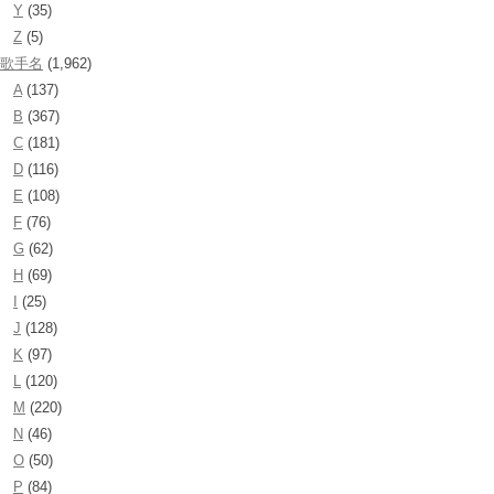
Y
(35)
Z
(5)
歌手名
(1,962)
A
(137)
B
(367)
C
(181)
D
(116)
E
(108)
F
(76)
G
(62)
H
(69)
I
(25)
J
(128)
K
(97)
L
(120)
M
(220)
N
(46)
O
(50)
P
(84)