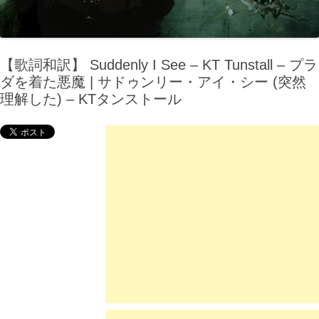
【歌詞和訳】 Suddenly I See – KT Tunstall – プラ
ダを着た悪魔 | サドゥンリー・アイ・シー (突然
理解した) – KTタンストール