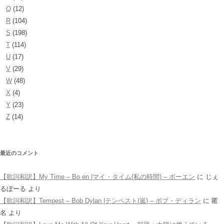
Q
(12)
R
(104)
S
(198)
T
(114)
U
(17)
V
(29)
W
(48)
X
(4)
Y
(23)
Z
(14)
最近のコメント
【歌詞和訳】My Time – Bo en |マイ・タイム(私の時間) – ボーエン
に
じぇ
るぼーる
より
【歌詞和訳】Tempest – Bob Dylan |テンペスト(嵐) – ボブ・ディラン
に
匿
名
より