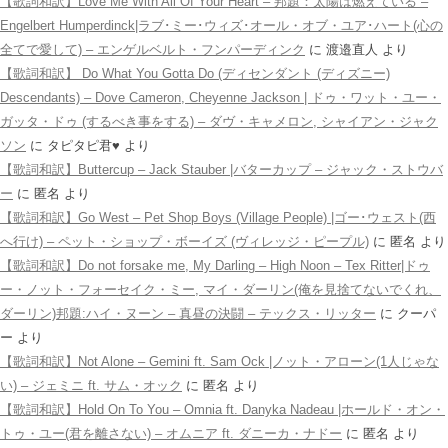
【歌詞和訳】Love Me With All Of Your Heart – 邦題：太陽は燃えている –
Engelbert Humperdinck|ラブ･ミー･ウィズ･オール・オブ・ユア･ハート(心の
全てで愛して) – エンゲルベルト・フンパーディンク
に
渡邉直人
より
【歌詞和訳】 Do What You Gotta Do (ディセンダント (ディズニー)
Descendants) – Dove Cameron, Cheyenne Jackson | ドゥ・ワット・ユー・
ガッタ・ドゥ (するべき事をする) – ダヴ・キャメロン, シャイアン・ジャク
ソン
に
タピタピ君♥️
より
【歌詞和訳】Buttercup – Jack Stauber |バターカップ – ジャック・ストウバ
ー
に
匿名
より
【歌詞和訳】Go West – Pet Shop Boys (Village People) |ゴー･ウェスト(西
へ行け) – ペット・ショップ・ボーイズ (ヴィレッジ・ピープル)
に
匿名
より
【歌詞和訳】Do not forsake me, My Darling – High Noon – Tex Ritter|ドゥ
ー・ノット・フォーセイク・ミー, マイ・ダーリン(俺を見捨てないでくれ、
ダーリン)邦題:ハイ・ヌーン – 真昼の決闘 – テックス・リッター
に
クーパ
ー
より
【歌詞和訳】Not Alone – Gemini ft. Sam Ock |ノット・アローン(1人じゃな
い) – ジェミニ ft. サム・オック
に
匿名
より
【歌詞和訳】Hold On To You – Omnia ft. Danyka Nadeau |ホールド・オン・
トゥ・ユー(君を離さない) – オムニア ft. ダニーカ・ナドー
に
匿名
より