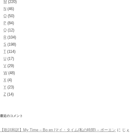
M
(220)
N
(46)
O
(50)
P
(84)
Q
(12)
R
(104)
S
(198)
T
(114)
U
(17)
V
(29)
W
(48)
X
(4)
Y
(23)
Z
(14)
最近のコメント
【歌詞和訳】My Time – Bo en |マイ・タイム(私の時間) – ボーエン
に
じぇ