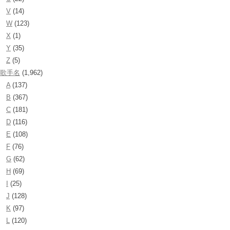
V
(14)
W
(123)
X
(1)
Y
(35)
Z
(5)
歌手名
(1,962)
A
(137)
B
(367)
C
(181)
D
(116)
E
(108)
F
(76)
G
(62)
H
(69)
I
(25)
J
(128)
K
(97)
L
(120)