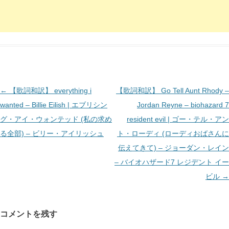
投
←
【歌詞和訳】 everything i
【歌詞和訳】 Go Tell Aunt Rhody –
稿
wanted – Billie Eilish | エブリシン
Jordan Reyne – biohazard 7
ナ
グ・アイ・ウォンテッド (私の求め
resident evil | ゴー・テル・アン
ビ
る全部) – ビリー・アイリッシュ
ト・ローディ (ローディおばさんに
ゲ
伝えてきて) – ジョーダン・レイン
ー
– バイオハザード7 レジデント イー
シ
ビル
→
ョ
ン
コメントを残す