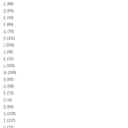
C
(89)
D
(93)
E
(43)
F
(69)
G
(70)
H
(111)
I
(154)
J
(35)
K
(15)
L
(116)
M
(109)
N
(83)
O
(59)
P
(72)
Q
(4)
R
(83)
S
(218)
T
(137)
U
(22)