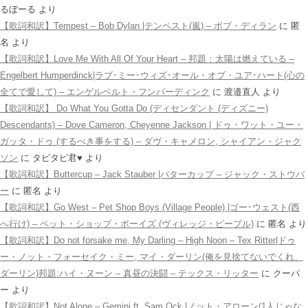
るぼーる
より
【歌詞和訳】Tempest – Bob Dylan |テンペスト(嵐) – ボブ・ディラン
に
匿
名
より
【歌詞和訳】Love Me With All Of Your Heart – 邦題：太陽は燃えている –
Engelbert Humperdinck|ラブ･ミー･ウィズ･オール・オブ・ユア･ハート(心の
全てで愛して) – エンゲルベルト・フンパーディンク
に
渡邉直人
より
【歌詞和訳】 Do What You Gotta Do (ディセンダント (ディズニー)
Descendants) – Dove Cameron, Cheyenne Jackson | ドゥ・ワット・ユー・
ガッタ・ドゥ (するべき事をする) – ダヴ・キャメロン, シャイアン・ジャク
ソン
に
タピタピ君♥️
より
【歌詞和訳】Buttercup – Jack Stauber |バターカップ – ジャック・ストウバ
ー
に
匿名
より
【歌詞和訳】Go West – Pet Shop Boys (Village People) |ゴー･ウェスト(西
へ行け) – ペット・ショップ・ボーイズ (ヴィレッジ・ピープル)
に
匿名
より
【歌詞和訳】Do not forsake me, My Darling – High Noon – Tex Ritter|ドゥ
ー・ノット・フォーセイク・ミー, マイ・ダーリン(俺を見捨てないでくれ、
ダーリン)邦題:ハイ・ヌーン – 真昼の決闘 – テックス・リッター
に
クーパ
ー
より
【歌詞和訳】Not Alone – Gemini ft. Sam Ock |ノット・アローン(1人じゃな