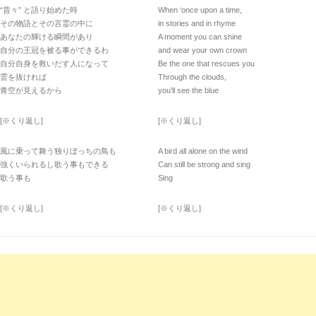
“昔々” と語り始めた時
When ‘once upon a time,
その物語とその言霊の中に
in stories and in rhyme
あなたの輝ける瞬間があり
A moment you can shine
自分の王冠を被る事ができるわ
and wear your own crown
自分自身を救いだす人になって
Be the one that rescues you
雲を抜ければ
Through the clouds,
青空が見えるから
you’ll see the blue
[※くり返し]
[※くり返し]
風に乗って舞う独りぼっちの鳥も
A bird all alone on the wind
強くいられるし歌う事もできる
Can still be strong and sing
歌う事も
Sing
[※くり返し]
[※くり返し]