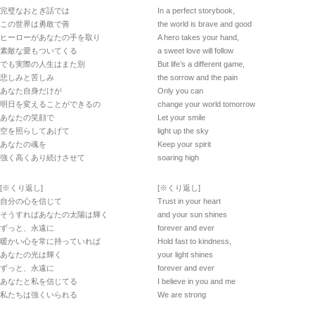
完璧なおとぎ話では
In a perfect storybook,
この世界は勇敢で善
the world is brave and good
ヒーローがあなたの手を取り
A hero takes your hand,
素敵な愛もついてくる
a sweet love will follow
でも実際の人生はまた別
But life’s a different game,
悲しみと苦しみ
the sorrow and the pain
あなた自身だけが
Only you can
明日を変えることができるの
change your world tomorrow
あなたの笑顔で
Let your smile
空を照らしてあげて
light up the sky
あなたの魂を
Keep your spirit
強く高くあり続けさせて
soaring high
[※くり返し]
[※くり返し]
自分の心を信じて
Trust in your heart
そうすればあなたの太陽は輝く
and your sun shines
ずっと、永遠に
forever and ever
暖かい心を常に持っていれば
Hold fast to kindness,
あなたの光は輝く
your light shines
ずっと、永遠に
forever and ever
あなたと私を信じてる
I believe in you and me
私たちは強くいられる
We are strong