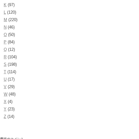
K
(97)
L
(120)
M
(220)
N
(46)
O
(50)
P
(84)
Q
(12)
R
(104)
S
(198)
T
(114)
U
(17)
V
(29)
W
(48)
X
(4)
Y
(23)
Z
(14)