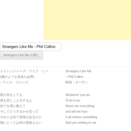
ストレンジャーズ・ライク・ミー
Strangers Like Me
(俺のような見知らぬ男)
– Phil Collins
– フィル・コリンズ
映画：ターザン
君が何をしても
Whatever you do,
僕も同じことをするよ
I’ll do it too
全てを僕に教えて
Show me everything
そしてどうするかを言って
and tell me how
それには全て意味があるけど
It all means something
僕にとっては何の意味もない
And yet nothing to me