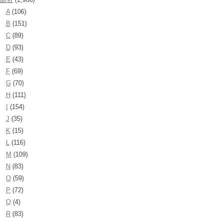
A
(106)
B
(151)
C
(89)
D
(93)
E
(43)
F
(69)
G
(70)
H
(111)
I
(154)
J
(35)
K
(15)
L
(116)
M
(109)
N
(83)
O
(59)
P
(72)
Q
(4)
R
(83)