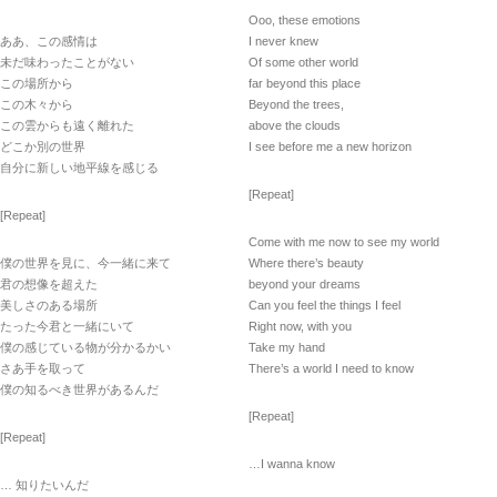
Ooo, these emotions
ああ、この感情は
I never knew
未だ味わったことがない
Of some other world
この場所から
far beyond this place
この木々から
Beyond the trees,
この雲からも遠く離れた
above the clouds
どこか別の世界
I see before me a new horizon
自分に新しい地平線を感じる
[Repeat]
[Repeat]
Come with me now to see my world
僕の世界を見に、今一緒に来て
Where there’s beauty
君の想像を超えた
beyond your dreams
美しさのある場所
Can you feel the things I feel
たった今君と一緒にいて
Right now, with you
僕の感じている物が分かるかい
Take my hand
さあ手を取って
There’s a world I need to know
僕の知るべき世界があるんだ
[Repeat]
[Repeat]
…I wanna know
… 知りたいんだ