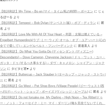
最近のコメント
【歌詞和訳】My Time – Bo en |マイ・タイム(私の時間) – ボーエン
に
じぇ
るぼーる
より
【歌詞和訳】Tempest – Bob Dylan |テンペスト(嵐) – ボブ・ディラン
に
匿
名
より
【歌詞和訳】Love Me With All Of Your Heart – 邦題：太陽は燃えている –
Engelbert Humperdinck|ラブ･ミー･ウィズ･オール・オブ・ユア･ハート(心の
全てで愛して) – エンゲルベルト・フンパーディンク
に
渡邉直人
より
【歌詞和訳】 Do What You Gotta Do (ディセンダント (ディズニー)
Descendants) – Dove Cameron, Cheyenne Jackson | ドゥ・ワット・ユー・
ガッタ・ドゥ (するべき事をする) – ダヴ・キャメロン, シャイアン・ジャク
ソン
に
タピタピ君♥️
より
【歌詞和訳】Buttercup – Jack Stauber |バターカップ – ジャック・ストウバ
ー
に
匿名
より
【歌詞和訳】Go West – Pet Shop Boys (Village People) |ゴー･ウェスト(西
へ行け) – ペット・ショップ・ボーイズ (ヴィレッジ・ピープル)
に
匿名
より
【歌詞和訳】Do not forsake me, My Darling – High Noon – Tex Ritter|ドゥ
ー・ノット・フォーセイク・ミー, マイ・ダーリン(俺を見捨てないでくれ、