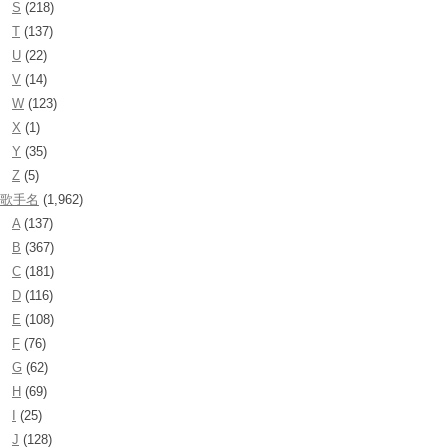
S
(218)
T
(137)
U
(22)
V
(14)
W
(123)
X
(1)
Y
(35)
Z
(5)
歌手名
(1,962)
A
(137)
B
(367)
C
(181)
D
(116)
E
(108)
F
(76)
G
(62)
H
(69)
I
(25)
J
(128)