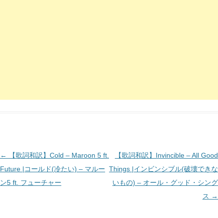
投
←
【歌詞和訳】Cold – Maroon 5 ft.
【歌詞和訳】Invincible – All Good
稿
Future |コールド(冷たい) – マルー
Things |インビンシブル(破壊できな
ナ
ン5 ft. フューチャー
いもの) – オール・グッド・シング
ビ
ス
→
ゲ