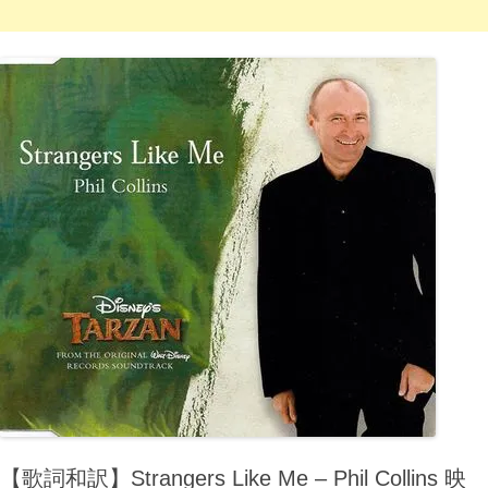
【歌詞和訳】Strangers Like Me – Phil Collins 映