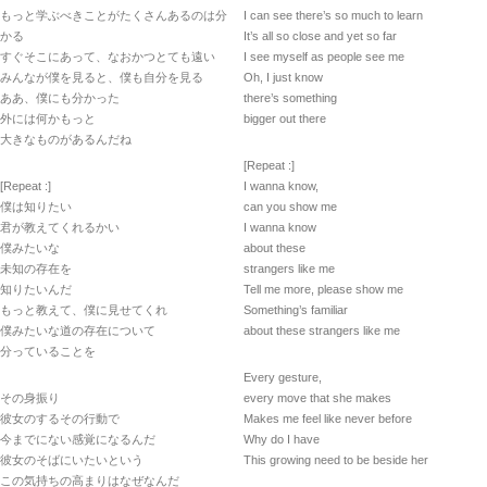
もっと学ぶべきことがたくさんあるのは分
I can see there’s so much to learn
かる
It’s all so close and yet so far
すぐそこにあって、なおかつとても遠い
I see myself as people see me
みんなが僕を見ると、僕も自分を見る
Oh, I just know
ああ、僕にも分かった
there’s something
外には何かもっと
bigger out there
大きなものがあるんだね
[Repeat :]
[Repeat :]
I wanna know,
僕は知りたい
can you show me
君が教えてくれるかい
I wanna know
僕みたいな
about these
未知の存在を
strangers like me
知りたいんだ
Tell me more, please show me
もっと教えて、僕に見せてくれ
Something’s familiar
僕みたいな道の存在について
about these strangers like me
分っていることを
Every gesture,
その身振り
every move that she makes
彼女のするその行動で
Makes me feel like never before
今までにない感覚になるんだ
Why do I have
彼女のそばにいたいという
This growing need to be beside her
この気持ちの高まりはなぜなんだ