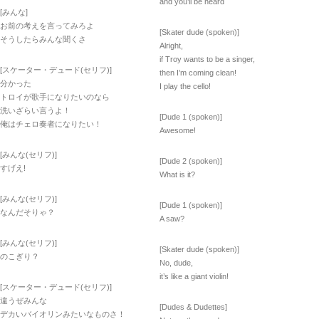
and you’ll be heard
[みんな]
お前の考えを言ってみろよ
[Skater dude (spoken)]
そうしたらみんな聞くさ
Alright,
if Troy wants to be a singer,
[スケーター・デュード(セリフ)]
then I’m coming clean!
分かった
I play the cello!
トロイが歌手になりたいのなら
洗いざらい言うよ！
[Dude 1 (spoken)]
俺はチェロ奏者になりたい！
Awesome!
[みんな(セリフ)]
[Dude 2 (spoken)]
すげえ!
What is it?
[みんな(セリフ)]
[Dude 1 (spoken)]
なんだそりゃ？
A saw?
[みんな(セリフ)]
[Skater dude (spoken)]
のこぎり？
No, dude,
it’s like a giant violin!
[スケーター・デュード(セリフ)]
違うぜみんな
[Dudes & Dudettes]
デカいバイオリンみたいなものさ！