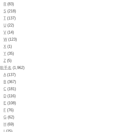
R
(83)
S
(218)
T
(137)
U
(22)
V
(14)
W
(123)
X
(1)
Y
(35)
Z
(5)
歌手名
(1,962)
A
(137)
B
(367)
C
(181)
D
(116)
E
(108)
F
(76)
G
(62)
H
(69)
I
(25)