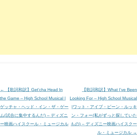
投
←
【歌詞和訳】Get’cha Head In
【歌詞和訳】What I’ve Been
稿
the Game – High School Musical |
Looking For – High School Musical
ナ
ゲッチャ・ヘッド・イン・ザ・ゲー
|ワット・アイブ・ビーン・ルッキ
ビ
ム(試合に集中するんだ) – ディズニ
ン・フォー(私がずっと探していた
ゲ
ー映画ハイスクール・ミュージカル
もの) – ディズニー映画ハイスクー
ー
ル・ミュージカル
→