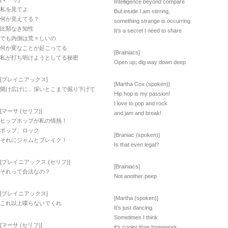
Intelligence beyond compare
私を見てよ
But inside I am stirring,
何が見えてる？
something strange is occurring
比類なき知性
It’s a secret I need to share
でも内側は荒々しいの
何か変なことが起こってる
[Brainiacs]
私が打ち明けようとしてる秘密
Open up, dig way down deep
[ブレイニアックス]
[Martha Cox (spoken)]
開け広げに、深いとこまで掘り下げて
Hip hop is my passion!
I love to pop and rock
[マーサ (セリフ)]
and jam and break!
ヒップホップが私の情熱！
ポップ、ロック
[Braniac (spoken)]
それにジャムとブレイク！
Is that even legal?
[ブレイニアックス (セリフ)]
[Brainiacs]
それって合法なの？
Not another peep
[ブレイニアックス]
[Martha (spoken)]
これ以上喋らないでくれ
It’s just dancing.
Sometimes I think
[マーサ (セリフ)]
it’s cooler than homework