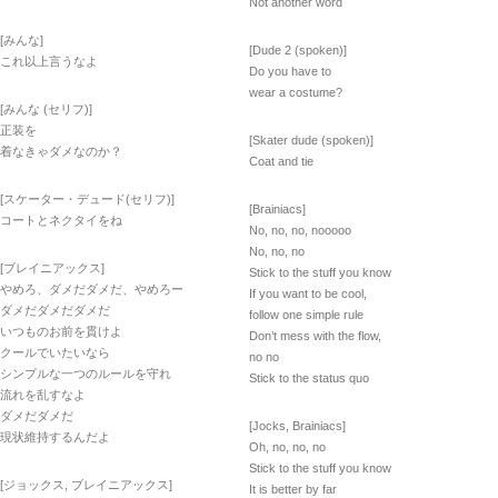
Not another word
[みんな]
[Dude 2 (spoken)]
これ以上言うなよ
Do you have to
wear a costume?
[みんな (セリフ)]
正装を
[Skater dude (spoken)]
着なきゃダメなのか？
Coat and tie
[スケーター・デュード(セリフ)]
[Brainiacs]
コートとネクタイをね
No, no, no, nooooo
No, no, no
[ブレイニアックス]
Stick to the stuff you know
やめろ、ダメだダメだ、やめろー
If you want to be cool,
ダメだダメだダメだ
follow one simple rule
いつものお前を貫けよ
Don’t mess with the flow,
クールでいたいなら
no no
シンプルな一つのルールを守れ
Stick to the status quo
流れを乱すなよ
ダメだダメだ
[Jocks, Brainiacs]
現状維持するんだよ
Oh, no, no, no
Stick to the stuff you know
[ジョックス, ブレイニアックス]
It is better by far