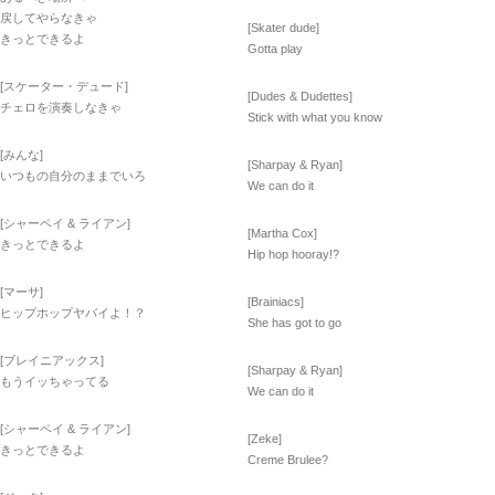
戻してやらなきゃ
[Skater dude]
きっとできるよ
Gotta play
[スケーター・デュード]
[Dudes & Dudettes]
チェロを演奏しなきゃ
Stick with what you know
[みんな]
[Sharpay & Ryan]
いつもの自分のままでいろ
We can do it
[シャーペイ & ライアン]
[Martha Cox]
きっとできるよ
Hip hop hooray!?
[マーサ]
[Brainiacs]
ヒップホップヤバイよ！？
She has got to go
[ブレイニアックス]
[Sharpay & Ryan]
もうイッちゃってる
We can do it
[シャーペイ & ライアン]
[Zeke]
きっとできるよ
Creme Brulee?