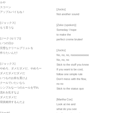
ルや
スコーン
[Jocks]
アップルパイもね！
Not another sound
[ジョックス]
[Zeke (spoken)]
もう言うな
Someday I hope
to make the
[ジーク (セリフ)]
perfect creme brulee!
いつの日か
完璧なクリームブリュレを
[Jocks]
作りたいんだ!
No, no, no, nooooooooooo
No, no, no
[ジョックス]
Stick to the stuff you know
やめろ、ダメだダメだ、やめろー
If you want to be cool,
ダメだダメだダメだ
follow one simple rule
いつものお前を貫けよ
Don’t mess with the flow,
クールでいたいなら
no no
シンプルな一つのルールを守れ
Stick to the status quo
流れを乱すなよ
ダメだダメだ
[Martha Cox]
現状維持するんだよ
Look at me and
what do you see
[マーサ]