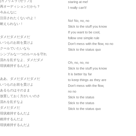
[ガブリエラ (セリフ)]
staring at me!
再オーディションだから？
I really can’t!
今みんなに
注目されたくないのよ！
No! No, no, no
耐えられない！
Stick to the stuff you know
If you want to be cool,
ダメだダメだダメだ
follow one simple rule
いつものお前を貫けよ
Don’t mess with the flow, no no
クールでいたいなら
Stick to the status quo
シンプルな一つのルールを守れ
流れを乱すなよ、ダメだダメ
Oh, no, no, no
現状維持するんだよ
Stick to the stuff you know
It is better by far
ああ、ダメだダメだダメだ
to keep things as they are
いつものお前を貫けよ
Don’t mess with the flow,
あるものはそのまま
no no
放置しておく方がいいのさ
Stick to the status
流れを乱すなよ
Stick to the status
ダメだダメだ
Stick to the status quo
現状維持するんだよ
維持するんだよ
現状維持するんだよ