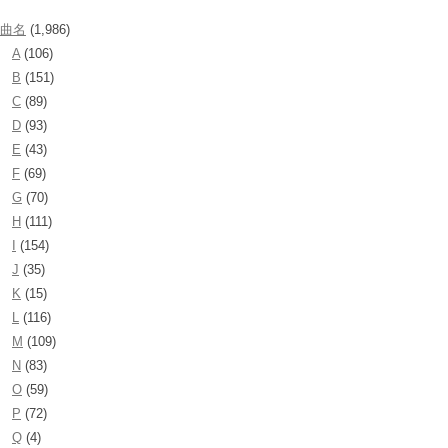
曲名
(1,986)
A
(106)
B
(151)
C
(89)
D
(93)
E
(43)
F
(69)
G
(70)
H
(111)
I
(154)
J
(35)
K
(15)
L
(116)
M
(109)
N
(83)
O
(59)
P
(72)
Q
(4)