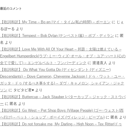
最近のコメント
【歌詞和訳】My Time – Bo en |マイ・タイム(私の時間) – ボーエン
に
じぇ
るぼーる
より
【歌詞和訳】Tempest – Bob Dylan |テンペスト(嵐) – ボブ・ディラン
に
匿
名
より
【歌詞和訳】Love Me With All Of Your Heart – 邦題：太陽は燃えている –
Engelbert Humperdinck|ラブ･ミー･ウィズ･オール・オブ・ユア･ハート(心の
全てで愛して) – エンゲルベルト・フンパーディンク
に
渡邉直人
より
【歌詞和訳】 Do What You Gotta Do (ディセンダント (ディズニー)
Descendants) – Dove Cameron, Cheyenne Jackson | ドゥ・ワット・ユー・
ガッタ・ドゥ (するべき事をする) – ダヴ・キャメロン, シャイアン・ジャク
ソン
に
タピタピ君♥️
より
【歌詞和訳】Buttercup – Jack Stauber |バターカップ – ジャック・ストウバ
ー
に
匿名
より
【歌詞和訳】Go West – Pet Shop Boys (Village People) |ゴー･ウェスト(西
へ行け) – ペット・ショップ・ボーイズ (ヴィレッジ・ピープル)
に
匿名
より
【歌詞和訳】Do not forsake me, My Darling – High Noon – Tex Ritter|ドゥ