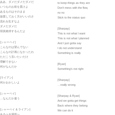
ああ、ダメだダメだダメだ
to keep things as they are
いつものお前を貫けよ
Don’t mess with the flow,
あるものはそのまま
no no
放置しておく方がいいのさ
Stick to the status quo
流れを乱すなよ
ダメだダメだ
[Sharpay]
現状維持するんだよ
This is not what I want
This is not what I planned
[シャーペイ]
And I just gotta say
こんなのは望んでない
I do not understand
こんなの計画になかったわ
Something is really
ただこう言いたいだけ
理解できない
[Ryan]
何がなんだか
Something’s not right
[ライアン]
[Sharpay]
何かおかしいよ
…really wrong
[シャーペイ]
[Sharpay & Ryan]
…なんだか違う
And we gotta get things
Back where they belong
[シャーペイ & ライアン]
We can do it
あるべき場所へ