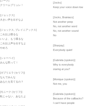
[ジーク]
[Jocks]
クリームブリュレ！
Keep your voice down low
[ジョックス]
[Jocks, Brainiacs]
大きい声を出すなよ
Not another peep
No, not another word
[ジョックス, ブレイニアックス]
No, not another sound
これ以上喋るな
No
いいよ、もう喋るな
これ以上声を出すなよ
[Sharpay]
やめろ
Everybody quiet!
[シャーペイ]
[Gabriela (spoken)]
みんな黙って！
Why is everybody
staring at you?
[ガブリエラ (セリフ)]
なんでみんな
[Monique (spoken)]
あなたを見てるの？
Not me, you
[モニーク (セリフ)]
[Gabriela (spoken)]
私じゃない、あなたよ
Because of the callbacks?
I can’t have people