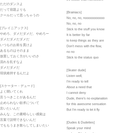
ただのダンスよ
だって宿題よりも
[Brainiacs]
クールだって思っちゃうの
No, no, no, nooooooooooo
No, no, no
[ブレイニアックス]
Stick to the stuff you know
やめろ、ダメだダメだ、やめろー
It is better by far
ダメだダメだダメだ
to keep things as they are
いつものお前を貫けよ
Don’t mess with the flow,
あるものはそのまま
no no
放置しておく方がいいのさ
Stick to the status quo
流れを乱すなよ
ダメだダメだ
[Skater dude]
現状維持するんだよ
Listen well,
I’m ready to tell
[スケーター・デュード]
About a need that
よく聞いてくれ
I cannot deny
言うべきことがあるんだ
Dude, there’s no explanation
止められない欲求について
for this awesome sensation
言いたいんだ
But I’m ready to let it fly
みんな、この素晴らしい感覚は
言葉で説明できないんだ
[Dudes & Dudettes]
でももうまき散らしてしまいたい
Speak your mind