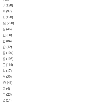
J
(128)
K
(97)
L
(120)
M
(220)
N
(46)
O
(50)
P
(84)
Q
(12)
R
(104)
S
(198)
T
(114)
U
(17)
V
(29)
W
(48)
X
(4)
Y
(23)
Z
(14)