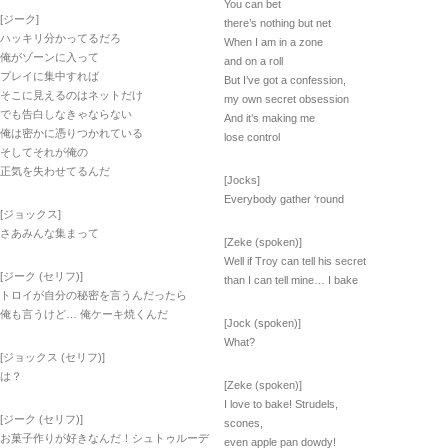
You can bet
[ジーク]
there’s nothing but net
ハッキリ分かってるだろ
When I am in a zone
俺がゾーンに入って
and on a roll
プレイに集中すれば
But I’ve got a confession,
そこに見えるのはネットだけ
my own secret obsession
でも告白しなきゃならない
And it’s making me
俺は密かに憑りつかれている
lose control
そしてそれが俺の
正気を失わせてるんだ
[Jocks]
Everybody gather ‘round
[ジョックス]
さあみんな集まって
[Zeke (spoken)]
Well if Troy can tell his secret
[ジーク (セリフ)]
than I can tell mine… I bake
トロイが自分の秘密を言うんだったら
俺も言うけど… 俺ケーキ焼くんだ
[Jock (spoken)]
What?
[ジョックス (セリフ)]
は？
[Zeke (spoken)]
I love to bake! Strudels,
[ジーク (セリフ)]
scones,
お菓子作りが好きなんだ！シュトゥルーデ
even apple pan dowdy!