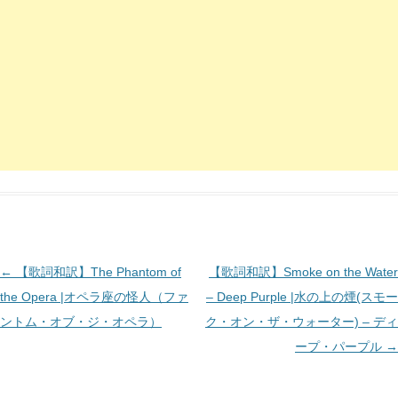
投
←
【歌詞和訳】The Phantom of
【歌詞和訳】Smoke on the Water
稿
the Opera |オペラ座の怪人（ファ
– Deep Purple |水の上の煙(スモー
ナ
ントム・オブ・ジ・オペラ）
ク・オン・ザ・ウォーター) – ディ
ビ
ープ・パープル
→
ゲ
ー