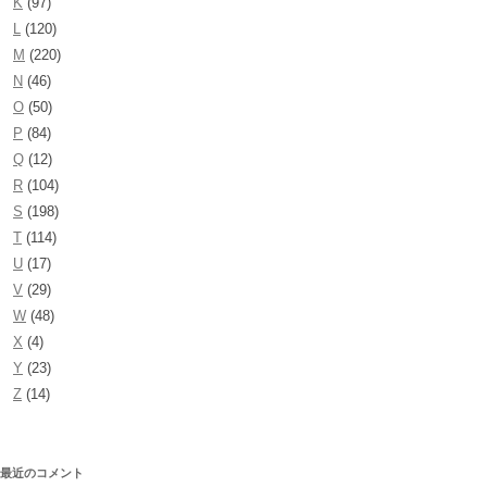
K
(97)
L
(120)
M
(220)
N
(46)
O
(50)
P
(84)
Q
(12)
R
(104)
S
(198)
T
(114)
U
(17)
V
(29)
W
(48)
X
(4)
Y
(23)
Z
(14)
最近のコメント