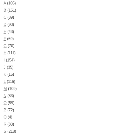
A
(106)
B
(151)
C
(89)
D
(93)
E
(43)
F
(69)
G
(70)
H
(111)
I
(154)
J
(35)
K
(15)
L
(116)
M
(109)
N
(83)
O
(59)
P
(72)
Q
(4)
R
(83)
S
(218)