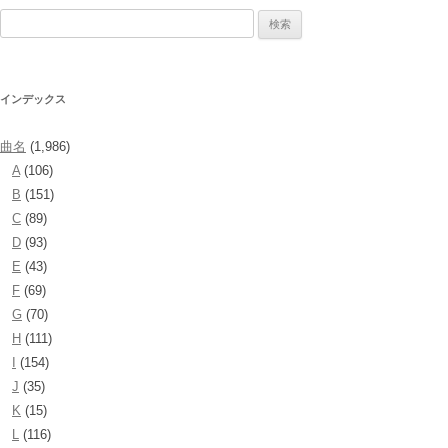
検
索:
インデックス
曲名
(1,986)
A
(106)
B
(151)
C
(89)
D
(93)
E
(43)
F
(69)
G
(70)
H
(111)
I
(154)
J
(35)
K
(15)
L
(116)