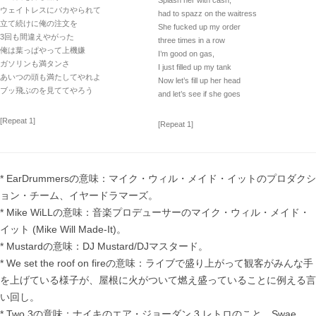
Splash her with cash,
ウェイトレスにバカやられて
had to spazz on the waitress
立て続けに俺の注文を
She fucked up my order
3回も間違えやがった
three times in a row
俺は葉っぱやって上機嫌
I’m good on gas,
ガソリンも満タンさ
I just filled up my tank
あいつの頭も満たしてやれよ
Now let’s fill up her head
ブッ飛ぶのを見ててやろう
and let’s see if she goes
[Repeat 1]
[Repeat 1]
* EarDrummersの意味：マイク・ウィル・メイド・イットのプロダクシ
ョン・チーム、イヤードラマーズ。
* Mike WiLLの意味：音楽プロデューサーのマイク・ウィル・メイド・
イット (Mike Will Made-It)。
* Mustardの意味：DJ Mustard/DJマスタード。
* We set the roof on fireの意味：ライブで盛り上がって観客がみんな手
を上げている様子が、屋根に火がついて燃え盛っていることに例える言
い回し。
* Two 3の意味：ナイキのエア・ジョーダン 3 レトロのこと。Swae