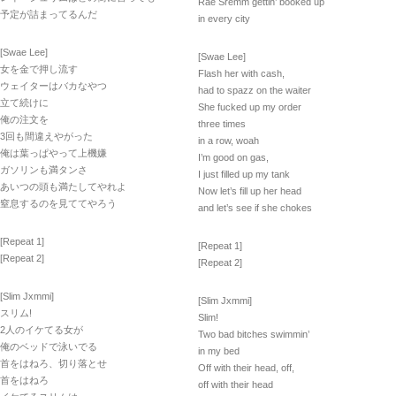
Rae Sremm gettin’ booked up
予定が詰まってるんだ
in every city
[Swae Lee]
[Swae Lee]
女を金で押し流す
Flash her with cash,
ウェイターはバカなやつ
had to spazz on the waiter
立て続けに
She fucked up my order
俺の注文を
three times
3回も間違えやがった
in a row, woah
俺は葉っぱやって上機嫌
I’m good on gas,
ガソリンも満タンさ
I just filled up my tank
あいつの頭も満たしてやれよ
Now let’s fill up her head
窒息するのを見ててやろう
and let’s see if she chokes
[Repeat 1]
[Repeat 1]
[Repeat 2]
[Repeat 2]
[Slim Jxmmi]
[Slim Jxmmi]
スリム!
Slim!
2人のイケてる女が
Two bad bitches swimmin’
俺のベッドで泳いでる
in my bed
首をはねろ、切り落とせ
Off with their head, off,
首をはねろ
off with their head