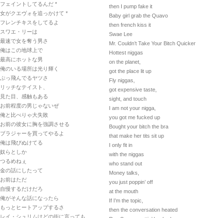
フェイントしてるんだ *
then I pump fake it
女がクエヴォを追っかけて *
Baby girl grab the Quavo
フレンチキスをしてるよ
then french kiss it
スワエ・リーは
Swae Lee
最速で女を奪う男さ
Mr. Couldn’t Take Your Bitch Quicker
俺はこの地球上で
Hottest niggas
最高にホットな男
on the planet,
俺のいる場所は光り輝く
got the place lit up
ぶっ飛んでるヤツさ
Fly niggas,
リッチなテイスト、
got expensive taste,
見た目、感触もある
sight, and touch
お前程度の男じゃないぜ
I am not your nigga,
俺と比べりゃ大失敗
you got me fucked up
お前の彼女に胸を強調させる
Bought your bitch the bra
ブラジャーを買ってやるよ
that make her tits sit up
俺は飛びぬけてる
I only fit in
奴らとしか
with the niggas
つるめねぇ
who stand out
金の話にしたって
Money talks,
お前はただ
you just poppin’ off
自慢するだけだろ
at the mouth
俺がそんな話になったら
If I’m the topic,
もっとヒートアップするさ
then the conversation heated
レイ・シュリムはどの街に言っても