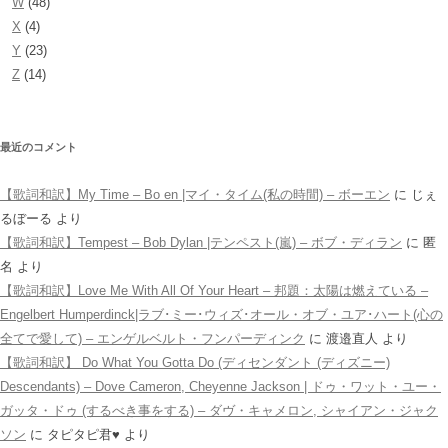
W
(48)
X
(4)
Y
(23)
Z
(14)
最近のコメント
【歌詞和訳】My Time – Bo en |マイ・タイム(私の時間) – ボーエン
に
じぇ
るぼーる
より
【歌詞和訳】Tempest – Bob Dylan |テンペスト(嵐) – ボブ・ディラン
に
匿
名
より
【歌詞和訳】Love Me With All Of Your Heart – 邦題：太陽は燃えている –
Engelbert Humperdinck|ラブ･ミー･ウィズ･オール・オブ・ユア･ハート(心の
全てで愛して) – エンゲルベルト・フンパーディンク
に
渡邉直人
より
【歌詞和訳】 Do What You Gotta Do (ディセンダント (ディズニー)
Descendants) – Dove Cameron, Cheyenne Jackson | ドゥ・ワット・ユー・
ガッタ・ドゥ (するべき事をする) – ダヴ・キャメロン, シャイアン・ジャク
ソン
に
タピタピ君♥️
より