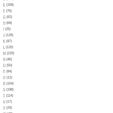
E
(108)
F
(76)
G
(62)
H
(69)
I
(25)
J
(128)
K
(97)
L
(120)
M
(220)
N
(46)
O
(50)
P
(84)
Q
(12)
R
(104)
S
(198)
T
(114)
U
(17)
V
(29)