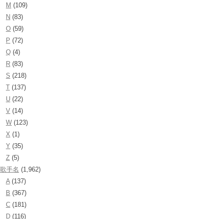
M
(109)
N
(83)
O
(59)
P
(72)
Q
(4)
R
(83)
S
(218)
T
(137)
U
(22)
V
(14)
W
(123)
X
(1)
Y
(35)
Z
(5)
歌手名
(1,962)
A
(137)
B
(367)
C
(181)
D
(116)