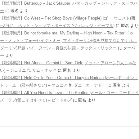
【歌詞和訳】Buttercup – Jack Stauber |バターカップ – ジャック・ストウバ
ー
に
匿名
より
【歌詞和訳】Go West – Pet Shop Boys (Village People) |ゴー･ウェスト(西
へ行け) – ペット・ショップ・ボーイズ (ヴィレッジ・ピープル)
に
匿名
より
【歌詞和訳】Do not forsake me, My Darling – High Noon – Tex Ritter|ドゥ
ー・ノット・フォーセイク・ミー, マイ・ダーリン(俺を見捨てないでくれ、
ダーリン)邦題:ハイ・ヌーン – 真昼の決闘 – テックス・リッター
に
クーパ
ー
より
【歌詞和訳】Not Alone – Gemini ft. Sam Ock |ノット・アローン(1人じゃな
い) – ジェミニ ft. サム・オック
に
匿名
より
【歌詞和訳】Hold On To You – Omnia ft. Danyka Nadeau |ホールド・オン・
トゥ・ユー(君を離さない) – オムニア ft. ダニーカ・ナドー
に
匿名
より
【歌詞和訳】All You Need Is Love – The Beatles |オール・ユー・ニード・イ
ズ・ラブ(愛こそはすべて) – ビートルズ
に
匿名
より