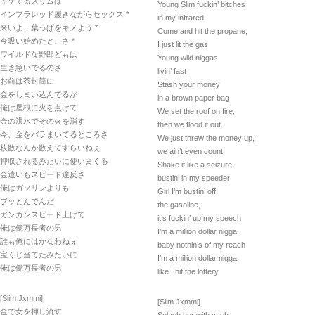
イケてるスリムは
Young Slim fuckin’ bitches
インフラレッド履きながらセックス *
in my infrared
来いよ、葉っぱをキメよう *
Come and hit the propane,
今吸い始めたとこさ *
I just lit the gas
ワイルドな野郎どもは
Young wild niggas,
生き急いでるのさ
livin’ fast
お前は茶封筒に
Stash your money
金をしまい込んでるが
in a brown paper bag
俺は屋根に火を点けて
We set the roof on fire,
金の洪水でその火を消す
then we flood it out
今、金をバラまいてるところさ
We just threw the money up,
枚数なんか数えてすらいねぇ
we ain’t even count
押収されるみたいに使いまくる
Shake it like a seizure,
金遣いもスピード違反さ
bustin’ in my speeder
俺はガソリンよりも
Girl I’m bustin’ off
ブッとんでんだ
the gasoline,
ガンガンスピード上げて
it’s fuckin’ up my speech
俺は億万長者の男
I’m a million dollar nigga,
誰も俺にはかなわねぇ
baby nothin’s of my reach
宝くじ当てたみたいに
I’m a million dollar nigga
俺は億万長者の男
like I hit the lottery
[Slim Jxmmi]
[Slim Jxmmi]
金で女を押し流す