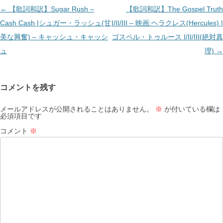
投
←
【歌詞和訳】Sugar Rush –
【歌詞和訳】The Gospel Truth
稿
Cash Cash |シュガー・ラッシュ(甘
I/II/III – 映画:ヘラクレス(Hercules) |
ナ
美な興奮) – キャッシュ・キャッシ
ゴスペル・トゥルース I/II/III(絶対真
ビ
ュ
理)
→
ゲ
ー
コメントを残す
シ
ョ
メールアドレスが公開されることはありません。
※
が付いている欄は
必須項目です
ン
コメント
※