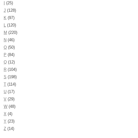
I
(25)
J
(128)
K
(97)
L
(120)
M
(220)
N
(46)
O
(50)
P
(84)
Q
(12)
R
(104)
S
(198)
T
(114)
U
(17)
V
(29)
W
(48)
X
(4)
Y
(23)
Z
(14)