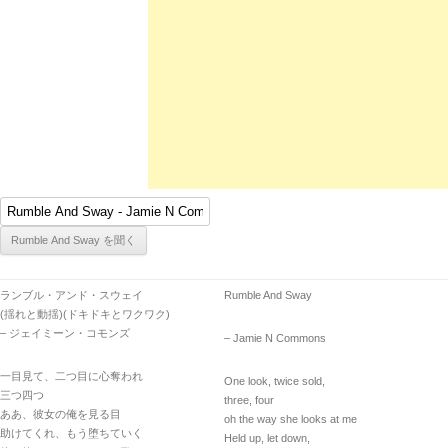
ランブル・アンド・スウェイ
Rumble And Sway
(揺れと動揺)(ドキドキとワクワク)
– ジェイミーン・コモンズ
– Jamie N Commons
一目見て、二つ目に心奪われ
One look, twice sold,
三つ四つ
three, four
ああ、彼女の俺を見る目
oh the way she looks at me
助けてくれ、もう堕ちていく
Held up, let down,