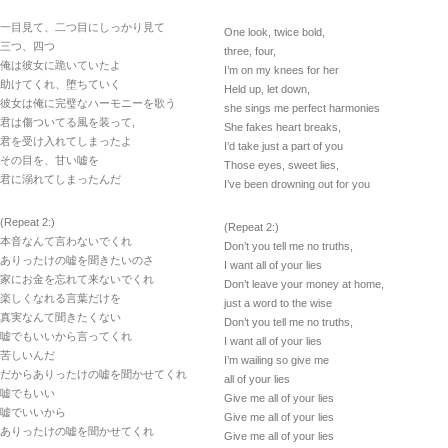
一目見て、二つ目にしっかり見て
One look, twice bold,
三つ、四つ
three, four,
俺は彼女に跪いていたよ
I’m on my knees for her
助けてくれ、堕ちていく
Held up, let down,
彼女は俺に完璧なハーモニーを歌う
she sings me perfect harmonies
君は傷ついてる風を装って,
She fakes heart breaks,
君を受け入れてしまったよ
I’d take just a part of you
その目を、甘い嘘を
Those eyes, sweet lies,
君に溺れてしまったんだ
I’ve been drowning out for you
(Repeat 2:)
(Repeat 2:)
本音なんて言わないでくれ
Don’t you tell me no truths,
ありったけの嘘を聞きたいのさ
I want all of your lies
家にお金を忘れて来ないでくれ
Don’t leave your money at home,
楽しくなれる言葉だけを
just a word to the wise
真実なんて聞きたくない
Don’t you tell me no truths,
嘘でもいいから言ってくれ
I want all of your lies
苦しいんだ
I’m wailing so give me
だからありったけの嘘を聞かせてくれ
all of your lies
嘘でもいい
Give me all of your lies
嘘でいいから
Give me all of your lies
ありったけの嘘を聞かせてくれ
Give me all of your lies