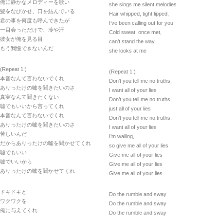
俺に静かなメロディーを歌い
she sings me silent melodies
髪をなびかせ、口を結んでいる
Hair whipped, tight lipped,
君の事を何度も呼んできたが
I’ve been calling out for you
一目会っただけで、冷や汗
Cold sweat, once met,
彼女が俺を見る目
can’t stand the way
もう我慢できないんだ
she looks at me
(Repeat 1:)
(Repeat 1:)
本音なんて言わないでくれ
Don’t you tell me no truths,
ありったけの嘘を聞きたいのさ
I want all of your lies
真実なんて聞きたくない
Don’t you tell me no truths,
嘘でもいいから言ってくれ
just all of your lies
本音なんて言わないでくれ
Don’t you tell me no truths,
ありったけの嘘を聞きたいのさ
I want all of your lies
苦しいんだ
I’m wailing,
だからありったけの嘘を聞かせてくれ
so give me all of your lies
嘘でもいい
Give me all of your lies
嘘でいいから
Give me all of your lies
ありったけの嘘を聞かせてくれ
Give me all of your lies
ドキドキと
Do the rumble and sway
ワクワクを
Do the rumble and sway
俺に与えてくれ
Do the rumble and sway