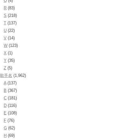
Q
(4)
R
(83)
S
(218)
T
(137)
U
(22)
V
(14)
W
(123)
X
(1)
Y
(35)
Z
(5)
歌手名
(1,962)
A
(137)
B
(367)
C
(181)
D
(116)
E
(108)
F
(76)
G
(62)
H
(69)