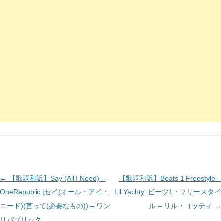
投
←
【歌詞和訳】Say (All I Need) –
【歌詞和訳】Beats 1 Freestyle –
稿
OneRepublic |セイ(オール・アイ・
Lil Yachty |ビーツ1・フリースタイ
ナ
ニード)(言って(必要なもの)) – ワン
ル – リル・ヨッティ
→
ビ
リパブリック