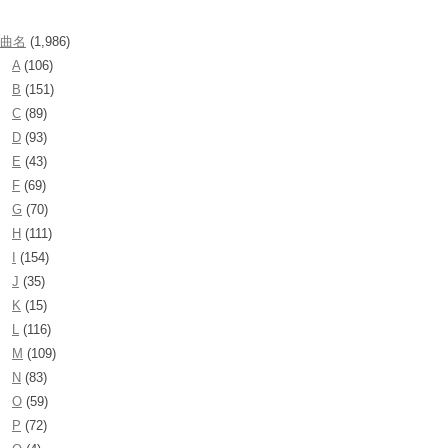
曲名
(1,986)
A
(106)
B
(151)
C
(89)
D
(93)
E
(43)
F
(69)
G
(70)
H
(111)
I
(154)
J
(35)
K
(15)
L
(116)
M
(109)
N
(83)
O
(59)
P
(72)