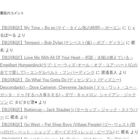
最近のコメント
【歌詞和訳】My Time – Bo en |マイ・タイム(私の時間) – ボーエン
に
じぇ
るぼーる
より
【歌詞和訳】Tempest – Bob Dylan |テンペスト(嵐) – ボブ・ディラン
に
匿
名
より
【歌詞和訳】Love Me With All Of Your Heart – 邦題：太陽は燃えている –
Engelbert Humperdinck|ラブ･ミー･ウィズ･オール・オブ・ユア･ハート(心の
全てで愛して) – エンゲルベルト・フンパーディンク
に
渡邉直人
より
【歌詞和訳】 Do What You Gotta Do (ディセンダント (ディズニー)
Descendants) – Dove Cameron, Cheyenne Jackson | ドゥ・ワット・ユー・
ガッタ・ドゥ (するべき事をする) – ダヴ・キャメロン, シャイアン・ジャク
ソン
に
タピタピ君♥️
より
【歌詞和訳】Buttercup – Jack Stauber |バターカップ – ジャック・ストウバ
ー
に
匿名
より
【歌詞和訳】Go West – Pet Shop Boys (Village People) |ゴー･ウェスト(西
へ行け) – ペット・ショップ・ボーイズ (ヴィレッジ・ピープル)
に
匿名
より