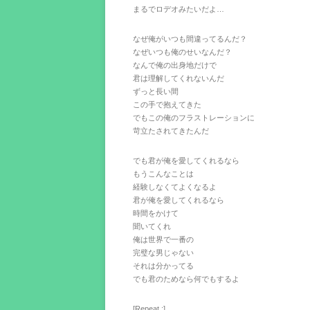
まるでロデオみたいだよ…
なぜ俺がいつも間違ってるんだ？
なぜいつも俺のせいなんだ？
なんで俺の出身地だけで
君は理解してくれないんだ
ずっと長い間
この手で抱えてきた
でもこの俺のフラストレーションに
苛立たされてきたんだ
でも君が俺を愛してくれるなら
もうこんなことは
経験しなくてよくなるよ
君が俺を愛してくれるなら
時間をかけて
聞いてくれ
俺は世界で一番の
完璧な男じゃない
それは分かってる
でも君のためなら何でもするよ
[Repeat :]