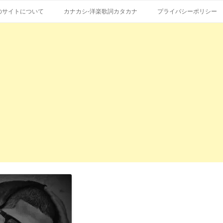
コ
エストも受付。
詞の和訳、英語の意味、読み方
ン
のサイトについて
カナカシ-洋楽歌詞カタカナ
プライバシーポリシー
テ
ン
ツ
へ
ス
キ
ッ
プ