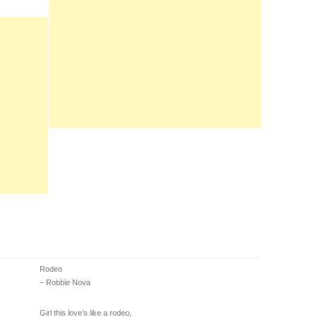
Rodeo
– Robbie Nova
Girl this love’s like a rodeo,