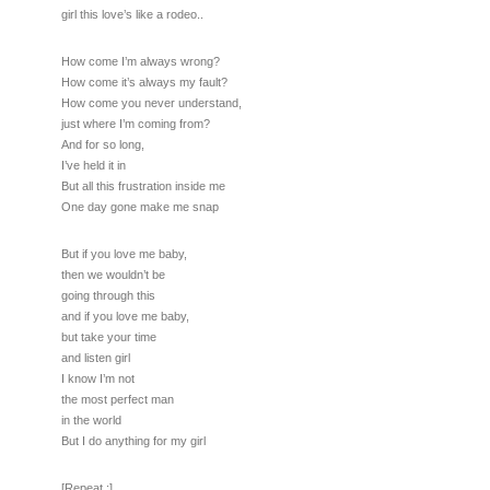
girl this love’s like a rodeo..
How come I’m always wrong?
How come it’s always my fault?
How come you never understand,
just where I’m coming from?
And for so long,
I’ve held it in
But all this frustration inside me
One day gone make me snap
But if you love me baby,
then we wouldn’t be
going through this
and if you love me baby,
but take your time
and listen girl
I know I’m not
the most perfect man
in the world
But I do anything for my girl
[Repeat :]