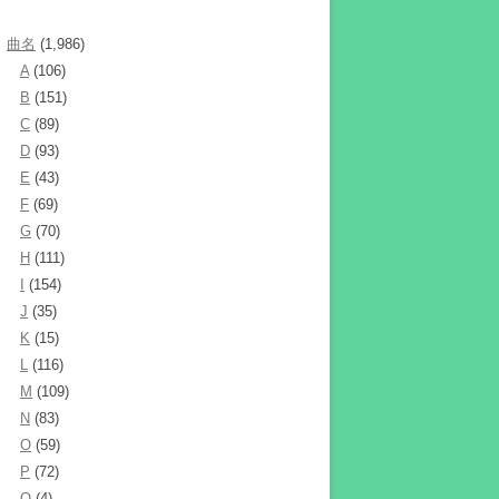
曲名
(1,986)
A
(106)
B
(151)
C
(89)
D
(93)
E
(43)
F
(69)
G
(70)
H
(111)
I
(154)
J
(35)
K
(15)
L
(116)
M
(109)
N
(83)
O
(59)
P
(72)
Q
(4)