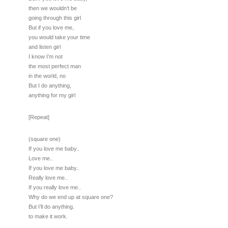
then we wouldn’t be
going through this girl
But if you love me,
you would take your time
and listen girl
I know I’m not
the most perfect man
in the world, no
But I do anything,
anything for my girl
[Repeat]
(square one)
If you love me baby..
Love me..
If you love me baby..
Really love me..
If you really love me..
Why do we end up at square one?
But I’ll do anything.
to make it work.