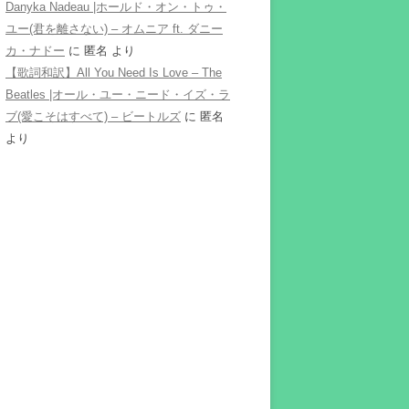
Danyka Nadeau |ホールド・オン・トゥ・
ユー(君を離さない) – オムニア ft. ダニー
カ・ナドー
に
匿名
より
【歌詞和訳】All You Need Is Love – The
Beatles |オール・ユー・ニード・イズ・ラ
ブ(愛こそはすべて) – ビートルズ
に
匿名
より