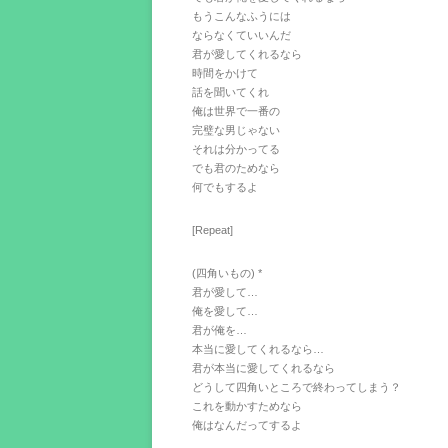
もうこんなふうには
ならなくていいんだ
君が愛してくれるなら
時間をかけて
話を聞いてくれ
俺は世界で一番の
完璧な男じゃない
それは分かってる
でも君のためなら
何でもするよ
[Repeat]
(四角いもの) *
君が愛して…
俺を愛して…
君が俺を…
本当に愛してくれるなら…
君が本当に愛してくれるなら
どうして四角いところで終わってしまう？
これを動かすためなら
俺はなんだってするよ