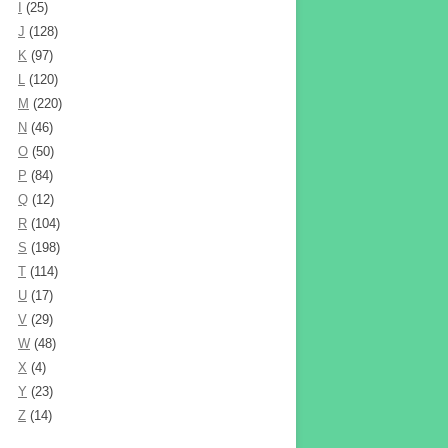
I
(25)
J
(128)
K
(97)
L
(120)
M
(220)
N
(46)
O
(50)
P
(84)
Q
(12)
R
(104)
S
(198)
T
(114)
U
(17)
V
(29)
W
(48)
X
(4)
Y
(23)
Z
(14)