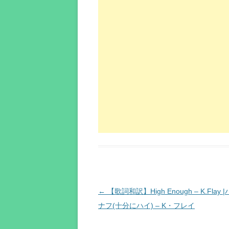
投
←
【歌詞和訳】High Enough – K.Flay
稿
ナフ(十分にハイ) – K・フレイ
ナ