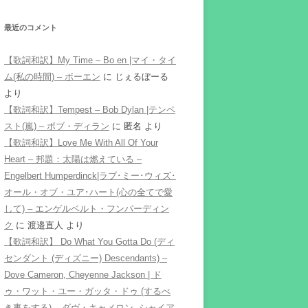
最近のコメント
【歌詞和訳】My Time – Bo en |マイ・タイ
ム(私の時間) – ボーエン
に
じぇるぼーる
より
【歌詞和訳】Tempest – Bob Dylan |テンペ
スト(嵐) – ボブ・ディラン
に
匿名
より
【歌詞和訳】Love Me With All Of Your
Heart – 邦題：太陽は燃えている –
Engelbert Humperdinck|ラブ･ミー･ウィズ･
オール・オブ・ユア･ハート(心の全てで愛
して) – エンゲルベルト・フンパーディン
ク
に
渡邉直人
より
【歌詞和訳】 Do What You Gotta Do (ディ
センダント (ディズニー) Descendants) –
Dove Cameron, Cheyenne Jackson | ド
ゥ・ワット・ユー・ガッタ・ドゥ (するべ
き事をする) – ダヴ・キャメロン, シャイア