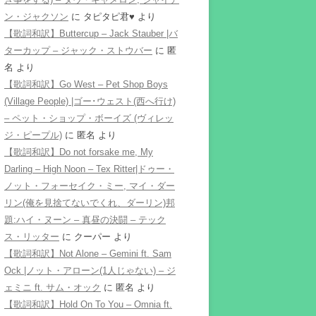
ン・ジャクソン
に
タピタピ君♥️
より
【歌詞和訳】Buttercup – Jack Stauber |バ
ターカップ – ジャック・ストウバー
に
匿
名
より
【歌詞和訳】Go West – Pet Shop Boys
(Village People) |ゴー･ウェスト(西へ行け)
– ペット・ショップ・ボーイズ (ヴィレッ
ジ・ピープル)
に
匿名
より
【歌詞和訳】Do not forsake me, My
Darling – High Noon – Tex Ritter|ドゥー・
ノット・フォーセイク・ミー, マイ・ダー
リン(俺を見捨てないでくれ、ダーリン)邦
題:ハイ・ヌーン – 真昼の決闘 – テック
ス・リッター
に
クーパー
より
【歌詞和訳】Not Alone – Gemini ft. Sam
Ock |ノット・アローン(1人じゃない) – ジ
ェミニ ft. サム・オック
に
匿名
より
【歌詞和訳】Hold On To You – Omnia ft.