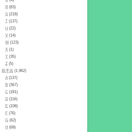
R
(83)
S
(218)
T
(137)
U
(22)
V
(14)
W
(123)
X
(1)
Y
(35)
Z
(5)
歌手名
(1,962)
A
(137)
B
(367)
C
(181)
D
(116)
E
(108)
F
(76)
G
(62)
H
(69)