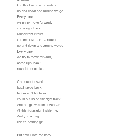
Girl this love’s like a rodeo,
up and down and around we go
Every time
we try to move forward,
come right back
round from circles
Girl this love’s like a rodeo,
up and down and around we go
Every time
we try to move forward,
come right back
round from circles
One step forward,
but 2 steps back
Not even 3 left turns
could put us on the right track
And no, girl we don’t even talk
All this frustration inside me,
And you acting
like it’s nothing girl
But if you love me baby,