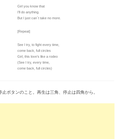
Girl you know that
I’ll do anything.
But I just can`t take no more.
[Repeat]
See I try, to fight every time,
come back, full circles
Girl, this love’s like a rodeo
(See I try, every time,
come back, full circles)
そらく停止ボタンのこと。再生は三角、停止は四角から。