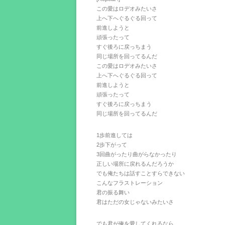
この愛はロデオみたいさ
上へ下へぐるぐる回って
前進しようと
頑張ったって
すぐ後ろに戻っちまう
同じ場所を回ってるんだ
この愛はロデオみたいさ
上へ下へぐるぐる回って
前進しようと
頑張ったって
すぐ後ろに戻っちまう
同じ場所を回ってるんだ
1歩前進しては
2歩下がって
3回曲がったり曲がらなかったり
正しい場所に戻れるんだろうか
でも俺たちは話すことすらできない
こんなフラストレーション
君の振る舞い
君はただの女じゃないみたいさ
でも君が俺を愛してくれるなら