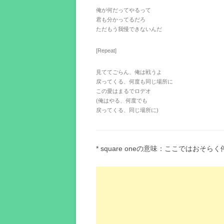
俺が何だってやるって
君も分かってるだろ
ただもう我慢できないんだ
[Repeat]
見ててごらん、俺は戦うよ
戻ってくる、何度も同じ場所に
この愛はまるでロデオ
(俺はやる、何度でも
戻ってくる、同じ場所に)
* square oneの意味：ここではお