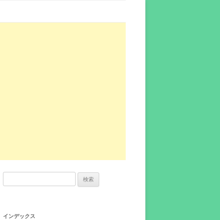
検
索:
インデックス