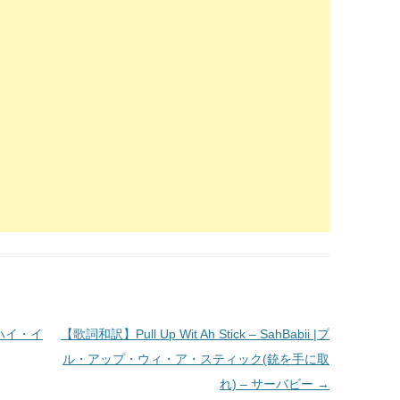
 |ハイ・イ
【歌詞和訳】Pull Up Wit Ah Stick – SahBabii |プ
ル・アップ・ウィ・ア・スティック(銃を手に取
れ) – サーバビー
→