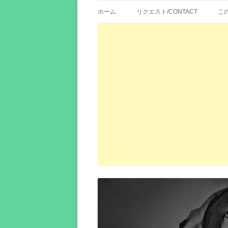
歌詞紹介、映画の主題歌とその和訳。リク
エイカシ | 洋楽歌
ホーム
リクエスト/CONTACT
こ