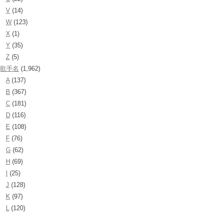
V
(14)
W
(123)
X
(1)
Y
(35)
Z
(5)
歌手名
(1,962)
A
(137)
B
(367)
C
(181)
D
(116)
E
(108)
F
(76)
G
(62)
H
(69)
I
(25)
J
(128)
K
(97)
L
(120)