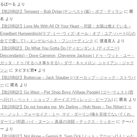
るぼーる
より
【歌詞和訳】Tempest – Bob Dylan |テンペスト(嵐) – ボブ・ディラン
に
匿
名
より
【歌詞和訳】Love Me With All Of Your Heart – 邦題：太陽は燃えている –
Engelbert Humperdinck|ラブ･ミー･ウィズ･オール・オブ・ユア･ハート(心の
全てで愛して) – エンゲルベルト・フンパーディンク
に
渡邉直人
より
【歌詞和訳】 Do What You Gotta Do (ディセンダント (ディズニー)
Descendants) – Dove Cameron, Cheyenne Jackson | ドゥ・ワット・ユー・
ガッタ・ドゥ (するべき事をする) – ダヴ・キャメロン, シャイアン・ジャク
ソン
に
タピタピ君♥️
より
【歌詞和訳】Buttercup – Jack Stauber |バターカップ – ジャック・ストウバ
ー
に
匿名
より
【歌詞和訳】Go West – Pet Shop Boys (Village People) |ゴー･ウェスト(西
へ行け) – ペット・ショップ・ボーイズ (ヴィレッジ・ピープル)
に
匿名
より
【歌詞和訳】Do not forsake me, My Darling – High Noon – Tex Ritter|ドゥ
ー・ノット・フォーセイク・ミー, マイ・ダーリン(俺を見捨てないでくれ、
ダーリン)邦題:ハイ・ヌーン – 真昼の決闘 – テックス・リッター
に
クーパ
ー
より
【歌詞和訳】Not Alone – Gemini ft. Sam Ock |ノット・アローン(1人じゃな