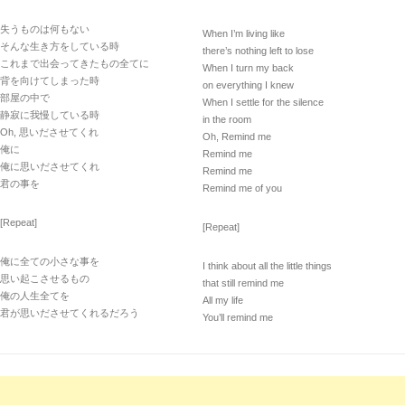
失うものは何もない
When I’m living like
そんな生き方をしている時
there’s nothing left to lose
これまで出会ってきたもの全てに
When I turn my back
背を向けてしまった時
on everything I knew
部屋の中で
When I settle for the silence
静寂に我慢している時
in the room
Oh, 思いださせてくれ
Oh, Remind me
俺に
Remind me
俺に思いださせてくれ
Remind me
君の事を
Remind me of you
[Repeat]
[Repeat]
俺に全ての小さな事を
I think about all the little things
思い起こさせるもの
that still remind me
俺の人生全てを
All my life
君が思いださせてくれるだろう
You’ll remind me