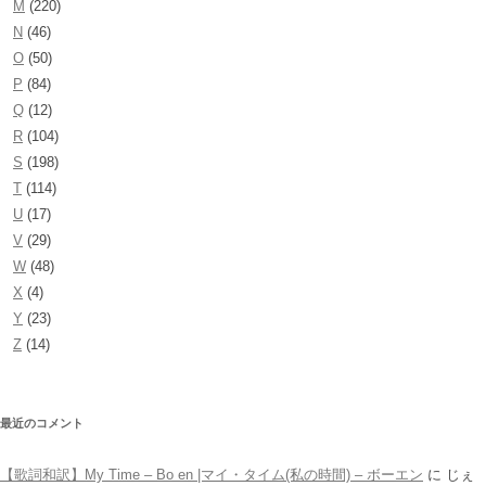
M
(220)
N
(46)
O
(50)
P
(84)
Q
(12)
R
(104)
S
(198)
T
(114)
U
(17)
V
(29)
W
(48)
X
(4)
Y
(23)
Z
(14)
最近のコメント
【歌詞和訳】My Time – Bo en |マイ・タイム(私の時間) – ボーエン
に
じぇ