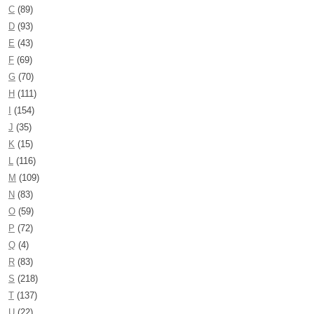
C
(89)
D
(93)
E
(43)
F
(69)
G
(70)
H
(111)
I
(154)
J
(35)
K
(15)
L
(116)
M
(109)
N
(83)
O
(59)
P
(72)
Q
(4)
R
(83)
S
(218)
T
(137)
U
(22)