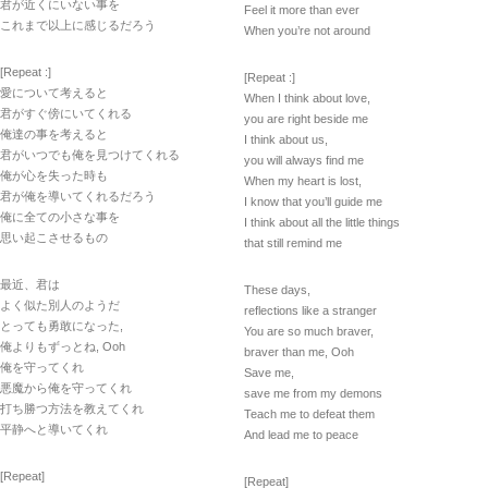
君が近くにいない事を
Feel it more than ever
これまで以上に感じるだろう
When you’re not around
[Repeat :]
[Repeat :]
愛について考えると
When I think about love,
君がすぐ傍にいてくれる
you are right beside me
俺達の事を考えると
I think about us,
君がいつでも俺を見つけてくれる
you will always find me
俺が心を失った時も
When my heart is lost,
君が俺を導いてくれるだろう
I know that you’ll guide me
俺に全ての小さな事を
I think about all the little things
思い起こさせるもの
that still remind me
最近、君は
These days,
よく似た別人のようだ
reflections like a stranger
とっても勇敢になった,
You are so much braver,
俺よりもずっとね, Ooh
braver than me, Ooh
俺を守ってくれ
Save me,
悪魔から俺を守ってくれ
save me from my demons
打ち勝つ方法を教えてくれ
Teach me to defeat them
平静へと導いてくれ
And lead me to peace
[Repeat]
[Repeat]