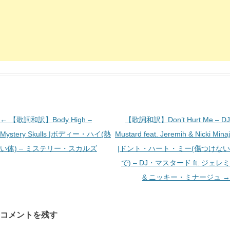
投
←
【歌詞和訳】Body High –
【歌詞和訳】Don’t Hurt Me – DJ
稿
Mystery Skulls |ボディー・ハイ(熱
Mustard feat. Jeremih & Nicki Minaj
ナ
い体) – ミステリー・スカルズ
|ドント・ハート・ミー(傷つけない
ビ
で) – DJ・マスタード ft. ジェレミ
ゲ
& ニッキー・ミナージュ
→
ー
シ
コメントを残す
ョ