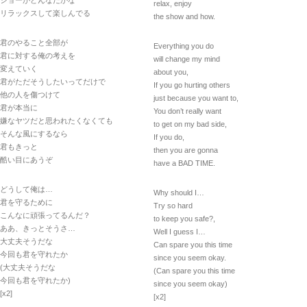
ショーがどんなだかな
relax, enjoy
リラックスして楽しんでる
the show and how.
君のやること全部が
Everything you do
君に対する俺の考えを
will change my mind
変えていく
about you,
君がただそうしたいってだけで
If you go hurting others
他の人を傷つけて
just because you want to,
君が本当に
You don’t really want
嫌なヤツだと思われたくなくても
to get on my bad side,
そんな風にするなら
If you do,
君もきっと
then you are gonna
酷い目にあうぞ
have a BAD TIME.
どうして俺は…
Why should I…
君を守るために
Try so hard
こんなに頑張ってるんだ？
to keep you safe?,
ああ、きっとそうさ…
Well I guess I…
大丈夫そうだな
Can spare you this time
今回も君を守れたか
since you seem okay.
(大丈夫そうだな
(Can spare you this time
今回も君を守れたか)
since you seem okay)
[x2]
[x2]