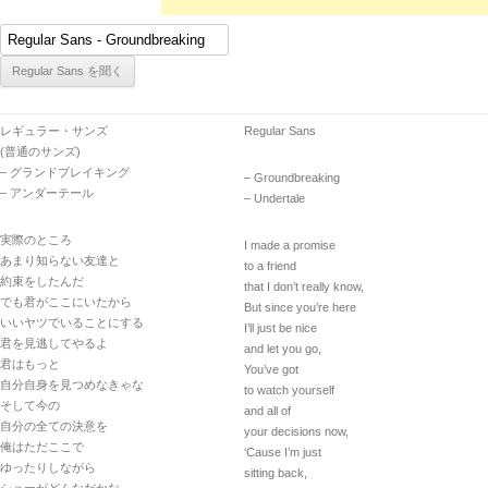
レギュラー・サンズ
Regular Sans
(普通のサンズ)
– グランドブレイキング
– Groundbreaking
– アンダーテール
– Undertale
実際のところ
I made a promise
あまり知らない友達と
to a friend
約束をしたんだ
that I don’t really know,
でも君がここにいたから
But since you’re here
いいヤツでいることにする
I’ll just be nice
君を見逃してやるよ
and let you go,
君はもっと
You’ve got
自分自身を見つめなきゃな
to watch yourself
そして今の
and all of
自分の全ての決意を
your decisions now,
俺はただここで
‘Cause I’m just
ゆったりしながら
sitting back,