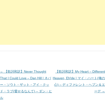
投
←
【歌詞和訳】Never Thought
【歌詞和訳】My Heart – Different
稿
That I Could Love – Dan Hill | ネバ
Heaven, Eh!de | マイ・ハート(俺の
ナ
ー・ソウト・ザット・アイ・クッ
心) – ディファレント・ヘブン＆エ
ビ
ド・ラブ(愛せるなんて) – ダン・ヒ
ーデ
→
ゲ
ル
ー