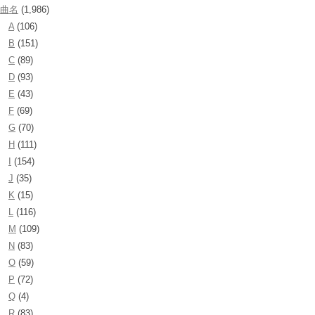
曲名
(1,986)
A
(106)
B
(151)
C
(89)
D
(93)
E
(43)
F
(69)
G
(70)
H
(111)
I
(154)
J
(35)
K
(15)
L
(116)
M
(109)
N
(83)
O
(59)
P
(72)
Q
(4)
R
(83)