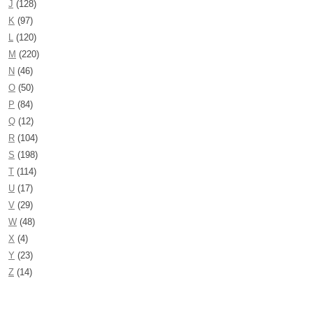
J
(128)
K
(97)
L
(120)
M
(220)
N
(46)
O
(50)
P
(84)
Q
(12)
R
(104)
S
(198)
T
(114)
U
(17)
V
(29)
W
(48)
X
(4)
Y
(23)
Z
(14)