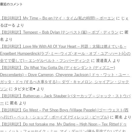
最近のコメント
【歌詞和訳】My Time – Bo en |マイ・タイム(私の時間) – ボーエン
に
じぇ
るぼーる
より
【歌詞和訳】Tempest – Bob Dylan |テンペスト(嵐) – ボブ・ディラン
に
匿
名
より
【歌詞和訳】Love Me With All Of Your Heart – 邦題：太陽は燃えている –
Engelbert Humperdinck|ラブ･ミー･ウィズ･オール・オブ・ユア･ハート(心の
全てで愛して) – エンゲルベルト・フンパーディンク
に
渡邉直人
より
【歌詞和訳】 Do What You Gotta Do (ディセンダント (ディズニー)
Descendants) – Dove Cameron, Cheyenne Jackson | ドゥ・ワット・ユー・
ガッタ・ドゥ (するべき事をする) – ダヴ・キャメロン, シャイアン・ジャク
ソン
に
タピタピ君♥️
より
【歌詞和訳】Buttercup – Jack Stauber |バターカップ – ジャック・ストウバ
ー
に
匿名
より
【歌詞和訳】Go West – Pet Shop Boys (Village People) |ゴー･ウェスト(西
へ行け) – ペット・ショップ・ボーイズ (ヴィレッジ・ピープル)
に
匿名
より
【歌詞和訳】Do not forsake me, My Darling – High Noon – Tex Ritter|ドゥ
ー・ノット・フォーセイク・ミー, マイ・ダーリン(俺を見捨てないでくれ、