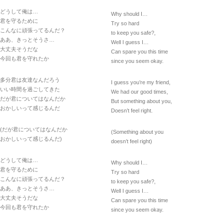
どうして俺は…
Why should I…
君を守るために
Try so hard
こんなに頑張ってるんだ？
to keep you safe?,
ああ、きっとそうさ…
Well I guess I…
大丈夫そうだな
Can spare you this time
今回も君を守れたか
since you seem okay.
多分君は友達なんだろう
I guess you’re my friend,
いい時間を過ごしてきた
We had our good times,
だが君についてはなんだか
But something about you,
おかしいって感じるんだ
Doesn’t feel right.
(だが君についてはなんだか
(Something about you
おかしいって感じるんだ)
doesn’t feel right)
どうして俺は…
Why should I…
君を守るために
Try so hard
こんなに頑張ってるんだ？
to keep you safe?,
ああ、きっとそうさ…
Well I guess I…
大丈夫そうだな
Can spare you this time
今回も君を守れたか
since you seem okay.