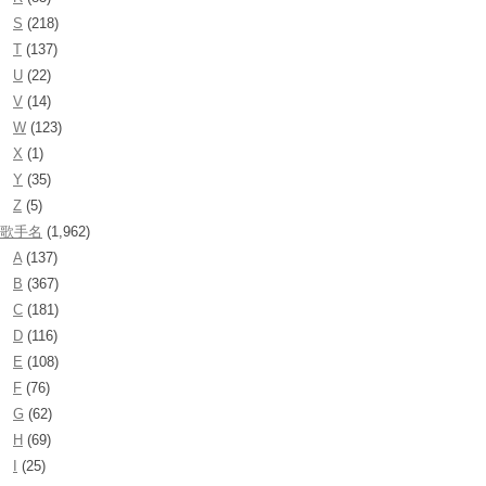
S
(218)
T
(137)
U
(22)
V
(14)
W
(123)
X
(1)
Y
(35)
Z
(5)
歌手名
(1,962)
A
(137)
B
(367)
C
(181)
D
(116)
E
(108)
F
(76)
G
(62)
H
(69)
I
(25)