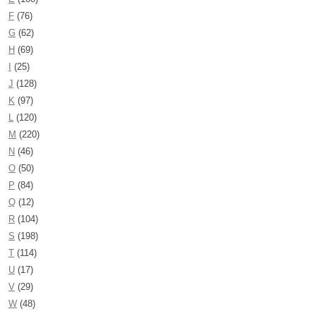
F
(76)
G
(62)
H
(69)
I
(25)
J
(128)
K
(97)
L
(120)
M
(220)
N
(46)
O
(50)
P
(84)
Q
(12)
R
(104)
S
(198)
T
(114)
U
(17)
V
(29)
W
(48)