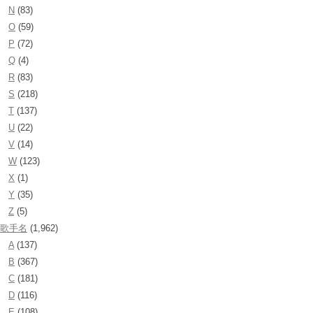
N
(83)
O
(59)
P
(72)
Q
(4)
R
(83)
S
(218)
T
(137)
U
(22)
V
(14)
W
(123)
X
(1)
Y
(35)
Z
(5)
歌手名
(1,962)
A
(137)
B
(367)
C
(181)
D
(116)
E
(108)