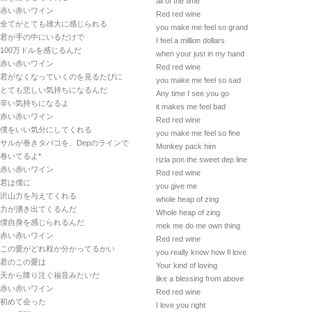
all of the time
赤い赤いワイン
Red red wine
全てがとても雄大に感じられる
you make me feel so grand
君が手の中にいるだけで
I feel a million dollars
100万ドルを感じるんだ
when your just in my hand
赤い赤いワイン
Red red wine
君がなくなっていくのを見るたびに
you make me feel so sad
とても悲しい気持ちになるんだ
Any time I see you go
辛い気持ちになるよ
it makes me feel bad
赤い赤いワイン
Red red wine
僕をいい気分にしてくれる
you make me feel so fine
サルが巻きタバコを、Depのラインで
Monkey pack him
巻いてるよ*
rizla pon the sweet dep line
赤い赤いワイン
Red red wine
君は僕に
you give me
沢山力を与えてくれる
whole heap of zing
力が湧き出てくるんだ
Whole heap of zing
僕自身を感じられるんだ
mek me do me own thing
赤い赤いワイン
Red red wine
この愛がどれ程か分かってるかい
you really know how fi love
君のこの愛は
Your kind of loving
天から降り注ぐ福音みたいだ
like a blessing from above
赤い赤いワイン
Red red wine
初めて会った
I love you right