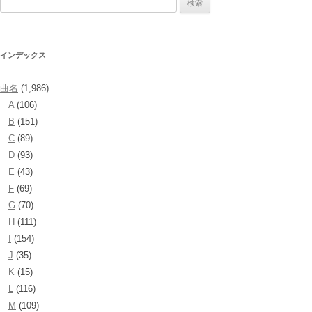
索:
インデックス
曲名
(1,986)
A
(106)
B
(151)
C
(89)
D
(93)
E
(43)
F
(69)
G
(70)
H
(111)
I
(154)
J
(35)
K
(15)
L
(116)
M
(109)