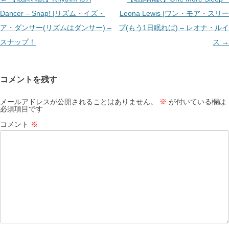
稿
Dancer – Snap! |リズム・イズ・
Leona Lewis |ワン・モア・スリー
ナ
ア・ダンサー(リズムはダンサー) –
プ(もう1日眠れば) – レオナ・ルイ
ビ
スナップ！
ス
→
ゲ
ー
コメントを残す
シ
ョ
メールアドレスが公開されることはありません。
※
が付いている欄は
必須項目です
ン
コメント
※