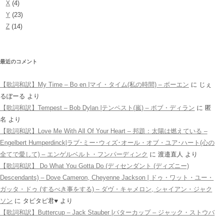
X
(4)
Y
(23)
Z
(14)
最近のコメント
【歌詞和訳】My Time – Bo en |マイ・タイム(私の時間) – ボーエン
に
じぇ
るぼーる
より
【歌詞和訳】Tempest – Bob Dylan |テンペスト(嵐) – ボブ・ディラン
に
匿
名
より
【歌詞和訳】Love Me With All Of Your Heart – 邦題：太陽は燃えている –
Engelbert Humperdinck|ラブ･ミー･ウィズ･オール・オブ・ユア･ハート(心の
全てで愛して) – エンゲルベルト・フンパーディンク
に
渡邉直人
より
【歌詞和訳】 Do What You Gotta Do (ディセンダント (ディズニー)
Descendants) – Dove Cameron, Cheyenne Jackson | ドゥ・ワット・ユー・
ガッタ・ドゥ (するべき事をする) – ダヴ・キャメロン, シャイアン・ジャク
ソン
に
タピタピ君♥️
より
【歌詞和訳】Buttercup – Jack Stauber |バターカップ – ジャック・ストウバ