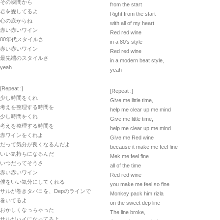
その瞬間から
from the start
君を愛してるよ
Right from the start
心の底からね
with all of my heart
赤い赤いワイン
Red red wine
80年代スタイルさ
in a 80’s style
赤い赤いワイン
Red red wine
最先端のスタイルさ
in a modern beat style,
yeah
yeah
[Repeat :]
[Repeat :]
少し時間をくれ
Give me little time,
考えを整理する時間を
help me clear up me mind
少し時間をくれ
Give me little time,
考えを整理する時間を
help me clear up me mind
赤ワインをくれよ
Give me Red wine
だって気分が良くなるんだよ
because it make me feel fine
いい気持ちになるんだ
Mek me feel fine
いつだってそうさ
all of the time
赤い赤いワイン
Red red wine
僕をいい気分にしてくれる
you make me feel so fine
サルが巻きタバコを、Depのラインで
Monkey pack him rizla
巻いてるよ
on the sweet dep line
おかしくなっちゃった
The line broke,
サルがハイになってるよ