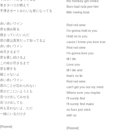
the monkey get choke
巻きタバコが燃えて
Burn bad rizla pon him
手漕ぎボートみたいな形になってる
little rowing boat
赤い赤いワイン
Red red wine
君を掴み取る
I’m gonna hold to you
掴まっていたいんだ
Hold on to you
君の愛は真実だって知ってるよ
cause I know you love true
赤い赤いワイン
Red red wine
命尽きるまで
I’m gonna love you
君を愛し続けるよ
till I die
この命が尽きるまで
Love you
君を愛する
till I die and
嘘じゃないよ
that’s no lie
赤い赤いワイン
Red red wine
君のことが忘れられない
can’t get you out my mind
君がどこにいようとも
Where ever you maybe
見つけ出してみせる
I’ll surely find
見つけ出しても
I’ll surely find make
何も言わないよ、ただ
no fuss just stick
一緒にいるだけさ
with us
[Repeat]
[Repeat]