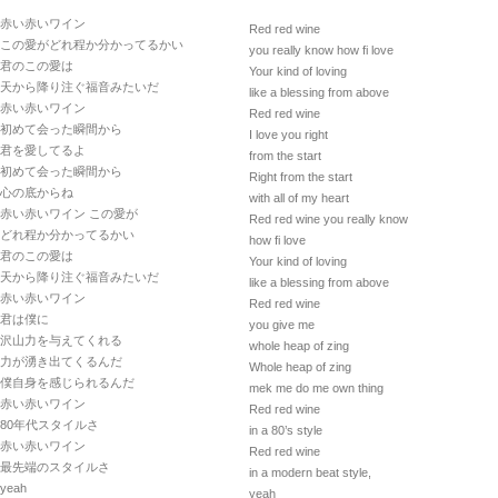
赤い赤いワイン
Red red wine
この愛がどれ程か分かってるかい
you really know how fi love
君のこの愛は
Your kind of loving
天から降り注ぐ福音みたいだ
like a blessing from above
赤い赤いワイン
Red red wine
初めて会った瞬間から
I love you right
君を愛してるよ
from the start
初めて会った瞬間から
Right from the start
心の底からね
with all of my heart
赤い赤いワイン この愛が
Red red wine you really know
どれ程か分かってるかい
how fi love
君のこの愛は
Your kind of loving
天から降り注ぐ福音みたいだ
like a blessing from above
赤い赤いワイン
Red red wine
君は僕に
you give me
沢山力を与えてくれる
whole heap of zing
力が湧き出てくるんだ
Whole heap of zing
僕自身を感じられるんだ
mek me do me own thing
赤い赤いワイン
Red red wine
80年代スタイルさ
in a 80’s style
赤い赤いワイン
Red red wine
最先端のスタイルさ
in a modern beat style,
yeah
yeah