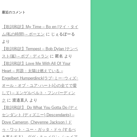
最近のコメント
【歌詞和訳】My Time – Bo en |マイ・タイ
ム(私の時間) – ボーエン
に
じぇるぼーる
より
【歌詞和訳】Tempest – Bob Dylan |テンペ
スト(嵐) – ボブ・ディラン
に
匿名
より
【歌詞和訳】Love Me With All Of Your
Heart – 邦題：太陽は燃えている –
Engelbert Humperdinck|ラブ･ミー･ウィズ･
オール・オブ・ユア･ハート(心の全てで愛
して) – エンゲルベルト・フンパーディン
ク
に
渡邉直人
より
【歌詞和訳】 Do What You Gotta Do (ディ
センダント (ディズニー) Descendants) –
Dove Cameron, Cheyenne Jackson | ド
ゥ・ワット・ユー・ガッタ・ドゥ (するべ
き事をする) – ダヴ・キャメロン, シャイア