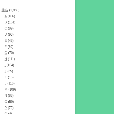
曲名
(1,986)
A
(106)
B
(151)
C
(89)
D
(93)
E
(43)
F
(69)
G
(70)
H
(111)
I
(154)
J
(35)
K
(15)
L
(116)
M
(109)
N
(83)
O
(59)
P
(72)
Q
(4)