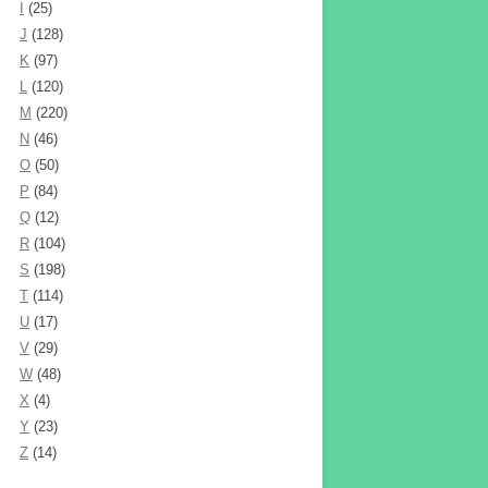
I
(25)
J
(128)
K
(97)
L
(120)
M
(220)
N
(46)
O
(50)
P
(84)
Q
(12)
R
(104)
S
(198)
T
(114)
U
(17)
V
(29)
W
(48)
X
(4)
Y
(23)
Z
(14)