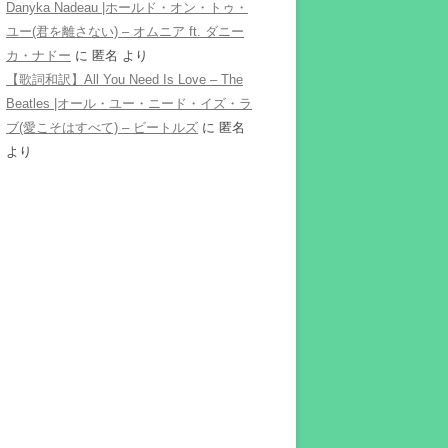
Danyka Nadeau |ホールド・オン・トゥ・
ユー(君を離さない) – オムニア ft. ダニー
カ・ナドー
に
匿名
より
【歌詞和訳】All You Need Is Love – The
Beatles |オール・ユー・ニード・イズ・ラ
ブ(愛こそはすべて) – ビートルズ
に
匿名
より