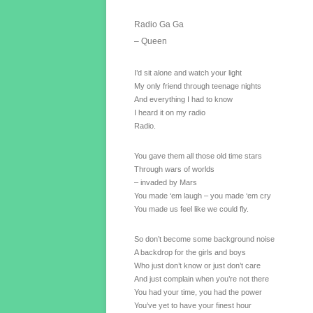
Radio Ga Ga
– Queen
I’d sit alone and watch your light
My only friend through teenage nights
And everything I had to know
I heard it on my radio
Radio.
You gave them all those old time stars
Through wars of worlds
– invaded by Mars
You made ‘em laugh – you made ‘em cry
You made us feel like we could fly.
So don’t become some background noise
A backdrop for the girls and boys
Who just don’t know or just don’t care
And just complain when you’re not there
You had your time, you had the power
You’ve yet to have your finest hour