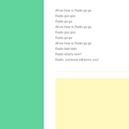
All we hear is Radio ga ga
Radio goo goo
Radio ga ga
All we hear is Radio ga ga
Radio goo goo
Radio ga ga
All we hear is Radio ga ga
Radio blah blah
Radio what’s new?
Radio, someone still loves you!