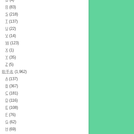
R
(83)
S
(218)
T
(137)
U
(22)
V
(14)
W
(123)
X
(1)
Y
(35)
Z
(5)
歌手名
(1,962)
A
(137)
B
(367)
C
(181)
D
(116)
E
(108)
F
(76)
G
(62)
H
(69)