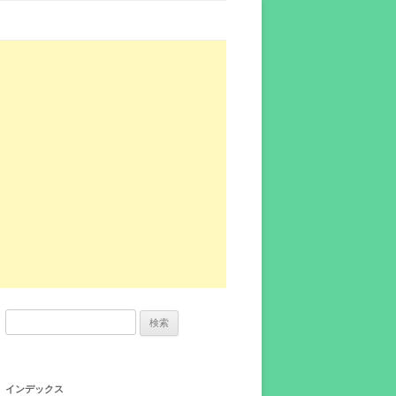
検
索:
インデックス