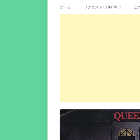
歌詞紹介、映画の主題歌とその和訳。リク
エイカシ | 洋楽歌
ホーム
リクエスト/CONTACT
こ