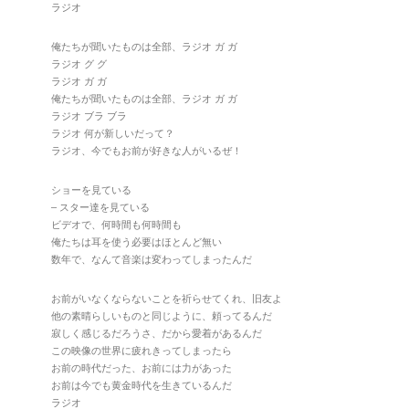
ラジオ
俺たちが聞いたものは全部、ラジオ ガ ガ
ラジオ グ グ
ラジオ ガ ガ
俺たちが聞いたものは全部、ラジオ ガ ガ
ラジオ ブラ ブラ
ラジオ 何が新しいだって？
ラジオ、今でもお前が好きな人がいるぜ！
ショーを見ている
– スター達を見ている
ビデオで、何時間も何時間も
俺たちは耳を使う必要はほとんど無い
数年で、なんて音楽は変わってしまったんだ
お前がいなくならないことを祈らせてくれ、旧友よ
他の素晴らしいものと同じように、頼ってるんだ
寂しく感じるだろうさ、だから愛着があるんだ
この映像の世界に疲れきってしまったら
お前の時代だった、お前には力があった
お前は今でも黄金時代を生きているんだ
ラジオ