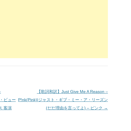
–
【歌詞和訳】Just Give Me A Reason –
・ユア・ビュー
P!nk(Pink)|ジャスト・ギブ・ミー・ア・リーズン
ス 客演
(だだ理由を言ってよ) – ピンク
→