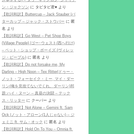
ン・ジャクソン
に
タピタピ君♥️
より
【歌詞和訳】Buttercup – Jack Stauber |バ
ターカップ – ジャック・ストウバー
に
匿
名
より
【歌詞和訳】Go West – Pet Shop Boys
(Village People) |ゴー･ウェスト(西へ行け)
– ペット・ショップ・ボーイズ (ヴィレッ
ジ・ピープル)
に
匿名
より
【歌詞和訳】Do not forsake me, My
Darling – High Noon – Tex Ritter|ドゥー・
ノット・フォーセイク・ミー, マイ・ダー
リン(俺を見捨てないでくれ、ダーリン)邦
題:ハイ・ヌーン – 真昼の決闘 – テック
ス・リッター
に
クーパー
より
【歌詞和訳】Not Alone – Gemini ft. Sam
Ock |ノット・アローン(1人じゃない) – ジ
ェミニ ft. サム・オック
に
匿名
より
【歌詞和訳】Hold On To You – Omnia ft.