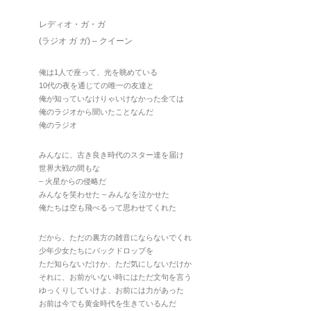
レディオ・ガ・ガ
(ラジオ ガ ガ) – クイーン
俺は1人で座って、光を眺めている
10代の夜を通じての唯一の友達と
俺が知っていなけりゃいけなかった全ては
俺のラジオから聞いたことなんだ
俺のラジオ
みんなに、古き良き時代のスター達を届け
世界大戦の間もな
– 火星からの侵略だ
みんなを笑わせた – みんなを泣かせた
俺たちは空も飛べるって思わせてくれた
だから、ただの裏方の雑音にならないでくれ
少年少女たちにバックドロップを
ただ知らないだけか、ただ気にしないだけか
それに、お前がいない時にはただ文句を言う
ゆっくりしていけよ、お前には力があった
お前は今でも黄金時代を生きているんだ