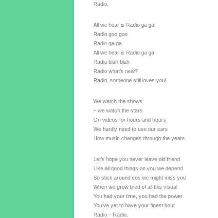
Radio.
All we hear is Radio ga ga
Radio goo goo
Radio ga ga
All we hear is Radio ga ga
Radio blah blah
Radio what’s new?
Radio, someone still loves you!
We watch the shows
– we watch the stars
On videos for hours and hours
We hardly need to use our ears
How music changes through the years.
Let’s hope you never leave old friend
Like all good things on you we depend
So stick around cos we might miss you
When we grow tired of all this visual
You had your time, you had the power
You’ve yet to have your finest hour
Radio – Radio.