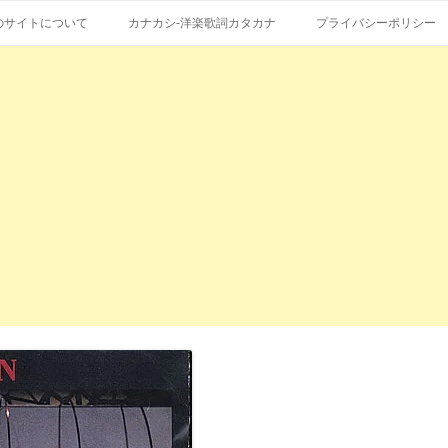
コ
エストも受付。
詞の和訳、英語の意味、読み方
ン
のサイトについて
カナカシ-洋楽歌詞カタカナ
プライバシーポリシー
テ
ン
ツ
へ
ス
キ
ッ
プ