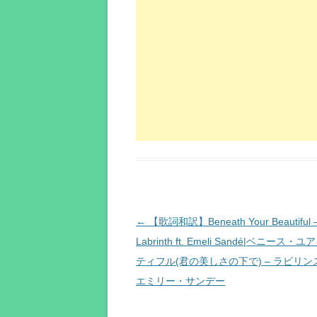
投
←
【歌詞和訳】Beneath Your Beautiful 
稿
Labrinth ft. Emeli Sandé|ベニース
ナ
ティフル(君の美しさの下で) – ラビリン
ビ
エミリー・サンデー
ゲ