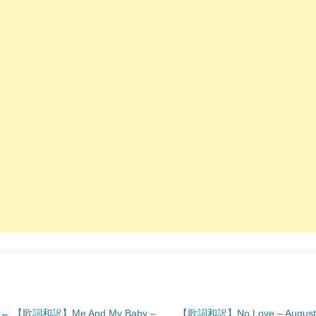
投
←
【歌詞和訳】Me And My Baby –
【歌詞和訳】No Love – August