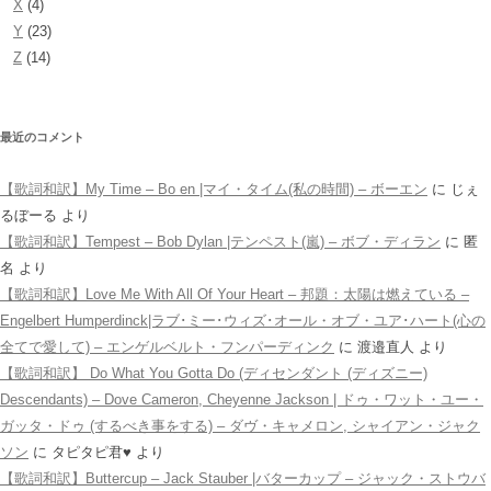
X
(4)
Y
(23)
Z
(14)
最近のコメント
【歌詞和訳】My Time – Bo en |マイ・タイム(私の時間) – ボーエン
に
じぇ
るぼーる
より
【歌詞和訳】Tempest – Bob Dylan |テンペスト(嵐) – ボブ・ディラン
に
匿
名
より
【歌詞和訳】Love Me With All Of Your Heart – 邦題：太陽は燃えている –
Engelbert Humperdinck|ラブ･ミー･ウィズ･オール・オブ・ユア･ハート(心の
全てで愛して) – エンゲルベルト・フンパーディンク
に
渡邉直人
より
【歌詞和訳】 Do What You Gotta Do (ディセンダント (ディズニー)
Descendants) – Dove Cameron, Cheyenne Jackson | ドゥ・ワット・ユー・
ガッタ・ドゥ (するべき事をする) – ダヴ・キャメロン, シャイアン・ジャク
ソン
に
タピタピ君♥️
より
【歌詞和訳】Buttercup – Jack Stauber |バターカップ – ジャック・ストウバ