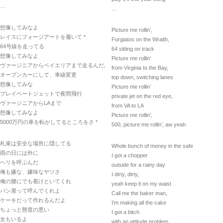
…
…
想像してみなよ
Picture me rollin’,
レイスにフォージアートを履いて *
Forgiatos on the Wraith,
64号線を走ってる
64 sitting on track
想像してみなよ
Picture me rollin’
ヴァージニアからベイエリアまで走るんだ,
from Virginia to the Bay,
オープンカーにして、車線変更
top down, switching lanes
想像してみな
Picture me rollin’
プレイベートジェットで夜間飛行
private jet on the red eye,
ヴァージニアからLAまで
from VA to LA
想像してみなよ
Picture me rollin’,
5000万円の車を転がしてるところをさ *
500, picture me rollin’, aw yeah
札束は安全な場所に隠してる
Whole bunch of money in the safe
雨の日には外に
I got a chopper
ヘリを呼ぶんだ
outside for a rainy day
俺も嫌な、嫌味なヤツさ
I dirty, dirty,
俺の腰にでも着けといてくれ
yeah keep it on my waist
パン屋って呼んでくれよ
Call me the baker man,
ケーキだって作れるんだよ
I’m making all the cake
ちょっと態度の悪い
I got a bitch
女もいるよ
with an attitude problem