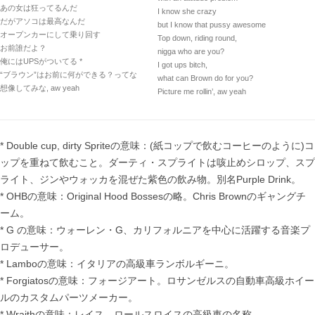
あの女は狂ってるんだ
I know she crazy
だがアソコは最高なんだ
but I know that pussy awesome
オープンカーにして乗り回す
Top down, riding round,
お前誰だよ？
nigga who are you?
俺にはUPSがついてる *
I got ups bitch,
“ブラウン”はお前に何ができる？ってな
what can Brown do for you?
想像してみな, aw yeah
Picture me rollin’, aw yeah
* Double cup, dirty Spriteの意味：(紙コップで飲むコーヒーのように)コ
ップを重ねて飲むこと。ダーティ・スプライトは咳止めシロップ、スプ
ライト、ジンやウォッカを混ぜた紫色の飲み物。別名Purple Drink。
* OHBの意味：Original Hood Bossesの略。Chris Brownのギャングチ
ーム。
* G の意味：ウォーレン・G、カリフォルニアを中心に活躍する音楽プ
ロデューサー。
* Lamboの意味：イタリアの高級車ランボルギーニ。
* Forgiatosの意味：フォージアート。ロサンゼルスの自動車高級ホイー
ルのカスタムパーツメーカー。
* Wraithの意味：レイス。ロールスロイスの高級車の名称。