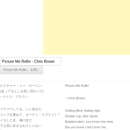
ピクチャー・ミー・ローリン
Picture Me Rollin’
(走ってるとこを思い浮かべて)
– クリス・ブラウン
– Chris Brown
フワフワしてる、いい気分だ
Getting lifted, feeling right
コップを重ねて、ダーティ・スプライト *
Double cup, dirty Sprite
イカした女、俺の女だ
Baddest bitch, you know she mine
でも別に好きなわけじゃない
But you know I don’t love ‘em,