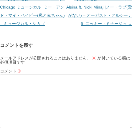
稿
Chicago ミュージカル |ミー・アン
Alsina ft. Nicki Minaj |ノー・ラブ(愛
ナ
ド・マイ・ベイビー(私と赤ちゃん)
がない) – オーガスト・アルシーナ
ビ
– ミュージカル・シカゴ
ft. ニッキー・ミナージュ
→
ゲ
ー
コメントを残す
シ
ョ
メールアドレスが公開されることはありません。
※
が付いている欄は
必須項目です
ン
コメント
※