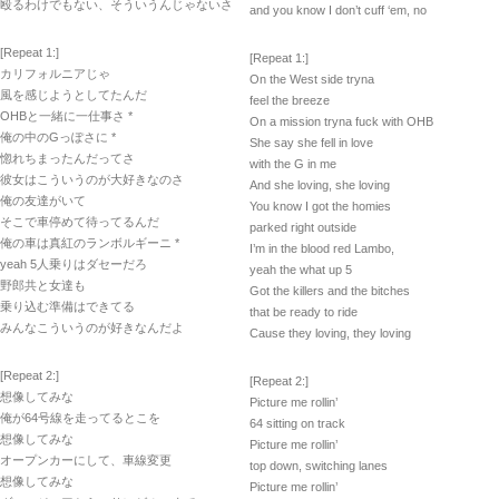
殴るわけでもない、そういうんじゃないさ
and you know I don’t cuff ‘em, no
[Repeat 1:]
[Repeat 1:]
カリフォルニアじゃ
On the West side tryna
風を感じようとしてたんだ
feel the breeze
OHBと一緒に一仕事さ *
On a mission tryna fuck with OHB
俺の中のGっぽさに *
She say she fell in love
惚れちまったんだってさ
with the G in me
彼女はこういうのが大好きなのさ
And she loving, she loving
俺の友達がいて
You know I got the homies
そこで車停めて待ってるんだ
parked right outside
俺の車は真紅のランボルギーニ *
I’m in the blood red Lambo,
yeah 5人乗りはダセーだろ
yeah the what up 5
野郎共と女達も
Got the killers and the bitches
乗り込む準備はできてる
that be ready to ride
みんなこういうのが好きなんだよ
Cause they loving, they loving
[Repeat 2:]
[Repeat 2:]
想像してみな
Picture me rollin’
俺が64号線を走ってるとこを
64 sitting on track
想像してみな
Picture me rollin’
オープンカーにして、車線変更
top down, switching lanes
想像してみな
Picture me rollin’