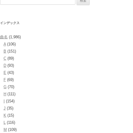
索:
インデックス
曲名
(1,986)
A
(106)
B
(151)
C
(89)
D
(93)
E
(43)
F
(69)
G
(70)
H
(111)
I
(154)
J
(35)
K
(15)
L
(116)
M
(109)