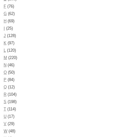
F
(76)
G
(62)
H
(69)
I
(25)
J
(128)
K
(97)
L
(120)
M
(220)
N
(46)
O
(50)
P
(84)
Q
(12)
R
(104)
S
(198)
T
(114)
U
(17)
V
(29)
W
(48)