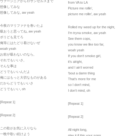
ヴァージニアからロサンゼルスまで
from VA to LA
想像してみな
Picture me rollin’,
想像してみな, aw yeah
picture me rollin’, aw yeah
今夜のマリファナを巻いたよ
Rolled my weed up for the night,
吸おうと思ってね, aw yeah
I’m tryna smoke, aw yeah
ポリども見てろ
See them cops,
俺等にはたどり着けないぜ
you know we like too far,
woah yeah
woah yeah
お前が吸わないのなら,
If you don’t smoke girl,
それでもいいさ,
it’s alright,
そんな事は
and I ain’t worred
どうでもいいんだよ
‘bout a damn thing
俺にはもっと大切なものがある
That’s more for me
だからどうでもいいさ
so I don’t mind,
どうでもいい, oh
I don’t mind, oh
[Repeat 1]
[Repeat 1]
[Repeat 2]
[Repeat 2]
この歌がお気に入りなら
All night long,
一晩中歌い続けよう
play it if this your song