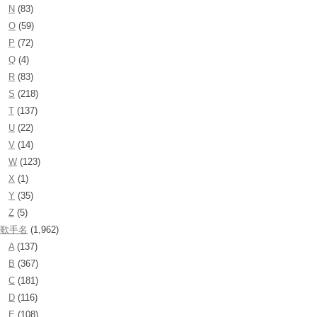
N
(83)
O
(59)
P
(72)
Q
(4)
R
(83)
S
(218)
T
(137)
U
(22)
V
(14)
W
(123)
X
(1)
Y
(35)
Z
(5)
歌手名
(1,962)
A
(137)
B
(367)
C
(181)
D
(116)
E
(108)