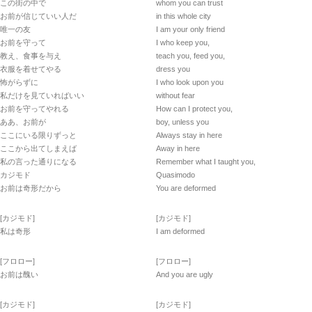
この街の中で
whom you can trust
お前が信じていい人だ
in this whole city
唯一の友
I am your only friend
お前を守って
I who keep you,
教え、食事を与え
teach you, feed you,
衣服を着せてやる
dress you
怖がらずに
I who look upon you
私だけを見ていればいい
without fear
お前を守ってやれる
How can I protect you,
ああ、お前が
boy, unless you
ここにいる限りずっと
Always stay in here
ここから出てしまえば
Away in here
私の言った通りになる
Remember what I taught you,
カジモド
Quasimodo
お前は奇形だから
You are deformed
[カジモド]
[カジモド]
私は奇形
I am deformed
[フロロー]
[フロロー]
お前は醜い
And you are ugly
[カジモド]
[カジモド]