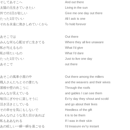
そしてあそこへ
And out there
太陽の元生きていきたい
Living in the sun
外での1日が欲しい
Give me one day out there
たった1日でいい
All I ask is one
それを永遠に抱きしめていくから
To hold forever
あそこでは
Out there
みんな何も心配せずに生きてる
Where they all live unaware
私が与えるもの
What I’d give
私が得たいもの
What I’d dare
たった1日でいい
Just to live one day
あそこで
out there
あそこの風車小屋の中
Out there among the millers
職人さんたちとその妻たち
and the weavers and their wives
屋根や壁の向こうに
Through the roofs
みんなが見えている
and gables I can see them
毎日にぎやかに楽しそうに
Ev’ry day they shout and scold
活き活きとしている
and go about their lives
その幸せを気にもしないで
Heedless of the gift
みんなのような見た目があれば
it is to be them
私もああなれる
If I was in their skin
あの眩しい一瞬一瞬を過ごせる
I’d treasure ev’ry instant