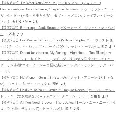
【歌詞和訳】 Do What You Gotta Do (ディセンダント (ディズニー)
Descendants) – Dove Cameron, Cheyenne Jackson | ドゥ・ワット・ユー・
ガッタ・ドゥ (するべき事をする) – ダヴ・キャメロン, シャイアン・ジャク
ソン
に
タピタピ君♥️
より
【歌詞和訳】Buttercup – Jack Stauber |バターカップ – ジャック・ストウバ
ー
に
匿名
より
【歌詞和訳】Go West – Pet Shop Boys (Village People) |ゴー･ウェスト(西
へ行け) – ペット・ショップ・ボーイズ (ヴィレッジ・ピープル)
に
匿名
より
【歌詞和訳】Do not forsake me, My Darling – High Noon – Tex Ritter|ドゥ
ー・ノット・フォーセイク・ミー, マイ・ダーリン(俺を見捨てないでくれ、
ダーリン)邦題:ハイ・ヌーン – 真昼の決闘 – テックス・リッター
に
クーパ
ー
より
【歌詞和訳】Not Alone – Gemini ft. Sam Ock |ノット・アローン(1人じゃな
い) – ジェミニ ft. サム・オック
に
匿名
より
【歌詞和訳】Hold On To You – Omnia ft. Danyka Nadeau |ホールド・オン・
トゥ・ユー(君を離さない) – オムニア ft. ダニーカ・ナドー
に
匿名
より
【歌詞和訳】All You Need Is Love – The Beatles |オール・ユー・ニード・イ
ズ・ラブ(愛こそはすべて) – ビートルズ
に
匿名
より