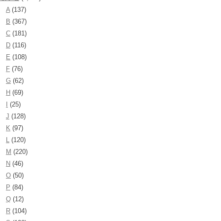
A
(137)
B
(367)
C
(181)
D
(116)
E
(108)
F
(76)
G
(62)
H
(69)
I
(25)
J
(128)
K
(97)
L
(120)
M
(220)
N
(46)
O
(50)
P
(84)
Q
(12)
R
(104)