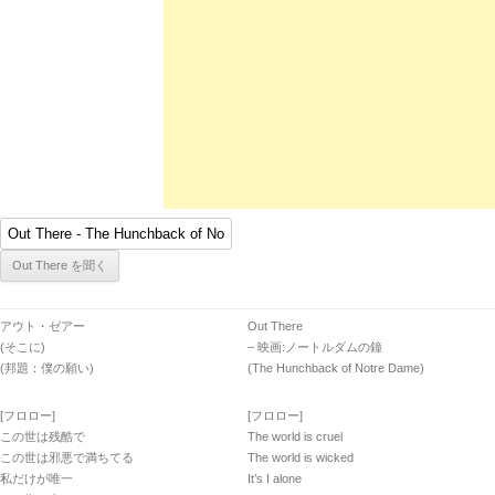
アウト・ゼアー
Out There
(そこに)
– 映画:ノートルダムの鐘
(邦題：僕の願い)
(The Hunchback of Notre Dame)
[フロロー]
[フロロー]
この世は残酷で
The world is cruel
この世は邪悪で満ちてる
The world is wicked
私だけが唯一
It’s I alone