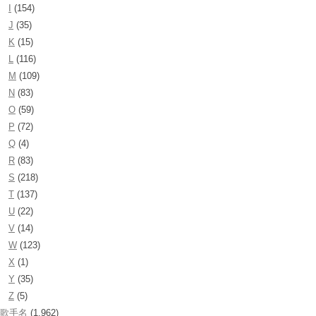
I
(154)
J
(35)
K
(15)
L
(116)
M
(109)
N
(83)
O
(59)
P
(72)
Q
(4)
R
(83)
S
(218)
T
(137)
U
(22)
V
(14)
W
(123)
X
(1)
Y
(35)
Z
(5)
歌手名
(1,962)