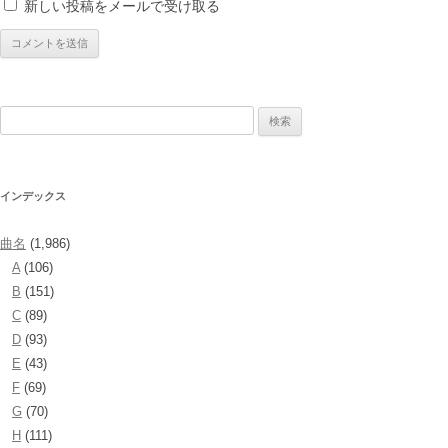
新しい投稿をメールで受け取る
検
索:
インデックス
曲名
(1,986)
A
(106)
B
(151)
C
(89)
D
(93)
E
(43)
F
(69)
G
(70)
H
(111)