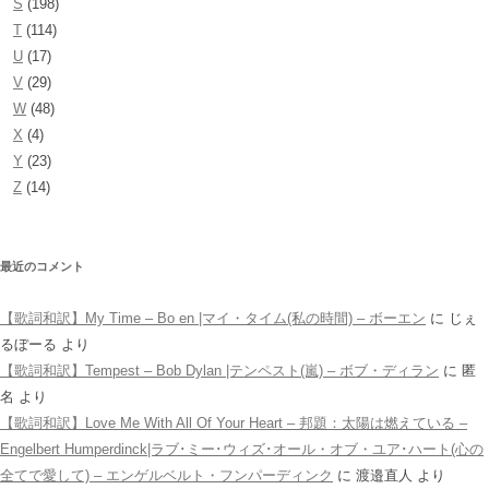
S
(198)
T
(114)
U
(17)
V
(29)
W
(48)
X
(4)
Y
(23)
Z
(14)
最近のコメント
【歌詞和訳】My Time – Bo en |マイ・タイム(私の時間) – ボーエン
に
じぇ
るぼーる
より
【歌詞和訳】Tempest – Bob Dylan |テンペスト(嵐) – ボブ・ディラン
に
匿
名
より
【歌詞和訳】Love Me With All Of Your Heart – 邦題：太陽は燃えている –
Engelbert Humperdinck|ラブ･ミー･ウィズ･オール・オブ・ユア･ハート(心の
全てで愛して) – エンゲルベルト・フンパーディンク
に
渡邉直人
より