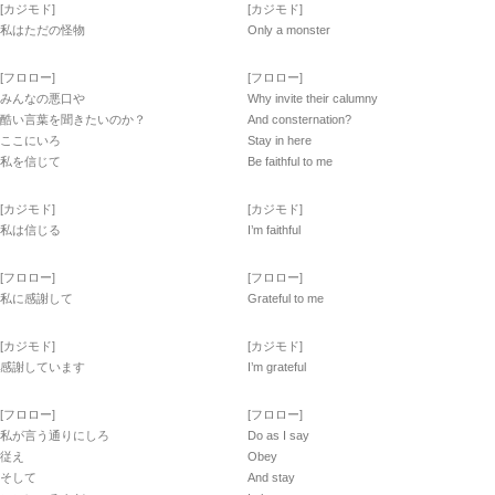
[カジモド]
[カジモド]
私はただの怪物
Only a monster
[フロロー]
[フロロー]
みんなの悪口や
Why invite their calumny
酷い言葉を聞きたいのか？
And consternation?
ここにいろ
Stay in here
私を信じて
Be faithful to me
[カジモド]
[カジモド]
私は信じる
I’m faithful
[フロロー]
[フロロー]
私に感謝して
Grateful to me
[カジモド]
[カジモド]
感謝しています
I’m grateful
[フロロー]
[フロロー]
私が言う通りにしろ
Do as I say
従え
Obey
そして
And stay