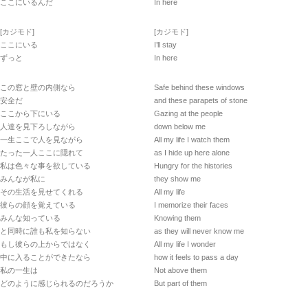
ここにいるんだ
In here
[カジモド]
[カジモド]
ここにいる
I’ll stay
ずっと
In here
この窓と壁の内側なら
Safe behind these windows
安全だ
and these parapets of stone
ここから下にいる
Gazing at the people
人達を見下ろしながら
down below me
一生ここで人を見ながら
All my life I watch them
たった一人ここに隠れて
as I hide up here alone
私は色々な事を欲している
Hungry for the histories
みんなが私に
they show me
その生活を見せてくれる
All my life
彼らの顔を覚えている
I memorize their faces
みんな知っている
Knowing them
と同時に誰も私を知らない
as they will never know me
もし彼らの上からではなく
All my life I wonder
中に入ることができたなら
how it feels to pass a day
私の一生は
Not above them
どのように感じられるのだろうか
But part of them