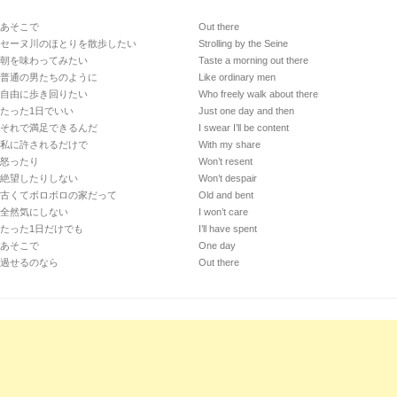
あそこで
Out there
セーヌ川のほとりを散歩したい
Strolling by the Seine
朝を味わってみたい
Taste a morning out there
普通の男たちのように
Like ordinary men
自由に歩き回りたい
Who freely walk about there
たった1日でいい
Just one day and then
それで満足できるんだ
I swear I’ll be content
私に許されるだけで
With my share
怒ったり
Won’t resent
絶望したりしない
Won’t despair
古くてボロボロの家だって
Old and bent
全然気にしない
I won’t care
たった1日だけでも
I’ll have spent
あそこで
One day
過せるのなら
Out there