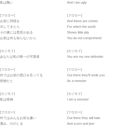
私は醜い
And I am ugly
[フロロー]
[フロロー]
お前に同情を
And these are crimes
示してきたら
For which the world
その裏には悪意がある
Shows little pity
お前は何も知らないから
You do not comprehend
[カジモド]
[カジモド]
あなたは私の唯一の守護者
You are my one defender
[フロロー]
[フロロー]
外ではお前の悪口を言ってる
Out there they’ll revile you
怪物だと
As a monster
[カジモド]
[カジモド]
私は怪物
I am a monster
[フロロー]
[フロロー]
外ではみんなお前を嫌い
Out there they will hate
蔑み、ののしる
And scorn and jeer