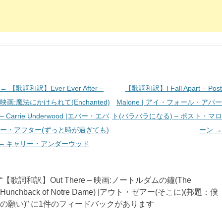
投
←
【歌詞和訳】Ever Ever After –
【歌詞和訳】I Fall Apart – Post
稿
映画:魔法にかけられて(Enchanted)
Malone | アイ・フォール・アパー
ナ
– Carrie Underwood |エバー・エバ
ト(バラバラになる) – ポスト・マロ
ビ
ー・アフター(ずっと時が過ぎても)
ーン
→
ゲ
– キャリー・アンダーウッド
ー
シ
“
【歌詞和訳】Out There – 映画:ノートルダムの鐘(The
ョ
Hunchback of Notre Dame) |アウト・ゼアー(そこに)(邦題：僕
ン
の願い)
” に1件のフィードバックがあります