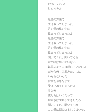
(チル・ハリス)
ft. ロイヤル
最悪の方法で
受け取ってしまった
君の愛の檻の中に
捉まってしまったよ
最悪の方法で
受け取ってしまった
君の愛の檻の中に
捉まってしまったよ
聞いてくれ、聞いてくれ
君の瞳は輝いていない
以前のようには輝いていないよ
だから俺も以前みたいには
いられないんだ
彼女を最悪な形で
受け止めてしまったよ
君と俺
俺たちはいつだって
前置きは省略してきただろ
聞いてくれ、聞いてくれ
この愛は刻み込まれてはいない