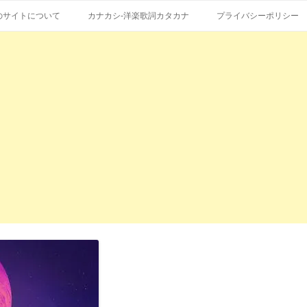
コ
エストも受付。
詞の和訳、英語の意味、読み方
ン
のサイトについて
カナカシ-洋楽歌詞カタカナ
プライバシーポリシー
テ
ン
ツ
へ
ス
キ
ッ
プ