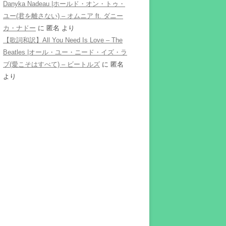
Danyka Nadeau |ホールド・オン・トゥ・
ユー(君を離さない) – オムニア ft. ダニー
カ・ナドー
に
匿名
より
【歌詞和訳】All You Need Is Love – The
Beatles |オール・ユー・ニード・イズ・ラ
ブ(愛こそはすべて) – ビートルズ
に
匿名
より