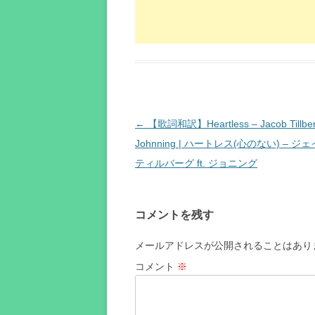
投
←
【歌詞和訳】Heartless – Jacob Tillberg
稿
Johnning | ハートレス(心のない) – 
ナ
ティルバーグ ft. ジョニング
ビ
ゲ
コメントを残す
ー
シ
メールアドレスが公開されることはあり
ョ
コメント
※
ン