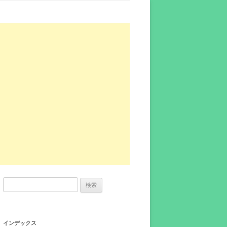
検
索:
インデックス