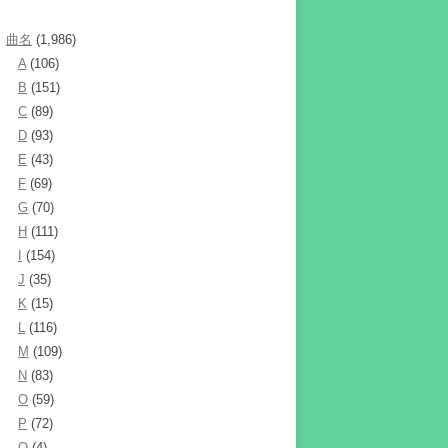
曲名
(1,986)
A
(106)
B
(151)
C
(89)
D
(93)
E
(43)
F
(69)
G
(70)
H
(111)
I
(154)
J
(35)
K
(15)
L
(116)
M
(109)
N
(83)
O
(59)
P
(72)
Q
(4)