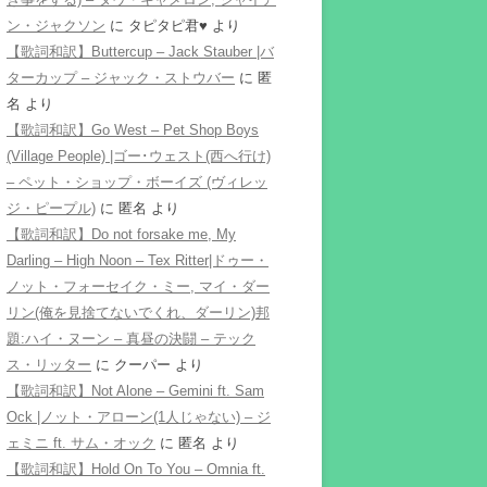
ン・ジャクソン
に
タピタピ君♥️
より
【歌詞和訳】Buttercup – Jack Stauber |バ
ターカップ – ジャック・ストウバー
に
匿
名
より
【歌詞和訳】Go West – Pet Shop Boys
(Village People) |ゴー･ウェスト(西へ行け)
– ペット・ショップ・ボーイズ (ヴィレッ
ジ・ピープル)
に
匿名
より
【歌詞和訳】Do not forsake me, My
Darling – High Noon – Tex Ritter|ドゥー・
ノット・フォーセイク・ミー, マイ・ダー
リン(俺を見捨てないでくれ、ダーリン)邦
題:ハイ・ヌーン – 真昼の決闘 – テック
ス・リッター
に
クーパー
より
【歌詞和訳】Not Alone – Gemini ft. Sam
Ock |ノット・アローン(1人じゃない) – ジ
ェミニ ft. サム・オック
に
匿名
より
【歌詞和訳】Hold On To You – Omnia ft.