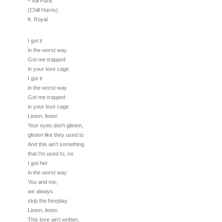
– Kill Paris
(Chill Harris)
ft. Royal
I got it
in the worst way
Got me trapped
in your love cage
I got it
in the worst way
Got me trapped
in your love cage
Listen, listen
Your eyes don’t glisten,
glisten like they used to
And this ain’t something
that I’m used to, no
I got her
in the worst way
You and me,
we always
skip the foreplay
Listen, listen
This love ain’t written,