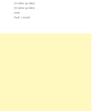
I’d rather go blind,
I’d rather go blind,
yeah
Yeah, I would