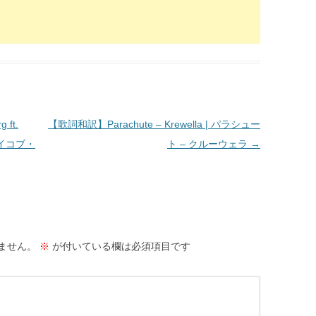
 ft.
【歌詞和訳】Parachute – Krewella | パラシュー
ジェイコブ・
ト – クルーウェラ
→
ません。
※
が付いている欄は必須項目です