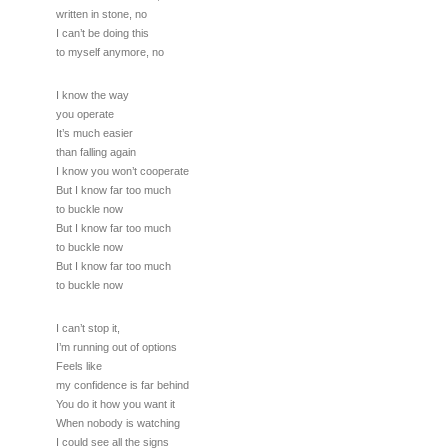
written in stone, no
I can’t be doing this
to myself anymore, no
I know the way
you operate
It’s much easier
than falling again
I know you won’t cooperate
But I know far too much
to buckle now
But I know far too much
to buckle now
But I know far too much
to buckle now
I can’t stop it,
I’m running out of options
Feels like
my confidence is far behind
You do it how you want it
When nobody is watching
I could see all the signs