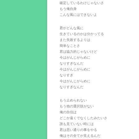
確定しているわけじゃないさ
もう俺自身
こんな風にはできないよ
君がどんな風に
生きているのかは分かってる
また失敗するよりは
簡単なことさ
君は協力的じゃないけど
今はがんじがらめに
なりすぎなんだ
今はがんじがらめに
なりすぎ
今はがんじがらめに
なりすぎなんだ
もう止められない
もう他の選択肢がない
俺の自信は
どこか遠くでなくしたみたいさ
誰も見ていない時には
君は思い通りの事をやる
俺はその全てが見えるんだ