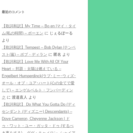
最近のコメント
【歌詞和訳】My Time – Bo en |マイ・タイ
ム(私の時間) – ボーエン
に
じぇるぼーる
より
【歌詞和訳】Tempest – Bob Dylan |テンペ
スト(嵐) – ボブ・ディラン
に
匿名
より
【歌詞和訳】Love Me With All Of Your
Heart – 邦題：太陽は燃えている –
Engelbert Humperdinck|ラブ･ミー･ウィズ･
オール・オブ・ユア･ハート(心の全てで愛
して) – エンゲルベルト・フンパーディン
ク
に
渡邉直人
より
【歌詞和訳】 Do What You Gotta Do (ディ
センダント (ディズニー) Descendants) –
Dove Cameron, Cheyenne Jackson | ド
ゥ・ワット・ユー・ガッタ・ドゥ (するべ
き事をする) – ダヴ・キャメロン, シャイア