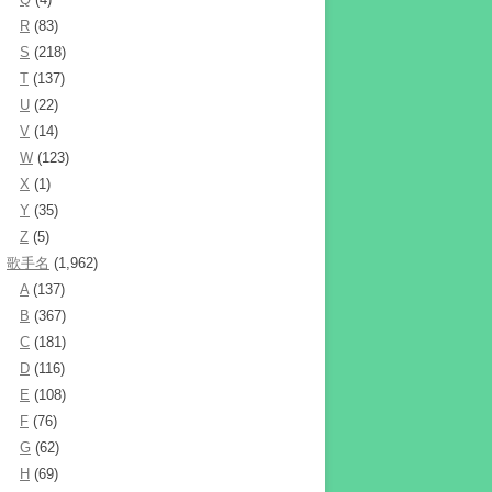
R
(83)
S
(218)
T
(137)
U
(22)
V
(14)
W
(123)
X
(1)
Y
(35)
Z
(5)
歌手名
(1,962)
A
(137)
B
(367)
C
(181)
D
(116)
E
(108)
F
(76)
G
(62)
H
(69)