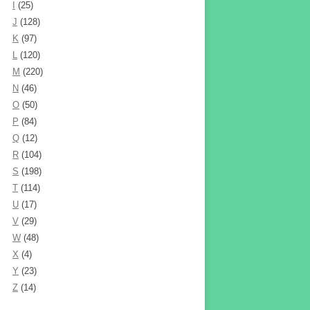
I
(25)
J
(128)
K
(97)
L
(120)
M
(220)
N
(46)
O
(50)
P
(84)
Q
(12)
R
(104)
S
(198)
T
(114)
U
(17)
V
(29)
W
(48)
X
(4)
Y
(23)
Z
(14)