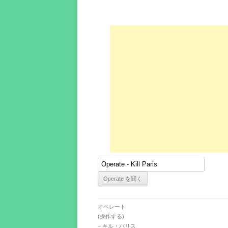
オペレート
(操作する)
– キル・パリス