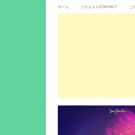
歌詞紹介、映画の主題歌とその和訳。リク
エイカシ | 洋楽歌
ホーム
リクエスト/CONTACT
こ