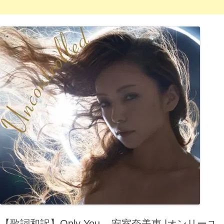
【歌詞和訳】Only You – 安室奈美恵 |オンリーユ