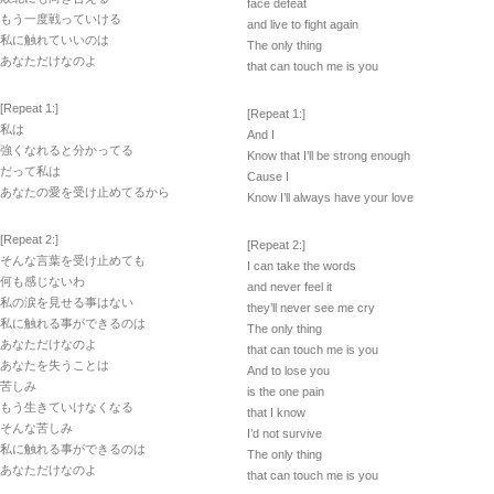
face defeat
もう一度戦っていける
and live to fight again
私に触れていいのは
The only thing
あなただけなのよ
that can touch me is you
[Repeat 1:]
[Repeat 1:]
私は
And I
強くなれると分かってる
Know that I’ll be strong enough
だって私は
Cause I
あなたの愛を受け止めてるから
Know I’ll always have your love
[Repeat 2:]
[Repeat 2:]
そんな言葉を受け止めても
I can take the words
何も感じないわ
and never feel it
私の涙を見せる事はない
they’ll never see me cry
私に触れる事ができるのは
The only thing
あなただけなのよ
that can touch me is you
あなたを失うことは
And to lose you
苦しみ
is the one pain
もう生きていけなくなる
that I know
そんな苦しみ
I’d not survive
私に触れる事ができるのは
The only thing
あなただけなのよ
that can touch me is you