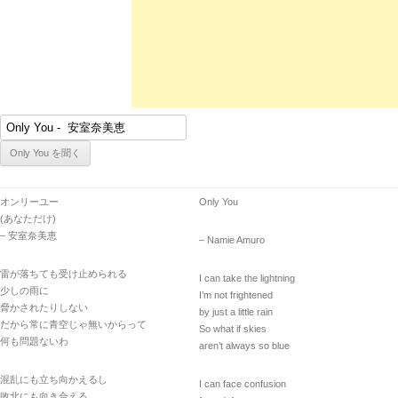
オンリーユー
Only You
(あなただけ)
– 安室奈美恵
– Namie Amuro
雷が落ちても受け止められる
I can take the lightning
少しの雨に
I’m not frightened
脅かされたりしない
by just a little rain
だから常に青空じゃ無いからって
So what if skies
何も問題ないわ
aren’t always so blue
混乱にも立ち向かえるし
I can face confusion
敗北にも向き合える