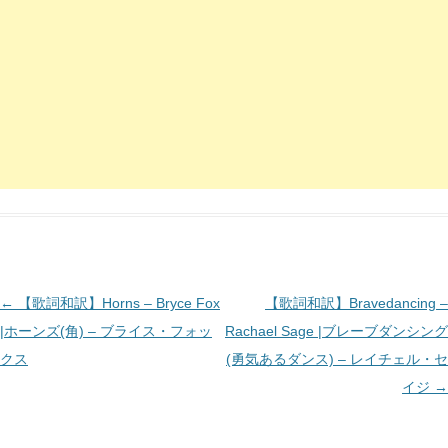
投
←
【歌詞和訳】Horns – Bryce Fox
【歌詞和訳】Bravedancing –
稿
|ホーンズ(角) – ブライス・フォッ
Rachael Sage |ブレーブダンシング
ナ
クス
(勇気あるダンス) – レイチェル・セ
ビ
イジ
→
ゲ
ー