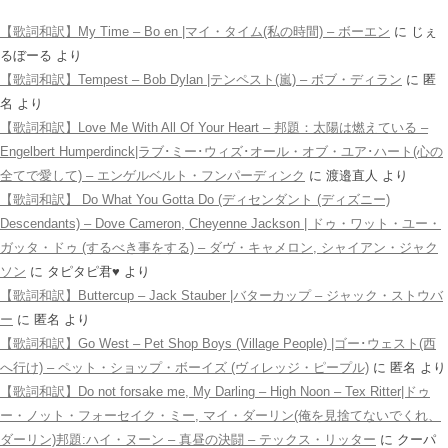
【歌詞和訳】My Time – Bo en |マイ・タイム(私の時間) – ボーエン
に
じぇ
るぼーる
より
【歌詞和訳】Tempest – Bob Dylan |テンペスト(嵐) – ボブ・ディラン
に
匿
名
より
【歌詞和訳】Love Me With All Of Your Heart – 邦題：太陽は燃えている –
Engelbert Humperdinck|ラブ･ミー･ウィズ･オール・オブ・ユア･ハート(心の
全てで愛して) – エンゲルベルト・フンパーディンク
に
渡邉直人
より
【歌詞和訳】 Do What You Gotta Do (ディセンダント (ディズニー)
Descendants) – Dove Cameron, Cheyenne Jackson | ドゥ・ワット・ユー・
ガッタ・ドゥ (するべき事をする) – ダヴ・キャメロン, シャイアン・ジャク
ソン
に
タピタピ君♥️
より
【歌詞和訳】Buttercup – Jack Stauber |バターカップ – ジャック・ストウバ
ー
に
匿名
より
【歌詞和訳】Go West – Pet Shop Boys (Village People) |ゴー･ウェスト(西
へ行け) – ペット・ショップ・ボーイズ (ヴィレッジ・ピープル)
に
匿名
より
【歌詞和訳】Do not forsake me, My Darling – High Noon – Tex Ritter|ドゥ
ー・ノット・フォーセイク・ミー, マイ・ダーリン(俺を見捨てないでくれ、
ダーリン)邦題:ハイ・ヌーン – 真昼の決闘 – テックス・リッター
に
クーパ