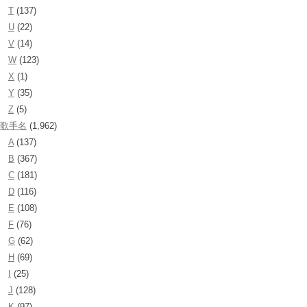
T
(137)
U
(22)
V
(14)
W
(123)
X
(1)
Y
(35)
Z
(5)
歌手名
(1,962)
A
(137)
B
(367)
C
(181)
D
(116)
E
(108)
F
(76)
G
(62)
H
(69)
I
(25)
J
(128)
K
(97)