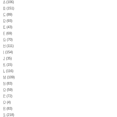
A
(106)
B
(151)
C
(89)
D
(93)
E
(43)
F
(69)
G
(70)
H
(111)
I
(154)
J
(35)
K
(15)
L
(116)
M
(109)
N
(83)
O
(59)
P
(72)
Q
(4)
R
(83)
S
(218)