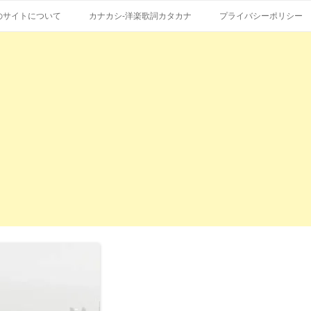
コ
エストも受付。
詞の和訳、英語の意味、読み方
ン
のサイトについて
カナカシ-洋楽歌詞カタカナ
プライバシーポリシー
テ
ン
ツ
へ
ス
キ
ッ
プ