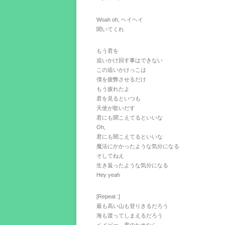
Woah oh, ヘイヘイ
聞いてくれ
もう君を
追いかけ回す事はできない
この追いかけっこは
僕を疲弊させるだけ
もう疲れたよ
君を見るといつも
天使が歌いだす
君にも聞こえてるといいな
Oh,
君にも聞こえてるといいな
魔法にかかったような気分になる
そしてねえ
生き返ったような気分になる
Hey yeah
[Repeat :]
最も高い山も登りきるだろう
海も渡ってしまえるだろう