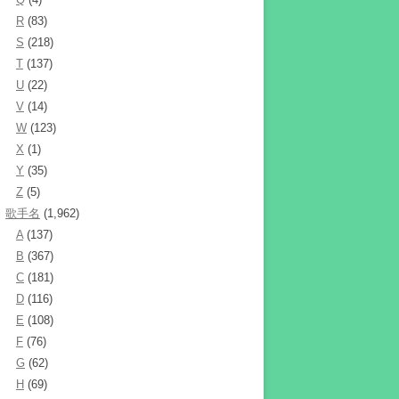
R
(83)
S
(218)
T
(137)
U
(22)
V
(14)
W
(123)
X
(1)
Y
(35)
Z
(5)
歌手名
(1,962)
A
(137)
B
(367)
C
(181)
D
(116)
E
(108)
F
(76)
G
(62)
H
(69)