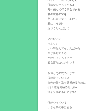
ベイビー、君のためなら
僕はなんだってやるよ
月へ飛んで行く事もできる
君の灰色の空を
美しい青に塗ってあげる
君にもう1歩
近づくためだけに
恐れないで
今よりも
いい時なんてないんだから
空が落ちてくる
だからってベイビー
君も落ち込むのかい？
永遠とその次の日まで
僕は待っているよ
自分の行く道を見極めるために
(行く道を見極めるため)
道を見極めるため yeah
僕がやっている
小さな事の中にある