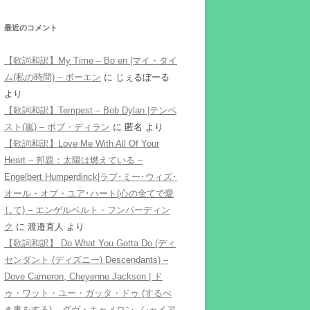
最近のコメント
【歌詞和訳】My Time – Bo en |マイ・タイ
ム(私の時間) – ボーエン
に
じぇるぼーる
より
【歌詞和訳】Tempest – Bob Dylan |テンペ
スト(嵐) – ボブ・ディラン
に
匿名
より
【歌詞和訳】Love Me With All Of Your
Heart – 邦題：太陽は燃えている –
Engelbert Humperdinck|ラブ･ミー･ウィズ･
オール・オブ・ユア･ハート(心の全てで愛
して) – エンゲルベルト・フンパーディン
ク
に
渡邉直人
より
【歌詞和訳】 Do What You Gotta Do (ディ
センダント (ディズニー) Descendants) –
Dove Cameron, Cheyenne Jackson | ド
ゥ・ワット・ユー・ガッタ・ドゥ (するべ
き事をする) – ダヴ・キャメロン, シャイア