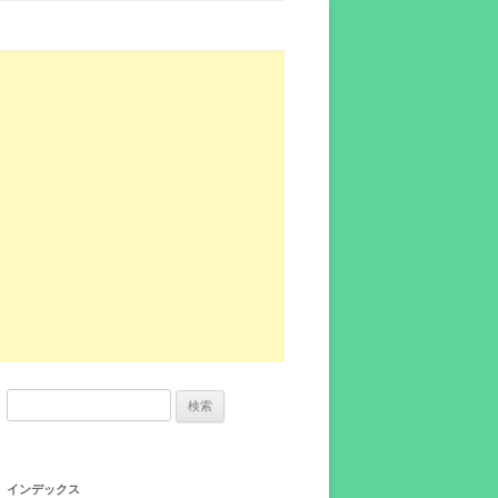
検
索:
インデックス