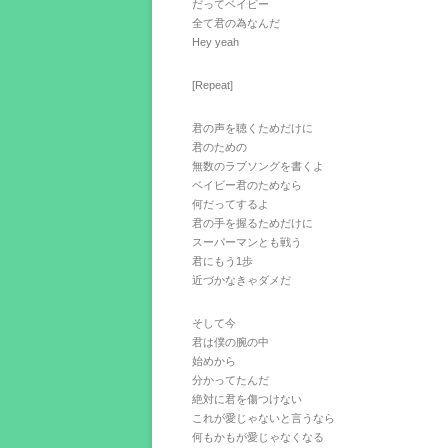
だってベイビー
全て君の為なんだ
Hey yeah
[Repeat]
君の声を聴くためだけに
君のための
無数のラブソングを書くよ
ベイビー君のためなら
何だってするよ
君の手を握るためだけに
スーパーマンとも戦う
君にもう1歩
近づかなきゃダメだ
そして今
君は僕の腕の中
始めから
分かってたんだ
絶対に君を傷つけない
これが愛じゃないと言うなら
何もかもが愛じゃなくなる