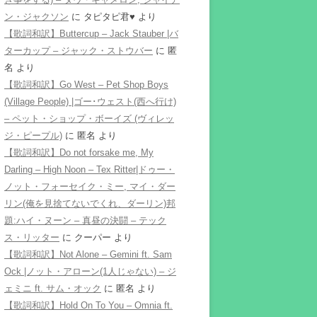
ン・ジャクソン
に
タピタピ君♥️
より
【歌詞和訳】Buttercup – Jack Stauber |バ
ターカップ – ジャック・ストウバー
に
匿
名
より
【歌詞和訳】Go West – Pet Shop Boys
(Village People) |ゴー･ウェスト(西へ行け)
– ペット・ショップ・ボーイズ (ヴィレッ
ジ・ピープル)
に
匿名
より
【歌詞和訳】Do not forsake me, My
Darling – High Noon – Tex Ritter|ドゥー・
ノット・フォーセイク・ミー, マイ・ダー
リン(俺を見捨てないでくれ、ダーリン)邦
題:ハイ・ヌーン – 真昼の決闘 – テック
ス・リッター
に
クーパー
より
【歌詞和訳】Not Alone – Gemini ft. Sam
Ock |ノット・アローン(1人じゃない) – ジ
ェミニ ft. サム・オック
に
匿名
より
【歌詞和訳】Hold On To You – Omnia ft.