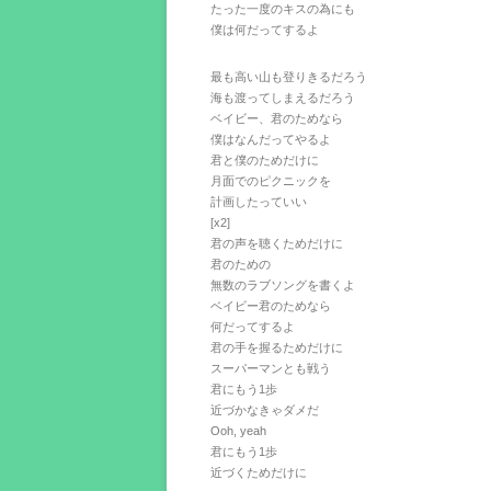
たった一度のキスの為にも
僕は何だってするよ
最も高い山も登りきるだろう
海も渡ってしまえるだろう
ベイビー、君のためなら
僕はなんだってやるよ
君と僕のためだけに
月面でのピクニックを
計画したっていい
[x2]
君の声を聴くためだけに
君のための
無数のラブソングを書くよ
ベイビー君のためなら
何だってするよ
君の手を握るためだけに
スーパーマンとも戦う
君にもう1歩
近づかなきゃダメだ
Ooh, yeah
君にもう1歩
近づくためだけに