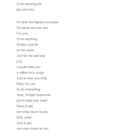
I’d do anything for
just one kiss
I’d climb the highest mountain
I’d sail across the sea
For you
I’d do anything
I’d plan a picnic
on the moon
Just for me and you
[x2]
I would write you
a million love songs
Just to hear you sing
Baby, for you
I’d do everything
Yeah, I’d fight Superman
just to hold your hand
Have to get
one step closer to you
Ooh, yeah
Just to get
one step closer to you