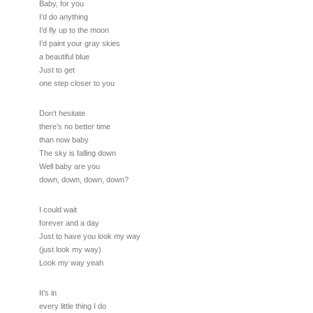
Baby, for you
I’d do anything
I’d fly up to the moon
I’d paint your gray skies
a beautiful blue
Just to get
one step closer to you
Don’t hesitate
there’s no better time
than now baby
The sky is falling down
Well baby are you
down, down, down, down?
I could wait
forever and a day
Just to have you look my way
(just look my way)
Look my way yeah
It’s in
every little thing I do