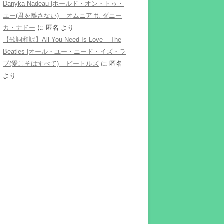
Danyka Nadeau |ホールド・オン・トゥ・
ユー(君を離さない) – オムニア ft. ダニー
カ・ナドー
に
匿名
より
【歌詞和訳】All You Need Is Love – The
Beatles |オール・ユー・ニード・イズ・ラ
ブ(愛こそはすべて) – ビートルズ
に
匿名
より