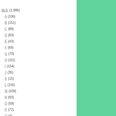
曲名
(1,986)
A
(106)
B
(151)
C
(89)
D
(93)
E
(43)
F
(69)
G
(70)
H
(111)
I
(154)
J
(35)
K
(15)
L
(116)
M
(109)
N
(83)
O
(59)
P
(72)
Q
(4)