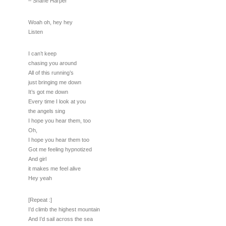
– Shane Harper
Woah oh, hey hey
Listen
I can’t keep
chasing you around
All of this running’s
just bringing me down
It’s got me down
Every time I look at you
the angels sing
I hope you hear them, too
Oh,
I hope you hear them too
Got me feeling hypnotized
And girl
it makes me feel alive
Hey yeah
[Repeat :]
I’d climb the highest mountain
And I’d sail across the sea