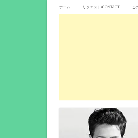
歌詞紹介、映画の主題歌とその和訳。リク
エイカシ | 洋楽歌
ホーム
リクエスト/CONTACT
こ