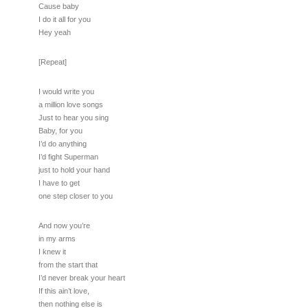
Cause baby
I do it all for you
Hey yeah
[Repeat]
I would write you
a million love songs
Just to hear you sing
Baby, for you
I’d do anything
I’d fight Superman
just to hold your hand
I have to get
one step closer to you
And now you’re
in my arms
I knew it
from the start that
I’d never break your heart
If this ain’t love,
then nothing else is