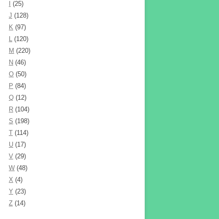
I
(25)
J
(128)
K
(97)
L
(120)
M
(220)
N
(46)
O
(50)
P
(84)
Q
(12)
R
(104)
S
(198)
T
(114)
U
(17)
V
(29)
W
(48)
X
(4)
Y
(23)
Z
(14)