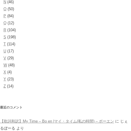
N
(46)
O
(50)
P
(84)
Q
(12)
R
(104)
S
(198)
T
(114)
U
(17)
V
(29)
W
(48)
X
(4)
Y
(23)
Z
(14)
最近のコメント
【歌詞和訳】My Time – Bo en |マイ・タイム(私の時間) – ボーエン
に
じぇ
るぼーる
より