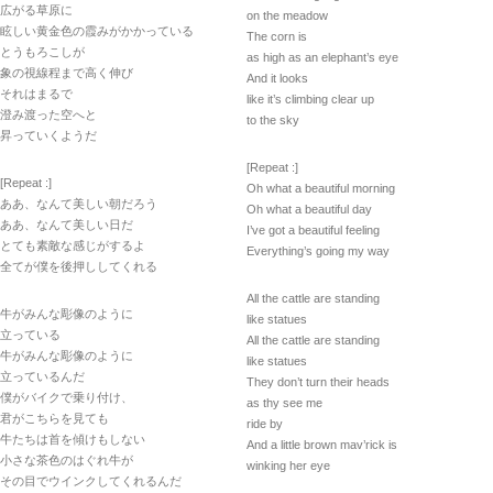
広がる草原に
on the meadow
眩しい黄金色の霞みがかかっている
The corn is
とうもろこしが
as high as an elephant’s eye
象の視線程まで高く伸び
And it looks
それはまるで
like it’s climbing clear up
澄み渡った空へと
to the sky
昇っていくようだ
[Repeat :]
[Repeat :]
Oh what a beautiful morning
ああ、なんて美しい朝だろう
Oh what a beautiful day
ああ、なんて美しい日だ
I’ve got a beautiful feeling
とても素敵な感じがするよ
Everything’s going my way
全てが僕を後押ししてくれる
All the cattle are standing
牛がみんな彫像のように
like statues
立っている
All the cattle are standing
牛がみんな彫像のように
like statues
立っているんだ
They don’t turn their heads
僕がバイクで乗り付け、
as thy see me
君がこちらを見ても
ride by
牛たちは首を傾けもしない
And a little brown mav’rick is
小さな茶色のはぐれ牛が
winking her eye
その目でウインクしてくれるんだ