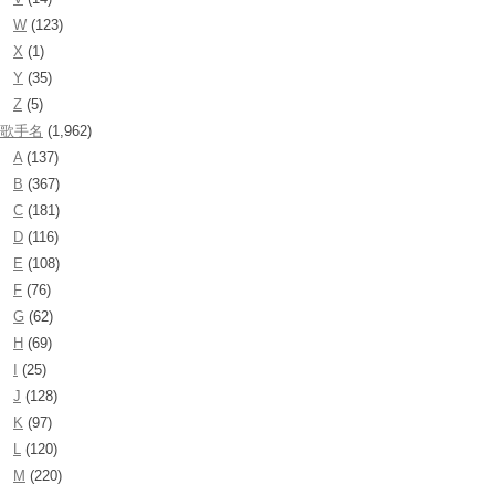
W
(123)
X
(1)
Y
(35)
Z
(5)
歌手名
(1,962)
A
(137)
B
(367)
C
(181)
D
(116)
E
(108)
F
(76)
G
(62)
H
(69)
I
(25)
J
(128)
K
(97)
L
(120)
M
(220)