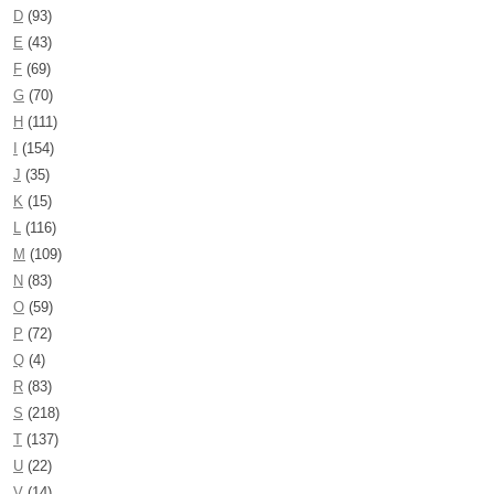
D
(93)
E
(43)
F
(69)
G
(70)
H
(111)
I
(154)
J
(35)
K
(15)
L
(116)
M
(109)
N
(83)
O
(59)
P
(72)
Q
(4)
R
(83)
S
(218)
T
(137)
U
(22)
V
(14)