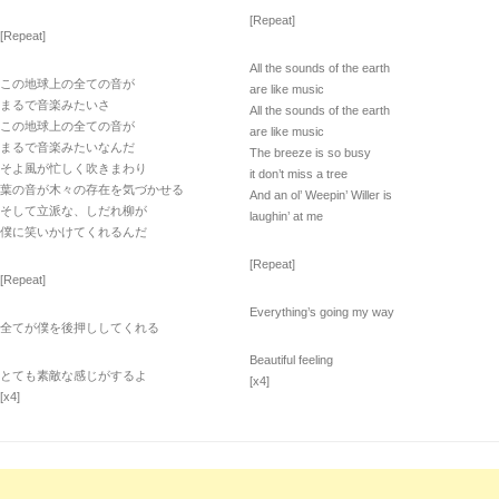
[Repeat]
[Repeat]
All the sounds of the earth
この地球上の全ての音が
are like music
まるで音楽みたいさ
All the sounds of the earth
この地球上の全ての音が
are like music
まるで音楽みたいなんだ
The breeze is so busy
そよ風が忙しく吹きまわり
it don’t miss a tree
葉の音が木々の存在を気づかせる
And an ol’ Weepin’ Willer is
そして立派な、しだれ柳が
laughin’ at me
僕に笑いかけてくれるんだ
[Repeat]
[Repeat]
Everything’s going my way
全てが僕を後押ししてくれる
Beautiful feeling
とても素敵な感じがするよ
[x4]
[x4]