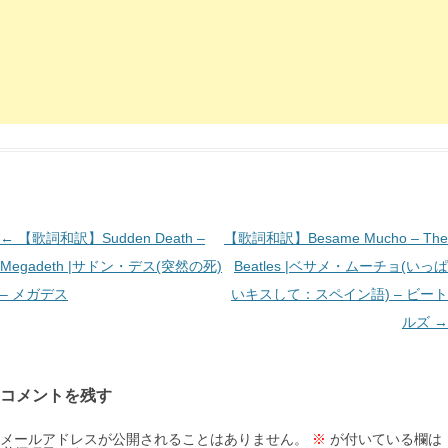
投
←
【歌詞和訳】Sudden Death –
【歌詞和訳】Besame Mucho – The
稿
Megadeth |サドン・デス(突然の死)
Beatles |ベサメ・ムーチョ(いっぱ
ナ
– メガデス
いキスして：スペイン語) – ビート
ビ
ルズ
→
ゲ
ー
コメントを残す
シ
ョ
メールアドレスが公開されることはありません。
※
が付いている欄は