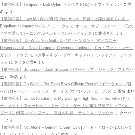
【歌詞和訳】Tempest – Bob Dylan |テンペスト(嵐) – ボブ・ディラン
に
匿
名
より
【歌詞和訳】Love Me With All Of Your Heart – 邦題：太陽は燃えている –
Engelbert Humperdinck|ラブ･ミー･ウィズ･オール・オブ・ユア･ハート(心の
全てで愛して) – エンゲルベルト・フンパーディンク
に
渡邉直人
より
【歌詞和訳】 Do What You Gotta Do (ディセンダント (ディズニー)
Descendants) – Dove Cameron, Cheyenne Jackson | ドゥ・ワット・ユー・
ガッタ・ドゥ (するべき事をする) – ダヴ・キャメロン, シャイアン・ジャク
ソン
に
タピタピ君♥️
より
【歌詞和訳】Buttercup – Jack Stauber |バターカップ – ジャック・ストウバ
ー
に
匿名
より
【歌詞和訳】Go West – Pet Shop Boys (Village People) |ゴー･ウェスト(西
へ行け) – ペット・ショップ・ボーイズ (ヴィレッジ・ピープル)
に
匿名
より
【歌詞和訳】Do not forsake me, My Darling – High Noon – Tex Ritter|ドゥ
ー・ノット・フォーセイク・ミー, マイ・ダーリン(俺を見捨てないでくれ、
ダーリン)邦題:ハイ・ヌーン – 真昼の決闘 – テックス・リッター
に
クーパ
ー
より
【歌詞和訳】Not Alone – Gemini ft. Sam Ock |ノット・アローン(1人じゃな
い) – ジェミニ ft. サム・オック
に
匿名
より