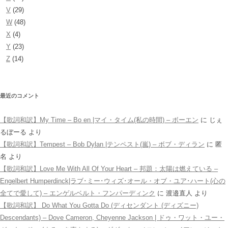
V
(29)
W
(48)
X
(4)
Y
(23)
Z
(14)
最近のコメント
【歌詞和訳】My Time – Bo en |マイ・タイム(私の時間) – ボーエン
に
じぇ
るぼーる
より
【歌詞和訳】Tempest – Bob Dylan |テンペスト(嵐) – ボブ・ディラン
に
匿
名
より
【歌詞和訳】Love Me With All Of Your Heart – 邦題：太陽は燃えている –
Engelbert Humperdinck|ラブ･ミー･ウィズ･オール・オブ・ユア･ハート(心の
全てで愛して) – エンゲルベルト・フンパーディンク
に
渡邉直人
より
【歌詞和訳】 Do What You Gotta Do (ディセンダント (ディズニー)
Descendants) – Dove Cameron, Cheyenne Jackson | ドゥ・ワット・ユー・