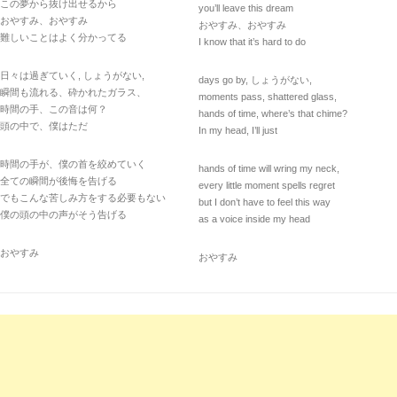
この夢から抜け出せるから
you’ll leave this dream
おやすみ、おやすみ
おやすみ、おやすみ
難しいことはよく分かってる
I know that it’s hard to do
日々は過ぎていく, しょうがない,
days go by, しょうがない,
瞬間も流れる、砕かれたガラス、
moments pass, shattered glass,
時間の手、この音は何？
hands of time, where’s that chime?
頭の中で、僕はただ
In my head, I’ll just
時間の手が、僕の首を絞めていく
hands of time will wring my neck,
全ての瞬間が後悔を告げる
every little moment spells regret
でもこんな苦しみ方をする必要もない
but I don’t have to feel this way
僕の頭の中の声がそう告げる
as a voice inside my head
おやすみ
おやすみ