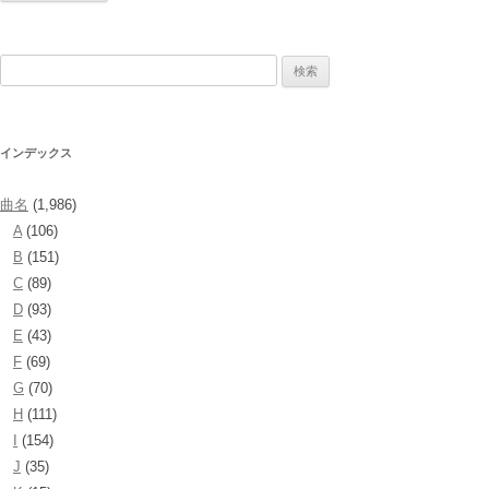
検
索:
インデックス
曲名
(1,986)
A
(106)
B
(151)
C
(89)
D
(93)
E
(43)
F
(69)
G
(70)
H
(111)
I
(154)
J
(35)