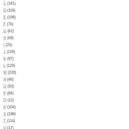
C
(181)
D
(116)
E
(108)
F
(76)
G
(62)
H
(69)
I
(25)
J
(128)
K
(97)
L
(120)
M
(220)
N
(46)
O
(50)
P
(84)
Q
(12)
R
(104)
S
(198)
T
(114)
U
(17)