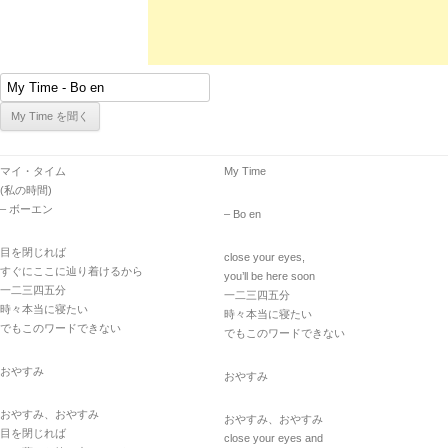
マイ・タイム
My Time
(私の時間)
– ボーエン
– Bo en
目を閉じれば
close your eyes,
すぐにここに辿り着けるから
you’ll be here soon
一二三四五分
一二三四五分
時々本当に寝たい
時々本当に寝たい
でもこのワードできない
でもこのワードできない
おやすみ
おやすみ
おやすみ、おやすみ
おやすみ、おやすみ
目を閉じれば
close your eyes and