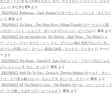
ガッタ・ドゥ (するべき事をする) – ダヴ・キャメロン, シャイアン・ジャク
ソン
に
タピタピ君♥️
より
【歌詞和訳】Buttercup – Jack Stauber |バターカップ – ジャック・ストウバ
ー
に
匿名
より
【歌詞和訳】Go West – Pet Shop Boys (Village People) |ゴー･ウェスト(西
へ行け) – ペット・ショップ・ボーイズ (ヴィレッジ・ピープル)
に
匿名
より
【歌詞和訳】Do not forsake me, My Darling – High Noon – Tex Ritter|ドゥ
ー・ノット・フォーセイク・ミー, マイ・ダーリン(俺を見捨てないでくれ、
ダーリン)邦題:ハイ・ヌーン – 真昼の決闘 – テックス・リッター
に
クーパ
ー
より
【歌詞和訳】Not Alone – Gemini ft. Sam Ock |ノット・アローン(1人じゃな
い) – ジェミニ ft. サム・オック
に
匿名
より
【歌詞和訳】Hold On To You – Omnia ft. Danyka Nadeau |ホールド・オン・
トゥ・ユー(君を離さない) – オムニア ft. ダニーカ・ナドー
に
匿名
より
【歌詞和訳】All You Need Is Love – The Beatles |オール・ユー・ニード・イ
ズ・ラブ(愛こそはすべて) – ビートルズ
に
匿名
より