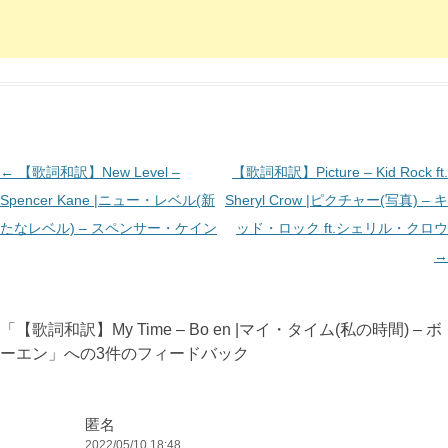
投
←
【歌詞和訳】New Level –
【歌詞和訳】Picture – Kid Rock ft.
稿
Spencer Kane |ニュー・レベル(新
Sheryl Crow |ピクチャー(写真) – キ
ナ
たなレベル) – スペンサー・ケイン
ッド・ロック ft.シェリル・クロウ
ビ
→
ゲ
ー
「
【歌詞和訳】My Time – Bo en |マイ・タイム(私の時間) – ボ
シ
ーエン
」への3件のフィードバック
ョ
ン
匿名
2022/05/10 18:48