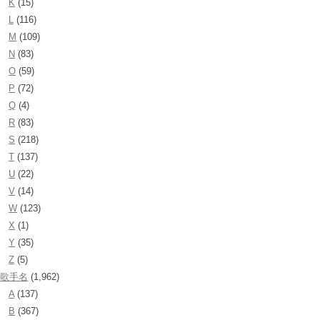
K
(15)
L
(116)
M
(109)
N
(83)
O
(59)
P
(72)
Q
(4)
R
(83)
S
(218)
T
(137)
U
(22)
V
(14)
W
(123)
X
(1)
Y
(35)
Z
(5)
歌手名
(1,962)
A
(137)
B
(367)