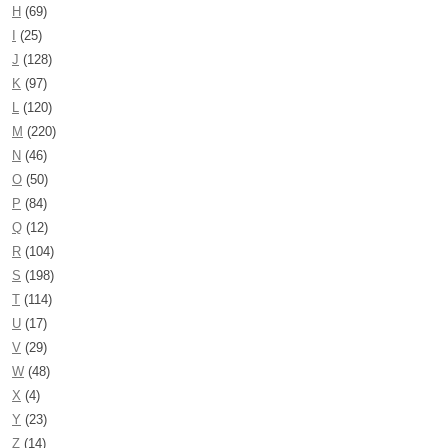
H
(69)
I
(25)
J
(128)
K
(97)
L
(120)
M
(220)
N
(46)
O
(50)
P
(84)
Q
(12)
R
(104)
S
(198)
T
(114)
U
(17)
V
(29)
W
(48)
X
(4)
Y
(23)
Z
(14)