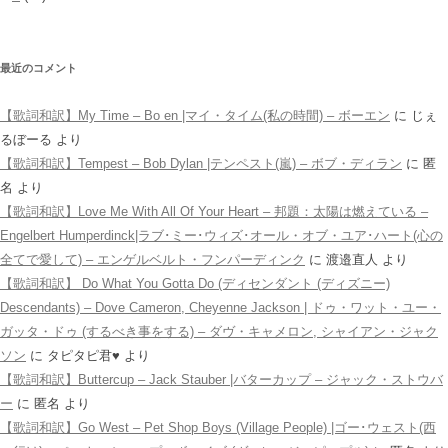
最近のコメント
【歌詞和訳】My Time – Bo en |マイ・タイム(私の時間) – ボーエン
に
じぇ
るぼーる
より
【歌詞和訳】Tempest – Bob Dylan |テンペスト(嵐) – ボブ・ディラン
に
匿
名
より
【歌詞和訳】Love Me With All Of Your Heart – 邦題：太陽は燃えている –
Engelbert Humperdinck|ラブ･ミー･ウィズ･オール・オブ・ユア･ハート(心の
全てで愛して) – エンゲルベルト・フンパーディンク
に
渡邉直人
より
【歌詞和訳】 Do What You Gotta Do (ディセンダント (ディズニー)
Descendants) – Dove Cameron, Cheyenne Jackson | ドゥ・ワット・ユー・
ガッタ・ドゥ (するべき事をする) – ダヴ・キャメロン, シャイアン・ジャク
ソン
に
タピタピ君♥️
より
【歌詞和訳】Buttercup – Jack Stauber |バターカップ – ジャック・ストウバ
ー
に
匿名
より
【歌詞和訳】Go West – Pet Shop Boys (Village People) |ゴー･ウェスト(西