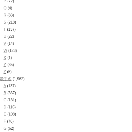
P
(72)
Q
(4)
R
(83)
S
(218)
T
(137)
U
(22)
V
(14)
W
(123)
X
(1)
Y
(35)
Z
(5)
歌手名
(1,962)
A
(137)
B
(367)
C
(181)
D
(116)
E
(108)
F
(76)
G
(62)