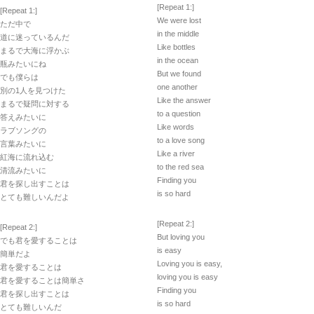
[Repeat 1:]
[Repeat 1:]
We were lost
ただ中で
in the middle
道に迷っているんだ
Like bottles
まるで大海に浮かぶ
in the ocean
瓶みたいにね
But we found
でも僕らは
one another
別の1人を見つけた
Like the answer
まるで疑問に対する
to a question
答えみたいに
Like words
ラブソングの
to a love song
言葉みたいに
Like a river
紅海に流れ込む
to the red sea
清流みたいに
Finding you
君を探し出すことは
is so hard
とても難しいんだよ
[Repeat 2:]
[Repeat 2:]
But loving you
でも君を愛することは
is easy
簡単だよ
Loving you is easy,
君を愛することは
loving you is easy
君を愛することは簡単さ
Finding you
君を探し出すことは
is so hard
とても難しいんだ