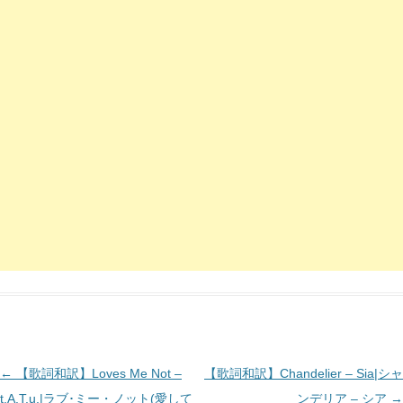
投
←
【歌詞和訳】Loves Me Not –
【歌詞和訳】Chandelier – Sia|シャ
稿
t.A.T.u.|ラブ･ミー・ノット(愛して
ンデリア – シア
→