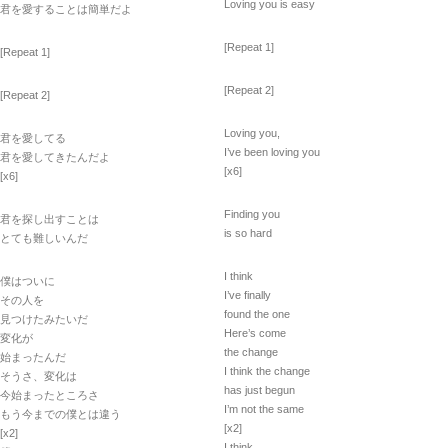
Loving you is easy
君を愛することは簡単だよ
[Repeat 1]
[Repeat 1]
[Repeat 2]
[Repeat 2]
Loving you,
君を愛してる
I’ve been loving you
君を愛してきたんだよ
[x6]
[x6]
Finding you
君を探し出すことは
is so hard
とても難しいんだ
I think
僕はついに
I’ve finally
その人を
found the one
見つけたみたいだ
Here’s come
変化が
the change
始まったんだ
I think the change
そうさ、変化は
has just begun
今始まったところさ
I’m not the same
もう今までの僕とは違う
[x2]
[x2]
I think