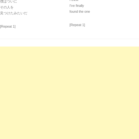
僕はついに
I’ve finally
その人を
found the one
見つけたみたいだ
[Repeat 1]
[Repeat 1]