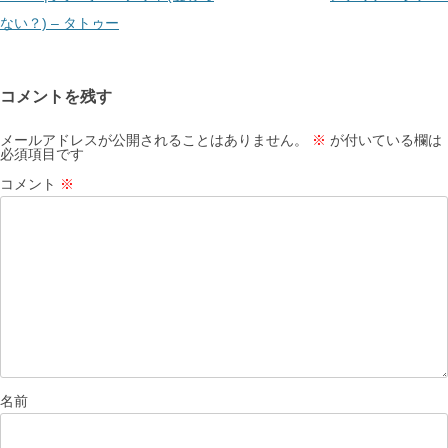
ナ
ない？) – タトゥー
ビ
ゲ
コメントを残す
ー
シ
メールアドレスが公開されることはありません。
※
が付いている欄は
必須項目です
ョ
コメント
※
ン
名前