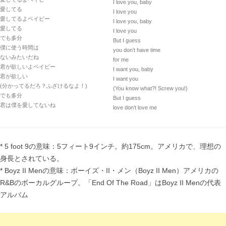
I love you, baby
愛してる
I love you
愛してるよベイビー
I love you, baby
愛してる
I love you
でも多分
But I guess
僕に使う時間は
you don’t have time
ないみたいだね
for me
君が欲しいよベイビー
I want you, baby
君が欲しい
I want you
(分かってるだろ？ふざけるなよ！)
(You know what?! Screw you!)
でも多分
But I guess
君は僕を愛してないね
love don’t love me
* 5 foot 9の意味：5フィート9インチ。約175cm。アメリカで、理想の
身長とされている。
* Boyz II Menの意味：ボーイズ・II・メン（Boyz II Men）アメリカの
R&Bのボーカルグループ。「End Of The Road」はBoyz II Menの代表
アルバム