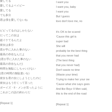
愛してる
I want you
愛してるよベイビー
I want you, baby
愛してる
I want you
でも多分
But I guess
君は僕を愛してないね
love don’t love me, no
ビビってるのはしかたない
It’s OK to be scared
だってこの女は
‘Cause this girl is
超イケてるんだよ
super bad
彼女は多分
She will
君が手に入れた事のない
probably be the best thing
最高の存在なんだよ
that you never had
(君が手に入れた事のない
(The best thing
最高の存在なんだ)
that you never had)
時間を無駄にしちゃいけない
Don’t waste no time
(君の時間の無駄遣いを)
(Waste your time)
彼女を君の女にしようとしたのに
Trying to make her your ow
彼女はもう行くって言った
‘Cause what she says goes
ボーイズ・II・メンが言ったように
And like Boyz II Men said,
これがこの話の終わりだ
this is the end of the road
[Repeat 1]
[Repeat 1]