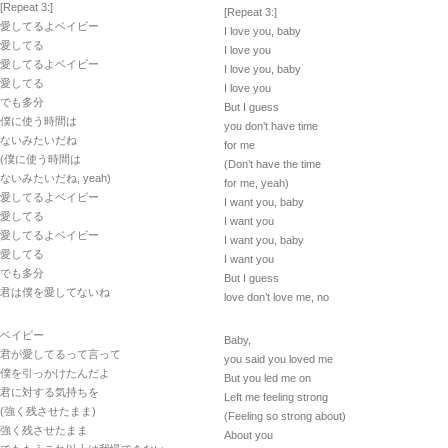
[Repeat 3:]
[Repeat 3:]
愛してるよベイビー
I love you, baby
愛してる
I love you
愛してるよベイビー
I love you, baby
愛してる
I love you
でも多分
But I guess
僕に使う時間は
you don’t have time
ないみたいだね
for me
(僕に使う時間は
(Don’t have the time
ないみたいだね, yeah)
for me, yeah)
愛してるよベイビー
I want you, baby
愛してる
I want you
愛してるよベイビー
I want you, baby
愛してる
I want you
でも多分
But I guess
君は僕を愛してないね
love don’t love me, no
ベイビー
Baby,
君が愛してるって言って
you said you loved me
僕を引っかけたんだよ
But you led me on
君に対する気持ちを
Left me feeling strong
(強く残させたまま)
(Feeling so strong about)
強く残させたまま
About you