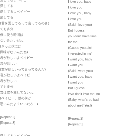
愛してるよベイビー
I love you, baby
愛してる
I love you
愛してるよベイビー
I love you, baby
愛してる
I love you
(君を愛してるって言ってるのさ)
(Said I love you)
でも多分
But I guess
僕に使う時間は
you don’t have time
ないみたいだね
for me
(きっと僕には
(Guess you ain’t
興味がないんだね)
interested in me)
君が欲しいよベイビー
I want you, baby
君が欲しい
I want you
(君が欲しいって言ってるんだ)
(Said I want you)
君が欲しいよベイビー
I want you, baby
君が欲しい
I want you
でも多分
But I guess
君は僕を愛してないね
love don’t love me, no
(ベイビー、僕の何が
(Baby, what’s so bad
悪いんだよ？いいだろ！)
about me? Yes!)
[Repeat 2]
[Repeat 2]
[Repeat 3]
[Repeat 3]
愛してるよベイビー