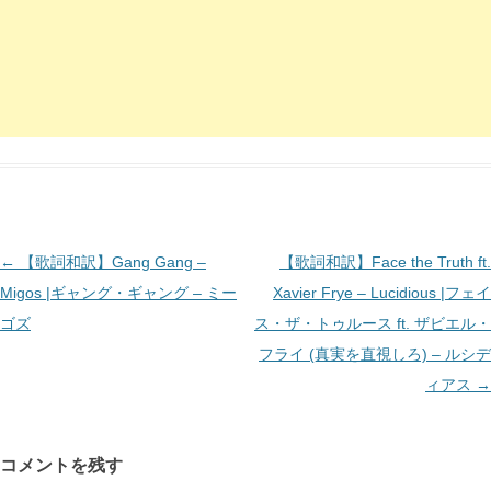
投
←
【歌詞和訳】Gang Gang –
【歌詞和訳】Face the Truth ft.
稿
Migos |ギャング・ギャング – ミー
Xavier Frye – Lucidious |フェイ
ナ
ゴズ
ス・ザ・トゥルース ft. ザビエル・
ビ
フライ (真実を直視しろ) – ルシデ
ゲ
ィアス
→
ー
シ
コメントを残す
ョ