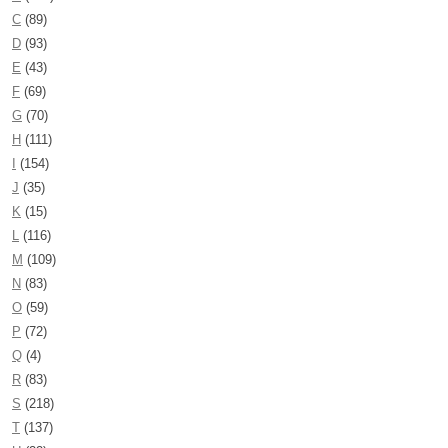
C
(89)
D
(93)
E
(43)
F
(69)
G
(70)
H
(111)
I
(154)
J
(35)
K
(15)
L
(116)
M
(109)
N
(83)
O
(59)
P
(72)
Q
(4)
R
(83)
S
(218)
T
(137)