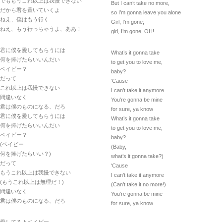
でももうこれ以上は我慢できない
But I can’t take no more,
だから君を置いていくよ
so I’m gonna leave you alone
ねえ、僕はもう行く
Girl, I’m gone;
ねえ、もう行っちゃうよ、ああ！
girl, I’m gone, OH!
君に僕を愛してもらうには
What’s it gonna take
何を捧げたらいいんだい
to get you to love me,
ベイビー？
baby?
だって
‘Cause
これ以上は我慢できない
I can’t take it anymore
間違いなく
You’re gonna be mine
君は僕のものになる、だろ
for sure, ya know
君に僕を愛してもらうには
What’s it gonna take
何を捧げたらいいんだい
to get you to love me,
ベイビー？
baby?
(ベイビー
(Baby,
何を捧げたらいい？)
what’s it gonna take?)
だって
‘Cause
もうこれ以上は我慢できない
I can’t take it anymore
(もうこれ以上は無理だ！)
(Can’t take it no more!)
間違いなく
You’re gonna be mine
君は僕のものになる、だろ
for sure, ya know