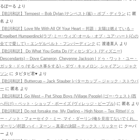
るぼーる
より
【歌詞和訳】Tempest – Bob Dylan |テンペスト(嵐) – ボブ・ディラン
に
匿
名
より
【歌詞和訳】Love Me With All Of Your Heart – 邦題：太陽は燃えている –
Engelbert Humperdinck|ラブ･ミー･ウィズ･オール・オブ・ユア･ハート(心の
全てで愛して) – エンゲルベルト・フンパーディンク
に
渡邉直人
より
【歌詞和訳】 Do What You Gotta Do (ディセンダント (ディズニー)
Descendants) – Dove Cameron, Cheyenne Jackson | ドゥ・ワット・ユー・
ガッタ・ドゥ (するべき事をする) – ダヴ・キャメロン, シャイアン・ジャク
ソン
に
タピタピ君♥️
より
【歌詞和訳】Buttercup – Jack Stauber |バターカップ – ジャック・ストウバ
ー
に
匿名
より
【歌詞和訳】Go West – Pet Shop Boys (Village People) |ゴー･ウェスト(西
へ行け) – ペット・ショップ・ボーイズ (ヴィレッジ・ピープル)
に
匿名
より
【歌詞和訳】Do not forsake me, My Darling – High Noon – Tex Ritter|ドゥ
ー・ノット・フォーセイク・ミー, マイ・ダーリン(俺を見捨てないでくれ、
ダーリン)邦題:ハイ・ヌーン – 真昼の決闘 – テックス・リッター
に
クーパ
ー
より