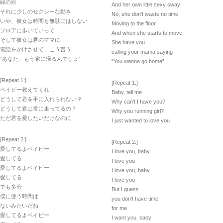
緑の目
And her own little sexy sway
それに少しのセクシーな動き
No, she don’t waste no time
いや、彼女は時間を無駄にはしない
Moving to the floor
フロアに歩いていって
And when she starts to move
そして彼女は君のママに
She have you
電話をかけさせて、こう言う
calling your mama saying
“あなた、もう家に帰るんでしょ”
“You wanna go home”
[Repeat 1:]
[Repeat 1:]
ベイビー教えてくれ
Baby, tell me
どうして君を手に入れられない？
Why can’t I have you?
どうして君は常に走ってるの？
Why you running girl?
ただ君を愛したいだけなのに
I just wanted to love you
[Repeat 2:]
[Repeat 2:]
愛してるよベイビー
I love you, baby
愛してる
I love you
愛してるよベイビー
I love you, baby
愛してる
I love you
でも多分
But I guess
僕に使う時間は
you don’t have time
ないみたいだね
for me
愛してるよベイビー
I want you, baby