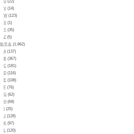
U
(22)
V
(14)
W
(123)
X
(1)
Y
(35)
Z
(5)
歌手名
(1,962)
A
(137)
B
(367)
C
(181)
D
(116)
E
(108)
F
(76)
G
(62)
H
(69)
I
(25)
J
(128)
K
(97)
L
(120)