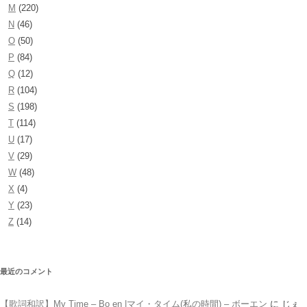
M
(220)
N
(46)
O
(50)
P
(84)
Q
(12)
R
(104)
S
(198)
T
(114)
U
(17)
V
(29)
W
(48)
X
(4)
Y
(23)
Z
(14)
最近のコメント
【歌詞和訳】My Time – Bo en |マイ・タイム(私の時間) – ボーエン
に
じぇ