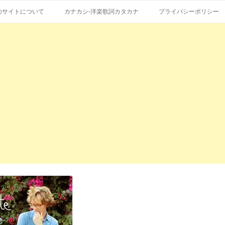
コ
エストも受付。
詞の和訳、英語の意味、読み方
ン
のサイトについて
カナカシ-洋楽歌詞カタカナ
プライバシーポリシー
テ
ン
ツ
へ
ス
キ
ッ
プ