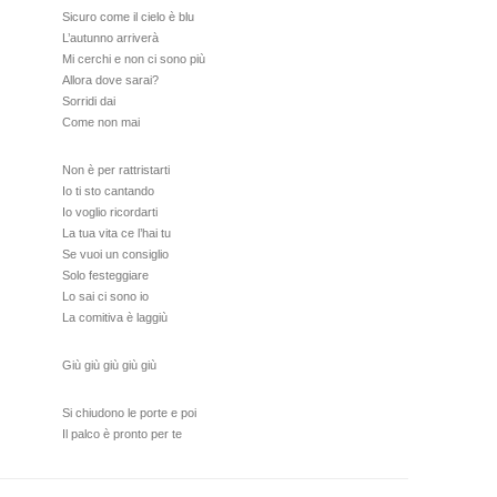
Sicuro come il cielo è blu
L’autunno arriverà
Mi cerchi e non ci sono più
Allora dove sarai?
Sorridi dai
Come non mai
Non è per rattristarti
Io ti sto cantando
Io voglio ricordarti
La tua vita ce l’hai tu
Se vuoi un consiglio
Solo festeggiare
Lo sai ci sono io
La comitiva è laggiù
Giù giù giù giù giù
Si chiudono le porte e poi
Il palco è pronto per te