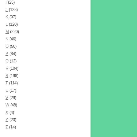
I
(25)
J
(128)
K
(97)
L
(120)
M
(220)
N
(46)
O
(50)
P
(84)
Q
(12)
R
(104)
S
(198)
T
(114)
U
(17)
V
(29)
W
(48)
X
(4)
Y
(23)
Z
(14)