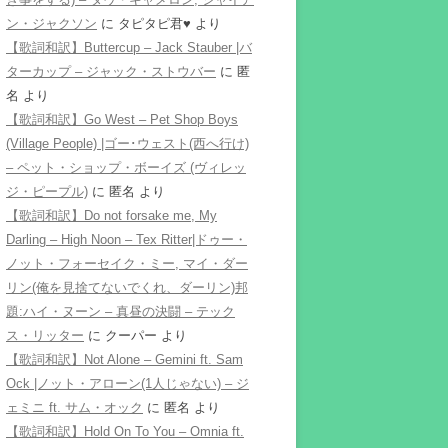
ン・ジャクソン
に
タピタピ君♥️
より
【歌詞和訳】Buttercup – Jack Stauber |バ
ターカップ – ジャック・ストウバー
に
匿
名
より
【歌詞和訳】Go West – Pet Shop Boys
(Village People) |ゴー･ウェスト(西へ行け)
– ペット・ショップ・ボーイズ (ヴィレッ
ジ・ピープル)
に
匿名
より
【歌詞和訳】Do not forsake me, My
Darling – High Noon – Tex Ritter|ドゥー・
ノット・フォーセイク・ミー, マイ・ダー
リン(俺を見捨てないでくれ、ダーリン)邦
題:ハイ・ヌーン – 真昼の決闘 – テック
ス・リッター
に
クーパー
より
【歌詞和訳】Not Alone – Gemini ft. Sam
Ock |ノット・アローン(1人じゃない) – ジ
ェミニ ft. サム・オック
に
匿名
より
【歌詞和訳】Hold On To You – Omnia ft.