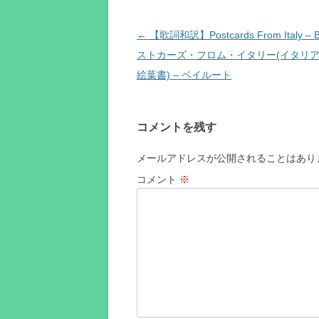
投
←
【歌詞和訳】Postcards From Italy – Be
稿
ストカーズ・フロム・イタリー(イタリ
ナ
絵葉書) – ベイルート
ビ
ゲ
コメントを残す
ー
シ
メールアドレスが公開されることはあり
ョ
コメント
※
ン