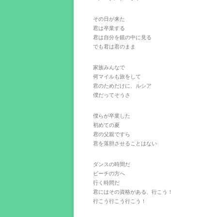
その日が来た
君は卒業する
君は自分を鏡の中に見る
でも君は君のまま
家族みんなで
何マイルも旅をして
君のためだけに、ルシア
僕だってそうさ
僕らが卒業した
初めての夏
君の父親ですら
君を落胆させることはない
ダンスの時間だ
ビーチの方へ
行く時間だ
君にはその資格がある、行こう！
行こう行こう行こう！