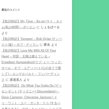
最近のコメント
【歌詞和訳】My Time – Bo en |マイ・タイ
ム(私の時間) – ボーエン
に
じぇるぼーる
より
【歌詞和訳】Tempest – Bob Dylan |テンペ
スト(嵐) – ボブ・ディラン
に
匿名
より
【歌詞和訳】Love Me With All Of Your
Heart – 邦題：太陽は燃えている –
Engelbert Humperdinck|ラブ･ミー･ウィズ･
オール・オブ・ユア･ハート(心の全てで愛
して) – エンゲルベルト・フンパーディン
ク
に
渡邉直人
より
【歌詞和訳】 Do What You Gotta Do (ディ
センダント (ディズニー) Descendants) –
Dove Cameron, Cheyenne Jackson | ド
ゥ・ワット・ユー・ガッタ・ドゥ (するべ
き事をする) – ダヴ・キャメロン, シャイア