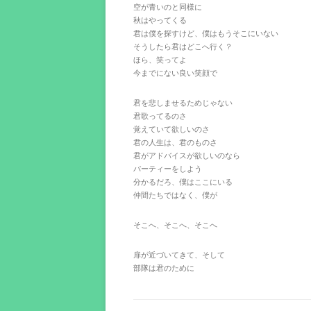
空が青いのと同様に
秋はやってくる
君は僕を探すけど、僕はもうそこにいない
そうしたら君はどこへ行く？
ほら、笑ってよ
今までにない良い笑顔で
君を悲しませるためじゃない
君歌ってるのさ
覚えていて欲しいのさ
君の人生は、君のものさ
君がアドバイスが欲しいのなら
パーティーをしよう
分かるだろ、僕はここにいる
仲間たちではなく、僕が
そこへ、そこへ、そこへ
扉が近づいてきて、そして
部隊は君のために