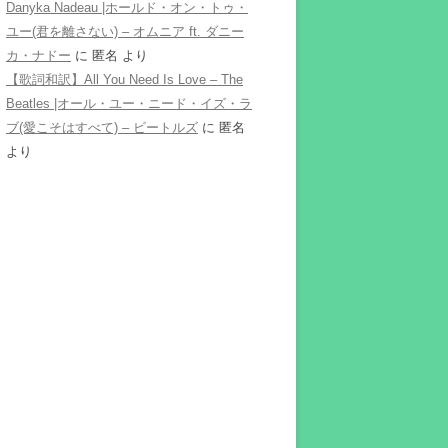
Danyka Nadeau |ホールド・オン・トゥ・
ユー(君を離さない) – オムニア ft. ダニー
カ・ナドー
に
匿名
より
【歌詞和訳】All You Need Is Love – The
Beatles |オール・ユー・ニード・イズ・ラ
ブ(愛こそはすべて) – ビートルズ
に
匿名
より