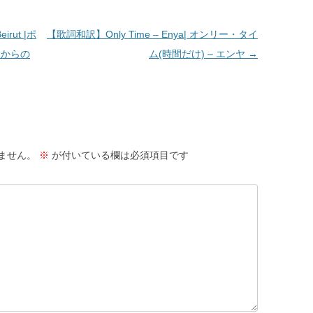
irut |ポ
【歌詞和訳】Only Time – Enya| オンリー・タイ
アからの
ム(時間だけ) – エンヤ
→
ません。
※
が付いている欄は必須項目です