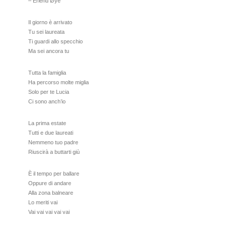
– Erlend Øye
Il giorno è arrivato
Tu sei laureata
Ti guardi allo specchio
Ma sei ancora tu
Tutta la famiglia
Ha percorso molte miglia
Solo per te Lucia
Ci sono anch’io
La prima estate
Tutti e due laureati
Nemmeno tuo padre
Riuscirà a buttarti giù
È il tempo per ballare
Oppure di andare
Alla zona balneare
Lo meriti vai
Vai vai vai vai vai