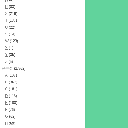
R
(83)
S
(218)
T
(137)
U
(22)
V
(14)
W
(123)
X
(1)
Y
(35)
Z
(5)
歌手名
(1,962)
A
(137)
B
(367)
C
(181)
D
(116)
E
(108)
F
(76)
G
(62)
H
(69)