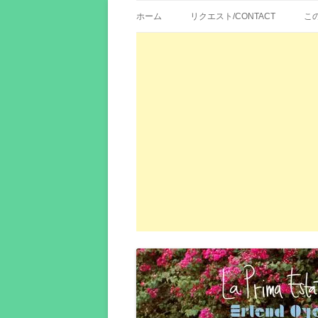
歌詞紹介、映画の主題歌とその和訳。リク
エイカシ | 洋楽歌
ホーム
リクエスト/CONTACT
こ