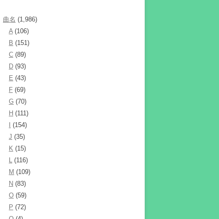
曲名
(1,986)
A
(106)
B
(151)
C
(89)
D
(93)
E
(43)
F
(69)
G
(70)
H
(111)
I
(154)
J
(35)
K
(15)
L
(116)
M
(109)
N
(83)
O
(59)
P
(72)
Q
(4)