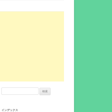
検
索:
インデックス