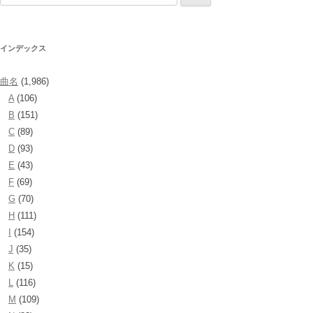
索:
インデックス
曲名
(1,986)
A
(106)
B
(151)
C
(89)
D
(93)
E
(43)
F
(69)
G
(70)
H
(111)
I
(154)
J
(35)
K
(15)
L
(116)
M
(109)