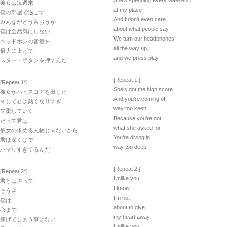
She’s spending every weekend
彼女は毎週末
at my place
僕の部屋で過ごす
And I don’t even care
みんながどう言おうが
about what people say
僕は全然気にしない
We turn our headphones
ヘッドホンの音量を
all the way up,
最大に上げて
and we press play
スタートボタンを押すんだ
[Repeat 1:]
[Repeat 1:]
She’s got the high score
彼女がハイスコアを出した
And you’re coming off
そして君は熱くなりすぎ
way too keen
失墜していく
Because you’re not
だって君は
what she asked for
彼女の求める人物じゃないから
You’re diving in
君は深くまで
way too deep
ハマりすぎてるんだ
[Repeat 2:]
[Repeat 2:]
Unlike you
君とは違って
I know
そうさ
I’m not
僕は
about to give
心まで
my heart away
捧げてしまう事はない
Unlike you