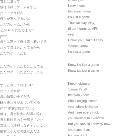
君とは違って
I play it cool
僕は冷静にゲームをする
because I know
だってそうだろ
it’s just a game
僕らが遊んでるのは
That we play, play,
ただのゲームだから
till our hearts go AFK,
心が AFK になるまで *
yeah
yeah
Unlike you I take it easy
君とは違って僕は落ち着いてる
‘cause I know
だって僕は分かってるから
it’s just a game
ただのゲームだと
Know it’s just a game
ただのゲームだと分かってる
Know it’s just a game
ただのゲームだと分かってる
Keep holding on
ずっとやってればいい
‘cause it’s all
だってそれが
that you know
君の知識の全てだろ
She’s edging closer,
段々終わりが近づいてくる
yeah she’s letting go
yeah 彼女は飽きていく
And I see every rock
僕は、君が彼女の部屋の窓に
you throw at her window
石を投げるのを全部見ていた
But you should know by now
君はもう理解しなきゃいけない
she hates that,
彼女はそんなの嫌なんだよ
but you don’t