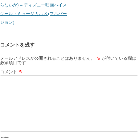
ビ
らないか) – ディズニー映画ハイス
ゲ
クール・ミュージカル 3 (フルバー
ー
ジョン)
シ
ョ
コメントを残す
ン
メールアドレスが公開されることはありません。
※
が付いている欄は
必須項目です
コメント
※