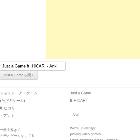
ジャスト・ア・ゲーム
Just a Game
(ただのゲーム)
ft. HICARI
ft. ヒカリ
– Anki
– アンキ
We’re up all night
一晩中起きて
playing video games
ビデオゲームをしてる