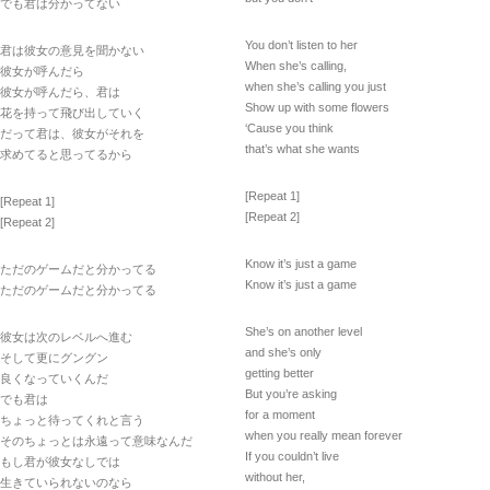
でも君は分かってない
You don’t listen to her
君は彼女の意見を聞かない
When she’s calling,
彼女が呼んだら
when she’s calling you just
彼女が呼んだら、君は
Show up with some flowers
花を持って飛び出していく
‘Cause you think
だって君は、彼女がそれを
that’s what she wants
求めてると思ってるから
[Repeat 1]
[Repeat 1]
[Repeat 2]
[Repeat 2]
Know it’s just a game
ただのゲームだと分かってる
Know it’s just a game
ただのゲームだと分かってる
She’s on another level
彼女は次のレベルへ進む
and she’s only
そして更にグングン
getting better
良くなっていくんだ
But you’re asking
でも君は
for a moment
ちょっと待ってくれと言う
when you really mean forever
そのちょっとは永遠って意味なんだ
If you couldn’t live
もし君が彼女なしでは
without her,
生きていられないのなら