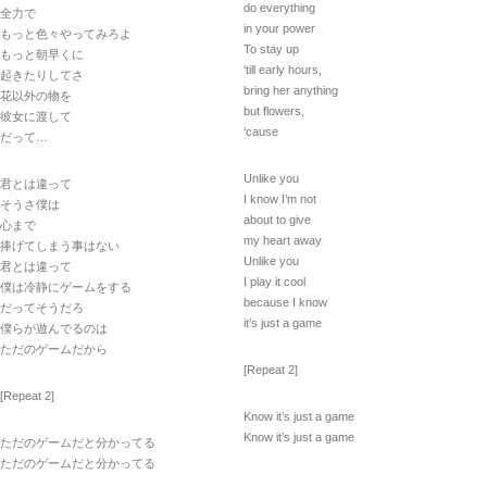
do everything
全力で
in your power
もっと色々やってみろよ
To stay up
もっと朝早くに
‘till early hours,
起きたりしてさ
bring her anything
花以外の物を
but flowers,
彼女に渡して
‘cause
だって…
Unlike you
君とは違って
I know I’m not
そうさ僕は
about to give
心まで
my heart away
捧げてしまう事はない
Unlike you
君とは違って
I play it cool
僕は冷静にゲームをする
because I know
だってそうだろ
it’s just a game
僕らが遊んでるのは
ただのゲームだから
[Repeat 2]
[Repeat 2]
Know it’s just a game
Know it’s just a game
ただのゲームだと分かってる
ただのゲームだと分かってる