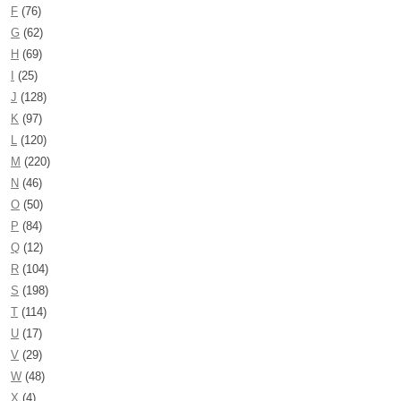
F
(76)
G
(62)
H
(69)
I
(25)
J
(128)
K
(97)
L
(120)
M
(220)
N
(46)
O
(50)
P
(84)
Q
(12)
R
(104)
S
(198)
T
(114)
U
(17)
V
(29)
W
(48)
X
(4)