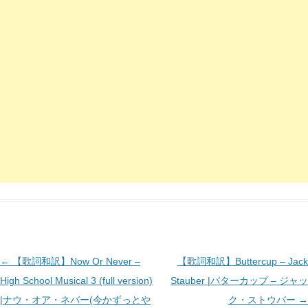
投
←
【歌詞和訳】Now Or Never –
【歌詞和訳】Buttercup – Jack
稿
High School Musical 3 (full version)
Stauber |バターカップ – ジャッ
ナ
|ナウ・オア・ネバー(今かずっとや
ク・ストウバー
→