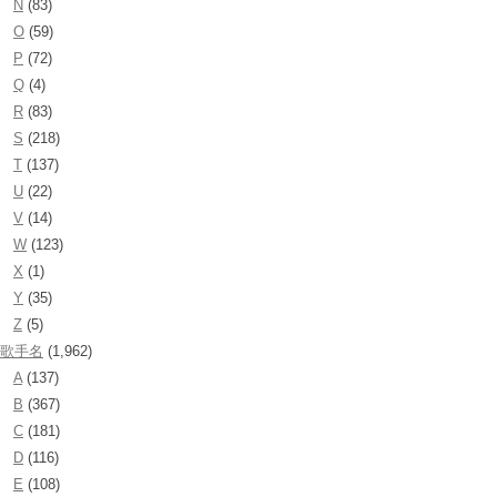
N
(83)
O
(59)
P
(72)
Q
(4)
R
(83)
S
(218)
T
(137)
U
(22)
V
(14)
W
(123)
X
(1)
Y
(35)
Z
(5)
歌手名
(1,962)
A
(137)
B
(367)
C
(181)
D
(116)
E
(108)