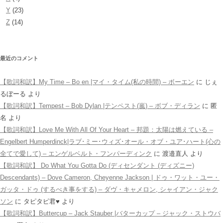
Y
(23)
Z
(14)
最近のコメント
【歌詞和訳】My Time – Bo en |マイ・タイム(私の時間) – ボーエン
に
じぇ
るぼーる
より
【歌詞和訳】Tempest – Bob Dylan |テンペスト(嵐) – ボブ・ディラン
に
匿
名
より
【歌詞和訳】Love Me With All Of Your Heart – 邦題：太陽は燃えている –
Engelbert Humperdinck|ラブ･ミー･ウィズ･オール・オブ・ユア･ハート(心の
全てで愛して) – エンゲルベルト・フンパーディンク
に
渡邉直人
より
【歌詞和訳】 Do What You Gotta Do (ディセンダント (ディズニー)
Descendants) – Dove Cameron, Cheyenne Jackson | ドゥ・ワット・ユー・
ガッタ・ドゥ (するべき事をする) – ダヴ・キャメロン, シャイアン・ジャク
ソン
に
タピタピ君♥️
より
【歌詞和訳】Buttercup – Jack Stauber |バターカップ – ジャック・ストウバ