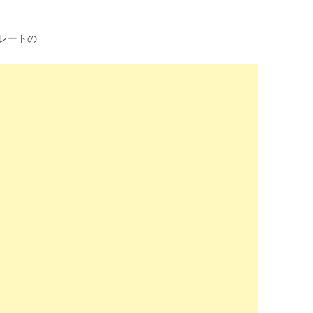
トレートの