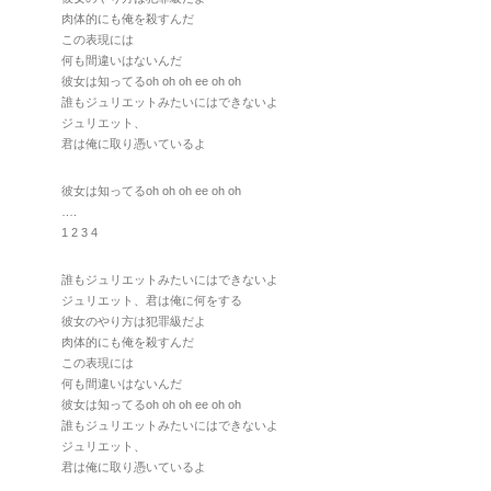
肉体的にも俺を殺すんだ
この表現には
何も間違いはないんだ
彼女は知ってるoh oh oh ee oh oh
誰もジュリエットみたいにはできないよ
ジュリエット、
君は俺に取り憑いているよ
彼女は知ってるoh oh oh ee oh oh
….
1 2 3 4
誰もジュリエットみたいにはできないよ
ジュリエット、君は俺に何をする
彼女のやり方は犯罪級だよ
肉体的にも俺を殺すんだ
この表現には
何も間違いはないんだ
彼女は知ってるoh oh oh ee oh oh
誰もジュリエットみたいにはできないよ
ジュリエット、
君は俺に取り憑いているよ