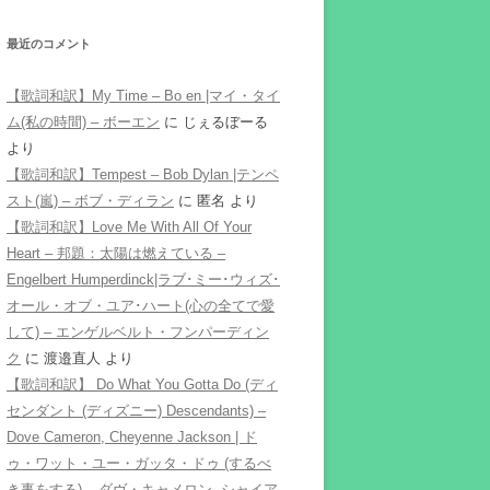
最近のコメント
【歌詞和訳】My Time – Bo en |マイ・タイ
ム(私の時間) – ボーエン
に
じぇるぼーる
より
【歌詞和訳】Tempest – Bob Dylan |テンペ
スト(嵐) – ボブ・ディラン
に
匿名
より
【歌詞和訳】Love Me With All Of Your
Heart – 邦題：太陽は燃えている –
Engelbert Humperdinck|ラブ･ミー･ウィズ･
オール・オブ・ユア･ハート(心の全てで愛
して) – エンゲルベルト・フンパーディン
ク
に
渡邉直人
より
【歌詞和訳】 Do What You Gotta Do (ディ
センダント (ディズニー) Descendants) –
Dove Cameron, Cheyenne Jackson | ド
ゥ・ワット・ユー・ガッタ・ドゥ (するべ
き事をする) – ダヴ・キャメロン, シャイア