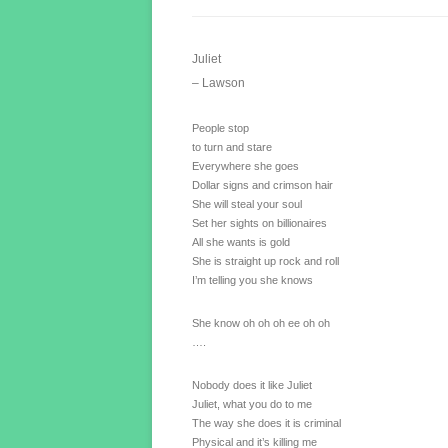
Juliet
– Lawson
People stop
to turn and stare
Everywhere she goes
Dollar signs and crimson hair
She will steal your soul
Set her sights on billionaires
All she wants is gold
She is straight up rock and roll
I’m telling you she knows
She know oh oh oh ee oh oh
….
Nobody does it like Juliet
Juliet, what you do to me
The way she does it is criminal
Physical and it’s killing me