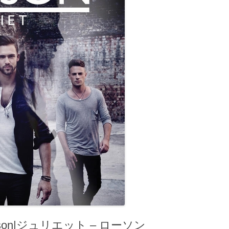
awson|ジュリエット – ローソン