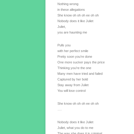
Nothing wrong
in these allegations
She know oh oh oh ee oh oh
Nobody does it like Juliet
Juliet,
you are haunting me
Pulls you
with her perfect smile
Pretty soon you’re done
One more sucker pays the price
Thinking you’re the one
Many men have tried and failed
Captured by her bold
Stay away from Juliet
You will lose control
She know oh oh oh ee oh oh
….
Nobody does it like Juliet
Juliet, what you do to me
The way she does it is criminal