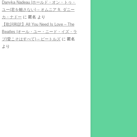
Danyka Nadeau |ホールド・オン・トゥ・
ユー(君を離さない) – オムニア ft. ダニー
カ・ナドー
に
匿名
より
【歌詞和訳】All You Need Is Love – The
Beatles |オール・ユー・ニード・イズ・ラ
ブ(愛こそはすべて) – ビートルズ
に
匿名
より