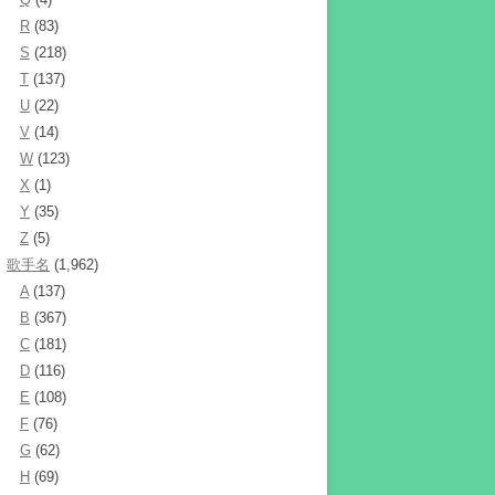
R
(83)
S
(218)
T
(137)
U
(22)
V
(14)
W
(123)
X
(1)
Y
(35)
Z
(5)
歌手名
(1,962)
A
(137)
B
(367)
C
(181)
D
(116)
E
(108)
F
(76)
G
(62)
H
(69)