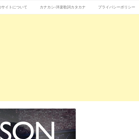
コ
エストも受付。
詞の和訳、英語の意味、読み方
ン
のサイトについて
カナカシ-洋楽歌詞カタカナ
プライバシーポリシー
テ
ン
ツ
へ
ス
キ
ッ
プ