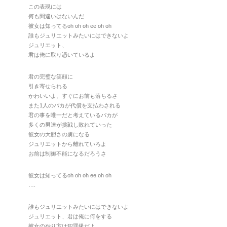
この表現には
何も間違いはないんだ
彼女は知ってるoh oh oh ee oh oh
誰もジュリエットみたいにはできないよ
ジュリエット、
君は俺に取り憑いているよ
君の完璧な笑顔に
引き寄せられる
かわいいよ、すぐにお前も落ちるさ
また1人のバカが代償を支払わされる
君の事を唯一だと考えているバカが
多くの男達が挑戦し敗れていった
彼女の大胆さの虜になる
ジュリエットから離れていろよ
お前は制御不能になるだろうさ
彼女は知ってるoh oh oh ee oh oh
….
誰もジュリエットみたいにはできないよ
ジュリエット、君は俺に何をする
彼女のやり方は犯罪級だよ