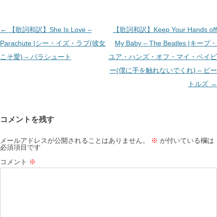
投
←
【歌詞和訳】She Is Love –
【歌詞和訳】Keep Your Hands off
稿
Parachute |シー・イズ・ラブ(彼女
My Baby – The Beatles |キープ・
ナ
こそ愛) – パラシュート
ユア・ハンズ・オフ・マイ・ベイビ
ビ
ー(僕に手を触れないでくれ) – ビー
ゲ
トルズ
→
ー
シ
コメントを残す
ョ
ン
メールアドレスが公開されることはありません。
※
が付いている欄は
必須項目です
コメント
※