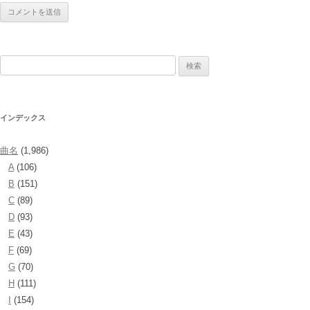
検
索:
インデックス
曲名
(1,986)
A
(106)
B
(151)
C
(89)
D
(93)
E
(43)
F
(69)
G
(70)
H
(111)
I
(154)