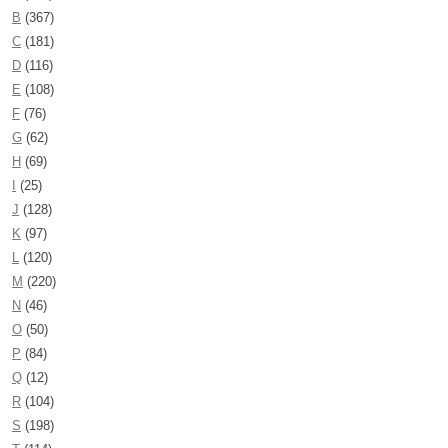
B
(367)
C
(181)
D
(116)
E
(108)
F
(76)
G
(62)
H
(69)
I
(25)
J
(128)
K
(97)
L
(120)
M
(220)
N
(46)
O
(50)
P
(84)
Q
(12)
R
(104)
S
(198)