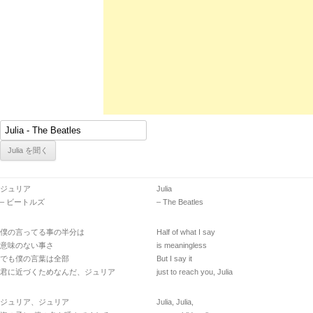
ジュリア
Julia
– ビートルズ
– The Beatles
僕の言ってる事の半分は
Half of what I say
意味のない事さ
is meaningless
でも僕の言葉は全部
But I say it
君に近づくためなんだ、ジュリア
just to reach you, Julia
ジュリア、ジュリア
Julia, Julia,