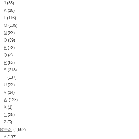
J
(35)
K
(15)
L
(116)
M
(109)
N
(83)
O
(59)
P
(72)
Q
(4)
R
(83)
S
(218)
T
(137)
U
(22)
V
(14)
W
(123)
X
(1)
Y
(35)
Z
(5)
歌手名
(1,962)
A
(137)