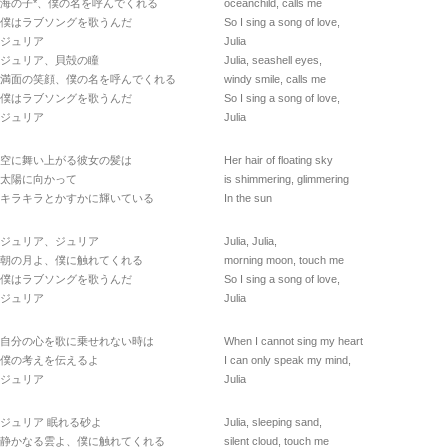
海の子*、僕の名を呼んでくれる
oceanchild, calls me
僕はラブソングを歌うんだ
So I sing a song of love,
ジュリア
Julia
ジュリア、貝殻の瞳
Julia, seashell eyes,
満面の笑顔、僕の名を呼んでくれる
windy smile, calls me
僕はラブソングを歌うんだ
So I sing a song of love,
ジュリア
Julia
空に舞い上がる彼女の髪は
Her hair of floating sky
太陽に向かって
is shimmering, glimmering
キラキラとかすかに輝いている
In the sun
ジュリア、ジュリア
Julia, Julia,
朝の月よ、僕に触れてくれる
morning moon, touch me
僕はラブソングを歌うんだ
So I sing a song of love,
ジュリア
Julia
自分の心を歌に乗せれない時は
When I cannot sing my heart
僕の考えを伝えるよ
I can only speak my mind,
ジュリア
Julia
ジュリア 眠れる砂よ
Julia, sleeping sand,
静かなる雲よ、僕に触れてくれる
silent cloud, touch me