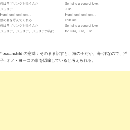
僕はラブソングを歌うんだ
So I sing a song of love,
ジュリア
Julia
Hum hum hum hum…
Hum hum hum hum…
僕の名を呼んでくれる
calls me
僕はラブソングを歌うんだ
So I sing a song of love
ジュリア、ジュリア、ジュリアの為に
for Julia, Julia, Julia
* oceanchild の意味：そのまま訳すと、海の子だが、海=洋なので、洋
子=オノ・ヨーコの事を隠喩していると考えられる。