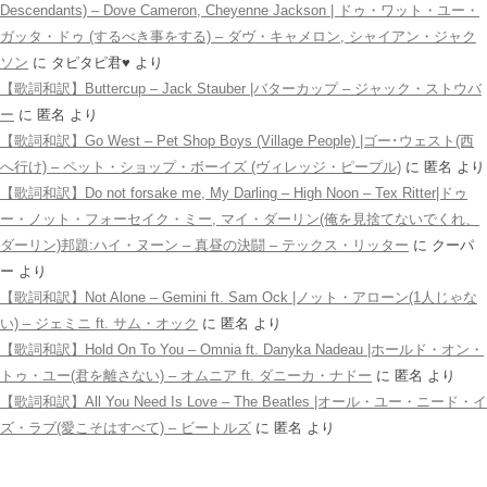
Descendants) – Dove Cameron, Cheyenne Jackson | ドゥ・ワット・ユー・
ガッタ・ドゥ (するべき事をする) – ダヴ・キャメロン, シャイアン・ジャク
ソン
に
タピタピ君♥️
より
【歌詞和訳】Buttercup – Jack Stauber |バターカップ – ジャック・ストウバ
ー
に
匿名
より
【歌詞和訳】Go West – Pet Shop Boys (Village People) |ゴー･ウェスト(西
へ行け) – ペット・ショップ・ボーイズ (ヴィレッジ・ピープル)
に
匿名
より
【歌詞和訳】Do not forsake me, My Darling – High Noon – Tex Ritter|ドゥ
ー・ノット・フォーセイク・ミー, マイ・ダーリン(俺を見捨てないでくれ、
ダーリン)邦題:ハイ・ヌーン – 真昼の決闘 – テックス・リッター
に
クーパ
ー
より
【歌詞和訳】Not Alone – Gemini ft. Sam Ock |ノット・アローン(1人じゃな
い) – ジェミニ ft. サム・オック
に
匿名
より
【歌詞和訳】Hold On To You – Omnia ft. Danyka Nadeau |ホールド・オン・
トゥ・ユー(君を離さない) – オムニア ft. ダニーカ・ナドー
に
匿名
より
【歌詞和訳】All You Need Is Love – The Beatles |オール・ユー・ニード・イ
ズ・ラブ(愛こそはすべて) – ビートルズ
に
匿名
より