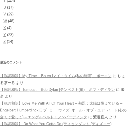
T
(114)
U
(17)
V
(29)
W
(48)
X
(4)
Y
(23)
Z
(14)
最近のコメント
【歌詞和訳】My Time – Bo en |マイ・タイム(私の時間) – ボーエン
に
じぇ
るぼーる
より
【歌詞和訳】Tempest – Bob Dylan |テンペスト(嵐) – ボブ・ディラン
に
匿
名
より
【歌詞和訳】Love Me With All Of Your Heart – 邦題：太陽は燃えている –
Engelbert Humperdinck|ラブ･ミー･ウィズ･オール・オブ・ユア･ハート(心の
全てで愛して) – エンゲルベルト・フンパーディンク
に
渡邉直人
より
【歌詞和訳】 Do What You Gotta Do (ディセンダント (ディズニー)