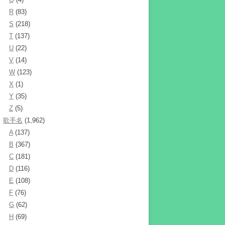
R
(83)
S
(218)
T
(137)
U
(22)
V
(14)
W
(123)
X
(1)
Y
(35)
Z
(5)
歌手名
(1,962)
A
(137)
B
(367)
C
(181)
D
(116)
E
(108)
F
(76)
G
(62)
H
(69)