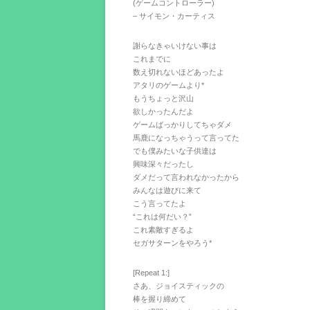
(ゲームコントローラー)
– サイモン・カーティス
謝らなきゃいけない事は
これまでに
数え切れないほどあったよ
アタリのゲームより*
もうちょっと沢山
欲しかったんだよ
ゲームばっかりしてちゃダメ
馬鹿になっちゃうって言ってた
でも僕みたいな子供達は
興味深々だったし
ダメだって言われなかったから
みんなは遊びに来て
こう言ってたよ
“これは何だい？”
これ素敵すぎるよ
セガサターンをやろう*
[Repeat 1:]
さあ、ジョイスティックの
棒を握り締めて