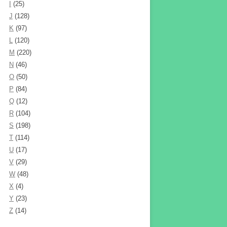
I
(25)
J
(128)
K
(97)
L
(120)
M
(220)
N
(46)
O
(50)
P
(84)
Q
(12)
R
(104)
S
(198)
T
(114)
U
(17)
V
(29)
W
(48)
X
(4)
Y
(23)
Z
(14)