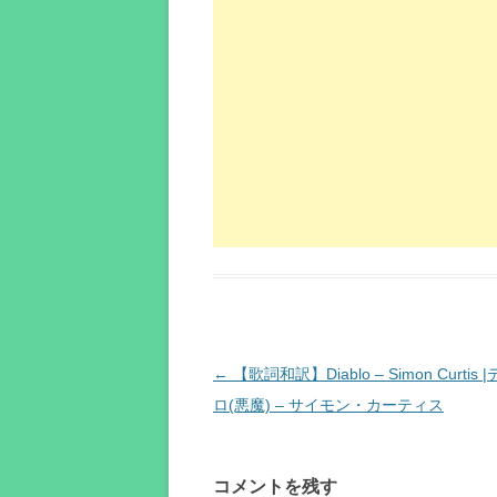
投
←
【歌詞和訳】Diablo – Simon Curtis
稿
ロ(悪魔) – サイモン・カーティス
ナ
ビ
コメントを残す