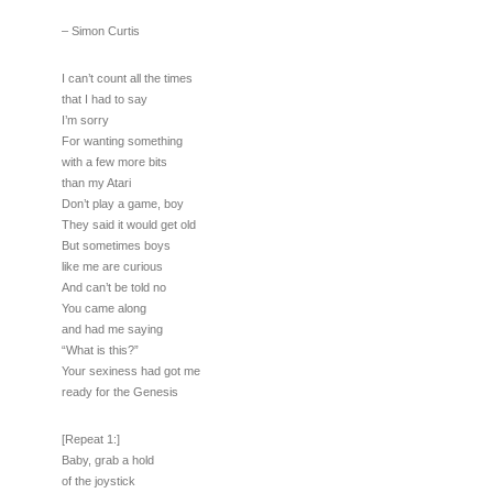
– Simon Curtis
I can’t count all the times
that I had to say
I’m sorry
For wanting something
with a few more bits
than my Atari
Don’t play a game, boy
They said it would get old
But sometimes boys
like me are curious
And can’t be told no
You came along
and had me saying
“What is this?”
Your sexiness had got me
ready for the Genesis
[Repeat 1:]
Baby, grab a hold
of the joystick