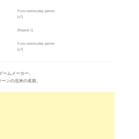
If you wanna play games
[x7]
[Repeat 1]
If you wanna play games
[x7]
老舗ゲームメーカー。
ガサターンの北米の名前。