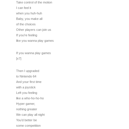
Take control of the motion
I can feel it
when you huh-huh
Baby, you make all
of the choices
Other players can join us
If you’re feeling
like you wanna play games
If you wanna play games
[x7]
Then I upgraded
to Nintendo 64
And your first time
with a joystick
Left you feeling
like a who-ho-ho-ho
Hyper gamer,
nothing greater
We can play all night
You’d better be
some competition