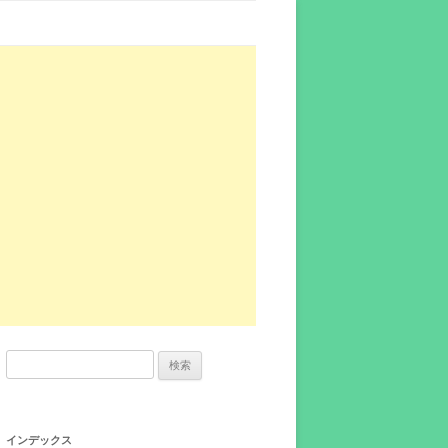
検
索:
インデックス