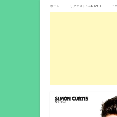
歌詞紹介、映画の主題歌とその和訳。リク
エイカシ | 洋楽歌
ホーム
リクエスト/CONTACT
こ