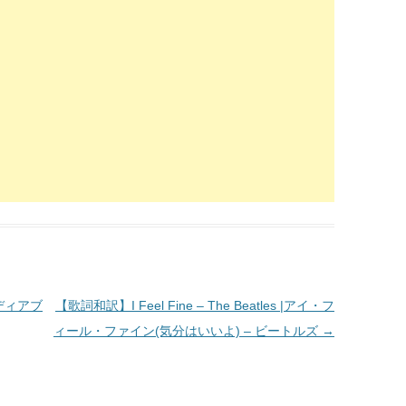
 |ディアブ
【歌詞和訳】I Feel Fine – The Beatles |アイ・フ
ィール・ファイン(気分はいいよ) – ビートルズ
→