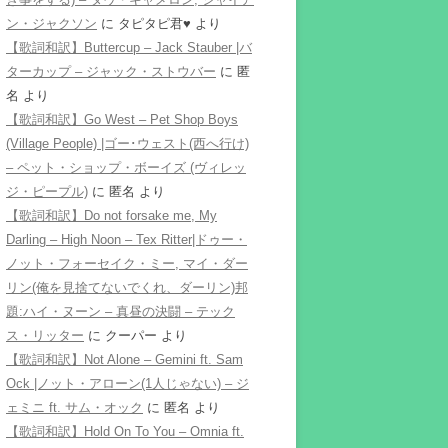
ン・ジャクソン
に
タピタピ君♥️
より
【歌詞和訳】Buttercup – Jack Stauber |バ
ターカップ – ジャック・ストウバー
に
匿
名
より
【歌詞和訳】Go West – Pet Shop Boys
(Village People) |ゴー･ウェスト(西へ行け)
– ペット・ショップ・ボーイズ (ヴィレッ
ジ・ピープル)
に
匿名
より
【歌詞和訳】Do not forsake me, My
Darling – High Noon – Tex Ritter|ドゥー・
ノット・フォーセイク・ミー, マイ・ダー
リン(俺を見捨てないでくれ、ダーリン)邦
題:ハイ・ヌーン – 真昼の決闘 – テック
ス・リッター
に
クーパー
より
【歌詞和訳】Not Alone – Gemini ft. Sam
Ock |ノット・アローン(1人じゃない) – ジ
ェミニ ft. サム・オック
に
匿名
より
【歌詞和訳】Hold On To You – Omnia ft.