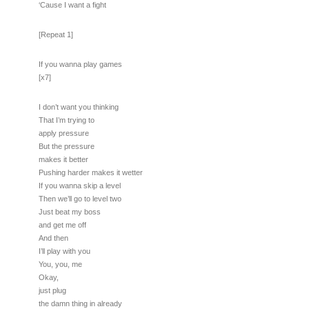
‘Cause I want a fight
[Repeat 1]
If you wanna play games
[x7]
I don’t want you thinking
That I’m trying to
apply pressure
But the pressure
makes it better
Pushing harder makes it wetter
If you wanna skip a level
Then we’ll go to level two
Just beat my boss
and get me off
And then
I’ll play with you
You, you, me
Okay,
just plug
the damn thing in already