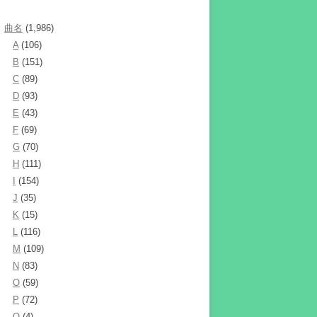
曲名
(1,986)
A
(106)
B
(151)
C
(89)
D
(93)
E
(43)
F
(69)
G
(70)
H
(111)
I
(154)
J
(35)
K
(15)
L
(116)
M
(109)
N
(83)
O
(59)
P
(72)
Q
(4)