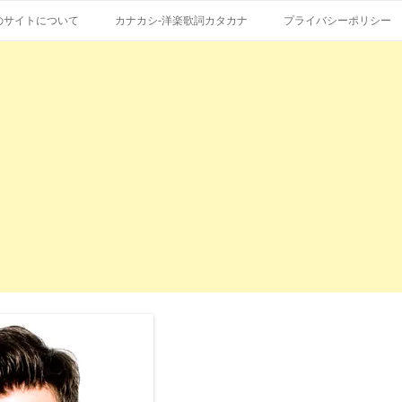
コ
エストも受付。
詞の和訳、英語の意味、読み方
ン
のサイトについて
カナカシ-洋楽歌詞カタカナ
プライバシーポリシー
テ
ン
ツ
へ
ス
キ
ッ
プ