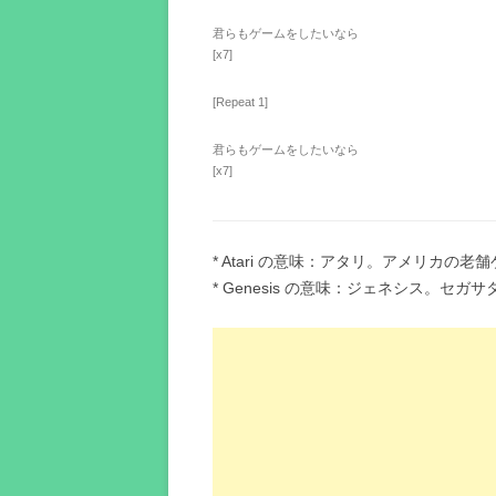
君らもゲームをしたいなら
[x7]
[Repeat 1]
君らもゲームをしたいなら
[x7]
* Atari の意味：アタリ。アメリカの
* Genesis の意味：ジェネシス。セ