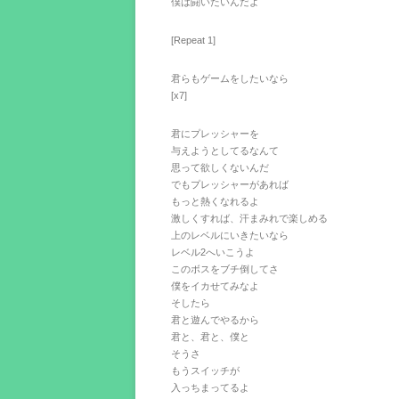
僕は闘いたいんだよ
[Repeat 1]
君らもゲームをしたいなら
[x7]
君にプレッシャーを
与えようとしてるなんて
思って欲しくないんだ
でもプレッシャーがあれば
もっと熱くなれるよ
激しくすれば、汗まみれで楽しめる
上のレベルにいきたいなら
レベル2へいこうよ
このボスをブチ倒してさ
僕をイカせてみなよ
そしたら
君と遊んでやるから
君と、君と、僕と
そうさ
もうスイッチが
入っちまってるよ