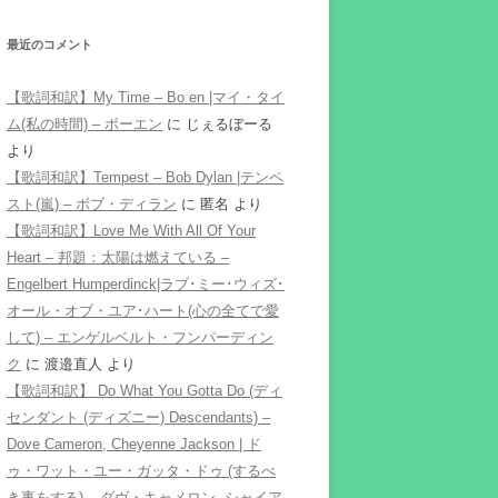
最近のコメント
【歌詞和訳】My Time – Bo en |マイ・タイ
ム(私の時間) – ボーエン
に
じぇるぼーる
より
【歌詞和訳】Tempest – Bob Dylan |テンペ
スト(嵐) – ボブ・ディラン
に
匿名
より
【歌詞和訳】Love Me With All Of Your
Heart – 邦題：太陽は燃えている –
Engelbert Humperdinck|ラブ･ミー･ウィズ･
オール・オブ・ユア･ハート(心の全てで愛
して) – エンゲルベルト・フンパーディン
ク
に
渡邉直人
より
【歌詞和訳】 Do What You Gotta Do (ディ
センダント (ディズニー) Descendants) –
Dove Cameron, Cheyenne Jackson | ド
ゥ・ワット・ユー・ガッタ・ドゥ (するべ
き事をする) – ダヴ・キャメロン, シャイア