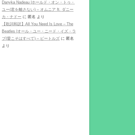
Danyka Nadeau |ホールド・オン・トゥ・
ユー(君を離さない) – オムニア ft. ダニー
カ・ナドー
に
匿名
より
【歌詞和訳】All You Need Is Love – The
Beatles |オール・ユー・ニード・イズ・ラ
ブ(愛こそはすべて) – ビートルズ
に
匿名
より