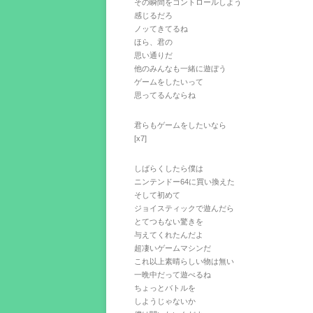
その瞬間をコントロールしよう
感じるだろ
ノッてきてるね
ほら、君の
思い通りだ
他のみんなも一緒に遊ぼう
ゲームをしたいって
思ってるんならね
君らもゲームをしたいなら
[x7]
しばらくしたら僕は
ニンテンドー64に買い換えた
そして初めて
ジョイスティックで遊んだら
とてつもない驚きを
与えてくれたんだよ
超凄いゲームマシンだ
これ以上素晴らしい物は無い
一晩中だって遊べるね
ちょっとバトルを
しようじゃないか