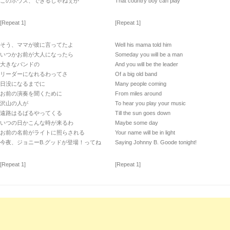
このボウズ、できるじゃねぇか
That country boy can play
[Repeat 1]
[Repeat 1]
そう、ママが彼に言ってたよ
Well his mama told him
いつかお前が大人になったら
Someday you will be a man
大きなバンドの
And you will be the leader
リーダーになれるわってさ
Of a big old band
日没になるまでに
Many people coming
お前の演奏を聞くために
From miles around
沢山の人が
To hear you play your music
遠路はるばるやってくる
Till the sun goes down
いつの日かこんな時が来るわ
Maybe some day
お前の名前がライトに照らされる
Your name will be in light
今夜、ジョニーB.グッドが登場！ってね
Saying Johnny B. Goode tonight!
[Repeat 1]
[Repeat 1]