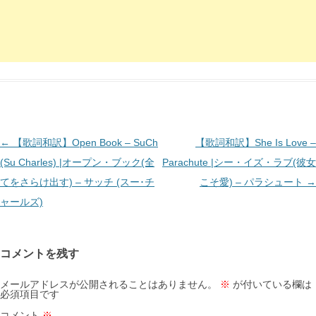
投
←
【歌詞和訳】Open Book – SuCh
【歌詞和訳】She Is Love –
稿
(Su Charles) |オープン・ブック(全
Parachute |シー・イズ・ラブ(彼女
ナ
てをさらけ出す) – サッチ (スー･チ
こそ愛) – パラシュート
→
ビ
ャールズ)
ゲ
ー
コメントを残す
シ
ョ
メールアドレスが公開されることはありません。
※
が付いている欄は
必須項目です
ン
コメント
※