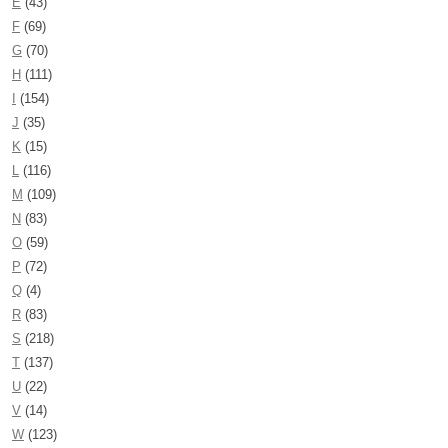
E
(43)
F
(69)
G
(70)
H
(111)
I
(154)
J
(35)
K
(15)
L
(116)
M
(109)
N
(83)
O
(59)
P
(72)
Q
(4)
R
(83)
S
(218)
T
(137)
U
(22)
V
(14)
W
(123)