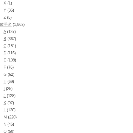
X
(1)
Y
(35)
Z
(5)
歌手名
(1,962)
A
(137)
B
(367)
C
(181)
D
(116)
E
(108)
F
(76)
G
(62)
H
(69)
I
(25)
J
(128)
K
(97)
L
(120)
M
(220)
N
(46)
O
(50)