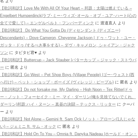
名
より
【歌詞和訳】Love Me With All Of Your Heart – 邦題：太陽は燃えている –
Engelbert Humperdinck|ラブ･ミー･ウィズ･オール・オブ・ユア･ハート(心の
全てで愛して) – エンゲルベルト・フンパーディンク
に
渡邉直人
より
【歌詞和訳】 Do What You Gotta Do (ディセンダント (ディズニー)
Descendants) – Dove Cameron, Cheyenne Jackson | ドゥ・ワット・ユー・
ガッタ・ドゥ (するべき事をする) – ダヴ・キャメロン, シャイアン・ジャク
ソン
に
タピタピ君♥️
より
【歌詞和訳】Buttercup – Jack Stauber |バターカップ – ジャック・ストウバ
ー
に
匿名
より
【歌詞和訳】Go West – Pet Shop Boys (Village People) |ゴー･ウェスト(西
へ行け) – ペット・ショップ・ボーイズ (ヴィレッジ・ピープル)
に
匿名
より
【歌詞和訳】Do not forsake me, My Darling – High Noon – Tex Ritter|ドゥ
ー・ノット・フォーセイク・ミー, マイ・ダーリン(俺を見捨てないでくれ、
ダーリン)邦題:ハイ・ヌーン – 真昼の決闘 – テックス・リッター
に
クーパ
ー
より
【歌詞和訳】Not Alone – Gemini ft. Sam Ock |ノット・アローン(1人じゃな
い) – ジェミニ ft. サム・オック
に
匿名
より
【歌詞和訳】Hold On To You – Omnia ft. Danyka Nadeau |ホールド・オン・