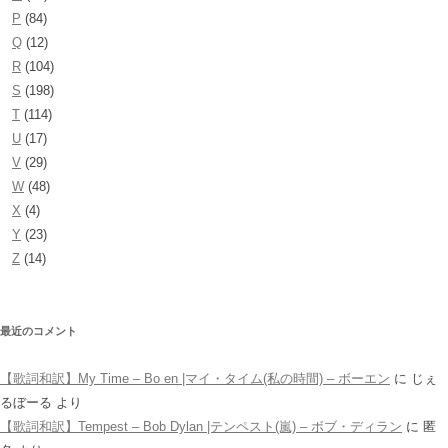
P
(84)
Q
(12)
R
(104)
S
(198)
T
(114)
U
(17)
V
(29)
W
(48)
X
(4)
Y
(23)
Z
(14)
最近のコメント
【歌詞和訳】My Time – Bo en |マイ・タイム(私の時間) – ボーエン
に
じぇ
るぼーる
より
【歌詞和訳】Tempest – Bob Dylan |テンペスト(嵐) – ボブ・ディラン
に
匿