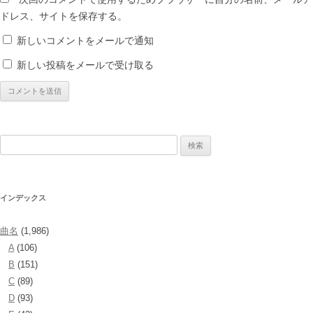
ドレス、サイトを保存する。
新しいコメントをメールで通知
新しい投稿をメールで受け取る
検
索:
インデックス
曲名
(1,986)
A
(106)
B
(151)
C
(89)
D
(93)