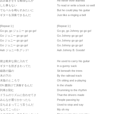
読み書きをする勉強なんか
He never ever learned
した事もない
To read or write a book so well
でもベルを鳴らすみたいに
But he could play his guitar
ギターを演奏できるんだ
Just like a-ringing a bell
[Repeat 1:]
[Repeat 1:]
Go go, go ジョニー go go go!
Go go, go Johnny go go go!
Go ジョニー go go go!
Go Johnny go go go!
Go ジョニー go go go!
Go Johnny go go go!
Go ジョニー go go go!
Go Johnny go go go!
Aah ジョニーB.グッド!
Aah Johnny B. Goode!
彼は粗末な袋に入れて
He used to carry his guitar
ギターを担ぎまわってた
In a gunny sack
線路の脇の
Sit beneath the trees
木の下の
By the railroad track
木陰のところで
Oh sitting and a-playing
Oh 腰掛けて演奏するんだ
In the shade
列車が刻む
Drumming to the rhythm
ドラムのリズムに合わせてさ
That the drivers made
みんなが通りかかったら
People passing by
立ち止まってこう言うんだ
Used to stop and say
なんてこったい
My oh my