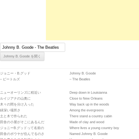
ジョニー・B.グッド
Johnny B. Goode
– ビートルズ
– The Beatles
ニューオーリンズに程近い
Deep down in Louisianna
ルイジアナの山奥に
Close to New Orleans
木々の間を分け入った
Way back up in the woods
緑深い場所さ
Among the evergreens
土と木で作られた
There stand a country cabin
田舎の小屋がそこにあるんだ
Made of clay and wood
ジョニーB.グッドって名前の
Where lives a young country boy
田舎のボウヤが住んでるのさ
Named Johnny B. Goode