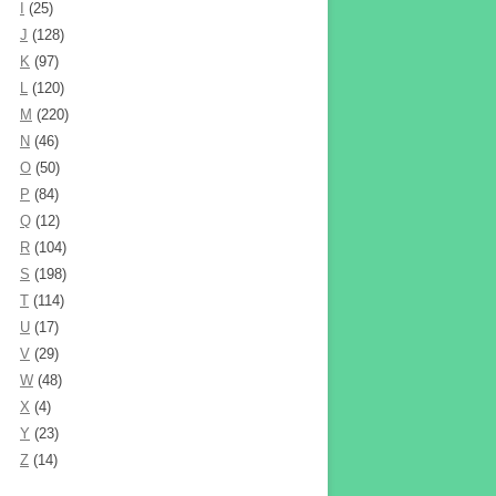
I
(25)
J
(128)
K
(97)
L
(120)
M
(220)
N
(46)
O
(50)
P
(84)
Q
(12)
R
(104)
S
(198)
T
(114)
U
(17)
V
(29)
W
(48)
X
(4)
Y
(23)
Z
(14)