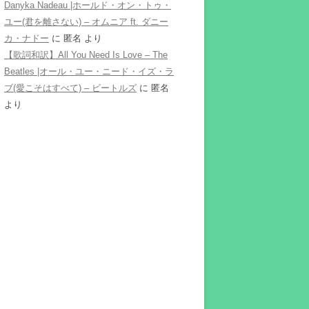
Danyka Nadeau |ホールド・オン・トゥ・
ユー(君を離さない) – オムニア ft. ダニー
カ・ナドー
に
匿名
より
【歌詞和訳】All You Need Is Love – The
Beatles |オール・ユー・ニード・イズ・ラ
ブ(愛こそはすべて) – ビートルズ
に
匿名
より