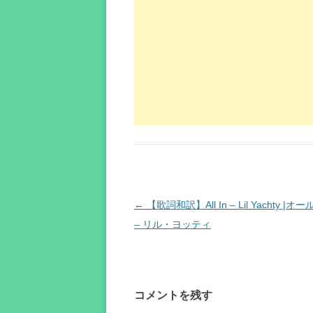
投
←
【歌詞和訳】All In – Lil Yachty |
稿
– リル・ヨッティ
ナ
ビ
ゲ
コメントを残す
ー