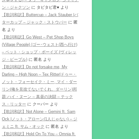
ン・ジャクソン
に
タピタピ君♥️
より
【歌詞和訳】Buttercup – Jack Stauber |バ
ターカップ – ジャック・ストウバー
に
匿
名
より
【歌詞和訳】Go West – Pet Shop Boys
(Village People) |ゴー･ウェスト(西へ行け)
– ペット・ショップ・ボーイズ (ヴィレッ
ジ・ピープル)
に
匿名
より
【歌詞和訳】Do not forsake me, My
Darling – High Noon – Tex Ritter|ドゥー・
ノット・フォーセイク・ミー, マイ・ダー
リン(俺を見捨てないでくれ、ダーリン)邦
題:ハイ・ヌーン – 真昼の決闘 – テック
ス・リッター
に
クーパー
より
【歌詞和訳】Not Alone – Gemini ft. Sam
Ock |ノット・アローン(1人じゃない) – ジ
ェミニ ft. サム・オック
に
匿名
より
【歌詞和訳】Hold On To You – Omnia ft.