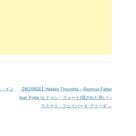
オール・イン
【歌詞和訳】Hidden Thoughts – Rasmus Faber
feat. Frida |ヒドゥン・スォート(隠された思い) –
ラスマス・フェイバー ft. フリーダ
→