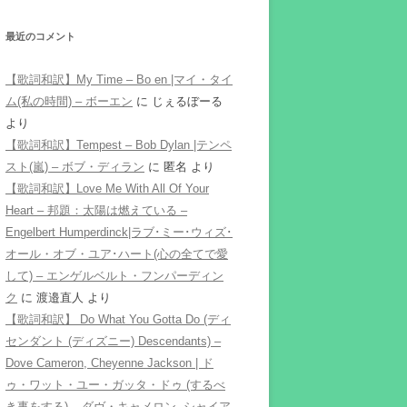
最近のコメント
【歌詞和訳】My Time – Bo en |マイ・タイ
ム(私の時間) – ボーエン
に
じぇるぼーる
より
【歌詞和訳】Tempest – Bob Dylan |テンペ
スト(嵐) – ボブ・ディラン
に
匿名
より
【歌詞和訳】Love Me With All Of Your
Heart – 邦題：太陽は燃えている –
Engelbert Humperdinck|ラブ･ミー･ウィズ･
オール・オブ・ユア･ハート(心の全てで愛
して) – エンゲルベルト・フンパーディン
ク
に
渡邉直人
より
【歌詞和訳】 Do What You Gotta Do (ディ
センダント (ディズニー) Descendants) –
Dove Cameron, Cheyenne Jackson | ド
ゥ・ワット・ユー・ガッタ・ドゥ (するべ
き事をする) – ダヴ・キャメロン, シャイア