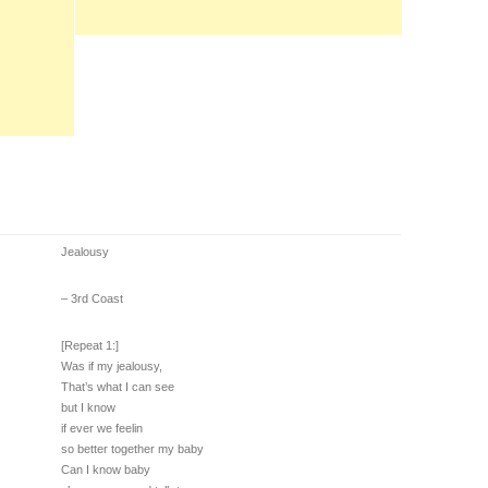
Jealousy
– 3rd Coast
[Repeat 1:]
Was if my jealousy,
That’s what I can see
but I know
if ever we feelin
so better together my baby
Can I know baby