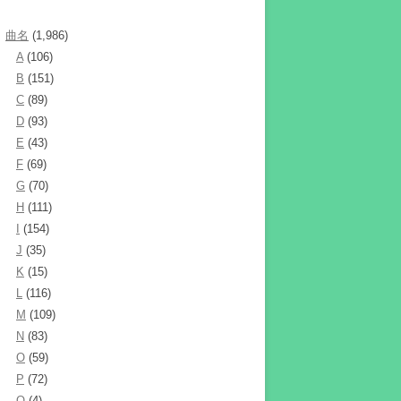
曲名
(1,986)
A
(106)
B
(151)
C
(89)
D
(93)
E
(43)
F
(69)
G
(70)
H
(111)
I
(154)
J
(35)
K
(15)
L
(116)
M
(109)
N
(83)
O
(59)
P
(72)
Q
(4)