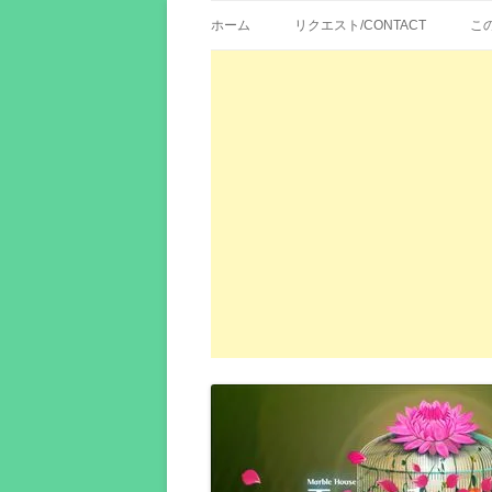
歌詞紹介、映画の主題歌とその和訳。リク
エイカシ | 洋楽歌
ホーム
リクエスト/CONTACT
こ