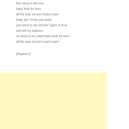
flow deep in the sea
baby look for love
all the way we just coast coast
baby girl I know you want
you went to me showin’ signs of love
and tell my jealousy
so deep in my mind that’s look for love
all the way we just coast coast
[Repeat 1]