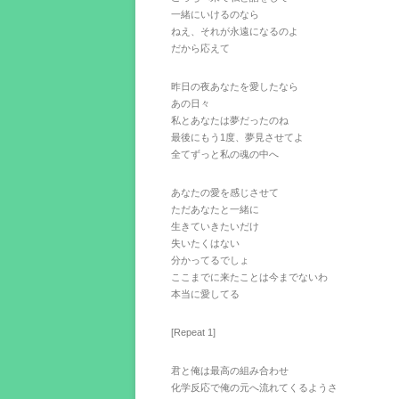
一緒にいけるのなら
ねえ、それが永遠になるのよ
だから応えて
昨日の夜あなたを愛したなら
あの日々
私とあなたは夢だったのね
最後にもう1度、夢見させてよ
全てずっと私の魂の中へ
あなたの愛を感じさせて
ただあなたと一緒に
生きていきたいだけ
失いたくはない
分かってるでしょ
ここまでに来たことは今までないわ
本当に愛してる
[Repeat 1]
君と俺は最高の組み合わせ
化学反応で俺の元へ流れてくるようさ