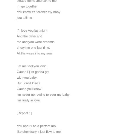
please come and talk to me
If I go together
You know it’s forever my baby
just tell me
If I love you last night
And the days and
me and you were dreamin
show me one last time,
All the ways into my soul
Let me feel you lovin
Cause I just gonna get
with you baby
But I can’t lose it
Cause you knew
I’m never go rowing to ever my baby
I’m really in love
[Repeat 1]
You and I’ll be a perfect mix
like chemistry it just flow to me