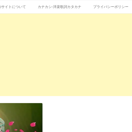
コ
エストも受付。
詞の和訳、英語の意味、読み方
ン
のサイトについて
カナカシ-洋楽歌詞カタカナ
プライバシーポリシー
テ
ン
ツ
へ
ス
キ
ッ
プ