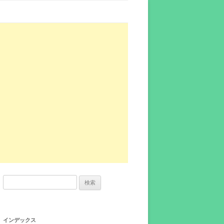
検
索:
インデックス