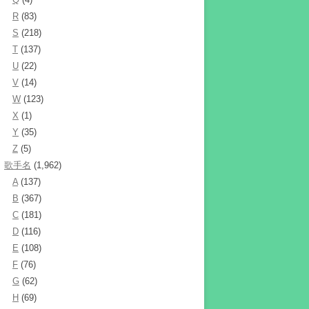
R
(83)
S
(218)
T
(137)
U
(22)
V
(14)
W
(123)
X
(1)
Y
(35)
Z
(5)
歌手名
(1,962)
A
(137)
B
(367)
C
(181)
D
(116)
E
(108)
F
(76)
G
(62)
H
(69)