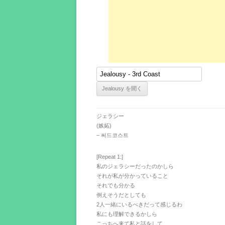
ジェラシー
(嫉妬)
– 써드코스트
[Repeat 1:]
私のジェラシーだったのかしら
それが私が分かっていること
それでも分かる
例えそうだとしても
2人一緒にいるべきだって感じるわ
私にも理解できるかしら
こっちへ来て私と話をして