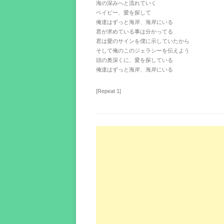
海の深みへと流れていく
ベイビー、愛を探して
俺達はずっと海岸、海岸にいる
君が求めている事は分かってる
君は愛のサインを僕に示していたから
そして俺のこのジェラシーを伝えよう
頭の奥深くに、愛を探している
俺達はずっと海岸、海岸にいる
[Repeat 1]