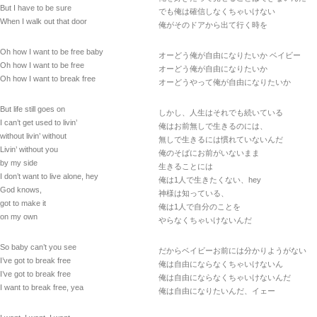
But I have to be sure
でも俺は確信しなくちゃいけない
When I walk out that door
俺がそのドアから出て行く時を
Oh how I want to be free baby
オーどう俺が自由になりたいか ベイビー
Oh how I want to be free
オーどう俺が自由になりたいか
Oh how I want to break free
オーどうやって俺が自由になりたいか
But life still goes on
しかし、人生はそれでも続いている
I can’t get used to livin’
俺はお前無しで生きるのには、
without livin’ without
無しで生きるには慣れていないんだ
Livin’ without you
俺のそばにお前がいないまま
by my side
生きることには
I don’t want to live alone, hey
俺は1人で生きたくない、hey
God knows,
神様は知っている、
got to make it
俺は1人で自分のことを
on my own
やらなくちゃいけないんだ
So baby can’t you see
だからベイビーお前には分かりようがない
I’ve got to break free
俺は自由にならなくちゃいけないん
I’ve got to break free
俺は自由にならなくちゃいけないんだ
I want to break free, yea
俺は自由になりたいんだ、イェー