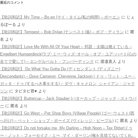
最近のコメント
【歌詞和訳】My Time – Bo en |マイ・タイム(私の時間) – ボーエン
に
じぇ
るぼーる
より
【歌詞和訳】Tempest – Bob Dylan |テンペスト(嵐) – ボブ・ディラン
に
匿
名
より
【歌詞和訳】Love Me With All Of Your Heart – 邦題：太陽は燃えている –
Engelbert Humperdinck|ラブ･ミー･ウィズ･オール・オブ・ユア･ハート(心の
全てで愛して) – エンゲルベルト・フンパーディンク
に
渡邉直人
より
【歌詞和訳】 Do What You Gotta Do (ディセンダント (ディズニー)
Descendants) – Dove Cameron, Cheyenne Jackson | ドゥ・ワット・ユー・
ガッタ・ドゥ (するべき事をする) – ダヴ・キャメロン, シャイアン・ジャク
ソン
に
タピタピ君♥️
より
【歌詞和訳】Buttercup – Jack Stauber |バターカップ – ジャック・ストウバ
ー
に
匿名
より
【歌詞和訳】Go West – Pet Shop Boys (Village People) |ゴー･ウェスト(西
へ行け) – ペット・ショップ・ボーイズ (ヴィレッジ・ピープル)
に
匿名
より
【歌詞和訳】Do not forsake me, My Darling – High Noon – Tex Ritter|ドゥ
ー・ノット・フォーセイク・ミー, マイ・ダーリン(俺を見捨てないでくれ、