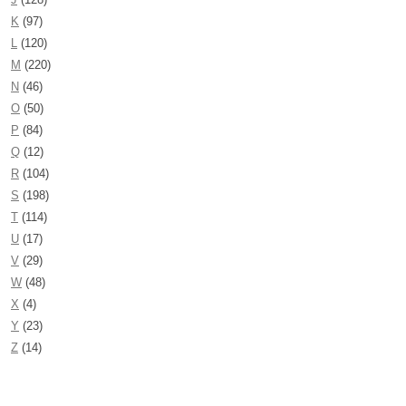
K
(97)
L
(120)
M
(220)
N
(46)
O
(50)
P
(84)
Q
(12)
R
(104)
S
(198)
T
(114)
U
(17)
V
(29)
W
(48)
X
(4)
Y
(23)
Z
(14)