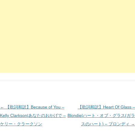
投
←
【歌詞和訳】Because of You –
【歌詞和訳】Heart Of Glass –
稿
Kelly Clarkson|あなたのおかげで –
Blondie|ハート・オブ・グラス(ガラ
ナ
ケリー・クラークソン
スのハート) – ブロンディ
→
ビ