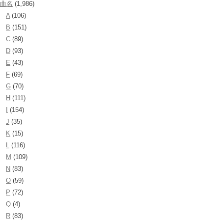
曲名
(1,986)
A
(106)
B
(151)
C
(89)
D
(93)
E
(43)
F
(69)
G
(70)
H
(111)
I
(154)
J
(35)
K
(15)
L
(116)
M
(109)
N
(83)
O
(59)
P
(72)
Q
(4)
R
(83)