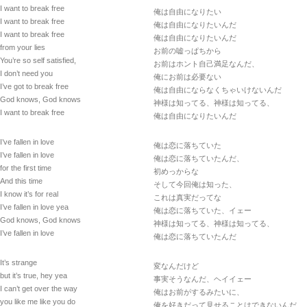
I want to break free
俺は自由になりたい
I want to break free
俺は自由になりたいんだ
I want to break free
俺は自由になりたいんだ
from your lies
お前の嘘っぱちから
You’re so self satisfied,
お前はホント自己満足なんだ、
I don’t need you
俺にお前は必要ない
I’ve got to break free
俺は自由にならなくちゃいけないんだ
God knows, God knows
神様は知ってる、神様は知ってる、
I want to break free
俺は自由になりたいんだ
I’ve fallen in love
俺は恋に落ちていた
I’ve fallen in love
俺は恋に落ちていたんだ、
for the first time
初めっからな
And this time
そして今回俺は知った、
I know it’s for real
これは真実だってな
I’ve fallen in love yea
俺は恋に落ちていた、イェー
God knows, God knows
神様は知ってる、神様は知ってる、
I’ve fallen in love
俺は恋に落ちていたんだ
It’s strange
変なんだけど
but it’s true, hey yea
事実そうなんだ、ヘイイェー
I can’t get over the way
俺はお前がするみたいに、
you like me like you do
俺を好きだって見せることはできないんだ