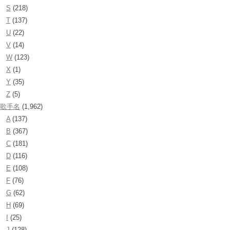
S
(218)
T
(137)
U
(22)
V
(14)
W
(123)
X
(1)
Y
(35)
Z
(5)
歌手名
(1,962)
A
(137)
B
(367)
C
(181)
D
(116)
E
(108)
F
(76)
G
(62)
H
(69)
I
(25)
J
(128)