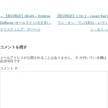
投
←
【歌詞和訳】Alright – Kristinia
【歌詞和訳】1 On 1 – Leven Kali |
稿
DeBarge |オールライト(大丈夫) –
ワン・オン・ワン(1対1) – レヴィ
ナ
クリスティニア・デバージ
ン・カリ
→
ビ
ゲ
コメントを残す
ー
シ
メールアドレスが公開されることはありません。
※
が付いている欄は
必須項目です
ョ
コメント
※
ン