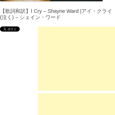
【歌詞和訳】I Cry – Shayne Ward |アイ・クライ
(泣く) – シェイン・ワード