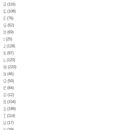
D
(116)
E
(108)
F
(76)
G
(62)
H
(69)
I
(25)
J
(128)
K
(97)
L
(120)
M
(220)
N
(46)
O
(50)
P
(84)
Q
(12)
R
(104)
S
(198)
T
(114)
U
(17)
V
(29)