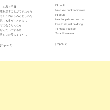
If I could
もし君を明日
have you back tomorrow
連れ戻すことができたなら
If I could
もしこの苦しみと悲しみを
lose the pain and sorrow
捨てる事ができたなら
I would do just anything
君に会うためなら
To make you see
なんだってするさ
You still love me
君をまだ愛してるから
[Repeat 2]
[Repeat 2]