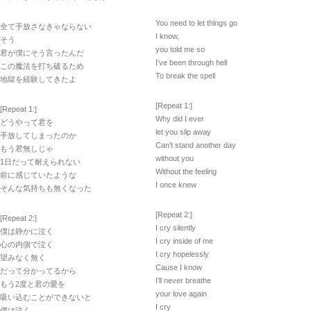
You need to let things go
全て手放さなきゃならない
I know,
そう
you told me so
君が僕にそう言ったんだ
I’ve been through hell
この魔法を打ち破るため
To break the spell
地獄を経験してきたよ
[Repeat 1:]
[Repeat 1:]
Why did I ever
どうやって君を
let you slip away
手放してしまったのか
Can’t stand another day
もう君無しじゃ
without you
1日だって耐えられない
Without the feeling
前に感じていたような
I once knew
そんな気持ちも無くなった
[Repeat 2:]
[Repeat 2:]
I cry silently
僕は静かに泣く
I cry inside of me
心の内側で泣く
I cry hopelessly
望みなく無く
Cause I know
だって分かってるから
I’ll never breathe
もう2度と君の愛を
your love again
吸い込むことができないと
I cry
僕は泣く