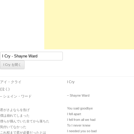
アイ・クライ
I Cry
(泣く)
– Shayne Ward
– シェイン・ワード
You said goodbye
君がさよならを告げ
I fell apart
僕は崩れてしまった
I fell from all we had
僕らが掴んでいた全てから落ちた
To I never knew
気付いてなかった
I needed you so bad
これ程まで君が必要だったとは