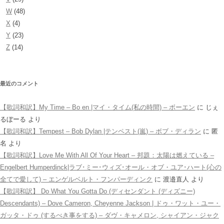
W
(48)
X
(4)
Y
(23)
Z
(14)
最近のコメント
【歌詞和訳】My Time – Bo en |マイ・タイム(私の時間) – ボーエン
に
じぇ
るぼーる
より
【歌詞和訳】Tempest – Bob Dylan |テンペスト(嵐) – ボブ・ディラン
に
匿
名
より
【歌詞和訳】Love Me With All Of Your Heart – 邦題：太陽は燃えている –
Engelbert Humperdinck|ラブ･ミー･ウィズ･オール・オブ・ユア･ハート(心の
全てで愛して) – エンゲルベルト・フンパーディンク
に
渡邉直人
より
【歌詞和訳】 Do What You Gotta Do (ディセンダント (ディズニー)
Descendants) – Dove Cameron, Cheyenne Jackson | ドゥ・ワット・ユー・
ガッタ・ドゥ (するべき事をする) – ダヴ・キャメロン, シャイアン・ジャク