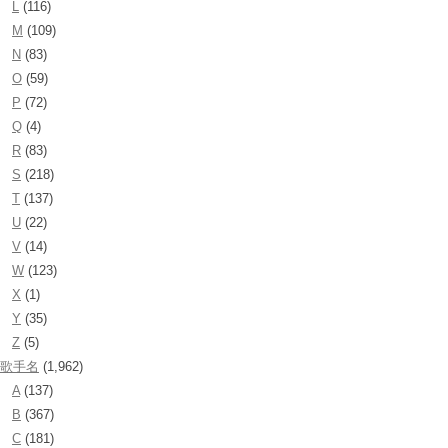
L
(116)
M
(109)
N
(83)
O
(59)
P
(72)
Q
(4)
R
(83)
S
(218)
T
(137)
U
(22)
V
(14)
W
(123)
X
(1)
Y
(35)
Z
(5)
歌手名
(1,962)
A
(137)
B
(367)
C
(181)