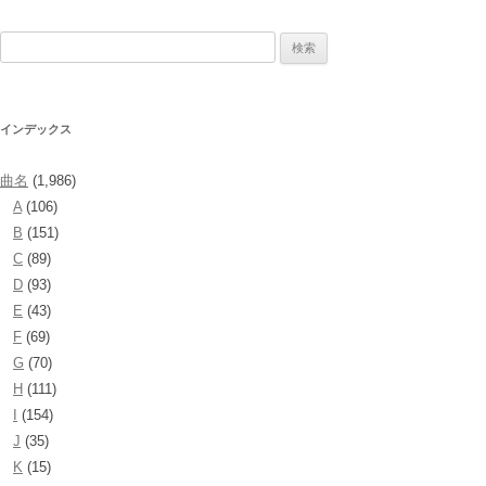
検
索:
インデックス
曲名
(1,986)
A
(106)
B
(151)
C
(89)
D
(93)
E
(43)
F
(69)
G
(70)
H
(111)
I
(154)
J
(35)
K
(15)