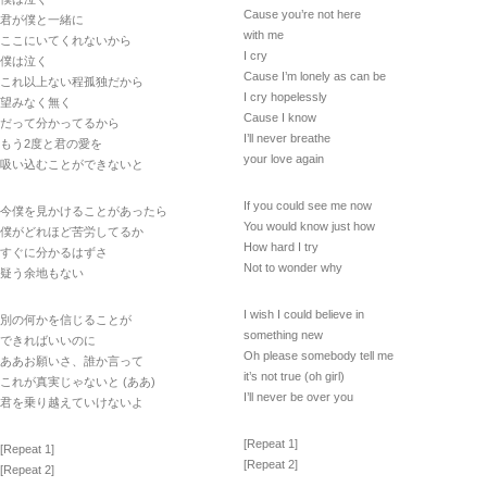
Cause you’re not here
君が僕と一緒に
with me
ここにいてくれないから
I cry
僕は泣く
Cause I’m lonely as can be
これ以上ない程孤独だから
I cry hopelessly
望みなく無く
Cause I know
だって分かってるから
I’ll never breathe
もう2度と君の愛を
your love again
吸い込むことができないと
If you could see me now
今僕を見かけることがあったら
You would know just how
僕がどれほど苦労してるか
How hard I try
すぐに分かるはずさ
Not to wonder why
疑う余地もない
I wish I could believe in
別の何かを信じることが
something new
できればいいのに
Oh please somebody tell me
ああお願いさ、誰か言って
it’s not true (oh girl)
これが真実じゃないと (ああ)
I’ll never be over you
君を乗り越えていけないよ
[Repeat 1]
[Repeat 1]
[Repeat 2]
[Repeat 2]