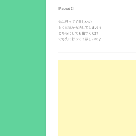
[Repeat 1]
先に行ってて欲しいの
もう記憶から消してしまおう
どちらにしても傷つくだけ
でも先に行ってて欲しいのよ