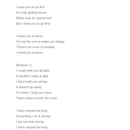
I want you to go first
It’s only getting worse
Either way it’s gonna hurt
But I want you to go first
I need you to leave
I’m not the one to make you happy
There’s no room to breathe
I need you to leave
[Repeat 1:]
I could hold you all night
It wouldn’t make it right
I have held you all day
It doesn’t go away
It’s when I hold you close
That’s when it hurts the most
I have stayed too long
Everything I do is wrong
I am not that strong
I have stayed too long