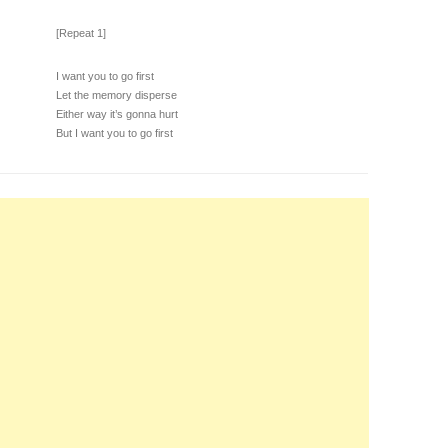
[Repeat 1]
I want you to go first
Let the memory disperse
Either way it’s gonna hurt
But I want you to go first