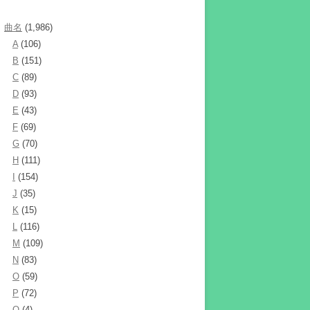
曲名
(1,986)
A
(106)
B
(151)
C
(89)
D
(93)
E
(43)
F
(69)
G
(70)
H
(111)
I
(154)
J
(35)
K
(15)
L
(116)
M
(109)
N
(83)
O
(59)
P
(72)
Q
(4)