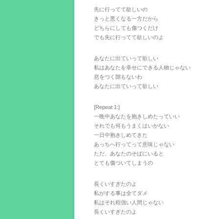
先に行ってて欲しいの
きっと悪くなる一方だから
どちらにしても傷つくだけ
でも先に行ってて欲しいのよ
あなたに出ていって欲しい
私はあなたを幸せにできる人物じゃない
息をつく隙もないわ
あなたに出ていって欲しい
[Repeat 1:]
一晩中あなたを抱きしめたっていい
それでも何もうまくはいかない
一日中抱きしめてきた
あっちへ行ってって意味じゃない
ただ、あなたのそばにいると
とても傷ついてしまうの
長くいすぎたのよ
私がする事は全てダメ
私はそれ程強い人間じゃない
長くいすぎたのよ