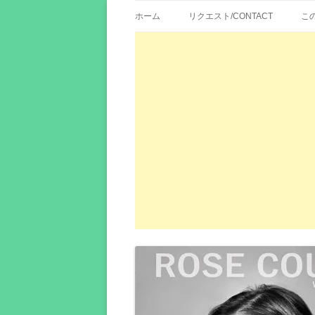
歌詞紹介、映画の主題歌とその和訳。リク
エイカシ | 洋楽歌
ホーム
リクエスト/CONTACT
こ