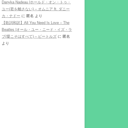
Danyka Nadeau |ホールド・オン・トゥ・
ユー(君を離さない) – オムニア ft. ダニー
カ・ナドー
に
匿名
より
【歌詞和訳】All You Need Is Love – The
Beatles |オール・ユー・ニード・イズ・ラ
ブ(愛こそはすべて) – ビートルズ
に
匿名
より