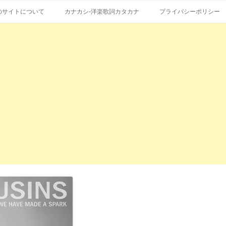
コ
エストも受付。
詞の和訳、英語の意味、読み方
ン
のサイトについて
カナカシ-洋楽歌詞カタカナ
プライバシーポリシー
テ
ン
ツ
へ
ス
キ
ッ
プ