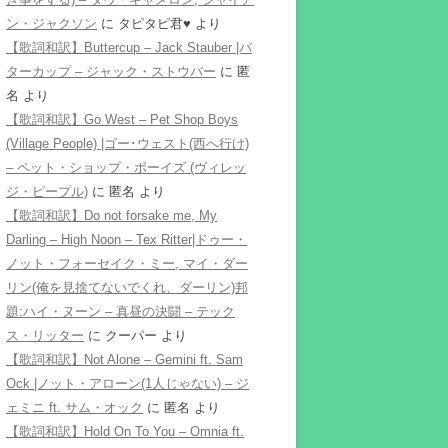
ン・ジャクソン
に
タピタピ君♥️
より
【歌詞和訳】Buttercup – Jack Stauber |バ
ターカップ – ジャック・ストウバー
に
匿
名
より
【歌詞和訳】Go West – Pet Shop Boys
(Village People) |ゴー･ウェスト(西へ行け)
– ペット・ショップ・ボーイズ (ヴィレッ
ジ・ピープル)
に
匿名
より
【歌詞和訳】Do not forsake me, My
Darling – High Noon – Tex Ritter|ドゥー・
ノット・フォーセイク・ミー, マイ・ダー
リン(俺を見捨てないでくれ、ダーリン)邦
題:ハイ・ヌーン – 真昼の決闘 – テック
ス・リッター
に
クーパー
より
【歌詞和訳】Not Alone – Gemini ft. Sam
Ock |ノット・アローン(1人じゃない) – ジ
ェミニ ft. サム・オック
に
匿名
より
【歌詞和訳】Hold On To You – Omnia ft.