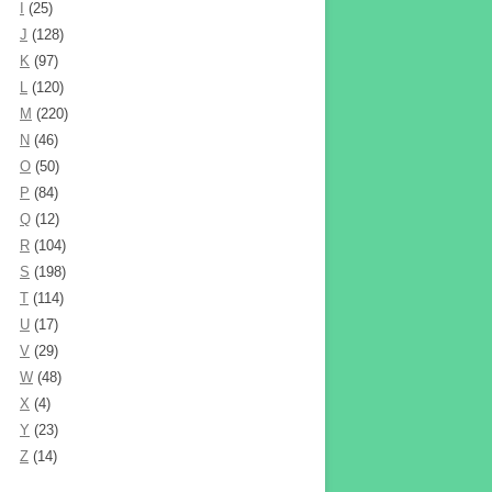
I
(25)
J
(128)
K
(97)
L
(120)
M
(220)
N
(46)
O
(50)
P
(84)
Q
(12)
R
(104)
S
(198)
T
(114)
U
(17)
V
(29)
W
(48)
X
(4)
Y
(23)
Z
(14)