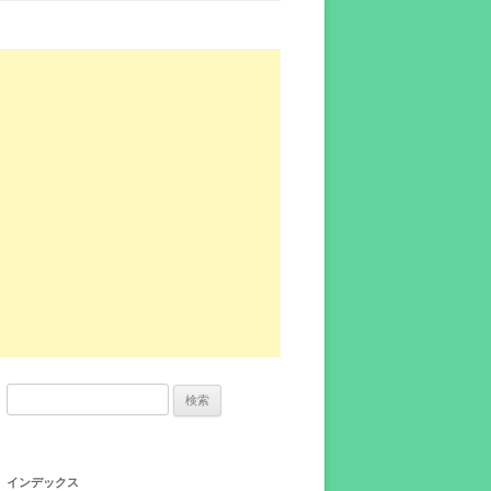
検
索:
インデックス