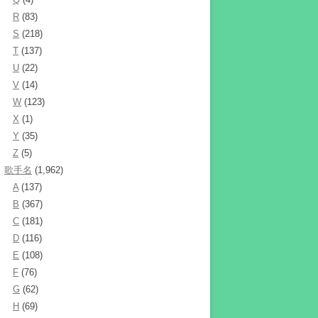
R
(83)
S
(218)
T
(137)
U
(22)
V
(14)
W
(123)
X
(1)
Y
(35)
Z
(5)
歌手名
(1,962)
A
(137)
B
(367)
C
(181)
D
(116)
E
(108)
F
(76)
G
(62)
H
(69)