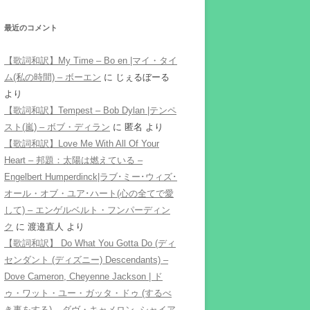
最近のコメント
【歌詞和訳】My Time – Bo en |マイ・タイ
ム(私の時間) – ボーエン
に
じぇるぼーる
より
【歌詞和訳】Tempest – Bob Dylan |テンペ
スト(嵐) – ボブ・ディラン
に
匿名
より
【歌詞和訳】Love Me With All Of Your
Heart – 邦題：太陽は燃えている –
Engelbert Humperdinck|ラブ･ミー･ウィズ･
オール・オブ・ユア･ハート(心の全てで愛
して) – エンゲルベルト・フンパーディン
ク
に
渡邉直人
より
【歌詞和訳】 Do What You Gotta Do (ディ
センダント (ディズニー) Descendants) –
Dove Cameron, Cheyenne Jackson | ド
ゥ・ワット・ユー・ガッタ・ドゥ (するべ
き事をする) – ダヴ・キャメロン, シャイア