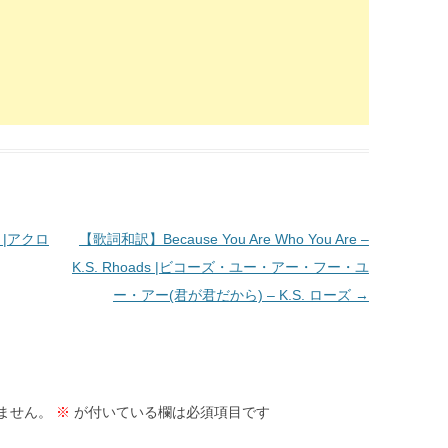
o |アクロ
【歌詞和訳】Because You Are Who You Are –
K.S. Rhoads |ビコーズ・ユー・アー・フー・ユ
ー・アー(君が君だから) – K.S. ローズ
→
ません。
※
が付いている欄は必須項目です