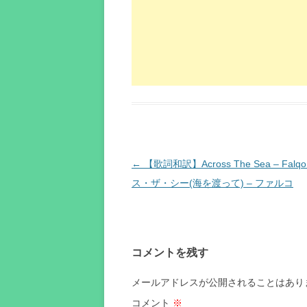
投
←
【歌詞和訳】Across The Sea – Falq
稿
ス・ザ・シー(海を渡って) – ファルコ
ナ
ビ
ゲ
コメントを残す
ー
シ
メールアドレスが公開されることはあり
ョ
コメント
※