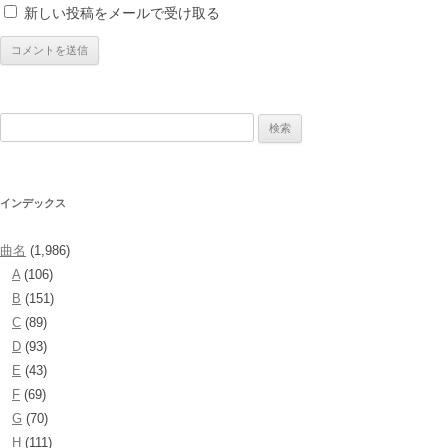
新しい投稿をメールで受け取る
検
索:
インデックス
曲名
(1,986)
A
(106)
B
(151)
C
(89)
D
(93)
E
(43)
F
(69)
G
(70)
H
(111)