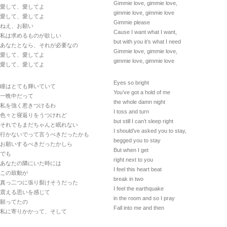
Gimmie love, gimmie love,
愛して、愛してよ
gimmie love, gimmie love
愛して、愛してよ
Gimmie please
ねえ、お願い
Cause I want what I want,
私は求めるものが欲しい
but with you it’s what I need
あなたとなら、それが必要なの
Gimmie love, gimmie love,
愛して、愛してよ
gimmie love, gimmie love
愛して、愛してよ
Eyes so bright
瞳はとても輝いていて
You’ve got a hold of me
一晩中だって
the whole damn night
私を強く惹きつけるわ
I toss and turn
色々と寝返りをうつけれど
but still I can’t sleep right
それでもまだちゃんと眠れない
I should’ve asked you to stay,
行かないでって言うべきだったかも
begged you to stay
お願いするべきだったかしら
But when I get
でも
right next to you
あなたの隣にいた時には
I feel this heart beat
この鼓動が
break in two
真っ二つに張り裂けそうだった
I feel the earthquake
震える思いを感じて
in the room and so I pray
願ってたの
Fall into me and then
私に寄りかかって、そして