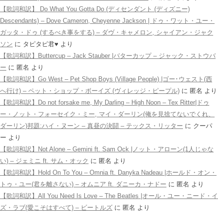
【歌詞和訳】 Do What You Gotta Do (ディセンダント (ディズニー)
Descendants) – Dove Cameron, Cheyenne Jackson | ドゥ・ワット・ユー・
ガッタ・ドゥ (するべき事をする) – ダヴ・キャメロン, シャイアン・ジャク
ソン
に
タピタピ君♥️
より
【歌詞和訳】Buttercup – Jack Stauber |バターカップ – ジャック・ストウバ
ー
に
匿名
より
【歌詞和訳】Go West – Pet Shop Boys (Village People) |ゴー･ウェスト(西
へ行け) – ペット・ショップ・ボーイズ (ヴィレッジ・ピープル)
に
匿名
より
【歌詞和訳】Do not forsake me, My Darling – High Noon – Tex Ritter|ドゥ
ー・ノット・フォーセイク・ミー, マイ・ダーリン(俺を見捨てないでくれ、
ダーリン)邦題:ハイ・ヌーン – 真昼の決闘 – テックス・リッター
に
クーパ
ー
より
【歌詞和訳】Not Alone – Gemini ft. Sam Ock |ノット・アローン(1人じゃな
い) – ジェミニ ft. サム・オック
に
匿名
より
【歌詞和訳】Hold On To You – Omnia ft. Danyka Nadeau |ホールド・オン・
トゥ・ユー(君を離さない) – オムニア ft. ダニーカ・ナドー
に
匿名
より
【歌詞和訳】All You Need Is Love – The Beatles |オール・ユー・ニード・イ
ズ・ラブ(愛こそはすべて) – ビートルズ
に
匿名
より