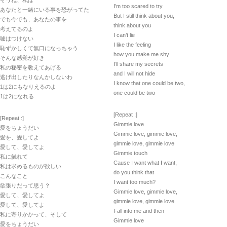
そうね、私は
I’m too scared to try
あなたと一緒にいる事を恐がってた
But I still think about you,
でも今でも、あなたの事を
think about you
考えてるのよ
I can’t lie
嘘はつけない
I like the feeling
恥ずかしくて無口になっちゃう
how you make me shy
そんな感覚が好き
I’ll share my secrets
私の秘密を教えてあげる
and I will not hide
逃げ出したりなんかしないわ
I know that one could be two,
1は2にもなりえるのよ
one could be two
1は2になれる
[Repeat :]
[Repeat :]
Gimmie love
愛をちょうだい
Gimmie love, gimmie love,
愛を、愛してよ
gimmie love, gimmie love
愛して、愛してよ
Gimmie touch
私に触れて
Cause I want what I want,
私は求めるものが欲しい
do you think that
こんなこと
I want too much?
欲張りだって思う？
Gimmie love, gimmie love,
愛して、愛してよ
gimmie love, gimmie love
愛して、愛してよ
Fall into me and then
私に寄りかかって、そして
Gimmie love
愛をちょうだい