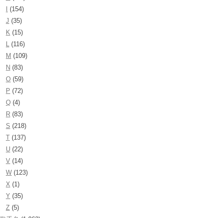
I
(154)
J
(35)
K
(15)
L
(116)
M
(109)
N
(83)
O
(59)
P
(72)
Q
(4)
R
(83)
S
(218)
T
(137)
U
(22)
V
(14)
W
(123)
X
(1)
Y
(35)
Z
(5)