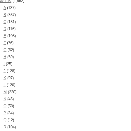
歌手名
(1,962)
A
(137)
B
(367)
C
(181)
D
(116)
E
(108)
F
(76)
G
(62)
H
(69)
I
(25)
J
(128)
K
(97)
L
(120)
M
(220)
N
(46)
O
(50)
P
(84)
Q
(12)
R
(104)