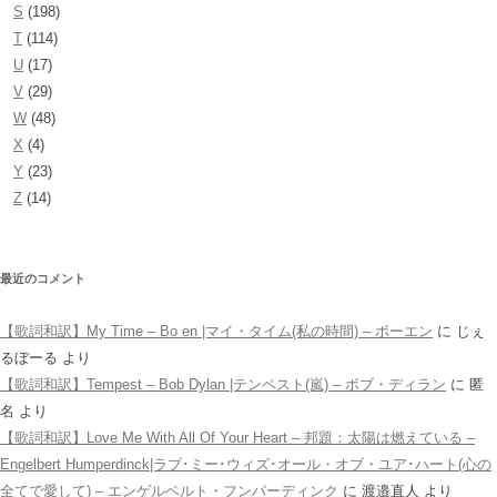
S
(198)
T
(114)
U
(17)
V
(29)
W
(48)
X
(4)
Y
(23)
Z
(14)
最近のコメント
【歌詞和訳】My Time – Bo en |マイ・タイム(私の時間) – ボーエン
に
じぇ
るぼーる
より
【歌詞和訳】Tempest – Bob Dylan |テンペスト(嵐) – ボブ・ディラン
に
匿
名
より
【歌詞和訳】Love Me With All Of Your Heart – 邦題：太陽は燃えている –
Engelbert Humperdinck|ラブ･ミー･ウィズ･オール・オブ・ユア･ハート(心の
全てで愛して) – エンゲルベルト・フンパーディンク
に
渡邉直人
より