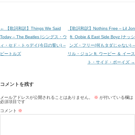
投
←
【歌詞和訳】Things We Said
【歌詞和訳】Nothins Free – Lil Jon
稿
Today – The Beatles |シングス・ウ
ft. Oobie & East Side Boyz |ナッシ
ナ
ィ・セド・トゥデイ(今日の誓い) –
ンズ・フリー(何もタダじゃない) –
ビ
ビートルズ
リル・ジョン ft. ウービー ＆ イース
ゲ
ト・サイド・ボーイズ
→
ー
シ
コメントを残す
ョ
ン
メールアドレスが公開されることはありません。
※
が付いている欄は
必須項目です
コメント
※