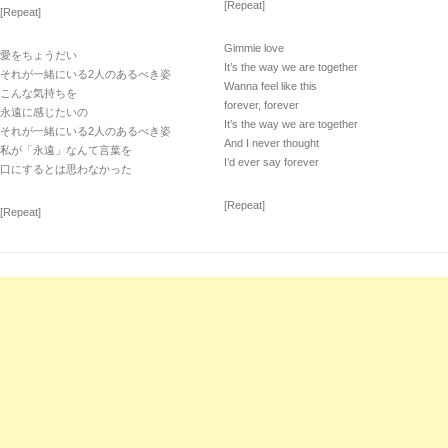
[Repeat]
[Repeat]
Gimmie love
愛をちょうだい
It’s the way we are together
それが一緒にいる2人のあるべき姿
Wanna feel like this
こんな気持ちを
forever, forever
永遠に感じたいの
It’s the way we are together
それが一緒にいる2人のあるべき姿
And I never thought
私が「永遠」なんて言葉を
I’d ever say forever
口にするとは思わなかった
[Repeat]
[Repeat]