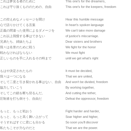
これは夢見る者のために
This one’s for the dreamers,
これは守り抜くもののための、自由
This one’s for the keepers, freedom
この控えめなメッセージを聞け
Hear this humble message
心で語りかけてくる言葉
In heart’s spoken language
正義の間違った使用によるダメージを
We can’t take more damage
これ以上我慢する事はできない
of justice’s miscarriage.
兄弟たち、姉妹たちよ
Dear sisters and brothers
我々は名誉のために戦う
We fight for the honor
戦わなければならない
We must fight
正しいものを手に入れるその時まで
until we get what’s right
もはや決定されたもの
It must be decided,
我々は一つになる
That we are united,
そして二度と引き裂かれる事はない、自由
And won’t be divided, freedom
協力していこう
By working together,
そしてこの鎖を断ち切るんだ,
And cutting the tether,
圧制者を打ち倒そう、自由だ
Defeat the oppressor, freedom
もっと、もっと戦おう
Fight harder and harder,
もっと、もっと高く舞い上がって
Soar higher and higher,
そうすればすぐに君にも分かる
So soon you’ll discover
私たちこそが力なのだと
That we are the power.