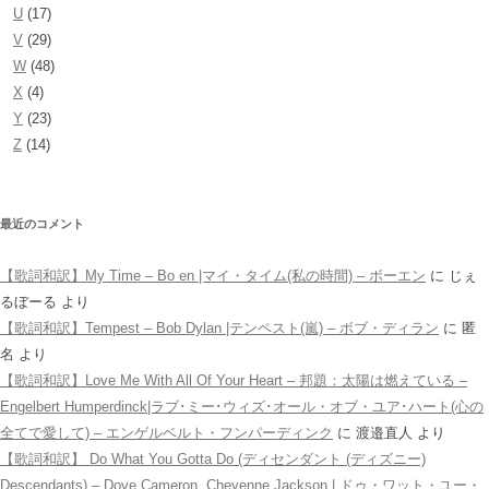
U
(17)
V
(29)
W
(48)
X
(4)
Y
(23)
Z
(14)
最近のコメント
【歌詞和訳】My Time – Bo en |マイ・タイム(私の時間) – ボーエン
に
じぇ
るぼーる
より
【歌詞和訳】Tempest – Bob Dylan |テンペスト(嵐) – ボブ・ディラン
に
匿
名
より
【歌詞和訳】Love Me With All Of Your Heart – 邦題：太陽は燃えている –
Engelbert Humperdinck|ラブ･ミー･ウィズ･オール・オブ・ユア･ハート(心の
全てで愛して) – エンゲルベルト・フンパーディンク
に
渡邉直人
より
【歌詞和訳】 Do What You Gotta Do (ディセンダント (ディズニー)
Descendants) – Dove Cameron, Cheyenne Jackson | ドゥ・ワット・ユー・