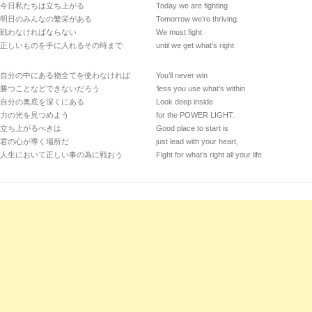
今日私たちは立ち上がる
Today we are fighting
明日のみんなの繁栄がある
Tomorrow we’re thriving.
戦わなければならない
We must fight
正しいものを手に入れるその時まで
until we get what’s right
自分の中にある物全てを使わなければ
You’ll never win
勝つことなどできないだろう
‘less you use what’s within
自分の奥底を深くにある
Look deep inside
力の光を見つめよう
for the POWER LIGHT.
立ち上がるべきは
Good place to start is
君の心が導く場所だ
just lead with your heart,
人生において正しい事の為に戦おう
Fight for what’s right all your life