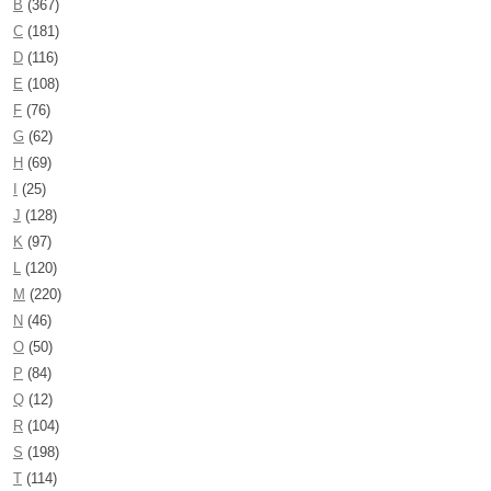
B
(367)
C
(181)
D
(116)
E
(108)
F
(76)
G
(62)
H
(69)
I
(25)
J
(128)
K
(97)
L
(120)
M
(220)
N
(46)
O
(50)
P
(84)
Q
(12)
R
(104)
S
(198)
T
(114)