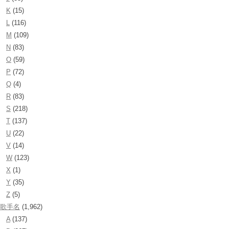
K
(15)
L
(116)
M
(109)
N
(83)
O
(59)
P
(72)
Q
(4)
R
(83)
S
(218)
T
(137)
U
(22)
V
(14)
W
(123)
X
(1)
Y
(35)
Z
(5)
歌手名
(1,962)
A
(137)