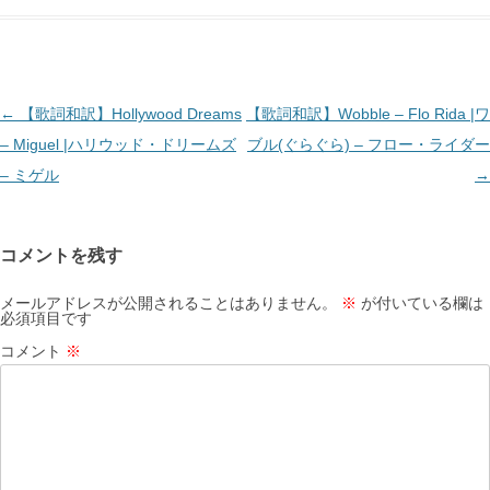
投
←
【歌詞和訳】Hollywood Dreams
【歌詞和訳】Wobble – Flo Rida |ワ
稿
– Miguel |ハリウッド・ドリームズ
ブル(ぐらぐら) – フロー・ライダー
ナ
– ミゲル
→
ビ
ゲ
コメントを残す
ー
シ
メールアドレスが公開されることはありません。
※
が付いている欄は
必須項目です
ョ
コメント
※
ン