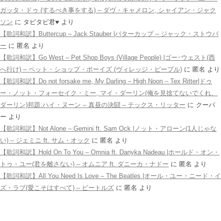
ガッタ・ドゥ (するべき事をする) – ダヴ・キャメロン, シャイアン・ジャク
ソン
に
タピタピ君♥️
より
【歌詞和訳】Buttercup – Jack Stauber |バターカップ – ジャック・ストウバ
ー
に
匿名
より
【歌詞和訳】Go West – Pet Shop Boys (Village People) |ゴー･ウェスト(西
へ行け) – ペット・ショップ・ボーイズ (ヴィレッジ・ピープル)
に
匿名
より
【歌詞和訳】Do not forsake me, My Darling – High Noon – Tex Ritter|ドゥ
ー・ノット・フォーセイク・ミー, マイ・ダーリン(俺を見捨てないでくれ、
ダーリン)邦題:ハイ・ヌーン – 真昼の決闘 – テックス・リッター
に
クーパ
ー
より
【歌詞和訳】Not Alone – Gemini ft. Sam Ock |ノット・アローン(1人じゃな
い) – ジェミニ ft. サム・オック
に
匿名
より
【歌詞和訳】Hold On To You – Omnia ft. Danyka Nadeau |ホールド・オン・
トゥ・ユー(君を離さない) – オムニア ft. ダニーカ・ナドー
に
匿名
より
【歌詞和訳】All You Need Is Love – The Beatles |オール・ユー・ニード・イ
ズ・ラブ(愛こそはすべて) – ビートルズ
に
匿名
より