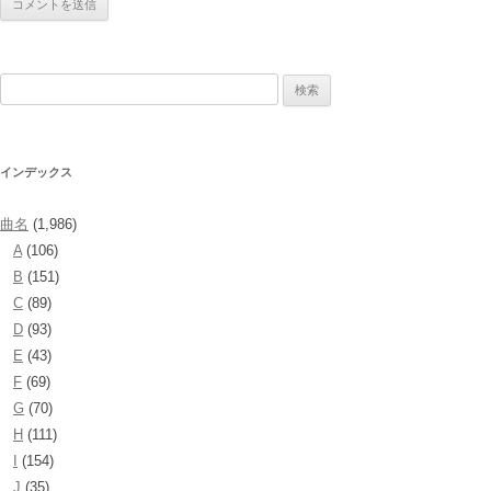
検
索:
インデックス
曲名
(1,986)
A
(106)
B
(151)
C
(89)
D
(93)
E
(43)
F
(69)
G
(70)
H
(111)
I
(154)
J
(35)