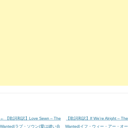
投
←
【歌詞和訳】Love Sewn – The
【歌詞和訳】If We’re Alright – The
稿
Wanted|ラブ・ソウン(愛は縫い合
Wanted|イフ・ウィー・アー・オー