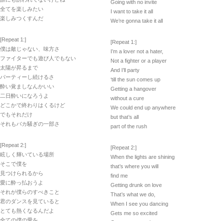
Going with no invite
全てを楽しみたい
I want to take it all
楽しみつくすんだ
We’re gonna take it all
[Repeat 1:]
[Repeat 1:]
僕は敵じゃない、味方さ
I’m a lover not a hater,
ファイターでも遊び人でもない
Not a fighter or a player
太陽が昇るまで
And I’ll party
パーティーし続けるさ
‘till the sun comes up
酔い覚ましなんかいい
Getting a hangover
二日酔いになろうよ
without a cure
どこかで終わりはくるけど
We could end up anywhere
でもそれだけ
but that’s all
それもバカ騒ぎの一部さ
part of the rush
[Repeat 2:]
[Repeat 2:]
眩しく輝いている場所
When the lights are shining
そこで僕を
that’s where you will
見つけられるから
find me
愛に酔っ払おうよ
Getting drunk on love
それが僕らのすべきこと
That’s what we do,
君のダンスを見ていると
When I see you dancing
とても熱くなるんだよ
Gets me so excited
全ての僕の愛を