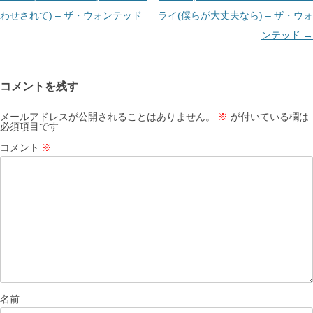
ナ
わせされて) – ザ・ウォンテッド
ライ(僕らが大丈夫なら) – ザ・ウォ
ビ
ンテッド
→
ゲ
ー
コメントを残す
シ
ョ
メールアドレスが公開されることはありません。
※
が付いている欄は
必須項目です
ン
コメント
※
名前