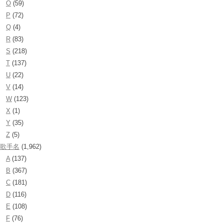
O
(59)
P
(72)
Q
(4)
R
(83)
S
(218)
T
(137)
U
(22)
V
(14)
W
(123)
X
(1)
Y
(35)
Z
(5)
歌手名
(1,962)
A
(137)
B
(367)
C
(181)
D
(116)
E
(108)
F
(76)