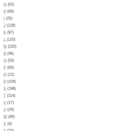
G
(62)
H
(69)
I
(25)
J
(128)
K
(97)
L
(120)
M
(220)
N
(46)
O
(50)
P
(84)
Q
(12)
R
(104)
S
(198)
T
(114)
U
(17)
V
(29)
W
(48)
X
(4)
Y
(23)