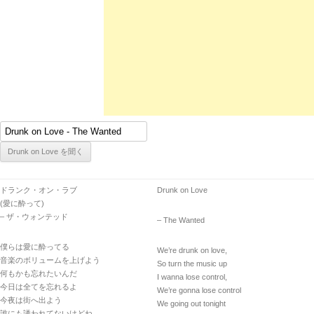
ドランク・オン・ラブ
Drunk on Love
(愛に酔って)
– ザ・ウォンテッド
– The Wanted
僕らは愛に酔ってる
We’re drunk on love,
音楽のボリュームを上げよう
So turn the music up
何もかも忘れたいんだ
I wanna lose control,
今日は全てを忘れるよ
We’re gonna lose control
今夜は街へ出よう
We going out tonight
誰にも誘われてないけどね