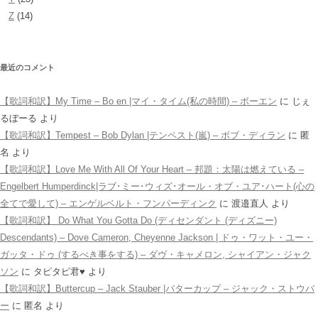
Z
(14)
最近のコメント
【歌詞和訳】My Time – Bo en |マイ・タイム(私の時間) – ボーエン
に
じぇ
るぼーる
より
【歌詞和訳】Tempest – Bob Dylan |テンペスト(嵐) – ボブ・ディラン
に
匿
名
より
【歌詞和訳】Love Me With All Of Your Heart – 邦題：太陽は燃えている –
Engelbert Humperdinck|ラブ･ミー･ウィズ･オール・オブ・ユア･ハート(心の
全てで愛して) – エンゲルベルト・フンパーディンク
に
渡邉直人
より
【歌詞和訳】 Do What You Gotta Do (ディセンダント (ディズニー)
Descendants) – Dove Cameron, Cheyenne Jackson | ドゥ・ワット・ユー・
ガッタ・ドゥ (するべき事をする) – ダヴ・キャメロン, シャイアン・ジャク
ソン
に
タピタピ君♥️
より
【歌詞和訳】Buttercup – Jack Stauber |バターカップ – ジャック・ストウバ
ー
に
匿名
より