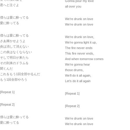
Gonna pour my love
君へと注ぐよ
all over you
僕らは愛に酔ってる
We’re drunk on love
愛に酔ってる
We’re drunk on love
僕らは愛に酔ってる
We’re drunk on love,
さあ輝かせようよ
We’re gonna light it up,
炎は消して消えない
The fire never ends
この炎はなくならない
This fire never ends,
そして明日が来たら
And when tomorrow comes
その到来のドラムを
We’re gonna hear
聞くんだ
those drums,
これをもう1回全部やるんだ
We’ll do it all again,
もう1回全部やろう
Let’s do it all again
[Repeat 1]
[Repeat 1]
[Repeat 2]
[Repeat 2]
僕らは愛に酔ってる
We’re drunk on love
愛に酔ってる
We’re drunk on love