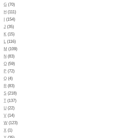
G
(70)
H
(111)
I
(154)
J
(35)
K
(15)
L
(116)
M
(109)
N
(83)
O
(59)
P
(72)
Q
(4)
R
(83)
S
(218)
T
(137)
U
(22)
V
(14)
W
(123)
X
(1)
Y
(35)