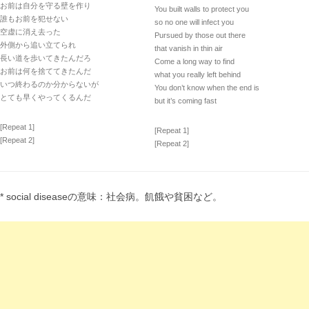
お前は自分を守る壁を作り
You built walls to protect you
誰もお前を犯せない
so no one will infect you
空虚に消え去った
Pursued by those out there
外側から追い立てられ
that vanish in thin air
長い道を歩いてきたんだろ
Come a long way to find
お前は何を捨ててきたんだ
what you really left behind
いつ終わるのか分からないが
You don’t know when the end is
とても早くやってくるんだ
but it’s coming fast
[Repeat 1]
[Repeat 1]
[Repeat 2]
[Repeat 2]
* social diseaseの意味：社会病。飢餓や貧困など。