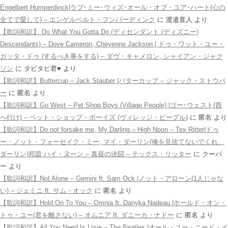
Engelbert Humperdinck|ラブ･ミー･ウィズ･オール・オブ・ユア･ハート(心の
全てで愛して) – エンゲルベルト・フンパーディンク
に
渡邉直人
より
【歌詞和訳】 Do What You Gotta Do (ディセンダント (ディズニー)
Descendants) – Dove Cameron, Cheyenne Jackson | ドゥ・ワット・ユー・
ガッタ・ドゥ (するべき事をする) – ダヴ・キャメロン, シャイアン・ジャク
ソン
に
タピタピ君♥️
より
【歌詞和訳】Buttercup – Jack Stauber |バターカップ – ジャック・ストウバ
ー
に
匿名
より
【歌詞和訳】Go West – Pet Shop Boys (Village People) |ゴー･ウェスト(西
へ行け) – ペット・ショップ・ボーイズ (ヴィレッジ・ピープル)
に
匿名
より
【歌詞和訳】Do not forsake me, My Darling – High Noon – Tex Ritter|ドゥ
ー・ノット・フォーセイク・ミー, マイ・ダーリン(俺を見捨てないでくれ、
ダーリン)邦題:ハイ・ヌーン – 真昼の決闘 – テックス・リッター
に
クーパ
ー
より
【歌詞和訳】Not Alone – Gemini ft. Sam Ock |ノット・アローン(1人じゃな
い) – ジェミニ ft. サム・オック
に
匿名
より
【歌詞和訳】Hold On To You – Omnia ft. Danyka Nadeau |ホールド・オン・
トゥ・ユー(君を離さない) – オムニア ft. ダニーカ・ナドー
に
匿名
より
【歌詞和訳】All You Need Is Love – The Beatles |オール・ユー・ニード・イ