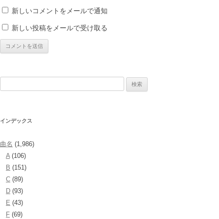
新しいコメントをメールで通知
新しい投稿をメールで受け取る
検
索:
インデックス
曲名
(1,986)
A
(106)
B
(151)
C
(89)
D
(93)
E
(43)
F
(69)