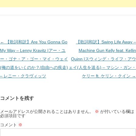
投
←
【歌詞和訳】Are You Gonna Go
【歌詞和訳】Swing Life Away –
稿
My Way – Lenny Kravitz |アー・ユ
Machine Gun Kelly feat. Kellin
ナ
ー・ゴナ・ア・ゴー・マイ・ウェイ
Quinn |スウィング・ライフ・アウ
ビ
(俺の道をいくのか？/自由への疾走)
ェイ(人生を送る) – マシン・ガン・
ゲ
– レニー・クラヴィッツ
ケリー ft. ケリン・クイン
→
ー
シ
コメントを残す
ョ
ン
メールアドレスが公開されることはありません。
※
が付いている欄は
必須項目です
コメント
※