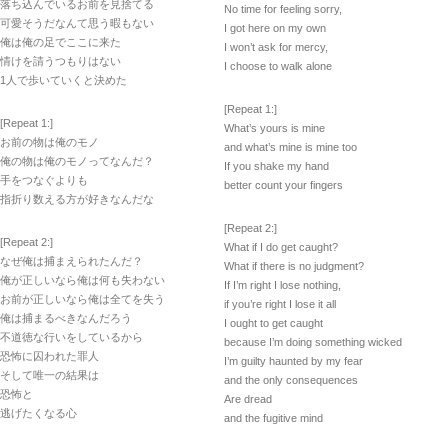
落ち込んでいるお前を見捨てる
No time for feeling sorry,
可愛そうだなんて思う暇もない
I got here on my own
俺は俺の足でここに来た
I won’t ask for mercy,
情けを請うつもりはない
I choose to walk alone
1人で歩いていくと決めた
[Repeat 1:]
[Repeat 1:]
What’s yours is mine
お前の物は俺のモノ
and what’s mine is mine too
俺の物は俺のモノってなんだ？
If you shake my hand
手をつなぐよりも
better count your fingers
指折り数える方が好きなんだな
[Repeat 2:]
[Repeat 2:]
What if I do get caught?
なぜ俺は捕まえられたんだ？
What if there is no judgment?
俺が正しいなら俺は何も失わない
If I’m right I lose nothing,
お前が正しいなら俺は全てを失う
if you’re right I lose it all
俺は捕まるべきなんだろう
I ought to get caught
不道徳な行いをしているから
because I’m doing something wicked
恐怖に囚われた罪人
I’m guilty haunted by my fear
そして唯一の結果は
and the only consequences
恐怖と
Are dread
逃げたくなる心
and the fugitive mind