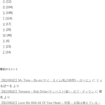
Q
(12)
R
(104)
S
(198)
T
(114)
U
(17)
V
(29)
W
(48)
X
(4)
Y
(23)
Z
(14)
最近のコメント
【歌詞和訳】My Time – Bo en |マイ・タイム(私の時間) – ボーエン
に
じぇ
るぼーる
より
【歌詞和訳】Tempest – Bob Dylan |テンペスト(嵐) – ボブ・ディラン
に
匿
名
より
【歌詞和訳】Love Me With All Of Your Heart – 邦題：太陽は燃えている –