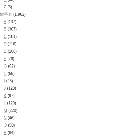
Z
(5)
歌手名
(1,962)
A
(137)
B
(367)
C
(181)
D
(116)
E
(108)
F
(76)
G
(62)
H
(69)
I
(25)
J
(128)
K
(97)
L
(120)
M
(220)
N
(46)
O
(50)
P
(84)