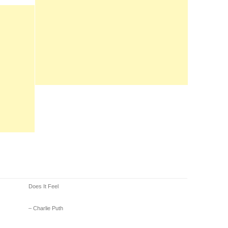
Does It Feel
– Charlie Puth