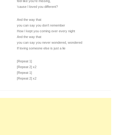
feel like you’re missing,
‘cause I loved you different?
And the way that
you can say you don’t remember
How I kept you coming over every night
And the way that
you can say you never wondered, wondered
If loving someone else is just a lie
[Repeat 1]
[Repeat 2] x2
[Repeat 1]
[Repeat 2] x2