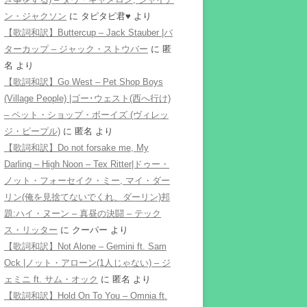
ン・ジャクソン
に
タピタピ君♥️
より
【歌詞和訳】Buttercup – Jack Stauber |バ
ターカップ – ジャック・ストウバー
に
匿
名
より
【歌詞和訳】Go West – Pet Shop Boys
(Village People) |ゴー･ウェスト(西へ行け)
– ペット・ショップ・ボーイズ (ヴィレッ
ジ・ピープル)
に
匿名
より
【歌詞和訳】Do not forsake me, My
Darling – High Noon – Tex Ritter|ドゥー・
ノット・フォーセイク・ミー, マイ・ダー
リン(俺を見捨てないでくれ、ダーリン)邦
題:ハイ・ヌーン – 真昼の決闘 – テック
ス・リッター
に
クーパー
より
【歌詞和訳】Not Alone – Gemini ft. Sam
Ock |ノット・アローン(1人じゃない) – ジ
ェミニ ft. サム・オック
に
匿名
より
【歌詞和訳】Hold On To You – Omnia ft.