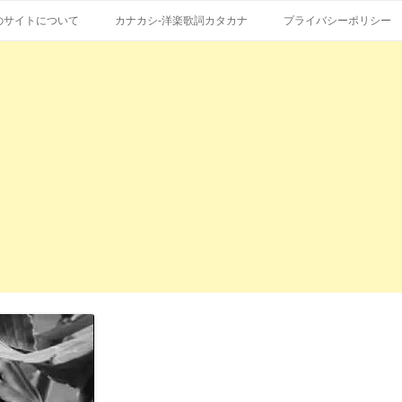
コ
エストも受付。
詞の和訳、英語の意味、読み方
ン
のサイトについて
カナカシ-洋楽歌詞カタカナ
プライバシーポリシー
テ
ン
ツ
へ
ス
キ
ッ
プ