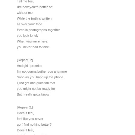
Tell me lies,
like how you’re better off
without me
While the truth is written
all over your face
Even in photographs together
you look lonely
When you were here,
you never had to fake
[Repeat 1:]
And girl I promise
I’m not gonna bother you anymore
Soon as you hang up the phone
I just got one question that
you might not be ready for
But I really gotta know
[Repeat 2:]
Does it feel,
feel like you never
gon’ find nothing better?
Does it feel,