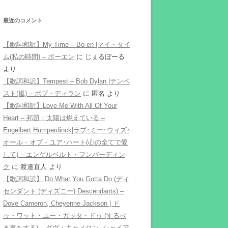
最近のコメント
【歌詞和訳】My Time – Bo en |マイ・タイ
ム(私の時間) – ボーエン
に
じぇるぼーる
より
【歌詞和訳】Tempest – Bob Dylan |テンペ
スト(嵐) – ボブ・ディラン
に
匿名
より
【歌詞和訳】Love Me With All Of Your
Heart – 邦題：太陽は燃えている –
Engelbert Humperdinck|ラブ･ミー･ウィズ･
オール・オブ・ユア･ハート(心の全てで愛
して) – エンゲルベルト・フンパーディン
ク
に
渡邉直人
より
【歌詞和訳】 Do What You Gotta Do (ディ
センダント (ディズニー) Descendants) –
Dove Cameron, Cheyenne Jackson | ド
ゥ・ワット・ユー・ガッタ・ドゥ (するべ
き事をする) – ダヴ・キャメロン, シャイア