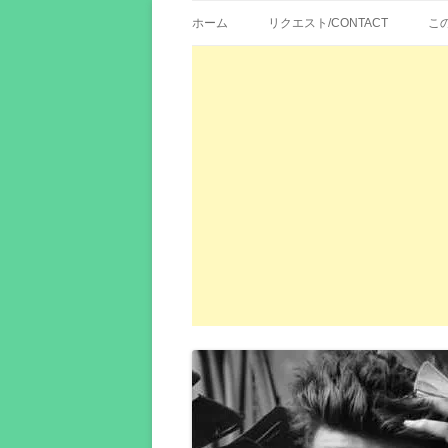
歌詞紹介、映画の主題歌とその和訳。リク
エイカシ | 洋楽歌
ホーム
リクエスト/CONTACT
こ