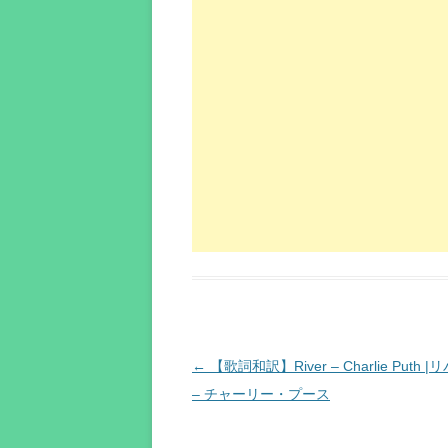
投
←
【歌詞和訳】River – Charlie Puth |
稿
– チャーリー・プース
ナ