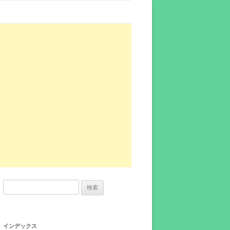
検
索:
インデックス