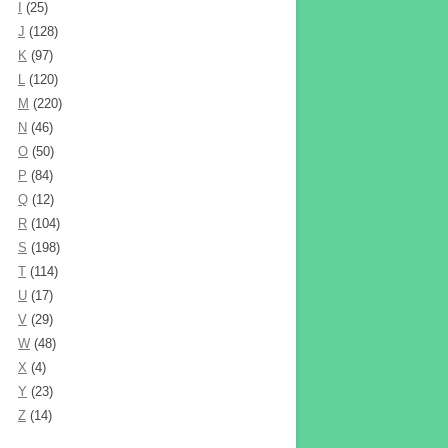
I
(25)
J
(128)
K
(97)
L
(120)
M
(220)
N
(46)
O
(50)
P
(84)
Q
(12)
R
(104)
S
(198)
T
(114)
U
(17)
V
(29)
W
(48)
X
(4)
Y
(23)
Z
(14)