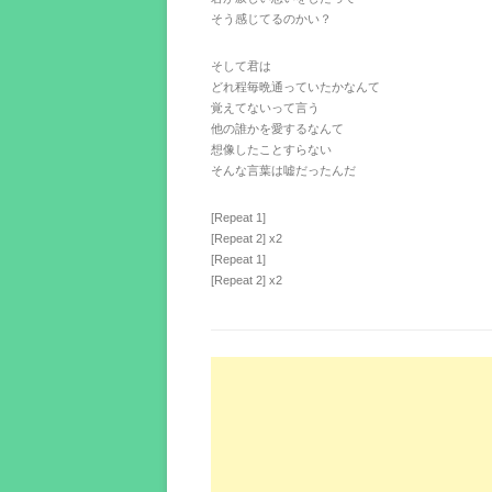
そう感じてるのかい？
そして君は
どれ程毎晩通っていたかなんて
覚えてないって言う
他の誰かを愛するなんて
想像したことすらない
そんな言葉は嘘だったんだ
[Repeat 1]
[Repeat 2] x2
[Repeat 1]
[Repeat 2] x2