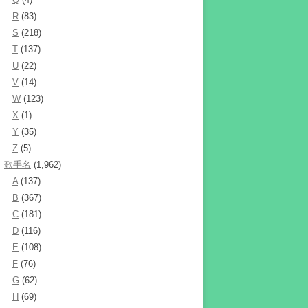
R
(83)
S
(218)
T
(137)
U
(22)
V
(14)
W
(123)
X
(1)
Y
(35)
Z
(5)
歌手名
(1,962)
A
(137)
B
(367)
C
(181)
D
(116)
E
(108)
F
(76)
G
(62)
H
(69)