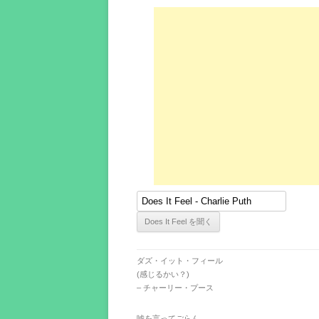
ダズ・イット・フィール
(感じるかい？)
– チャーリー・プース
嘘を言ってごらん