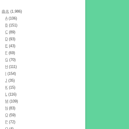
曲名
(1,986)
A
(106)
B
(151)
C
(89)
D
(93)
E
(43)
F
(69)
G
(70)
H
(111)
I
(154)
J
(35)
K
(15)
L
(116)
M
(109)
N
(83)
O
(59)
P
(72)
Q
(4)