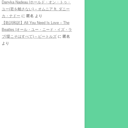
Danyka Nadeau |ホールド・オン・トゥ・
ユー(君を離さない) – オムニア ft. ダニー
カ・ナドー
に
匿名
より
【歌詞和訳】All You Need Is Love – The
Beatles |オール・ユー・ニード・イズ・ラ
ブ(愛こそはすべて) – ビートルズ
に
匿名
より