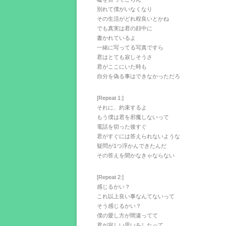
別れて僕がいなくなり
その生活がどれ程良いとかね
でも真実は君の顔中に
書かれているよ
一緒に写ってる写真ですら
君はとても寂しそうさ
君がここにいた時も
自分を偽る事はできなかっただろ
[Repeat 1:]
それに、約束するよ
もう僕は君を邪魔しないって
電話を切った後すぐ
君がすぐには答えられないような
疑問が1つ浮かんできたんだ
その答えを聞かなきゃならない
[Repeat 2:]
感じるかい？
これ以上良い事なんてないって
そう感じるかい？
僕の愛し方が間違ってて
君が寂しい思いをしたって