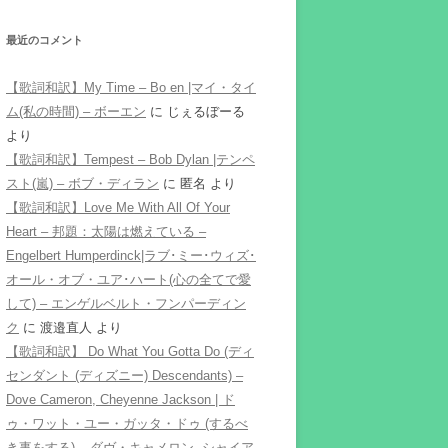
最近のコメント
【歌詞和訳】My Time – Bo en |マイ・タイ
ム(私の時間) – ボーエン
に
じぇるぼーる
より
【歌詞和訳】Tempest – Bob Dylan |テンペ
スト(嵐) – ボブ・ディラン
に
匿名
より
【歌詞和訳】Love Me With All Of Your
Heart – 邦題：太陽は燃えている –
Engelbert Humperdinck|ラブ･ミー･ウィズ･
オール・オブ・ユア･ハート(心の全てで愛
して) – エンゲルベルト・フンパーディン
ク
に
渡邉直人
より
【歌詞和訳】 Do What You Gotta Do (ディ
センダント (ディズニー) Descendants) –
Dove Cameron, Cheyenne Jackson | ド
ゥ・ワット・ユー・ガッタ・ドゥ (するべ
き事をする) – ダヴ・キャメロン, シャイア