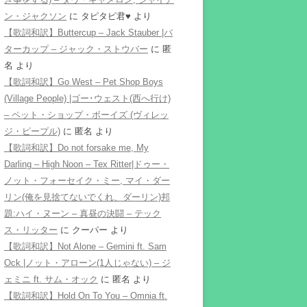
ン・ジャクソン
に
タピタピ君♥️
より
【歌詞和訳】Buttercup – Jack Stauber |バ
ターカップ – ジャック・ストウバー
に
匿
名
より
【歌詞和訳】Go West – Pet Shop Boys
(Village People) |ゴー･ウェスト(西へ行け)
– ペット・ショップ・ボーイズ (ヴィレッ
ジ・ピープル)
に
匿名
より
【歌詞和訳】Do not forsake me, My
Darling – High Noon – Tex Ritter|ドゥー・
ノット・フォーセイク・ミー, マイ・ダー
リン(俺を見捨てないでくれ、ダーリン)邦
題:ハイ・ヌーン – 真昼の決闘 – テック
ス・リッター
に
クーパー
より
【歌詞和訳】Not Alone – Gemini ft. Sam
Ock |ノット・アローン(1人じゃない) – ジ
ェミニ ft. サム・オック
に
匿名
より
【歌詞和訳】Hold On To You – Omnia ft.