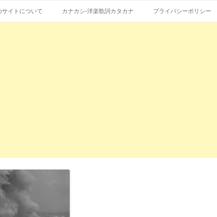
コ
エストも受付。
詞の和訳、英語の意味、読み方
ン
のサイトについて
カナカシ-洋楽歌詞カタカナ
プライバシーポリシー
テ
ン
ツ
へ
ス
キ
ッ
プ