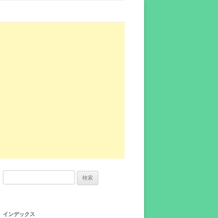
検
索:
インデックス