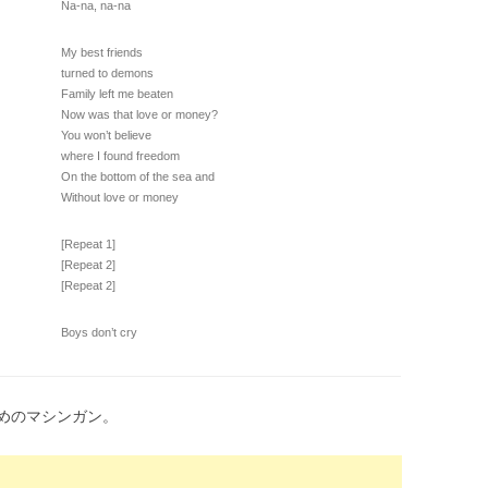
Na-na, na-na
My best friends
turned to demons
Family left me beaten
Now was that love or money?
You won’t believe
where I found freedom
On the bottom of the sea and
Without love or money
[Repeat 1]
[Repeat 2]
[Repeat 2]
Boys don’t cry
きめのマシンガン。