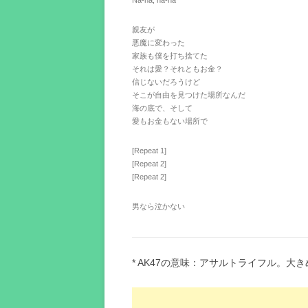
Na-na, na-na
親友が
悪魔に変わった
家族も僕を打ち捨てた
それは愛？それともお金？
信じないだろうけど
そこが自由を見つけた場所なんだ
海の底で、そして
愛もお金もない場所で
[Repeat 1]
[Repeat 2]
[Repeat 2]
男なら泣かない
* AK47の意味：アサルトライフル。大