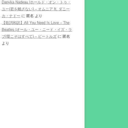
Danyka Nadeau |ホールド・オン・トゥ・
ユー(君を離さない) – オムニア ft. ダニー
カ・ナドー
に
匿名
より
【歌詞和訳】All You Need Is Love – The
Beatles |オール・ユー・ニード・イズ・ラ
ブ(愛こそはすべて) – ビートルズ
に
匿名
より