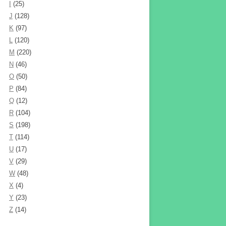
I
(25)
J
(128)
K
(97)
L
(120)
M
(220)
N
(46)
O
(50)
P
(84)
Q
(12)
R
(104)
S
(198)
T
(114)
U
(17)
V
(29)
W
(48)
X
(4)
Y
(23)
Z
(14)