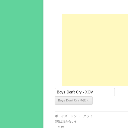
ボーイズ・ドント・クライ
(男は泣かない)
– XOV