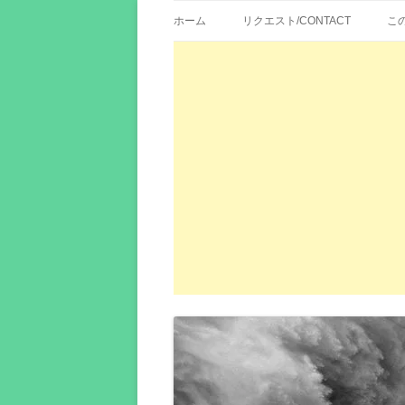
歌詞紹介、映画の主題歌とその和訳。リク
エイカシ | 洋楽歌
ホーム
リクエスト/CONTACT
こ