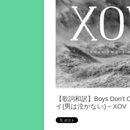
【歌詞和訳】Boys Don’t
イ(男は泣かない) – XOV