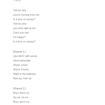
– XOV
Tell me why
you’re running from me
Is it love or money?
Tell me why
you shot right at me
Can’t you see
I’m happy?
Is it love or money?
[Repeat 1:]
Like AK47 with words
Semi-automatic
Shoot, shoot
where it hurts
Right in the bullseye
Man up, man up
[Repeat 2:]
Boys don’t cry
Na-na, na-na
Boys don’t cry