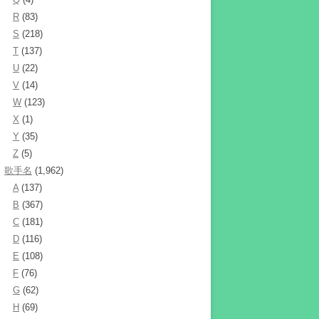
R
(83)
S
(218)
T
(137)
U
(22)
V
(14)
W
(123)
X
(1)
Y
(35)
Z
(5)
歌手名
(1,962)
A
(137)
B
(367)
C
(181)
D
(116)
E
(108)
F
(76)
G
(62)
H
(69)