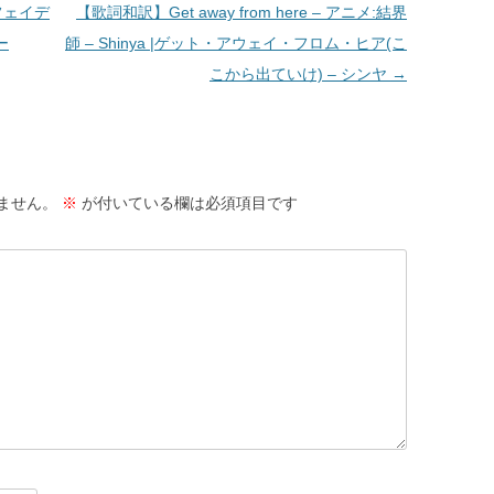
| フェイデ
【歌詞和訳】Get away from here – アニメ:結界
ー
師 – Shinya |ゲット・アウェイ・フロム・ヒア(こ
こから出ていけ) – シンヤ
→
ません。
※
が付いている欄は必須項目です