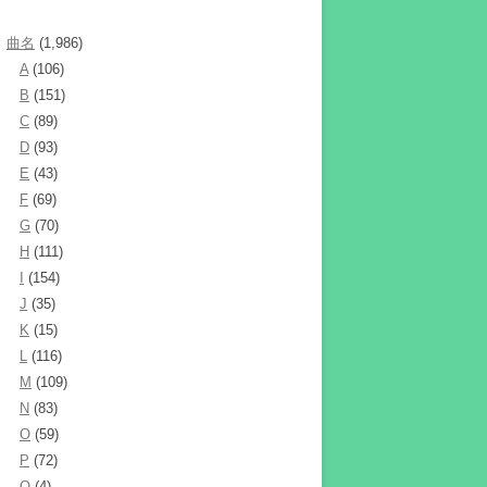
曲名
(1,986)
A
(106)
B
(151)
C
(89)
D
(93)
E
(43)
F
(69)
G
(70)
H
(111)
I
(154)
J
(35)
K
(15)
L
(116)
M
(109)
N
(83)
O
(59)
P
(72)
Q
(4)