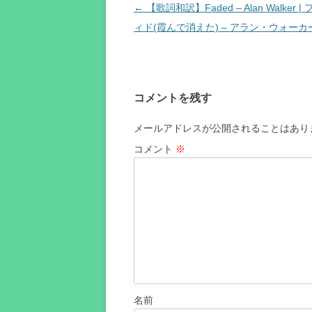
投
←
【歌詞和訳】Faded – Alan Walker 
稿
ィド(霞んで消えた) – アラン・ウォーカ
ナ
ビ
ゲ
コメントを残す
ー
シ
メールアドレスが公開されることはあり
ョ
コメント
※
ン
名前