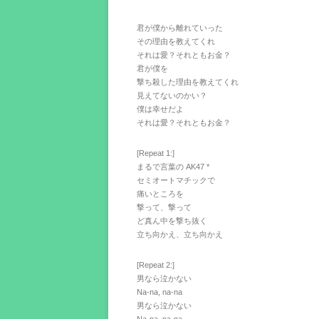
君が僕から離れていった
その理由を教えてくれ
それは愛？それともお金？
君が僕を
撃ち殺した理由を教えてくれ
見えてないのかい？
僕は幸せだよ
それは愛？それともお金？
[Repeat 1:]
まるで言葉の AK47 *
セミオートマチックで
痛いところを
撃って、撃って
ど真ん中を撃ち抜く
立ち向かえ、立ち向かえ
[Repeat 2:]
男なら泣かない
Na-na, na-na
男なら泣かない