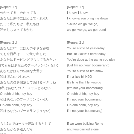
[Repeat 1 :]
[Repeat 1 :]
分かってる、分かってる
I know, I know,
あなたは期待には応えてくれない
I know-a you bring me down
だって私たちは、私たちは
‘Cause we go, we go,
迷走しちゃってるから
we go, we go, we go round
[Repeat 2 :]
[Repeat 2 :]
あなたは昨日はほんの小さな存在
You’re a little bit yesterday
でも今日私はここで蹴り出した
But I’m kickin’ it here today
あなたはドーピングでもしてるみたい
You’re dope at the game you play
(でも私はあなたのブーメランじゃない)
(But I’m not your boomerang)
あなたはほんの些細な火遊び
You’re a little bit fire show
私はほんの少しの水
I’m a little bit H2O
あなたの炎を開放してあげるべきよね
It’s time that I let you go
(私はあなたのブーメランじゃない
(I’m not your boomerang
Oh ohh ohhh, hey hey
Oh ohh ohhh, hey hey
私はあなたのブーメランじゃない
I’m not your boomerang
Oh ohh ohhh, hey hey
Oh ohh ohhh, hey hey
私はあなたのブーメランじゃない)
I’m not your boomerang)
もし2人でローマを建設するとして
If we were building Rome
あなたが石を運んだら
and you carried stone