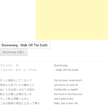
ブーメラン ※
Boomerang
– ウォーク・オフ・ジ・アース
– Walk Off The Earth
ずっと連絡もしてこないで
You’ve been outta touch
気持ちも近づいたり離れたり
and we’re on and off
ぬいぐるみ扱いされてる気分
Feeling like a ragdoll
私たちの愛には魂がないわ
Our love is missing soul
そして私も理解しなきゃ
and I gotta know
これが最後の電話になるって事を
Baby, this is last call