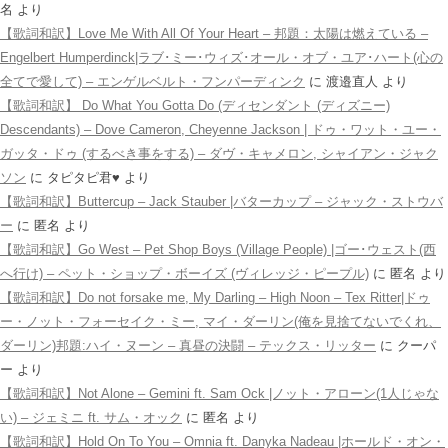
名
より
【歌詞和訳】Love Me With All Of Your Heart – 邦題：太陽は燃えている –
Engelbert Humperdinck|ラブ･ミー･ウィズ･オール・オブ・ユア･ハート(心の
全てで愛して) – エンゲルベルト・フンパーディンク
に
渡邉直人
より
【歌詞和訳】 Do What You Gotta Do (ディセンダント (ディズニー)
Descendants) – Dove Cameron, Cheyenne Jackson | ドゥ・ワット・ユー・
ガッタ・ドゥ (するべき事をする) – ダヴ・キャメロン, シャイアン・ジャク
ソン
に
タピタピ君♥️
より
【歌詞和訳】Buttercup – Jack Stauber |バターカップ – ジャック・ストウバ
ー
に
匿名
より
【歌詞和訳】Go West – Pet Shop Boys (Village People) |ゴー･ウェスト(西
へ行け) – ペット・ショップ・ボーイズ (ヴィレッジ・ピープル)
に
匿名
より
【歌詞和訳】Do not forsake me, My Darling – High Noon – Tex Ritter|ドゥ
ー・ノット・フォーセイク・ミー, マイ・ダーリン(俺を見捨てないでくれ、
ダーリン)邦題:ハイ・ヌーン – 真昼の決闘 – テックス・リッター
に
クーパ
ー
より
【歌詞和訳】Not Alone – Gemini ft. Sam Ock |ノット・アローン(1人じゃな
い) – ジェミニ ft. サム・オック
に
匿名
より
【歌詞和訳】Hold On To You – Omnia ft. Danyka Nadeau |ホールド・オン・