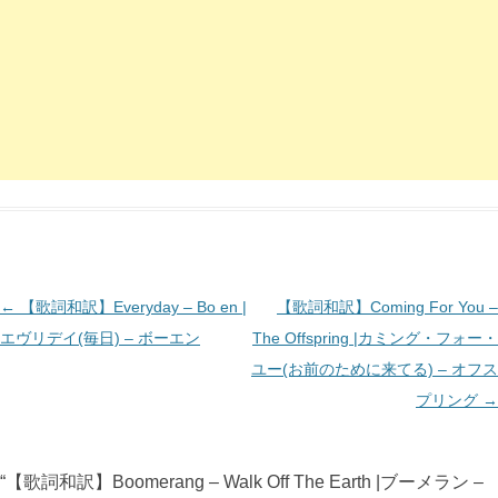
投
←
【歌詞和訳】Everyday – Bo en |
【歌詞和訳】Coming For You –
稿
エヴリデイ(毎日) – ボーエン
The Offspring |カミング・フォー・
ナ
ユー(お前のために来てる) – オフス
ビ
プリング
→
ゲ
ー
“
【歌詞和訳】Boomerang – Walk Off The Earth |ブーメラン –
シ