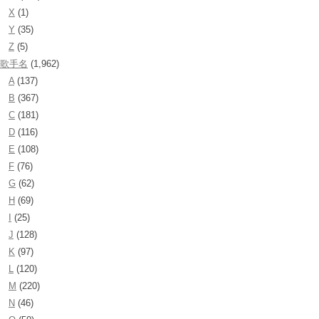
X
(1)
Y
(35)
Z
(5)
歌手名
(1,962)
A
(137)
B
(367)
C
(181)
D
(116)
E
(108)
F
(76)
G
(62)
H
(69)
I
(25)
J
(128)
K
(97)
L
(120)
M
(220)
N
(46)