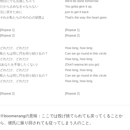
明日にでも完成しちゃう
We’d be done tomorrow
だから止めなきゃならない
You gotta give it up,
元に戻すために
just to get it back
それが私たちの今の心の状態よ
That’s the way the heart goes
[Repeat 1]
[Repeat 1]
[Repeat 2]
[Repeat 2]
どれだけ、どれだけ
How long, how long
私たちは同じ円を回り続けるの？
Can we go round in this circle
どれだけ、どれだけ
How long, how long
(あなたを手放したくない)
(Don’t wanna let you go)
どれだけ、どれだけ
How long, how long
私たちは同じ円を回り続けるの？
Can we go round in this circle
どれだけ、どれだけ
How long, how long
[Repeat 2]
[Repeat 2]
※boomerangの意味：ここでは投げ捨てられても戻ってくることか
ら、彼氏に振り回されても従ってしまう人のこと。