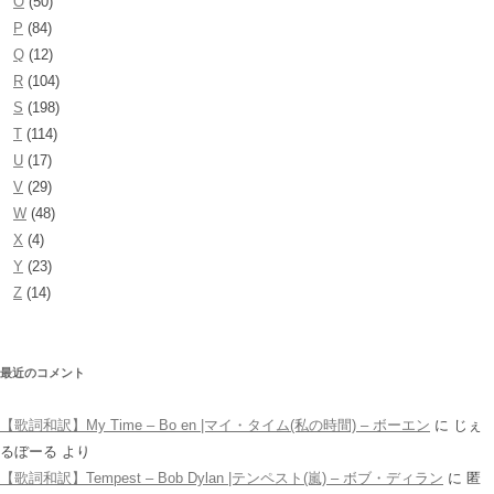
O
(50)
P
(84)
Q
(12)
R
(104)
S
(198)
T
(114)
U
(17)
V
(29)
W
(48)
X
(4)
Y
(23)
Z
(14)
最近のコメント
【歌詞和訳】My Time – Bo en |マイ・タイム(私の時間) – ボーエン
に
じぇ
るぼーる
より
【歌詞和訳】Tempest – Bob Dylan |テンペスト(嵐) – ボブ・ディラン
に
匿