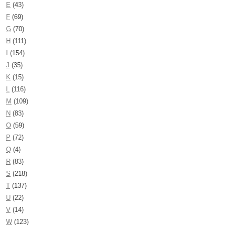
E
(43)
F
(69)
G
(70)
H
(111)
I
(154)
J
(35)
K
(15)
L
(116)
M
(109)
N
(83)
O
(59)
P
(72)
Q
(4)
R
(83)
S
(218)
T
(137)
U
(22)
V
(14)
W
(123)