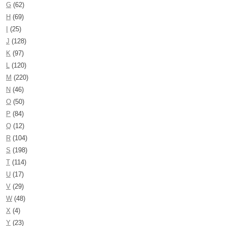
G
(62)
H
(69)
I
(25)
J
(128)
K
(97)
L
(120)
M
(220)
N
(46)
O
(50)
P
(84)
Q
(12)
R
(104)
S
(198)
T
(114)
U
(17)
V
(29)
W
(48)
X
(4)
Y
(23)