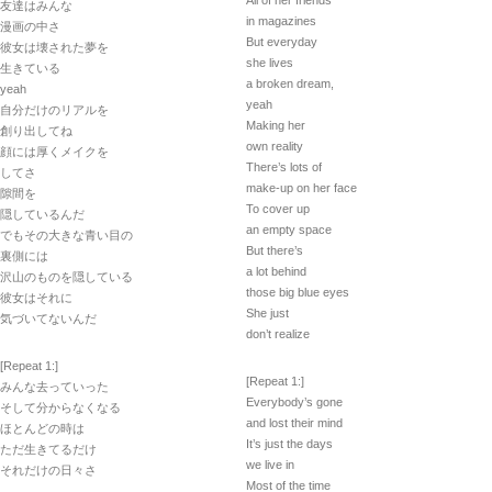
All of her friends
友達はみんな
in magazines
漫画の中さ
But everyday
彼女は壊された夢を
she lives
生きている
a broken dream,
yeah
yeah
自分だけのリアルを
Making her
創り出してね
own reality
顔には厚くメイクを
There’s lots of
してさ
make-up on her face
隙間を
To cover up
隠しているんだ
an empty space
でもその大きな青い目の
But there’s
裏側には
a lot behind
沢山のものを隠している
those big blue eyes
彼女はそれに
She just
気づいてないんだ
don’t realize
[Repeat 1:]
[Repeat 1:]
みんな去っていった
Everybody’s gone
そして分からなくなる
and lost their mind
ほとんどの時は
It’s just the days
ただ生きてるだけ
we live in
それだけの日々さ
Most of the time