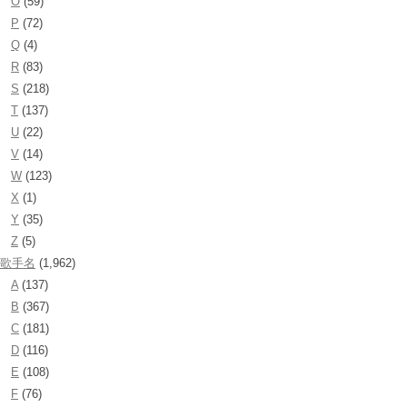
O
(59)
P
(72)
Q
(4)
R
(83)
S
(218)
T
(137)
U
(22)
V
(14)
W
(123)
X
(1)
Y
(35)
Z
(5)
歌手名
(1,962)
A
(137)
B
(367)
C
(181)
D
(116)
E
(108)
F
(76)