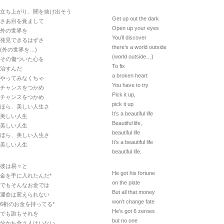
立ち上がり、闇を抜け出そう
Get up out the dark
さあ目を覚まして
Open up your eyes
外の世界を
You’ll discover
発見できるはずさ
there’s a world outside
(外の世界を…)
(world outside…)
その傷ついた心を
To fix
治すんだ
a broken heart
やってみなくちゃ
You have to try
チャンスをつかめ
Pick it up,
チャンスをつかめ
pick it up
ほら、美しい人生さ
It’s a beautiful life
美しい人生
Beautiful life,
美しい人生
beautiful life
ほら、美しい人生さ
It’s a beautiful life
美しい人生
beautiful life.
彼は易々と
He got his fortune
金を手に入れたんだ*
on the plate
でもそんなお金では
But all that money
運命は変えられない
won’t change fate
6桁のお金を持ってる*
He’s got 6 zeroes
でも誰もそれを
but no one
分かち合う人はいない