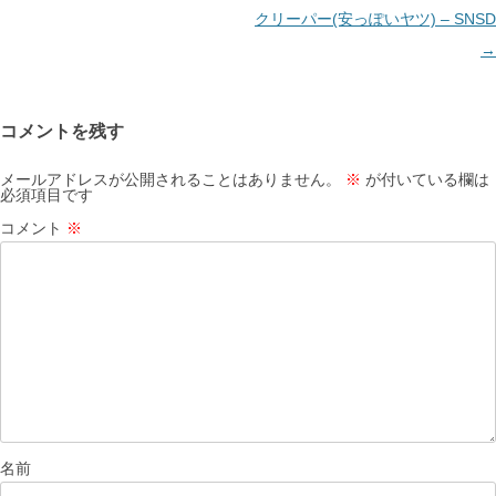
ナ
クリーパー(安っぽいヤツ) – SNSD
ビ
→
ゲ
ー
コメントを残す
シ
ョ
メールアドレスが公開されることはありません。
※
が付いている欄は
必須項目です
ン
コメント
※
名前