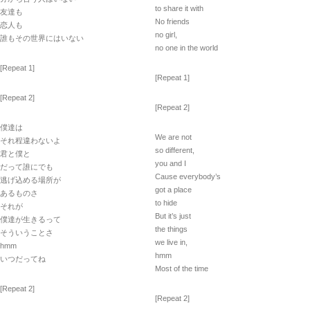
to share it with
友達も
No friends
恋人も
no girl,
誰もその世界にはいない
no one in the world
[Repeat 1]
[Repeat 1]
[Repeat 2]
[Repeat 2]
僕達は
We are not
それ程違わないよ
so different,
君と僕と
you and I
だって誰にでも
Cause everybody’s
逃げ込める場所が
got a place
あるものさ
to hide
それが
But it’s just
僕達が生きるって
the things
そういうことさ
we live in,
hmm
hmm
いつだってね
Most of the time
[Repeat 2]
[Repeat 2]