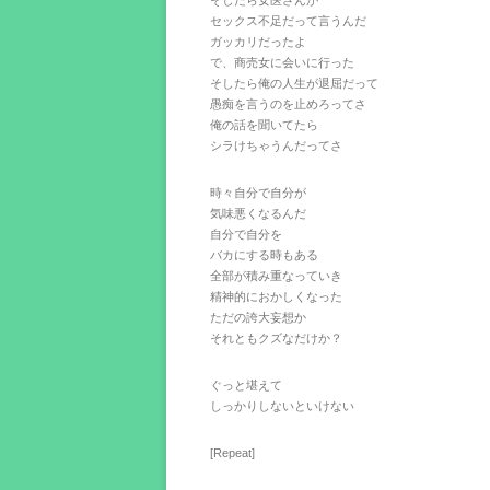
そしたら女医さんが
セックス不足だって言うんだ
ガッカリだったよ
で、商売女に会いに行った
そしたら俺の人生が退屈だって
愚痴を言うのを止めろってさ
俺の話を聞いてたら
シラけちゃうんだってさ
時々自分で自分が
気味悪くなるんだ
自分で自分を
バカにする時もある
全部が積み重なっていき
精神的におかしくなった
ただの誇大妄想か
それともクズなだけか？
ぐっと堪えて
しっかりしないといけない
[Repeat]