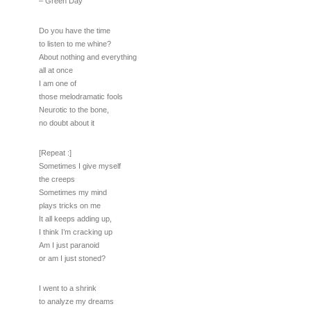
– Green Day
Do you have the time
to listen to me whine?
About nothing and everything
all at once
I am one of
those melodramatic fools
Neurotic to the bone,
no doubt about it
[Repeat :]
Sometimes I give myself
the creeps
Sometimes my mind
plays tricks on me
It all keeps adding up,
I think I’m cracking up
Am I just paranoid
or am I just stoned?
I went to a shrink
to analyze my dreams