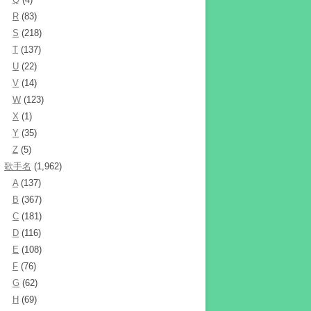
R
(83)
S
(218)
T
(137)
U
(22)
V
(14)
W
(123)
X
(1)
Y
(35)
Z
(5)
歌手名
(1,962)
A
(137)
B
(367)
C
(181)
D
(116)
E
(108)
F
(76)
G
(62)
H
(69)