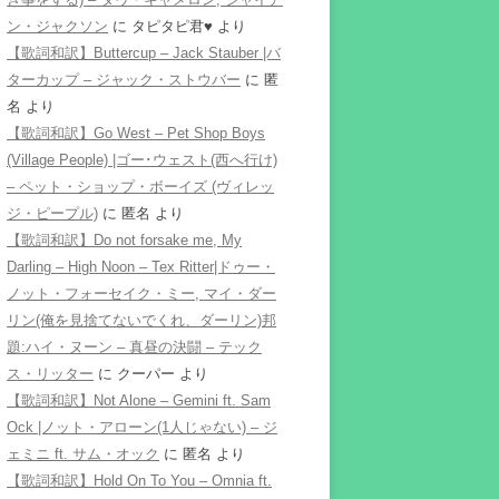
ン・ジャクソン
に
タピタピ君♥️
より
【歌詞和訳】Buttercup – Jack Stauber |バ
ターカップ – ジャック・ストウバー
に
匿
名
より
【歌詞和訳】Go West – Pet Shop Boys
(Village People) |ゴー･ウェスト(西へ行け)
– ペット・ショップ・ボーイズ (ヴィレッ
ジ・ピープル)
に
匿名
より
【歌詞和訳】Do not forsake me, My
Darling – High Noon – Tex Ritter|ドゥー・
ノット・フォーセイク・ミー, マイ・ダー
リン(俺を見捨てないでくれ、ダーリン)邦
題:ハイ・ヌーン – 真昼の決闘 – テック
ス・リッター
に
クーパー
より
【歌詞和訳】Not Alone – Gemini ft. Sam
Ock |ノット・アローン(1人じゃない) – ジ
ェミニ ft. サム・オック
に
匿名
より
【歌詞和訳】Hold On To You – Omnia ft.