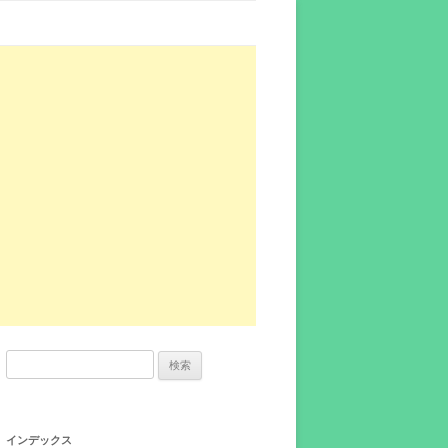
検
索:
インデックス