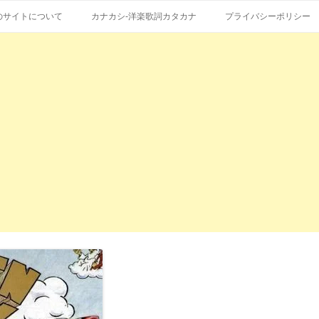
コ
エストも受付。
詞の和訳、英語の意味、読み方
ン
のサイトについて
カナカシ-洋楽歌詞カタカナ
プライバシーポリシー
テ
ン
ツ
へ
ス
キ
ッ
プ