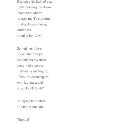
She says it’s lack of sex
that’s bringing me down
I went to a whore,
he said my life’s a bore
Just quit my whining,
‘cause it’s
bringing her down
Sometimes I give
myself the creeps
Sometimes my mind
plays tricks on me
It all keeps adding up,
I think I’m cracking up
Am I just paranoid
or am I just dumb?
Grasping to control,
so I better hold on
[Repeat]