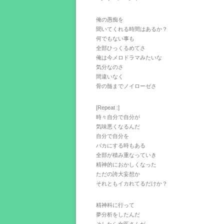
俺の愚痴を
聞いてくれる時間はあるか？
何でもない事も
全部ひっくるめてさ
俺は今メロドラマみたいな
気分なのさ
間違いなく
骨の髄までノイローゼさ
[Repeat :]
時々自分で自分が
気味悪くなるんだ
自分で自分を
バカにする時もある
全部が積み重なっていき
精神的におかしくなった
ただの誇大妄想か
それともイカれてるだけか？
精神科に行って
夢分析をしたんだ