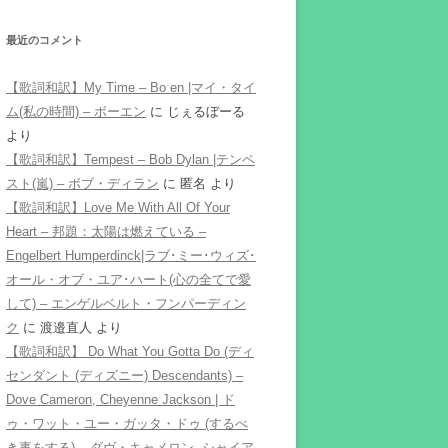
最近のコメント
【歌詞和訳】My Time – Bo en |マイ・タイ
ム(私の時間) – ボーエン
に
じぇるぼーる
より
【歌詞和訳】Tempest – Bob Dylan |テンペ
スト(嵐) – ボブ・ディラン
に
匿名
より
【歌詞和訳】Love Me With All Of Your
Heart – 邦題：太陽は燃えている –
Engelbert Humperdinck|ラブ･ミー･ウィズ･
オール・オブ・ユア･ハート(心の全てで愛
して) – エンゲルベルト・フンパーディン
ク
に
渡邉直人
より
【歌詞和訳】 Do What You Gotta Do (ディ
センダント (ディズニー) Descendants) –
Dove Cameron, Cheyenne Jackson | ド
ゥ・ワット・ユー・ガッタ・ドゥ (するべ
き事をする) – ダヴ・キャメロン, シャイア