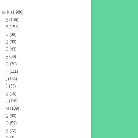
曲名
(1,986)
A
(106)
B
(151)
C
(89)
D
(93)
E
(43)
F
(69)
G
(70)
H
(111)
I
(154)
J
(35)
K
(15)
L
(116)
M
(109)
N
(83)
O
(59)
P
(72)
Q
(4)