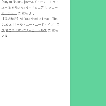
Danyka Nadeau |ホールド・オン・トゥ・
ユー(君を離さない) – オムニア ft. ダニー
カ・ナドー
に
匿名
より
【歌詞和訳】All You Need Is Love – The
Beatles |オール・ユー・ニード・イズ・ラ
ブ(愛こそはすべて) – ビートルズ
に
匿名
より