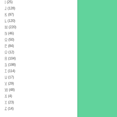
I
(25)
J
(128)
K
(97)
L
(120)
M
(220)
N
(46)
O
(50)
P
(84)
Q
(12)
R
(104)
S
(198)
T
(114)
U
(17)
V
(29)
W
(48)
X
(4)
Y
(23)
Z
(14)