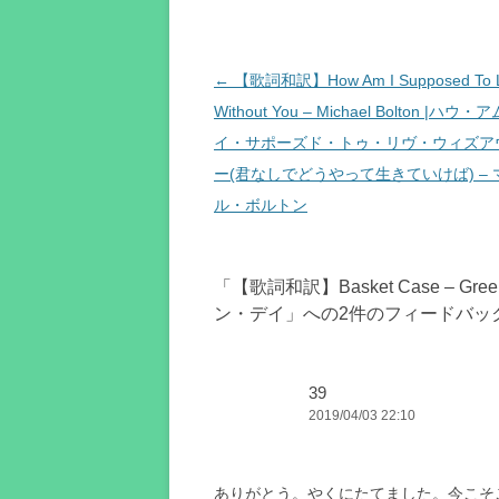
投
←
【歌詞和訳】How Am I Supposed To L
稿
Without You – Michael Bolton |ハウ
ナ
イ・サポーズド・トゥ・リヴ・ウィズア
ビ
ー(君なしでどうやって生きていけば) – 
ゲ
ル・ボルトン
ー
シ
「
【歌詞和訳】Basket Case – G
ョ
ン・デイ
」への2件のフィードバッ
ン
39
2019/04/03 22:10
ありがとう。やくにたてました。今こそ