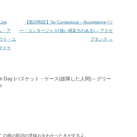
ive
【歌詞和訳】So Contagious – Acceptance |ソ
・アム・ア
ー・コンタージャス(強い感染力のある) – アクセ
ウト・ユ
プタンス
→
マイケ
reen Day |バスケット・ケース(故障した人間) – グリー
ク
この曲の歌詞の意味おをわかったきがするよ。