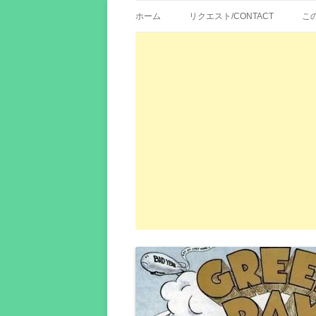
歌詞紹介、映画の主題歌とその和訳。リク
エイカシ | 洋楽歌
ホーム
リクエスト/CONTACT
こ