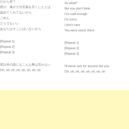
だから何？
So what?
君が、俺が十分言葉を尽くしたとは
But you don’t think
認めてくれてないから
I’ve said enough
ごめん
I’m sorry
どうでもいい
I don’t care
あなたはそこにはいないから
You were never there
[Repeat 1]
[Repeat 1]
[Repeat 2]
[Repeat 2]
[Repeat 3]
[Repeat 3]
君以外の誰にもこんな事は言わない
I’ll never ask for anyone but you
Oh, oh, oh, oh, oh, oh, oh, oh
Oh, oh, oh, oh, oh, oh, oh, oh