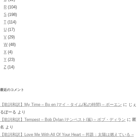
R
(104)
S
(198)
T
(114)
U
(17)
V
(29)
W
(48)
X
(4)
Y
(23)
Z
(14)
最近のコメント
【歌詞和訳】My Time – Bo en |マイ・タイム(私の時間) – ボーエン
に
じぇ
るぼーる
より
【歌詞和訳】Tempest – Bob Dylan |テンペスト(嵐) – ボブ・ディラン
に
匿
名
より
【歌詞和訳】Love Me With All Of Your Heart – 邦題：太陽は燃えている –