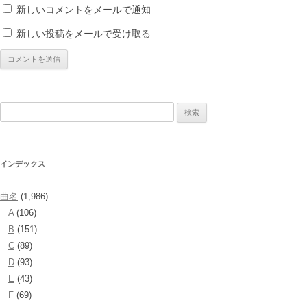
新しいコメントをメールで通知
新しい投稿をメールで受け取る
検
索:
インデックス
曲名
(1,986)
A
(106)
B
(151)
C
(89)
D
(93)
E
(43)
F
(69)