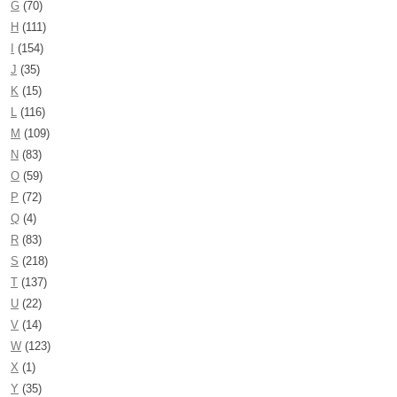
G
(70)
H
(111)
I
(154)
J
(35)
K
(15)
L
(116)
M
(109)
N
(83)
O
(59)
P
(72)
Q
(4)
R
(83)
S
(218)
T
(137)
U
(22)
V
(14)
W
(123)
X
(1)
Y
(35)