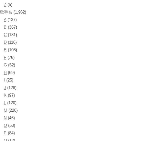
Z
(5)
歌手名
(1,962)
A
(137)
B
(367)
C
(181)
D
(116)
E
(108)
F
(76)
G
(62)
H
(69)
I
(25)
J
(128)
K
(97)
L
(120)
M
(220)
N
(46)
O
(50)
P
(84)
Q
(12)