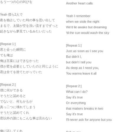
もう一つの心の叫びを
Another heart calls
Yeah 僕ら2人で
Yeah I remember
夜を独占していた時の事を思い出して
when we stole the night
まるで、太陽が空を洗い流すまでずっと
We’d lie awake but dreaming
起きながら夢見ているみたいだった
‘til the sun would wash the sky
[Repeat 1:]
[Repeat 1:]
君と会った瞬間に
Just as soon as I see you
でも俺は
But didn’t I,
俺は言葉にはできなかった
but didn’t I tell you
僕が君を必要としていたのと同じように
As deep as I need you,
君は全てを捨てたがっていた
You wanna leave it all
[Repeat 2:]
[Repeat 2:]
僕に何ができる
What can I do?
そうだと認めると
Say it’s true
でないと、何もかもが
Or everything
真っ二つに壊れてしまう
that matters breaks in two
そうだと認めてくれ
Say it’s true
君以外の誰にもこんな事は言わない
I’ll never ask for anyone but you
俺に話してくれ