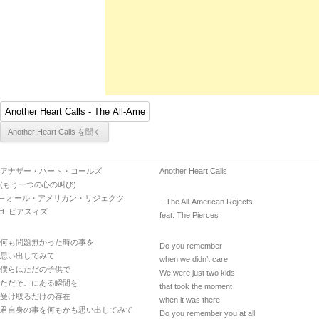
アナザー・ハート・コールズ
Another Heart Calls
(もう一つの心の叫び)
– オール・アメリカン・リジェクツ
– The All-American Rejects
ft. ピアスィズ
feat. The Pierces
何も問題無かった時の事を
Do you remember
思い出してみて
when we didn’t care
僕らはただの子供で
We were just two kids
ただそこにある瞬間を
that took the moment
受け取るだけの存在
when it was there
君自身の事を何もかも思い出してみて
Do you remember you at all