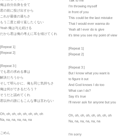
Talk to me
俺は自分自身を全て
I’m throwing myself
君の前に投げ出すから
in front of you
これが最後の過ちさ
This could be the last mistake
もう二度と繰り返したくない
That I would ever wanna do
Yeah 俺は与え続ける
Yeah all I ever do is give
だから君は俺の考えに耳を傾けてくれ
it’s time you see my point of view
[Repeat 1]
[Repeat 1]
[Repeat 2]
[Repeat 2]
[Repeat 3:]
[Repeat 3:]
でも君の求める事は
But I know what you want is
解決だろうから
to figure it out
そして明らかに、俺も同じ気持ちさ
And God knows I do too
俺は何ができるだろう？
What can I do?
そうだと認めてくれ
Say it’s true
君以外の誰にもこんな事は言わない
I’ll never ask for anyone but you
Oh, oh, oh, oh, oh, oh, oh, oh
Oh, oh, oh, oh, oh, oh, oh, oh
Na, na, na, na, na, na
Na, na, na, na, na, na
ごめん
I’m sorry