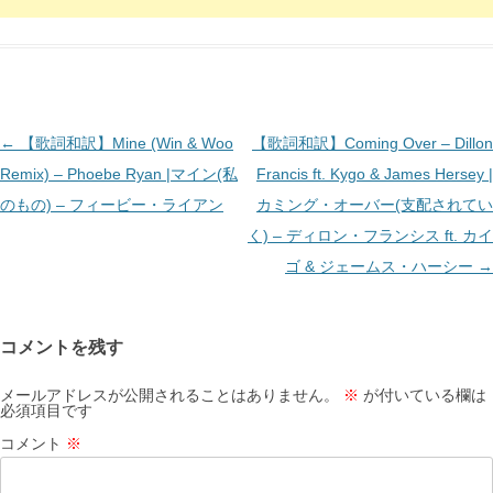
投
←
【歌詞和訳】Mine (Win & Woo
【歌詞和訳】Coming Over – Dillon
稿
Remix) – Phoebe Ryan |マイン(私
Francis ft. Kygo & James Hersey |
ナ
のもの) – フィービー・ライアン
カミング・オーバー(支配されてい
ビ
く) – ディロン・フランシス ft. カイ
ゲ
ゴ & ジェームス・ハーシー
→
ー
シ
コメントを残す
ョ
ン
メールアドレスが公開されることはありません。
※
が付いている欄は
必須項目です
コメント
※