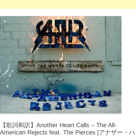
【歌詞和訳】Another Heart Calls – The All-
American Rejects feat. The Pierces |アナザー・ハ