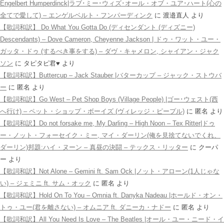
Engelbert Humperdinck|ラブ･ミー･ウィズ･オール・オブ・ユア･ハート(心の
全てで愛して) – エンゲルベルト・フンパーディンク
に
渡邉直人
より
【歌詞和訳】 Do What You Gotta Do (ディセンダント (ディズニー)
Descendants) – Dove Cameron, Cheyenne Jackson | ドゥ・ワット・ユー・
ガッタ・ドゥ (するべき事をする) – ダヴ・キャメロン, シャイアン・ジャク
ソン
に
タピタピ君♥️
より
【歌詞和訳】Buttercup – Jack Stauber |バターカップ – ジャック・ストウバ
ー
に
匿名
より
【歌詞和訳】Go West – Pet Shop Boys (Village People) |ゴー･ウェスト(西
へ行け) – ペット・ショップ・ボーイズ (ヴィレッジ・ピープル)
に
匿名
より
【歌詞和訳】Do not forsake me, My Darling – High Noon – Tex Ritter|ドゥ
ー・ノット・フォーセイク・ミー, マイ・ダーリン(俺を見捨てないでくれ、
ダーリン)邦題:ハイ・ヌーン – 真昼の決闘 – テックス・リッター
に
クーパ
ー
より
【歌詞和訳】Not Alone – Gemini ft. Sam Ock |ノット・アローン(1人じゃな
い) – ジェミニ ft. サム・オック
に
匿名
より
【歌詞和訳】Hold On To You – Omnia ft. Danyka Nadeau |ホールド・オン・
トゥ・ユー(君を離さない) – オムニア ft. ダニーカ・ナドー
に
匿名
より
【歌詞和訳】All You Need Is Love – The Beatles |オール・ユー・ニード・イ