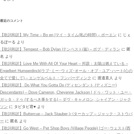
最近のコメント
【歌詞和訳】My Time – Bo en |マイ・タイム(私の時間) – ボーエン
に
じぇ
るぼーる
より
【歌詞和訳】Tempest – Bob Dylan |テンペスト(嵐) – ボブ・ディラン
に
匿
名
より
【歌詞和訳】Love Me With All Of Your Heart – 邦題：太陽は燃えている –
Engelbert Humperdinck|ラブ･ミー･ウィズ･オール・オブ・ユア･ハート(心の
全てで愛して) – エンゲルベルト・フンパーディンク
に
渡邉直人
より
【歌詞和訳】 Do What You Gotta Do (ディセンダント (ディズニー)
Descendants) – Dove Cameron, Cheyenne Jackson | ドゥ・ワット・ユー・
ガッタ・ドゥ (するべき事をする) – ダヴ・キャメロン, シャイアン・ジャク
ソン
に
タピタピ君♥️
より
【歌詞和訳】Buttercup – Jack Stauber |バターカップ – ジャック・ストウバ
ー
に
匿名
より
【歌詞和訳】Go West – Pet Shop Boys (Village People) |ゴー･ウェスト(西