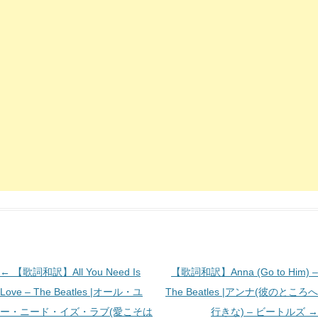
投
←
【歌詞和訳】All You Need Is
【歌詞和訳】Anna (Go to Him) –
稿
Love – The Beatles |オール・ユ
The Beatles |アンナ(彼のところへ
ナ
ー・ニード・イズ・ラブ(愛こそは
行きな) – ビートルズ
→