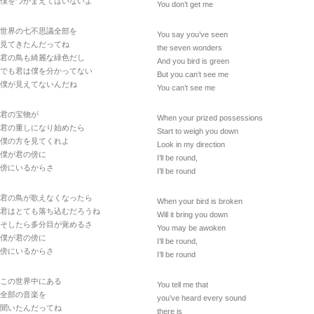
僕をつかまえてはいないよ
You don’t get me
世界の七不思議全部を
You say you’ve seen
見てきたんだってね
the seven wonders
君の鳥も綺麗な緑色だし
And you bird is green
でも君は僕を分かってない
But you can’t see me
僕が見えてないんだね
You can’t see me
君の宝物が
When your prized possessions
君の重しになり始めたら
Start to weigh you down
僕の方を見てくれよ
Look in my direction
僕が君の傍に
I’ll be round,
傍にいるからさ
I’ll be round
君の鳥が歌えなくなったら
When your bird is broken
君はとても落ち込むだろうね
Will it bring you down
そしたら多分目が覚めるさ
You may be awoken
僕が君の傍に
I’ll be round,
傍にいるからさ
I’ll be round
この世界中にある
You tell me that
全部の音楽を
you’ve heard every sound
聞いたんだってね
there is