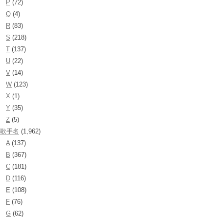
P
(72)
Q
(4)
R
(83)
S
(218)
T
(137)
U
(22)
V
(14)
W
(123)
X
(1)
Y
(35)
Z
(5)
歌手名
(1,962)
A
(137)
B
(367)
C
(181)
D
(116)
E
(108)
F
(76)
G
(62)