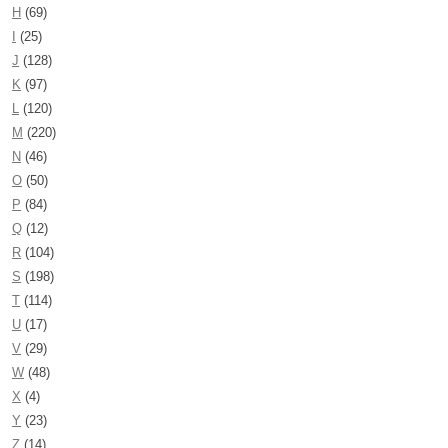
H
(69)
I
(25)
J
(128)
K
(97)
L
(120)
M
(220)
N
(46)
O
(50)
P
(84)
Q
(12)
R
(104)
S
(198)
T
(114)
U
(17)
V
(29)
W
(48)
X
(4)
Y
(23)
Z
(14)