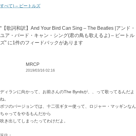
ビ
すべて) – ビートルズ
ゲ
ー
“
【歌詞和訳】And Your Bird Can Sing – The Beatles |アンド・
シ
ユア・バード・キャン・シング(君の鳥も歌えるよ) – ビートル
ョ
ズ
” に1件のフィードバックがあります
ン
MRCP
2019/03/16 02:16
ディランに向かって、お前さんのThe Byrdsが、、って歌ってるんだよ
ね。
ボツのバージョンでは、十二弦ギター使って、ロジャー・マッギンなん
ちゃってをやるもんだから
吹き出してしまったってわけだよ。
↓
返信