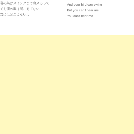
君の鳥はスイングまで出来るって
And your bird can swing
でも僕の歌は聞こえてない
But you can’t hear me
君には聞こえないよ
You can’t hear me