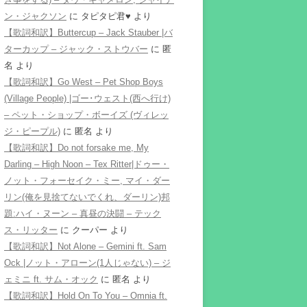
ン・ジャクソン
に
タピタピ君♥️
より
【歌詞和訳】Buttercup – Jack Stauber |バ
ターカップ – ジャック・ストウバー
に
匿
名
より
【歌詞和訳】Go West – Pet Shop Boys
(Village People) |ゴー･ウェスト(西へ行け)
– ペット・ショップ・ボーイズ (ヴィレッ
ジ・ピープル)
に
匿名
より
【歌詞和訳】Do not forsake me, My
Darling – High Noon – Tex Ritter|ドゥー・
ノット・フォーセイク・ミー, マイ・ダー
リン(俺を見捨てないでくれ、ダーリン)邦
題:ハイ・ヌーン – 真昼の決闘 – テック
ス・リッター
に
クーパー
より
【歌詞和訳】Not Alone – Gemini ft. Sam
Ock |ノット・アローン(1人じゃない) – ジ
ェミニ ft. サム・オック
に
匿名
より
【歌詞和訳】Hold On To You – Omnia ft.