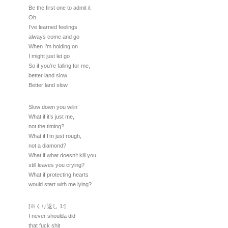
Be the first one to admit it
Oh
I’ve learned feelings
always come and go
When I’m holding on
I might just let go
So if you’re falling for me,
better land slow
Better land slow
Slow down you wilin’
What if it’s just me,
not the timing?
What if I’m just rough,
not a diamond?
What if what doesn’t kill you,
still leaves you crying?
What if protecting hearts
would start with me lying?
[※くり返し 1:]
I never shoulda did
that fuck shit