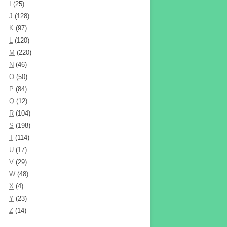
I
(25)
J
(128)
K
(97)
L
(120)
M
(220)
N
(46)
O
(50)
P
(84)
Q
(12)
R
(104)
S
(198)
T
(114)
U
(17)
V
(29)
W
(48)
X
(4)
Y
(23)
Z
(14)