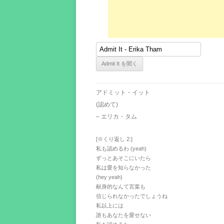
アドミット・イット
(認めて)
– エリカ・タム
[※くり返し 2:]
私も認めるわ (yeah)
ずっとあそこにいたら
私は愛を知らなかった
(hey yeah)
献身的なんて言葉も
信じられなかったでしょうね
私以上には
誰もあなたを愛せない