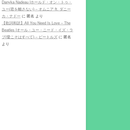
Danyka Nadeau |ホールド・オン・トゥ・
ユー(君を離さない) – オムニア ft. ダニー
カ・ナドー
に
匿名
より
【歌詞和訳】All You Need Is Love – The
Beatles |オール・ユー・ニード・イズ・ラ
ブ(愛こそはすべて) – ビートルズ
に
匿名
より