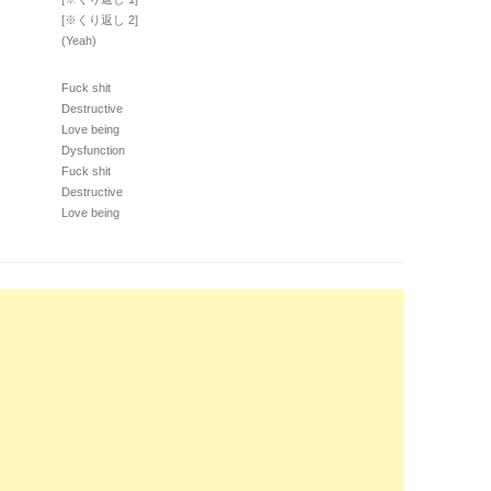
[※くり返し 2]
(Yeah)
Fuck shit
Destructive
Love being
Dysfunction
Fuck shit
Destructive
Love being