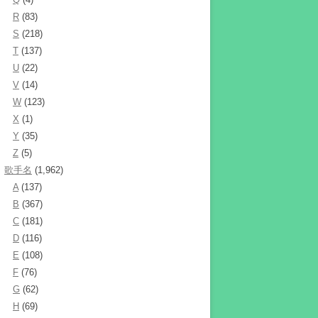
R
(83)
S
(218)
T
(137)
U
(22)
V
(14)
W
(123)
X
(1)
Y
(35)
Z
(5)
歌手名
(1,962)
A
(137)
B
(367)
C
(181)
D
(116)
E
(108)
F
(76)
G
(62)
H
(69)