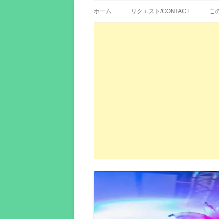
歌詞紹介、映画の主題歌とその和訳。リク
エイカシ | 洋楽歌
ホーム
リクエスト/CONTACT
こ