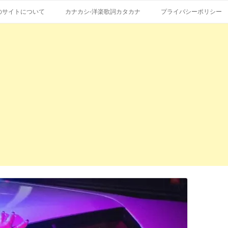
コ
エストも受付。
詞の和訳、英語の意味、読み方
ン
のサイトについて
カナカシ-洋楽歌詞カタカナ
プライバシーポリシー
テ
ン
ツ
へ
ス
キ
ッ
プ