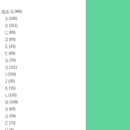
曲名
(1,986)
A
(106)
B
(151)
C
(89)
D
(93)
E
(43)
F
(69)
G
(70)
H
(111)
I
(154)
J
(35)
K
(15)
L
(116)
M
(109)
N
(83)
O
(59)
P
(72)
Q
(4)