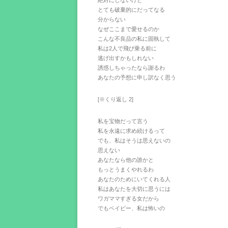
絶対にしないけど
とても破棄的にだってなる
分からない
なぜここまで愛せるのか
こんな不良品の私に固執して
私は2人で飛び乗る前に
逃げ出すかもしれない
誘惑しちゃったなら謝るわ
あなたの予想に申し訳なく思う
[※くり返し 2]
私を宝物だって言う
私を永遠に求め続けるって
でも、私はそうは思えないの
思えない
あなたなら他の誰かと
もっとうまくやれるわ
あなたのためにいてくれる人
私はあなたを大切に思うには
ワガママすぎる女だから
でもベイビー、私は怖いの