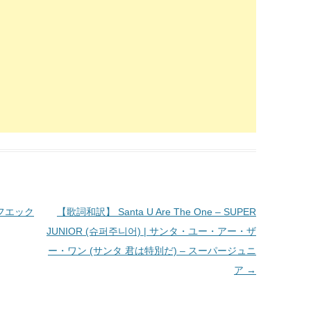
– エフエック
【歌詞和訳】 Santa U Are The One – SUPER
JUNIOR (슈퍼주니어) | サンタ・ユー・アー・ザ
ー・ワン (サンタ 君は特別だ) – スーパージュニ
ア
→