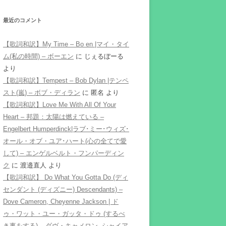
最近のコメント
【歌詞和訳】My Time – Bo en |マイ・タイ
ム(私の時間) – ボーエン
に
じぇるぼーる
より
【歌詞和訳】Tempest – Bob Dylan |テンペ
スト(嵐) – ボブ・ディラン
に
匿名
より
【歌詞和訳】Love Me With All Of Your
Heart – 邦題：太陽は燃えている –
Engelbert Humperdinck|ラブ･ミー･ウィズ･
オール・オブ・ユア･ハート(心の全てで愛
して) – エンゲルベルト・フンパーディン
ク
に
渡邉直人
より
【歌詞和訳】 Do What You Gotta Do (ディ
センダント (ディズニー) Descendants) –
Dove Cameron, Cheyenne Jackson | ド
ゥ・ワット・ユー・ガッタ・ドゥ (するべ
き事をする) – ダヴ・キャメロン, シャイア