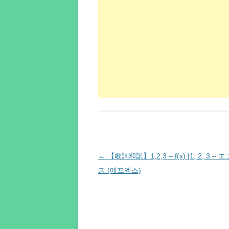
投
←
【歌詞和訳】1,2,3 – ​f(x) |1, 2, 3 
稿
ス (에프엑스)
ナ
ビ
ゲ
ー