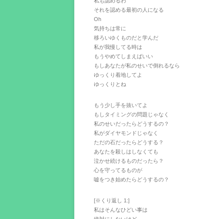
私も認めるわ
それを認める最初の人になる
Oh
気持ちは常に
移ろいゆくものだと学んだ
私が我慢してる時は
もうやめてしまえばいい
もしあなたが私のせいで倒れるなら
ゆっくり着地してよ
ゆっくりとね
もう少し手を抜いてよ
もしタイミングの問題じゃなく
私のせいだったらどうするの？
私がダイヤモンドじゃなく
ただの石だったらどうする？
あなたを殺しはしなくても
泣かせ続けるものだったら？
心を守ってるものが
嘘をつき始めたらどうするの？
[※くり返し 1:]
私はそんなひどい事は