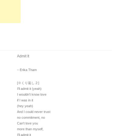
Admit It
– Erika Tham
[※くり返し 2:]
I’ll admit it (yeah)
I wouldn’t know love
if I was in it
(hey yeah)
And I could never trust
no commitment, no
Can’t love you
more than myself,
I’ll admit it