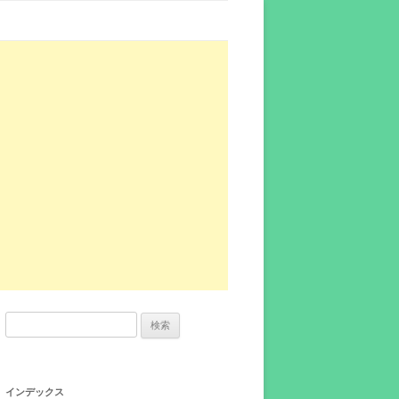
検
索:
インデックス