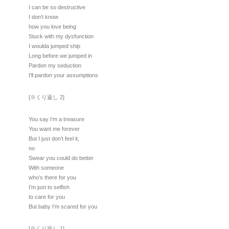
I can be so destructive
I don’t know
how you love being
Stuck with my dysfunction
I woulda jumped ship
Long beforе we jumped in
Pardon my seduction
I’ll pardon your assumptions
[※くり返し 2]
You say I’m a treasure
You want me forever
But I just don’t feel it,
no
Swear you could do better
With someone
who’s there for you
I’m just to selfish
to care for you
But baby I’m scared for you
[※くり返し 1]