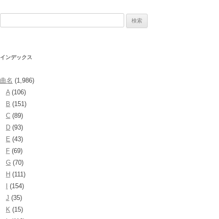
検
索:
インデックス
曲名
(1,986)
A
(106)
B
(151)
C
(89)
D
(93)
E
(43)
F
(69)
G
(70)
H
(111)
I
(154)
J
(35)
K
(15)