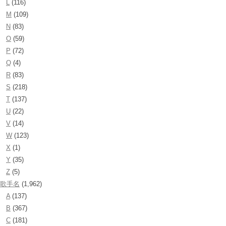
L
(116)
M
(109)
N
(83)
O
(59)
P
(72)
Q
(4)
R
(83)
S
(218)
T
(137)
U
(22)
V
(14)
W
(123)
X
(1)
Y
(35)
Z
(5)
歌手名
(1,962)
A
(137)
B
(367)
C
(181)