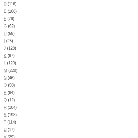
D
(116)
E
(108)
F
(76)
G
(62)
H
(69)
I
(25)
J
(128)
K
(97)
L
(120)
M
(220)
N
(46)
O
(50)
P
(84)
Q
(12)
R
(104)
S
(198)
T
(114)
U
(17)
V
(29)