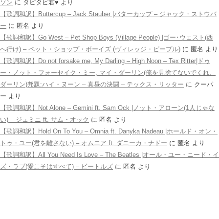
ソン
に
タピタピ君♥️
より
【歌詞和訳】Buttercup – Jack Stauber |バターカップ – ジャック・ストウバ
ー
に
匿名
より
【歌詞和訳】Go West – Pet Shop Boys (Village People) |ゴー･ウェスト(西
へ行け) – ペット・ショップ・ボーイズ (ヴィレッジ・ピープル)
に
匿名
より
【歌詞和訳】Do not forsake me, My Darling – High Noon – Tex Ritter|ドゥ
ー・ノット・フォーセイク・ミー, マイ・ダーリン(俺を見捨てないでくれ、
ダーリン)邦題:ハイ・ヌーン – 真昼の決闘 – テックス・リッター
に
クーパ
ー
より
【歌詞和訳】Not Alone – Gemini ft. Sam Ock |ノット・アローン(1人じゃな
い) – ジェミニ ft. サム・オック
に
匿名
より
【歌詞和訳】Hold On To You – Omnia ft. Danyka Nadeau |ホールド・オン・
トゥ・ユー(君を離さない) – オムニア ft. ダニーカ・ナドー
に
匿名
より
【歌詞和訳】All You Need Is Love – The Beatles |オール・ユー・ニード・イ
ズ・ラブ(愛こそはすべて) – ビートルズ
に
匿名
より