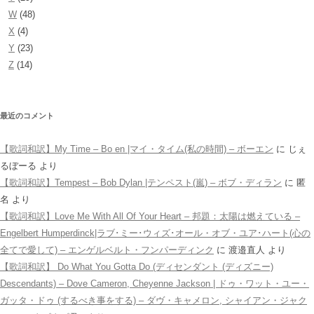
W
(48)
X
(4)
Y
(23)
Z
(14)
最近のコメント
【歌詞和訳】My Time – Bo en |マイ・タイム(私の時間) – ボーエン
に
じぇ
るぼーる
より
【歌詞和訳】Tempest – Bob Dylan |テンペスト(嵐) – ボブ・ディラン
に
匿
名
より
【歌詞和訳】Love Me With All Of Your Heart – 邦題：太陽は燃えている –
Engelbert Humperdinck|ラブ･ミー･ウィズ･オール・オブ・ユア･ハート(心の
全てで愛して) – エンゲルベルト・フンパーディンク
に
渡邉直人
より
【歌詞和訳】 Do What You Gotta Do (ディセンダント (ディズニー)
Descendants) – Dove Cameron, Cheyenne Jackson | ドゥ・ワット・ユー・
ガッタ・ドゥ (するべき事をする) – ダヴ・キャメロン, シャイアン・ジャク