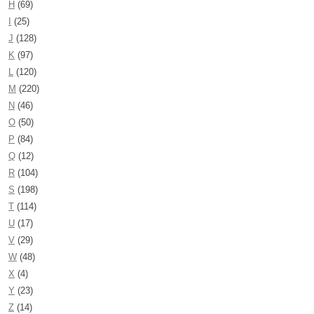
H
(69)
I
(25)
J
(128)
K
(97)
L
(120)
M
(220)
N
(46)
O
(50)
P
(84)
Q
(12)
R
(104)
S
(198)
T
(114)
U
(17)
V
(29)
W
(48)
X
(4)
Y
(23)
Z
(14)