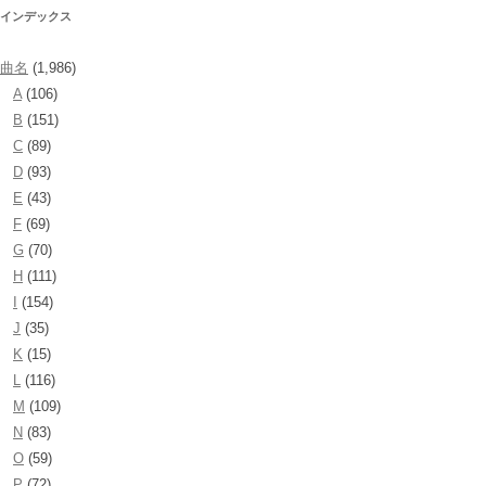
インデックス
ー
シ
曲名
(1,986)
ョ
A
(106)
ン
B
(151)
C
(89)
D
(93)
E
(43)
F
(69)
G
(70)
H
(111)
I
(154)
J
(35)
K
(15)
L
(116)
M
(109)
N
(83)
O
(59)
P
(72)