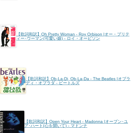
【歌詞和訳】Oh Pretty Woman - Roy Orbison |オー・プリテ
ィー･ウーマン(可愛い娘) - ロイ・オービソン
【歌詞和訳】Ob-La-Di, Ob-La-Da - The Beatles |オブラ
ディ・オブラダ - ビートルズ
【歌詞和訳】Open Your Heart - Madonna |オープン･ユ
ア･ハート(心を開いて) - マドンナ