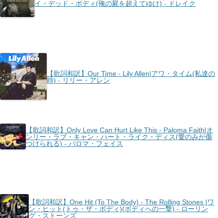
イ・デッド・ボディ(俺の屍を超えてゆけ) - ドレイク
【歌詞和訳】Our Time - Lily Allen|アワ・タイム(私達の
時) - リリー・アレン
【歌詞和訳】Only Love Can Hurt Like This - Paloma Faith|オ
ンリー・ラブ・キャン・ハート・ライク・ディス(愛のみが傷
つけられる) - パロマ・フェイス
【歌詞和訳】One Hit (To The Body) - The Rolling Stones |ワ
ン・ヒット(トゥ・ザ・ボディ)(ボディへの一撃) - ローリン
グ・ストーンズ