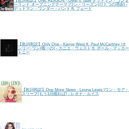
【歌詞和訳】ONE REASON - DWB ft. fade デッドマン・ワンダ
ーランド オープニングテーマ |ワン・リーズン(ひとつの理由) -
デッドマン・ワンダー・バンド ft. フェード
【歌詞和訳】Only One - Kanye West ft. Paul McCartney |オ
ンリー･ワン(唯一の) - カニエ・ウェスト ft. ポール・マッカー
トニー
【歌詞和訳】One More Sleep - Leona Lewis |ワン・モア・
スリープ(もう1日眠れば) - レオナ・ルイス