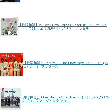
【歌詞和訳】All Over Now - Alice Russell|オール・オーバ
ー・ナウ(もう全てお終い) - アリス・ラッセル
【歌詞和訳】Only You - The Platters|オンリー･ユー(あ
なただけ) - プラターズ
【歌詞和訳】One Thing - One Direction|ワン･シング(1つ
のこと) - ワン・ダイレクション