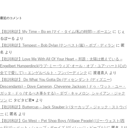
最近のコメント
【歌詞和訳】My Time – Bo en |マイ・タイム(私の時間) – ボーエン
に
じぇ
るぼーる
より
【歌詞和訳】Tempest – Bob Dylan |テンペスト(嵐) – ボブ・ディラン
に
匿
名
より
【歌詞和訳】Love Me With All Of Your Heart – 邦題：太陽は燃えている –
Engelbert Humperdinck|ラブ･ミー･ウィズ･オール・オブ・ユア･ハート(心の
全てで愛して) – エンゲルベルト・フンパーディンク
に
渡邉直人
より
【歌詞和訳】 Do What You Gotta Do (ディセンダント (ディズニー)
Descendants) – Dove Cameron, Cheyenne Jackson | ドゥ・ワット・ユー・
ガッタ・ドゥ (するべき事をする) – ダヴ・キャメロン, シャイアン・ジャク
ソン
に
タピタピ君♥️
より
【歌詞和訳】Buttercup – Jack Stauber |バターカップ – ジャック・ストウバ
ー
に
匿名
より
【歌詞和訳】Go West – Pet Shop Boys (Village People) |ゴー･ウェスト(西
へ行け) – ペット・ショップ・ボーイズ (ヴィレッジ・ピープル)
に
匿名
より