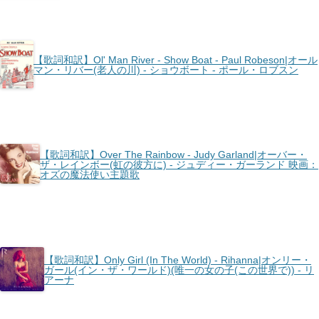
【歌詞和訳】Ol' Man River - Show Boat - Paul Robeson|オール
マン・リバー(老人の川) - ショウボート - ポール・ロブスン
【歌詞和訳】Over The Rainbow - Judy Garland|オーバー・
ザ・レインボー(虹の彼方に) - ジュディー・ガーランド 映画：
オズの魔法使い主題歌
【歌詞和訳】Only Girl (In The World) - Rihanna|オンリー・
ガール(イン・ザ・ワールド)(唯一の女の子(この世界で)) - リ
アーナ