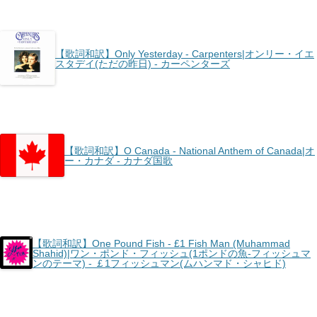
【歌詞和訳】Only Yesterday - Carpenters|オンリー・イエ
スタデイ(ただの昨日) - カーペンターズ
【歌詞和訳】O Canada - National Anthem of Canada|オ
ー・カナダ - カナダ国歌
【歌詞和訳】One Pound Fish - £1 Fish Man (Muhammad
Shahid)|ワン・ポンド・フィッシュ(1ポンドの魚-フィッシュマ
ンのテーマ) - ￡1フィッシュマン(ムハンマド・シャヒド)