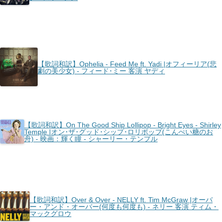
【歌詞和訳】Ophelia - Feed Me ft. Yadi |オフィーリア(悲
劇の美少女) - フィード･ミー 客演 ヤディ
【歌詞和訳】On The Good Ship Lollipop - Bright Eyes - Shirley
Temple |オン･ザ･グッド･シップ･ロリポップ(こんぺい糖のお
舟) - 映画：輝く瞳 - シャーリー・テンプル
【歌詞和訳】Over & Over - NELLY ft. Tim McGraw |オーバ
ー・アンド・オーバー(何度も何度も) - ネリー 客演 ティム・
マックグロウ