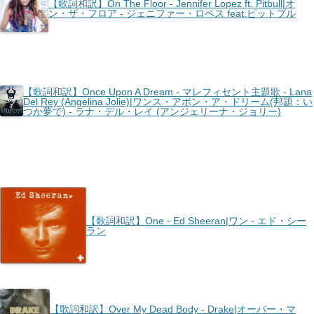
【歌詞和訳】On The Floor - Jennifer Lopez ft. Pitbull|オ
ン・ザ・フロア - ジェニファー・ロペス feat.ピットブル
【歌詞和訳】Once Upon A Dream - マレフィセント主題歌 - Lana
Del Rey (Angelina Jolie)|ワンス・アポン・ア・ドリーム(邦題：い
つか夢で) - ラナ・デル・レイ (アンジェリーナ・ジョリー)
【歌詞和訳】One - Ed Sheeran|ワン - エド・シー
ラン
【歌詞和訳】Over My Dead Body - Drake|オーバー・マ