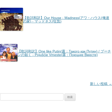
【歌詞和訳】Our House - Madness|アワ・ハウス(俺達
の家) - マッドネス(狂気)
【歌詞和訳】One like Putin(露：Такого как Путин) / プーチ
ンの如く - Pojušćie Vmeste(露：Поющие Вместе)
投
新しい投稿
→
稿
検
ナ
索:
ビ
ゲ