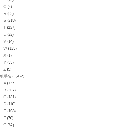
Q
(4)
R
(83)
S
(218)
T
(137)
U
(22)
V
(14)
W
(123)
X
(1)
Y
(35)
Z
(5)
歌手名
(1,962)
A
(137)
B
(367)
C
(181)
D
(116)
E
(108)
F
(76)
G
(62)