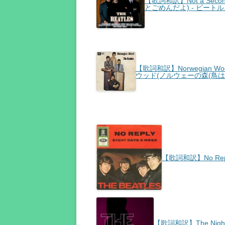
【歌詞和訳】Not a Secon
とごめんだよ) - ビート
【歌詞和訳】Norwegian Wood 
ウッド(ノルウェーの森(鳥は逃
【歌詞和訳】No Repl
【歌詞和訳】The Nights