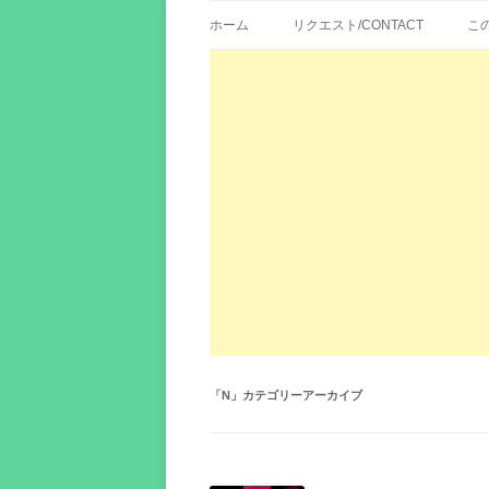
歌詞紹介、映画の主題歌とその和訳。リク
エイカシ | 洋楽歌
ホーム
リクエスト/CONTACT
こ
「
N
」カテゴリーアーカイブ