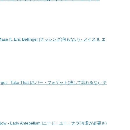
se ft. Eric Bellinger |ナッシング(何もない) - メイス ft. エ
get - Take That |ネバー・フォゲット(決して忘れるな) - テ
ow - Lady Antebellum |ニード・ユー・ナウ(今君が必要さ)