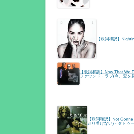
【歌詞和訳】Nightin
【歌詞和訳】Now That We Fo
ファウンド・ラブ(今、愛を見
【歌詞和訳】Not Gonna 
辿り着けない) - タトゥ