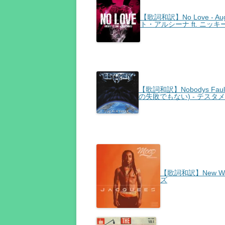
【歌詞和訳】No Love - Augu
ト・アルシーナ ft. ニッ
【歌詞和訳】Nobodys Fault
の失敗でもない) - テスタメ
【歌詞和訳】New Wa
ズ