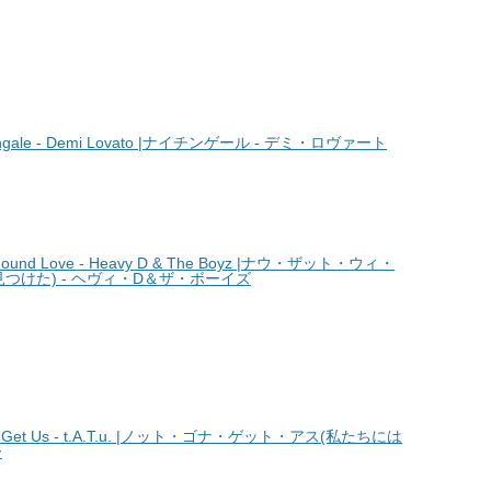
gale - Demi Lovato |ナイチンゲール - デミ・ロヴァート
und Love - Heavy D & The Boyz |ナウ・ザット・ウィ・
つけた) - ヘヴィ・D＆ザ・ボーイズ
Get Us - t.A.T.u. |ノット・ゴナ・ゲット・アス(私たちには
ー