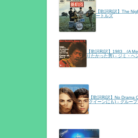
【歌詞和訳】The Night
ートルズ
【歌詞和訳】1983…(A Merman 
りたかった男) - ジミ・
【歌詞和訳】No Drama 
クイーンにも) - グルー