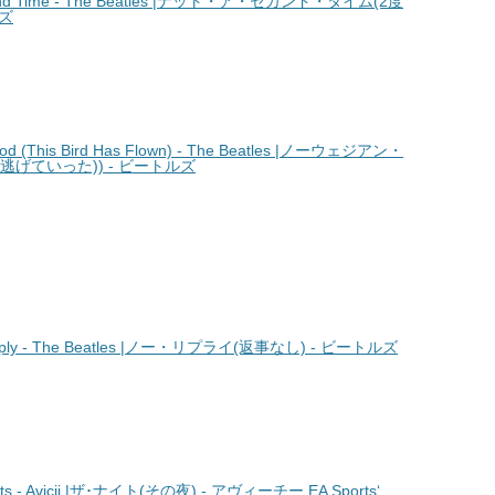
d Time - The Beatles |ナット・ア・セカンド・タイム(2度
ルズ
(This Bird Has Flown) - The Beatles |ノーウェジアン・
げていった)) - ビートルズ
y - The Beatles |ノー・リプライ(返事なし) - ビートルズ
 - Avicii |ザ･ナイト(その夜) - アヴィーチー EA Sports‘