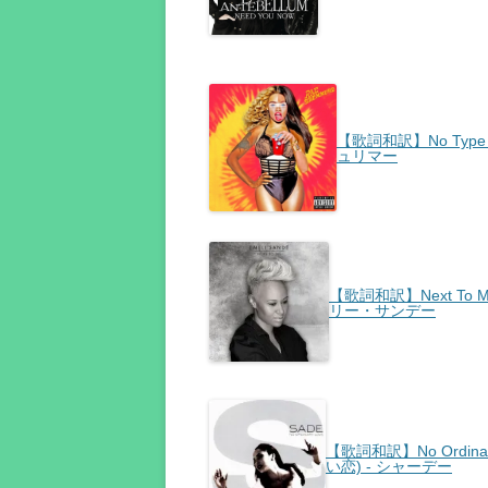
【歌詞和訳】No Type 
ュリマー
【歌詞和訳】Next To M
リー・サンデー
【歌詞和訳】No Ordin
い恋) - シャーデー