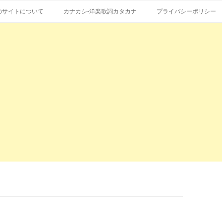
コ
エストも受付。
詞の和訳、英語の意味、読み方
ン
のサイトについて
カナカシ-洋楽歌詞カタカナ
プライバシーポリシー
テ
ン
ツ
へ
ス
キ
ッ
プ