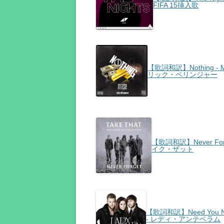
FIFA 15挿入歌
【歌詞和訳】Nothing - Ma
リック・ベリンジャー
【歌詞和訳】Never For
イク・ザット
【歌詞和訳】Need You N
- レディ・アンテベラム