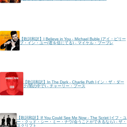
【歌詞和訳】I Believe in You - Michael Buble |アイ・ビリー
ブ・イン・ユー(君を信じてる) - マイケル・ブーブレ
【歌詞和訳】In The Dark - Charlie Puth |イン・ザ・ダー
ク(闇の中で) - チャーリー・プース
【歌詞和訳】If You Could See Me Now - The Script |イフ・ユ
ー・クッド・シー・ミー・ナウ(会うことができるなら) - ザ・
スクリプト