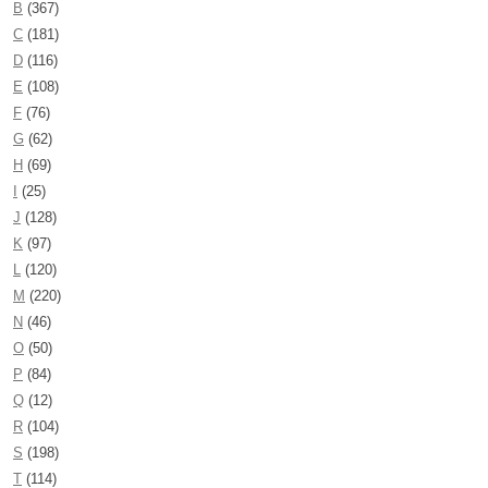
B
(367)
C
(181)
D
(116)
E
(108)
F
(76)
G
(62)
H
(69)
I
(25)
J
(128)
K
(97)
L
(120)
M
(220)
N
(46)
O
(50)
P
(84)
Q
(12)
R
(104)
S
(198)
T
(114)