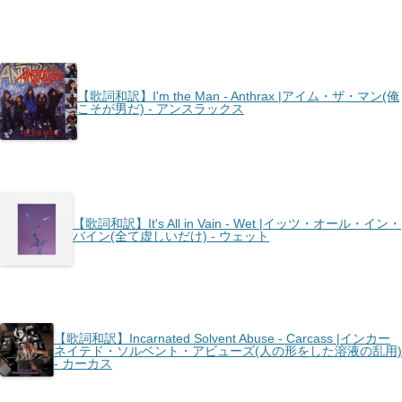
【歌詞和訳】I'm the Man - Anthrax |アイム・ザ・マン(俺
こそが男だ) - アンスラックス
【歌詞和訳】It's All in Vain - Wet |イッツ・オール・イン・
バイン(全て虚しいだけ) - ウェット
【歌詞和訳】Incarnated Solvent Abuse - Carcass |インカー
ネイテド・ソルベント・アビューズ(人の形をした溶液の乱用)
- カーカス