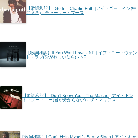
【歌詞和訳】I Go In - Charlie Puth |アイ・ゴー・イン(中
に入る) - チャーリー・プース
【歌詞和訳】If You Want Love - NF | イフ・ユー・ウォン
ト・ラブ(愛が欲しいなら) - NF
【歌詞和訳】I Don’t Know You - The Marías | アイ・ドン
ト・ノー・ユー(君が分からない) - ザ・マリアス
【歌詞和訳】I Can't Help Myself - Benny Sings | アイ・キャ