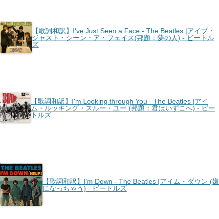
【歌詞和訳】I've Just Seen a Face - The Beatles |アイブ・
ジャスト・シーン・ア・フェイス(邦題：夢の人) - ビートル
ズ
【歌詞和訳】I'm Looking through You - The Beatles |アイ
ム・ルッキング・スルー・ユー (邦題：君はいずこへ) - ビー
トルズ
【歌詞和訳】I'm Down - The Beatles |アイム・ダウン (嫌
になっちゃう) - ビートルズ