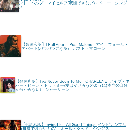
ント・ヘルプ・マイセルフ(我慢できない) - ベニー・シング
ス
【歌詞和訳】I Fall Apart - Post Malone | アイ・フォール・
アパート(バラバラになる) - ポスト・マローン
【歌詞和訳】I've Never Been To Me - CHARLENE |アイブ・ネ
バー・ビーン・トゥ・ミー/愛はかげろうのように(本当の自分
が分からない) - シャーリーン
【歌詞和訳】Invincible - All Good Things |インビンシブル
(破壊できないもの) - オール・グッド・シングス