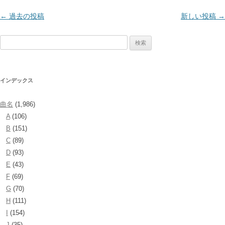
投
←
過去の投稿
新しい投稿
→
稿
検
ナ
索:
ビ
ゲ
インデックス
ー
シ
曲名
(1,986)
ョ
A
(106)
ン
B
(151)
C
(89)
D
(93)
E
(43)
F
(69)
G
(70)
H
(111)
I
(154)
J
(35)