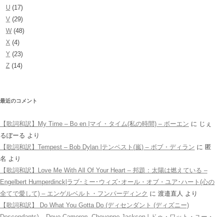
U
(17)
V
(29)
W
(48)
X
(4)
Y
(23)
Z
(14)
最近のコメント
【歌詞和訳】My Time – Bo en |マイ・タイム(私の時間) – ボーエン
に
じぇ
るぼーる
より
【歌詞和訳】Tempest – Bob Dylan |テンペスト(嵐) – ボブ・ディラン
に
匿
名
より
【歌詞和訳】Love Me With All Of Your Heart – 邦題：太陽は燃えている –
Engelbert Humperdinck|ラブ･ミー･ウィズ･オール・オブ・ユア･ハート(心の
全てで愛して) – エンゲルベルト・フンパーディンク
に
渡邉直人
より
【歌詞和訳】 Do What You Gotta Do (ディセンダント (ディズニー)
Descendants) – Dove Cameron, Cheyenne Jackson | ドゥ・ワット・ユー・