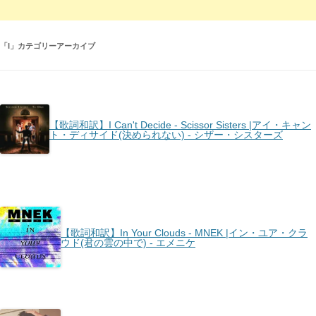
「
I
」カテゴリーアーカイブ
【歌詞和訳】I Can't Decide - Scissor Sisters |アイ・キャン
ト・ディサイド(決められない) - シザー・シスターズ
【歌詞和訳】In Your Clouds - MNEK |イン・ユア・クラ
ウド(君の雲の中で) - エメニケ