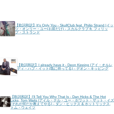
【歌詞和訳】It's Only You - SkullClub feat. Philip Strand |イッ
ツ・オンリー・ユー(お前だけ) - スカルクラブ ft. フィリッ
プ・ストランド
【歌詞和訳】I already have it - Deon Kipping |アイ・オルレ
ディ・ハブ・イット(既に持ってる) - デオン・キッピング
【歌詞和訳】I'll Tell You Why That Is - Dan Hicks & The Hot
Licks, Tom Waits |アイル・テル・ユー・ホワット・ザット・イズ
(それが何だか教えてやる) - ダン・ヒックス & ホットリックス,
トム・ウェイツ