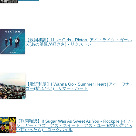
【歌詞和訳】I Like Girls - Rixton |アイ・ライク・ガール
ズ(あの娘達が好きさ) - リクストン
【歌詞和訳】I Wanna Go - Summer Heart |アイ・ワナ・
ゴー(離れたい) - サマー・ハート
【歌詞和訳】If Sugar Was As Sweet As You - Rockpile |イフ・
シュガー・ワズ・アズ・スイート・アズ・ユー(砂糖が君ぐら
い甘かったら) - ロックパイル