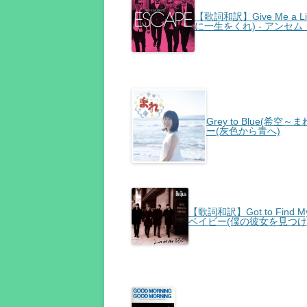
【歌詞和訳】Give Me a L
に一生をくれ) - アンセ
Grey to Blue(
ー(灰色から青へ)
【歌詞和訳】Got to Find 
ベイビー(僕の彼女を見つけな