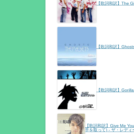
【歌詞和訳】The Gift
【歌詞和訳】Ghosts 
【歌詞和訳】Gorilla
【歌詞和訳】Give Me You
手を取って) - ザ・レデ