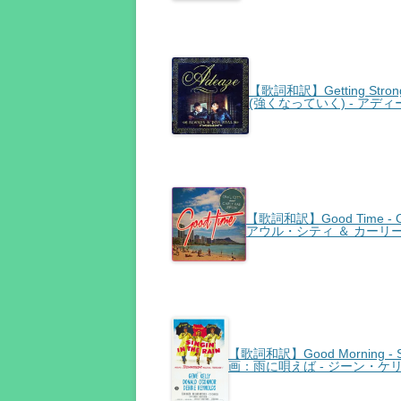
【歌詞和訳】Getting Stron
(強くなっていく) - アディ
【歌詞和訳】Good Time - Ow
アウル・シティ ＆ カーリ
【歌詞和訳】Good Morning - Sin
画：雨に唄えば - ジーン・ケ