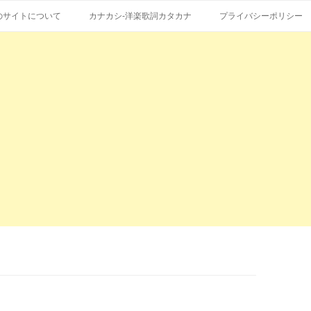
コ
エストも受付。
詞の和訳、英語の意味、読み方
ン
のサイトについて
カナカシ-洋楽歌詞カタカナ
プライバシーポリシー
テ
ン
ツ
へ
ス
キ
ッ
プ