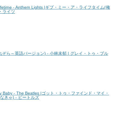
ifetime - Anthem Lights |ギブ・ミー・ア・ライフタイム(俺
ム・ライツ
希空～まれぞら～英語バージョン) - 小林未郁 | グレイ・トゥ・ブル
My Baby - The Beatles |ゴット・トゥ・ファインド・マイ・
きゃ) - ビートルズ