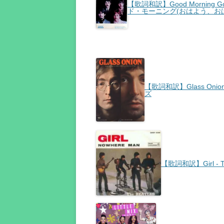
【歌詞和訳】Good Morning Go
ド・モーニング(おはよう、おは
【歌詞和訳】Glass Onio
ズ
【歌詞和訳】Girl - T