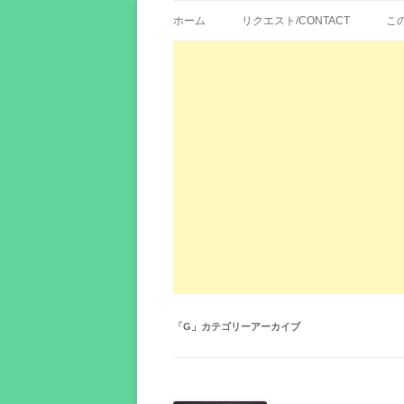
歌詞紹介、映画の主題歌とその和訳。リク
エイカシ | 洋楽歌
ホーム
リクエスト/CONTACT
こ
「
G
」カテゴリーアーカイブ