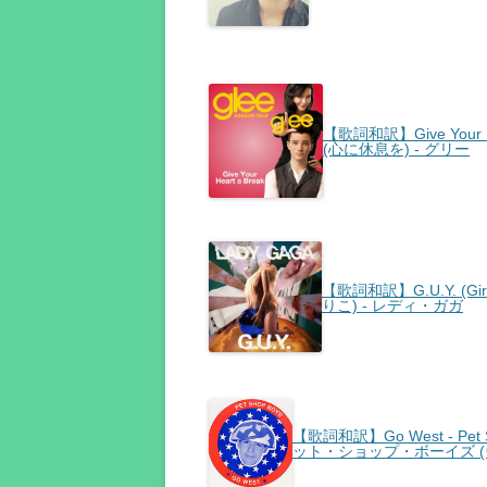
【歌詞和訳】Give Your
(心に休息を) - グリー
【歌詞和訳】G.U.Y. (Gir
りこ) - レディ・ガガ
【歌詞和訳】Go West - Pet S
ット・ショップ・ボーイズ 