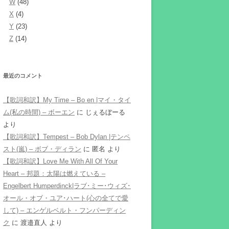
W
(48)
X
(4)
Y
(23)
Z
(14)
最近のコメント
【歌詞和訳】My Time – Bo en |マイ・タイ
ム(私の時間) – ボーエン
に
じぇるぼーる
より
【歌詞和訳】Tempest – Bob Dylan |テンペ
スト(嵐) – ボブ・ディラン
に
匿名
より
【歌詞和訳】Love Me With All Of Your
Heart – 邦題：太陽は燃えている –
Engelbert Humperdinck|ラブ･ミー･ウィズ･
オール・オブ・ユア･ハート(心の全てで愛
して) – エンゲルベルト・フンパーディン
ク
に
渡邉直人
より