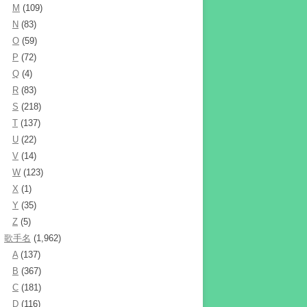
M
(109)
N
(83)
O
(59)
P
(72)
Q
(4)
R
(83)
S
(218)
T
(137)
U
(22)
V
(14)
W
(123)
X
(1)
Y
(35)
Z
(5)
歌手名
(1,962)
A
(137)
B
(367)
C
(181)
D
(116)