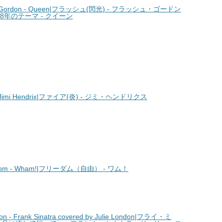
h Gordon - Queen|フラッシュ(閃光) - フラッシュ・ゴードン
08年のテーマ - クイーン
Jimi Hendrix|ファイア(炎) - ジミ・ヘンドリクス
m - Wham!|フリーダム（自由） - ワム！
- Frank Sinatra covered by Julie London|フライ・ミ