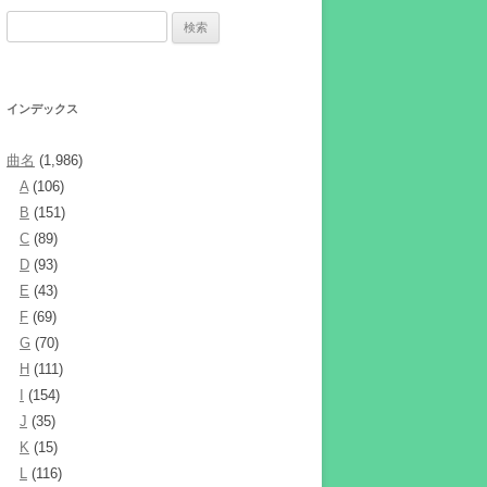
検
索:
インデックス
曲名
(1,986)
A
(106)
B
(151)
C
(89)
D
(93)
E
(43)
F
(69)
G
(70)
H
(111)
I
(154)
J
(35)
K
(15)
L
(116)