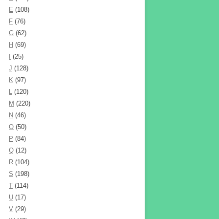
E
(108)
F
(76)
G
(62)
H
(69)
I
(25)
J
(128)
K
(97)
L
(120)
M
(220)
N
(46)
O
(50)
P
(84)
Q
(12)
R
(104)
S
(198)
T
(114)
U
(17)
V
(29)