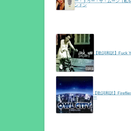
ー・トゥー・ザ・ムーン（私を
ンドン
【歌詞和訳】Fuck You
【歌詞和訳】Firefli
ー
投