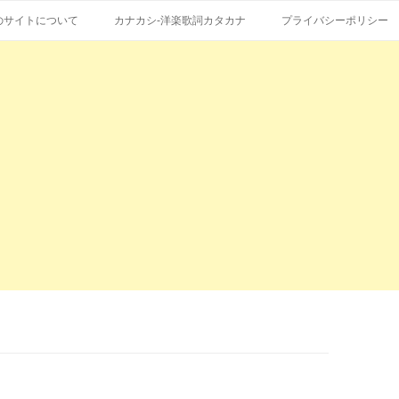
コ
エストも受付。
詞の和訳、英語の意味、読み方
ン
のサイトについて
カナカシ-洋楽歌詞カタカナ
プライバシーポリシー
テ
ン
ツ
へ
ス
キ
ッ
プ