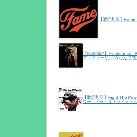
【歌詞和訳】Fame -
【歌詞和訳】Flashdance...W
ア・フィーリング(なんて感覚
【歌詞和訳】Fight The Power
ワー - ドゥ・ザ・ライト・