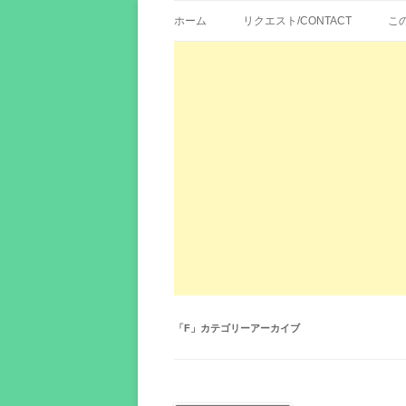
歌詞紹介、映画の主題歌とその和訳。リク
エイカシ | 洋楽歌
ホーム
リクエスト/CONTACT
こ
「
F
」カテゴリーアーカイブ