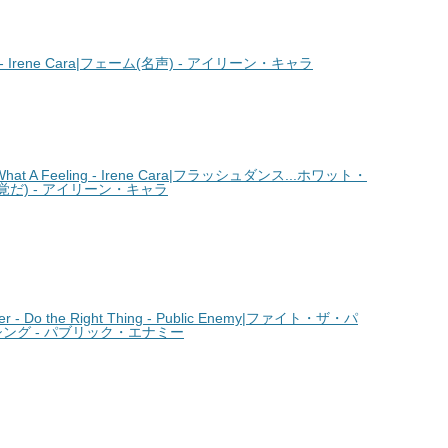
 Irene Cara|フェーム(名声) - アイリーン・キャラ
hat A Feeling - Irene Cara|フラッシュダンス...ホワット・
だ) - アイリーン・キャラ
 - Do the Right Thing - Public Enemy|ファイト・ザ・パ
シング - パブリック・エナミー