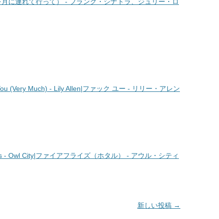
月に連れて行って） - フランク・シナトラ、ジュリー・ロ
 (Very Much) - Lily Allen|ファック ユー - リリー・アレン
es - Owl City|ファイアフライズ（ホタル） - アウル・シティ
新しい投稿
→