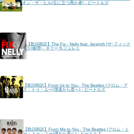
オン・ザ・ヒル(丘に立つ愚か者) - ビートルズ
【歌詞和訳】The Fix - Nelly feat. Jeremih |ザ･フィック
ス(修理) - ネリー ft.ジェレミ
【歌詞和訳】From Us to You - The Beatles |フロム・ア
ス・トゥ・ユー(僕達から君へ) - ビートルズ
【歌詞和訳】From Me to You - The Beatles |フロム・ミ
ー・トゥ・ユー(僕から君へ) - ビートルズ