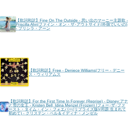
【歌詞和訳】Fine On The Outside - 思い出のマーニー主題歌 -
Priscilla Ahn|ファイン・オン・ザ･アウトサイド(外側でいいの)
- プリシラ・アーン
【歌詞和訳】Free - Deniece Williams|フリー - デニー
ス・ウィリアムス
【歌詞和訳】For the First Time In Forever (Reprise) - Disney:アナ
と雪の女王 - Kristen Bell, Idina Menzel (Frozen) |フォー･ザ･ファ
ースト・タイム・イン・フォエバー(リプライズ版)(邦題:生まれて
初めて) - クリステン・ベル＆イディナ・メンゼル