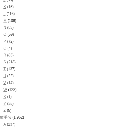
K
(15)
L
(116)
M
(109)
N
(83)
O
(59)
P
(72)
Q
(4)
R
(83)
S
(218)
T
(137)
U
(22)
V
(14)
W
(123)
X
(1)
Y
(35)
Z
(5)
歌手名
(1,962)
A
(137)