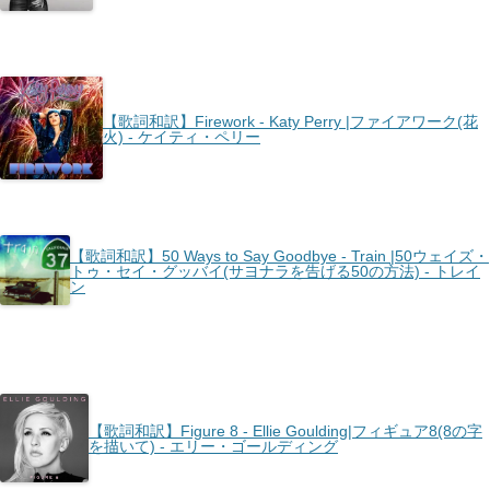
【歌詞和訳】Firework - Katy Perry |ファイアワーク(花
火) - ケイティ・ペリー
【歌詞和訳】50 Ways to Say Goodbye - Train |50ウェイズ・
トゥ・セイ・グッバイ(サヨナラを告げる50の方法) - トレイ
ン
【歌詞和訳】Figure 8 - Ellie Goulding|フィギュア8(8の字
を描いて) - エリー・ゴールディング