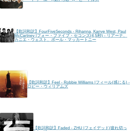
【歌詞和訳】FourFiveSeconds - Rihanna, Kanye West, Paul
McCartney |フォー・ファイブ・セコンズ(4,5秒) - リアーナ、
カニエ・ウェスト、ポール・マッカートニー
【歌詞和訳】Feel - Robbie Williams |フィール(感じる) -
ロビー・ウィリアムズ
【歌詞和訳】Faded - ZHU |フェイデッド(疲れ切っ