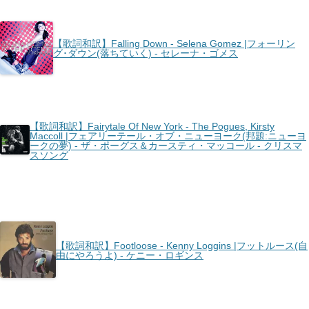
【歌詞和訳】Falling Down - Selena Gomez |フォーリン
グ･ダウン(落ちていく) - セレーナ・ゴメス
【歌詞和訳】Fairytale Of New York - The Pogues, Kirsty
Maccoll |フェアリーテール・オブ・ニューヨーク(邦題:ニューヨ
ークの夢) - ザ・ポーグス＆カースティ・マッコール - クリスマ
スソング
【歌詞和訳】Footloose - Kenny Loggins |フットルース(自
由にやろうよ) - ケニー・ロギンス