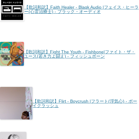
【歌詞和訳】Faith Healer - Blaqk Audio |フェイス・ヒーラ
ー(心霊治療士) - ブラック・オーディオ
【歌詞和訳】Fight The Youth - Fishbone|ファイト・ザ・
ユース(若き力よ闘え) - フィッシュボーン
【歌詞和訳】Flirt - Boycrush |フラート(浮気心) - ボー
イクラッシュ