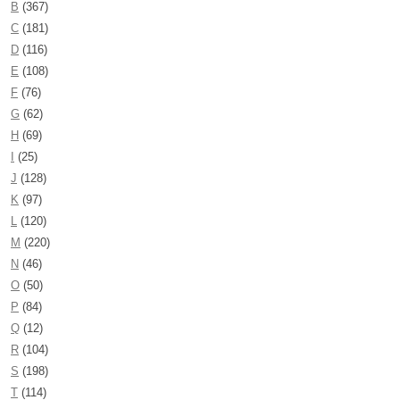
B
(367)
C
(181)
D
(116)
E
(108)
F
(76)
G
(62)
H
(69)
I
(25)
J
(128)
K
(97)
L
(120)
M
(220)
N
(46)
O
(50)
P
(84)
Q
(12)
R
(104)
S
(198)
T
(114)