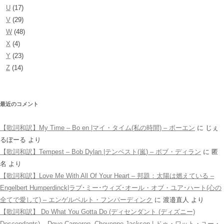
U
(17)
V
(29)
W
(48)
X
(4)
Y
(23)
Z
(14)
最近のコメント
【歌詞和訳】My Time – Bo en |マイ・タイム(私の時間) – ボーエン
に
じぇ
るぼーる
より
【歌詞和訳】Tempest – Bob Dylan |テンペスト(嵐) – ボブ・ディラン
に
匿
名
より
【歌詞和訳】Love Me With All Of Your Heart – 邦題：太陽は燃えている –
Engelbert Humperdinck|ラブ･ミー･ウィズ･オール・オブ・ユア･ハート(心の
全てで愛して) – エンゲルベルト・フンパーディンク
に
渡邉直人
より
【歌詞和訳】 Do What You Gotta Do (ディセンダント (ディズニー)
Descendants) – Dove Cameron, Cheyenne Jackson | ドゥ・ワット・ユー・