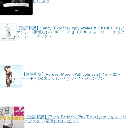
た) - ズゥ
【歌詞和訳】Fancy (Explicit) - Iggy Azalea ft. Charli XCX |フ
ァンシー(素敵な) - イギー・アゼリア ft. チャーリー・エック
ス・シー・エックス
【歌詞和訳】Forever More - Puff Johnson |フォーエバ
ー・モア(永遠よりもっと) - パフ・ジョンソン
【歌詞和訳】F**kin' Perfect - P!nk(Pink) |ファッキン・パ
ーフェクト(最高だね) - ピンク