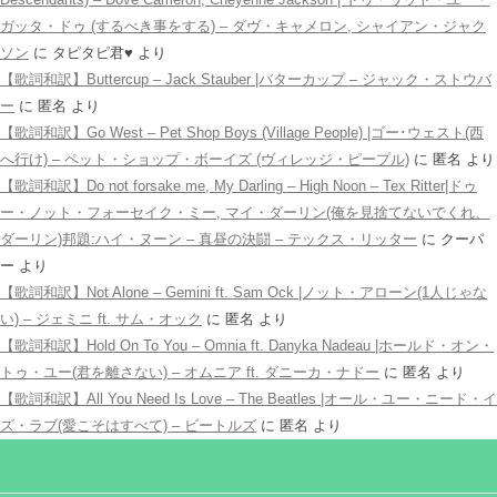
ガッタ・ドゥ (するべき事をする) – ダヴ・キャメロン, シャイアン・ジャク
ソン
に
タピタピ君♥️
より
【歌詞和訳】Buttercup – Jack Stauber |バターカップ – ジャック・ストウバ
ー
に
匿名
より
【歌詞和訳】Go West – Pet Shop Boys (Village People) |ゴー･ウェスト(西
へ行け) – ペット・ショップ・ボーイズ (ヴィレッジ・ピープル)
に
匿名
より
【歌詞和訳】Do not forsake me, My Darling – High Noon – Tex Ritter|ドゥ
ー・ノット・フォーセイク・ミー, マイ・ダーリン(俺を見捨てないでくれ、
ダーリン)邦題:ハイ・ヌーン – 真昼の決闘 – テックス・リッター
に
クーパ
ー
より
【歌詞和訳】Not Alone – Gemini ft. Sam Ock |ノット・アローン(1人じゃな
い) – ジェミニ ft. サム・オック
に
匿名
より
【歌詞和訳】Hold On To You – Omnia ft. Danyka Nadeau |ホールド・オン・
トゥ・ユー(君を離さない) – オムニア ft. ダニーカ・ナドー
に
匿名
より
【歌詞和訳】All You Need Is Love – The Beatles |オール・ユー・ニード・イ
ズ・ラブ(愛こそはすべて) – ビートルズ
に
匿名
より