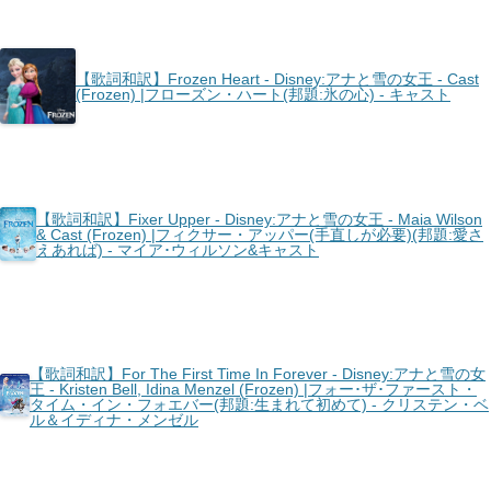
【歌詞和訳】Frozen Heart - Disney:アナと雪の女王 - Cast
(Frozen) |フローズン・ハート(邦題:氷の心) - キャスト
【歌詞和訳】Fixer Upper - Disney:アナと雪の女王 - Maia Wilson
& Cast (Frozen) |フィクサー・アッパー(手直しが必要)(邦題:愛さ
えあれば) - マイア･ウィルソン&キャスト
【歌詞和訳】For The First Time In Forever - Disney:アナと雪の女
王 - Kristen Bell, Idina Menzel (Frozen) |フォー･ザ･ファースト・
タイム・イン・フォエバー(邦題:生まれて初めて) - クリステン・ベ
ル＆イディナ・メンゼル